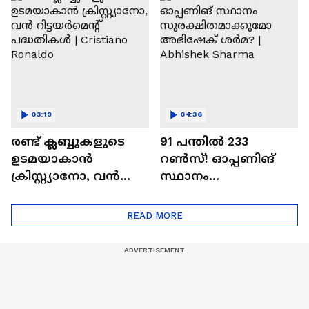
Ajit Agarkar
03:19
04:36
രണ്ട്‌ ക്ലബ്ബുകളുടെ
91 പന്തില്‍ 233
ഉടമയാകാന്‍
റണ്‍സ്! ഓപ്പണിങ്
ക്രിസ്റ്റ്യാനോ, വന്‍
സ്ഥാനം
റിട്ടയര്‍മെന്റ്‌
സുരക്ഷിതമാക്കുമോ
പദ്ധതികള്‍ | Cristiano
അഭിഷേക് ശർമ? |
READ MORE
Ronaldo
Abhishek Sharma