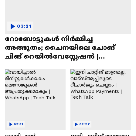
03:21
റോബോട്ടുകൾ നിർമ്മിച്ച
അത്ഭുതം; ചൈനയിലെ ചോങ്
ചിങ് റെയിൽവേസ്റ്റേഷൻ |
Chongqing Railway Station
02:31
02:27
വായിച്ചാൽ
ഇനി ചാറ്റിങ് മാത്രമല്ല,