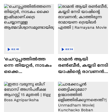
സന്തോഷം'
02:41
03:14
'ചെറുപ്പത്തിൽത്ത
രാമന്‍ ആയി
ന്നെ തിയറ്റർ, നാടകം
രൺബീർ, കയ്യടി നേടി
ഒക്കെ
യാഷിന്റെ രാവണൻ;
ഇഷ്ടമാണ്.ട്രൈ
കാത്തിരുന്ന
ചെയ്യാനുള്ള
രാമായണ ട്രെയിലർ
ആത്മവിശ്വാസമുണ്ടാ
എത്തി | Ramayana
യിരുന്നില്ല'
Movie