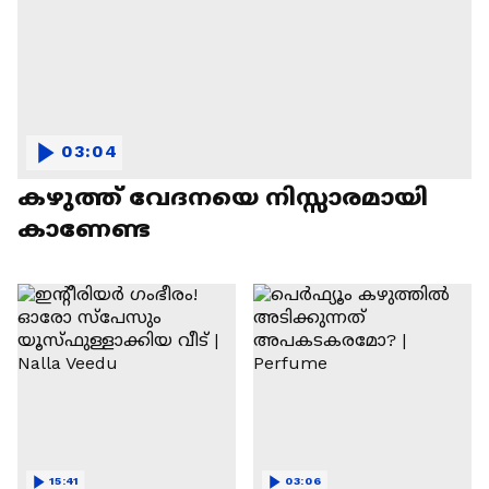
03:04
കഴുത്ത് വേദനയെ നിസ്സാരമായി
കാണേണ്ട
15:41
03:06