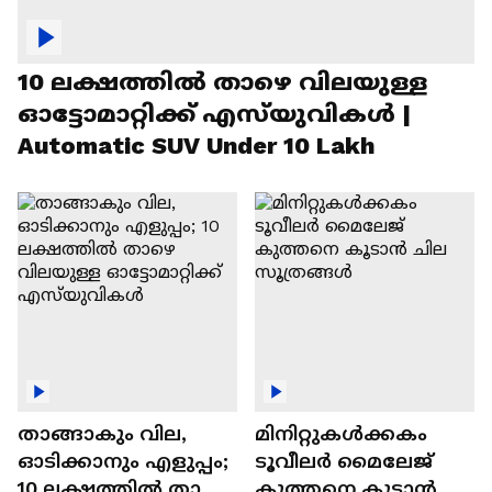
10 ലക്ഷത്തിൽ താഴെ വിലയുള്ള
ഓട്ടോമാറ്റിക്ക് എസ്‍യുവികൾ |
Automatic SUV Under 10 Lakh
താങ്ങാകും വില,
മിനിറ്റുകൾക്കകം
ഓടിക്കാനും എളുപ്പം;
ടൂവീലർ മൈലേജ്
10 ലക്ഷത്തിൽ താഴെ
കുത്തനെ കൂടാൻ