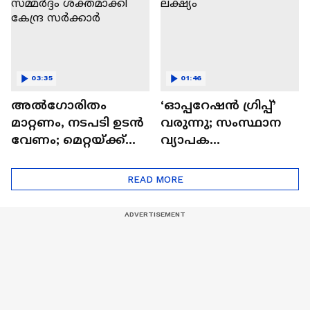
03:35
01:46
അൽഗോരിതം
‘ഓപ്പറേഷൻ ഗ്രിപ്പ്’
മാറ്റണം, നടപടി ഉടൻ
വരുന്നു; സംസ്ഥാന
വേണം; മെറ്റയ്ക്ക്
വ്യാപക
മേൽ സമ്മർദ്ദം
ഗുണ്ടാവേട്ടയാണ്
ശക്തമാക്കി കേന്ദ്ര
ലക്ഷ്യം
READ MORE
സർക്കാർ