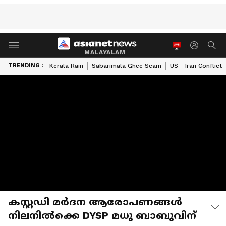
MALAYALAM
TRENDING :
Kerala Rain
Sabarimala Ghee Scam
US - Iran Conflict
കസ്റ്റഡി മർദന ആരോപണങ്ങൾ
നിലനിൽക്കെ DYSP മധു ബാബുവിന്