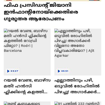
ഫിഫ പ്രസിഡന്റ് ജിയാനി
ഇൻഫാന്റിനോയ്‌ക്കെതിരെ
ഗുരുതര ആരോപണം
04:37
05:51
റയല്‍ വേണ്ട, ബാഴ്‌സ
എല്ലാത്തിനും പഴി,
മതി! ഹൻസി
ഒടുവില്‍ രോഹിതില്‍
ഫ്ലിക്കിന്റെ കളത്തില്‍
പിഴച്ചു! അഗാര്‍ക്കർ
റോഡ്രി ഫിറ്റോ? |
വില്ലനോ അതോ
Rodri | Barcelona
വിപ്ലവകാരിയോ? |