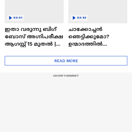
03:01
03:43
ഇതാ വരുന്നു ബിഗ്
ചാക്കോച്ചന്‍
ബോസ് അഗ്നിപരീക്ഷ
ഞെട്ടിക്കുമോ?
ആഗസ്റ്റ് 15 മുതൽ |
ഉന്മാദത്തിൽ
Bigg Boss Agnipariksha
ഒളിഞ്ഞിരിക്കുന്നതെ
ന്ത്?| Unmadham
READ MORE
Movie| Kunchacko
Boban