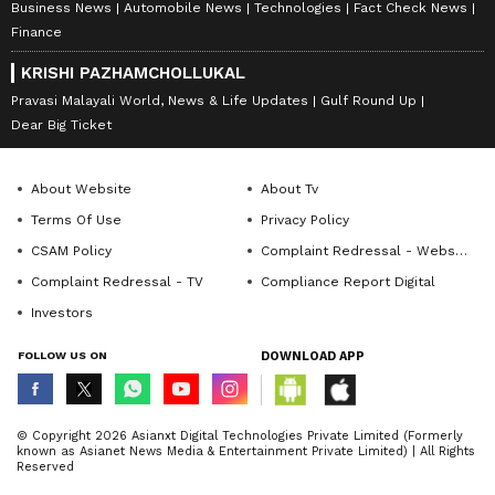
Business News
Automobile News
Technologies
Fact Check News
Finance
KRISHI PAZHAMCHOLLUKAL
Pravasi Malayali World, News & Life Updates
Gulf Round Up
Dear Big Ticket
About Website
About Tv
Terms Of Use
Privacy Policy
CSAM Policy
Complaint Redressal - Website
Complaint Redressal - TV
Compliance Report Digital
Investors
FOLLOW US ON
DOWNLOAD APP
© Copyright 2026 Asianxt Digital Technologies Private Limited (Formerly
known as Asianet News Media & Entertainment Private Limited) | All Rights
Reserved