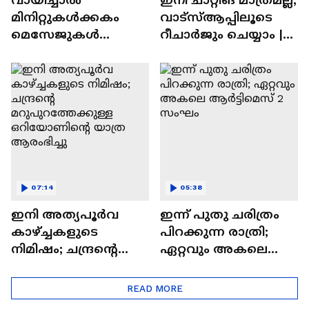
മിനിറ്റുകൾക്കകം
വാട്‌സ്‌ആപ്പിലൂടെ
മെസേജുകള്‍
റീചാർജും ചെയ്യാം |
അപ്രത്യക്ഷമാകും |
WhatsApp Payments |
WhatsApp | Tech Talk
Tech Talk
07:14
05:38
ഇനി അത്യപൂര്‍വ
ഇന്ന് പുതു ചരിത്രം
കാഴ്ച്ചകളുടെ
പിറക്കുന്ന രാത്രി;
നിമിഷം; ചന്ദ്രന്റെ
ഏറ്റവും അകലെ
മറുപുറത്തേക്കുള്ള
ആര്‍ട്ടിമെസ് 2 സംഘം
ഒറിയോണിന്റെ യാത്ര
READ MORE
ആരംഭിച്ചു