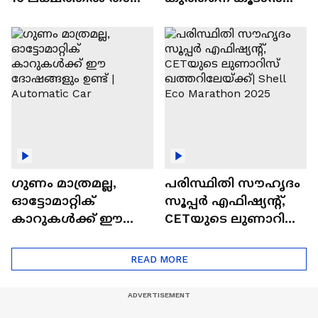
വിലയുള്ള
ചില സൂത്രങ്ങൾ
ഓട്ടോമാറ്റിക്ക്
എസ്‍യുവികൾ
ഗുണം മാത്രമല്ല,
പരിസ്ഥിതി സൗഹൃദം
ഓട്ടോമാറ്റിക്
സൂപ്പർ എഫിഷ്യന്റ്,
കാറുകൾക്ക് ഈ
CETയുടെ ലുണാറിസ്
ദോഷങ്ങളും ഉണ്ട് |
ഖത്തറിലേയ്ക്ക്| Shell
Automatic Car
Eco Marathon 2025
READ MORE