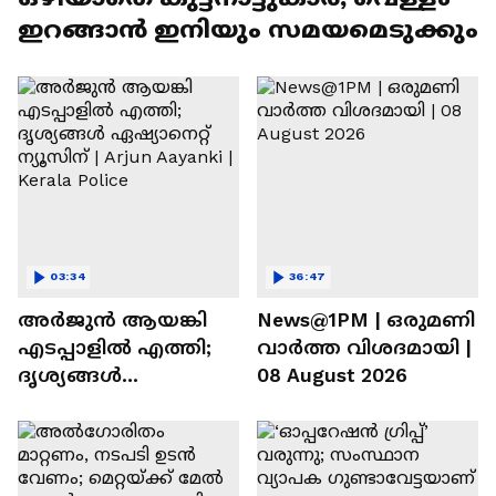
ഇറങ്ങാൻ ഇനിയും സമയമെടുക്കും
03:34
36:47
അർജുൻ ആയങ്കി
News@1PM | ഒരുമണി
എടപ്പാളിൽ എത്തി;
വാർത്ത വിശദമായി |
ദൃശ്യങ്ങൾ
08 August 2026
ഏഷ്യാനെറ്റ് ന്യൂസിന് |
Arjun Aayanki | Kerala
Police