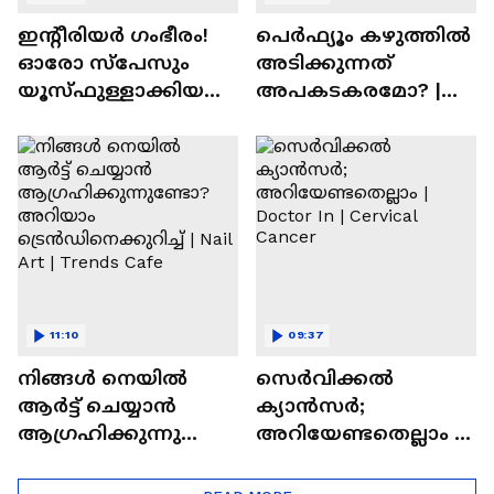
ഇന്റീരിയർ ഗംഭീരം!
പെർഫ്യൂം കഴുത്തിൽ
ഓരോ സ്‌പേസും
അടിക്കുന്നത്
യൂസ്ഫുള്ളാക്കിയ
അപകടകരമോ? |
വീട് | Nalla Veedu
Perfume
11:10
09:37
നിങ്ങൾ നെയിൽ
സെർവിക്കൽ
ആർട്ട് ചെയ്യാൻ
ക്യാൻസർ;
ആഗ്രഹിക്കുന്നുണ്ടോ
അറിയേണ്ടതെല്ലാം |
? അറിയാം
Doctor In | Cervical
ട്രെൻഡിനെക്കുറിച്ച് |
Cancer