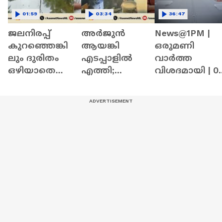
01:59
03:34
36:47
ജലനിരപ്പ്
അർജുൻ
News@1PM |
കുറഞ്ഞെങ്കി
ആയങ്കി
ഒരുമണി
ലും ദുരിതം
എടപ്പാളിൽ
വാർത്ത
ഒഴിയാതെ
എത്തി;
വിശദമായി | 0
കുട്ടനാട്ടുകാര്‍;
ദൃശ്യങ്ങൾ
August 2026
വെള്ളം
ഏഷ്യാനെറ്റ്
ഇറങ്ങാൻ
ന്യൂസിന് | Arjun
ഇനിയും
Aayanki | Kerala
സമയമെടുക്കും
Police