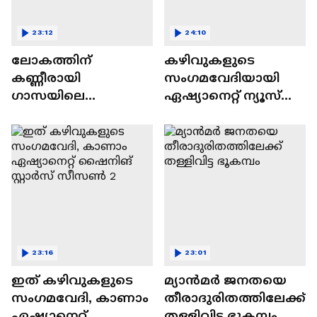
23:12
24:10
ലോകത്തിന്
കഴിവുകളുടെ
കണ്ണീരായി
സംഗമവേദിയായി
ഗാസയിലെ
ഏഷ്യാനെറ്റ് ന്യൂസ്
നിസഹായരായ
ഷൈനിങ് സ്റ്റാർസ്
കുഞ്ഞുങ്ങൾ
സീസൺ 2
23:16
23:01
ഇത് കഴിവുകളുടെ
മ്യാൻമർ ജനതയെ
സംഗമവേദി, കാണാം
തീരാദുരിതത്തിലേക്ക്
ഏഷ്യാനെറ്റ്
തള്ളിവിട്ട ഭൂകമ്പം