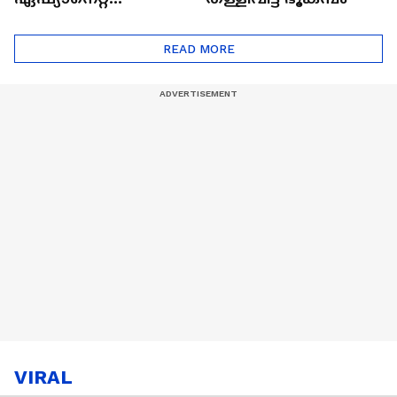
ഷൈനിങ് സ്റ്റാർസ്
സീസൺ 2
READ MORE
VIRAL