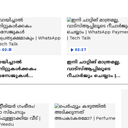
02:31
02:27
ായിച്ചാൽ
ഇനി ചാറ്റിങ് മാത്രമല്ല,
നിറ്റുകൾക്കകം
വാട്‌സ്‌ആപ്പിലൂടെ
െസേജുകള്‍
റീചാർജും ചെയ്യാം |
്രത്യക്ഷമാകും |
WhatsApp Payments | Te
atsApp | Tech Talk
Talk