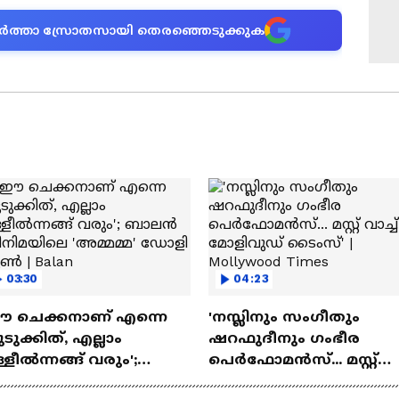
ന വാർത്താ സ്രോതസായി തെരഞ്ഞെടുക്കുക
03:30
04:23
ഈ ചെക്കനാണ് എന്നെ
'നസ്ലിനും സംഗീതും
ടുക്കിത്, എല്ലാം
ഷറഫുദീനും ഗംഭീര
്ളീൽന്നങ്ങ് വരും';
പെർഫോമൻസ്... മസ്റ്റ്
ാലൻ സിനിമയിലെ
വാച്ച് മോളിവുഡ് ടൈംസ്'