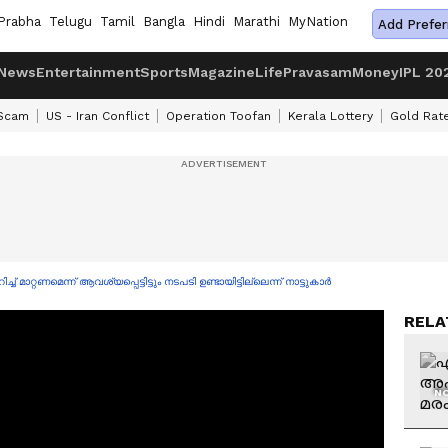
Prabha
Telugu
Tamil
Bangla
Hindi
Marathi
MyNation
Add Prefer
News
Entertainment
Sports
Magazine
Life
Pravasam
Money
IPL 20
 Scam
US - Iran Conflict
Operation Toofan
Kerala Lottery
Gold Rat
് മാറ്റണമെന്ന് ആവശ്യപ്പെട്ടിട്ടും നടപടി ഉണ്ടായിട്ടില്ലെന്ന് നാട്ടുകാർ
RELA
NO