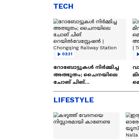
TECH
03:21
റോബോട്ടുകൾ നിർമ്മിച്ച
വ
അത്ഭുതം; ചൈനയിലെ
മി
ചോങ് ചിങ്
മ
റെയിൽവേസ്റ്റേഷൻ |
അപ
Chongqing Railway Station
Wh
LIFESTYLE