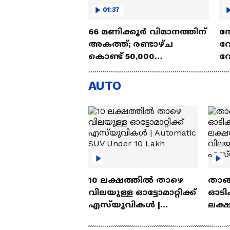
01:37
66 മണിക്കൂർ വിമാനത്തിന്
ന
അകത്ത്; രണ്ടാഴ്ച
റ
കൊണ്ട് 50,000
വ
കിലോമീറ്റർ യാത്ര ചെയ്ത്
ആ
ഫിഫ പ്രസിഡന്റ്
പി
AUTO
10 ലക്ഷത്തിൽ താഴെ
താങ്
വിലയുള്ള ഓട്ടോമാറ്റിക്ക്
ഓടിക
എസ്‍യുവികൾ |
ലക്
Automatic SUV Under 10
വിലയ
Lakh
എസ്