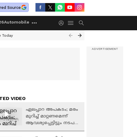
red Source
26
Automobile
e Today
TED VIDEO
ഏലപ്പാറ അപകടം; മരം
മുറിച്ച് മാറ്റണമെന്ന്
W PLAYING
ആവശ്യപ്പെട്ടിട്ടും നടപടി
ഉണ്ടായിട്ടില്ലെന്ന്
നാട്ടുകാർ