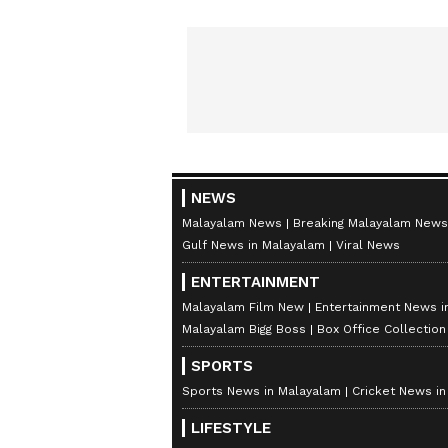
NEWS
Malayalam News
Breaking Malayalam News
Gulf News in Malayalam
Viral News
ENTERTAINMENT
Malayalam Film New
Entertainment News i
Malayalam Bigg Boss
Box Office Collectio
SPORTS
Sports News in Malayalam
Cricket News i
LIFESTYLE