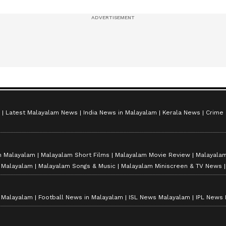
സീസൺ 2
Latest Malayalam News
India News in Malayalam
Kerala News
Crime
n Malayalam
Malayalam Short Films
Malayalam Movie Review
Malayalam
n Malayalam
Malayalam Songs & Music
Malayalam Miniscreen & TV News
n Malayalam
Football News in Malayalam
ISL News Malayalam
IPL News