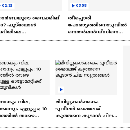
02:32
03:08
ോർവേയുടെ വൈക്കിങ്
തീപ്പൊരി
ോ? ഫുട്‍ബോൾ
പോരാട്ടത്തിനൊടുവിൽ
േദിയിലെ
നെതർലൻഡ്സിനെ
ഘോഷത്തിന്
വീഴ്ത്തി മൊറോക്കോ
ന്നിലെന്ത്?
ങാകും വില,
മിനിറ്റുകൾക്കകം
്കാനും എളുപ്പം; 10
ടൂവീലർ മൈലേജ്
ഷത്തിൽ താഴെ
കുത്തനെ കൂടാൻ ചില
ുള്ള ഓട്ടോമാറ്റിക്ക്
സൂത്രങ്ങൾ
‍യുവികൾ