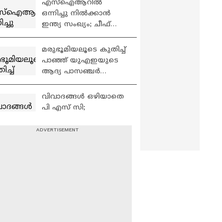
എസ്ഐആറിൽ
ഒന്നിച്ചു നിൽക്കാൻ
ഇന്ത്യ സംഖ്യം; ചീഫ്
ജസ്റ്റിസിന് നൽകിയ
കത്തിൽ ഒപ്പിട്ട് DMK,
മരുഭൂമിയലൂടെ കുതിച്ച്
AAP
പാഞ്ഞ് യുഎഇയുടെ
ആദ്യ പാസഞ്ചർ
ട്രെയിൻ ഓടിത്തുടങ്ങി |
Etihad Rail
വിവാദങ്ങൾ ഒഴിയാതെ
പി എസ് സി;
ആസൂത്രണ
ബോർഡിലേക്ക്
നടത്തിയ പരീക്ഷയിൽ
അയോധ്യ
യോഗ്യത
ക്ഷേത്രക്കൊള്ള;
നിശ്ചയിച്ചതിൽ വീഴ്ച |
ആരോപണം നിഷേധിച്ച്
PSC
ചമ്പത് റോയ്,
പ്രധാനമന്ത്രി മറുപടി
തിരികെ
പറയണമെന്ന്
ജീവിതത്തിലേക്ക്;ചാല
കോൺഗ്രസ്
ക്കുടി കൂടപ്പുഴ