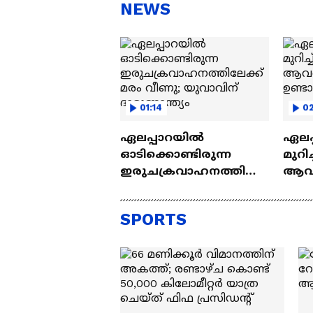
സ്റ്റീഫൻ ദേവസി| Stephen
'അ
NEWS
Devassy
Ba
01:14
0
ഏലപ്പാറയിൽ
ഏലപ
ഓടിക്കൊണ്ടിരുന്ന
മുറിച
ഇരുചക്രവാഹനത്തിലേ
ആവശ്യ
ക്ക് മരം വീണു;
ഉണ്ടായ
യുവാവിന് ദാരുണാന്ത്യം
നാട്
SPORTS