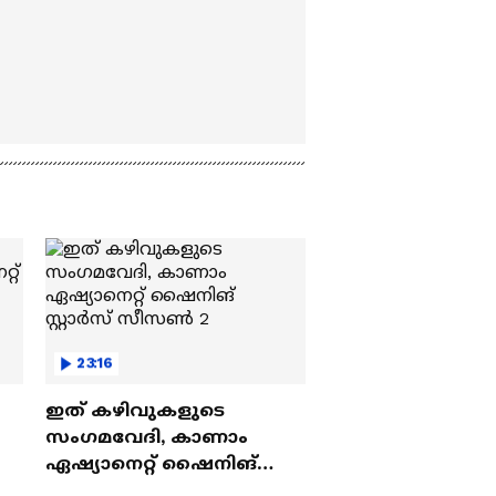
23:16
ഇത് കഴിവുകളുടെ
സംഗമവേദി, കാണാം
ഏഷ്യാനെറ്റ് ഷൈനിങ്
സ്റ്റാർസ് സീസൺ 2