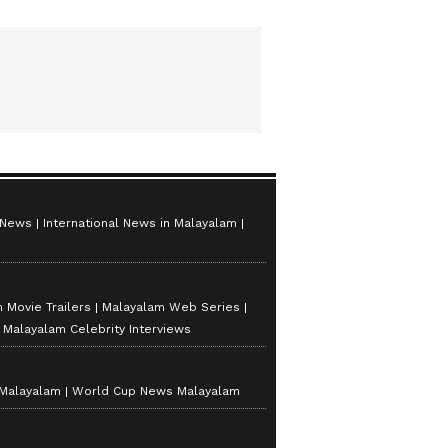
 News
International News in Malayalam
 Movie Trailers
Malayalam Web Series
Malayalam Celebrity Interviews
 Malayalam
World Cup News Malayalam