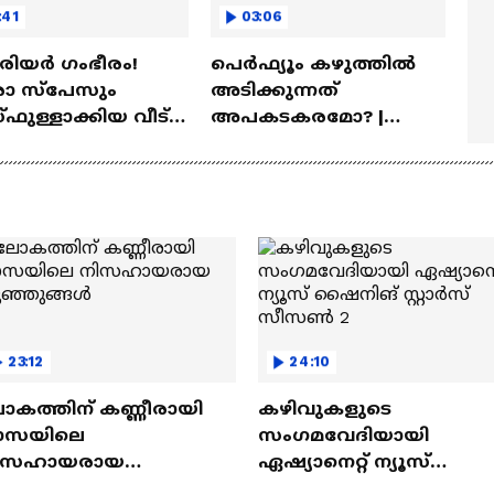
:41
03:06
ീരിയർ ഗംഭീരം!
പെർഫ്യൂം കഴുത്തിൽ
 സ്‌പേസും
അടിക്കുന്നത്
ഫുള്ളാക്കിയ വീട് |
അപകടകരമോ? |
a Veedu
Perfume
23:12
24:10
ോകത്തിന് കണ്ണീരായി
കഴിവുകളുടെ
ാസയിലെ
സംഗമവേദിയായി
ിസഹായരായ
ഏഷ്യാനെറ്റ് ന്യൂസ്
ുഞ്ഞുങ്ങൾ
ഷൈനിങ് സ്റ്റാർസ്