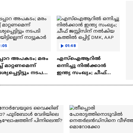
മ്മമ്മ' ഡോളി ജൂൺ |
Mollywood Times
lan
2:05
01:48
്പാറ അപകടം; മരം
എസ്ഐആറിൽ
്ച് മാറ്റണമെന്ന്
ഒന്നിച്ചു നിൽക്കാൻ
പ്പെട്ടിട്ടും നടപടി
ഇന്ത്യ സംഖ്യം; ചീഫ്
ിട്ടില്ലെന്ന്
ജസ്റ്റിസിന് നൽകിയ
ടുകാർ
കത്തിൽ ഒപ്പിട്ട് DMK, AAP