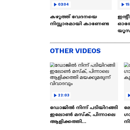
03:04
15
കഴുത്ത് വേദനയെ
ഇന്റ
നിസ്സാരമായി കാണേണ്ട
ഓരോ
യൂസ്
Nall
OTHER VIDEOS
22:03
ഡോജിൽ നിന്ന് പടിയിറങ്ങി
ല
ഇലോൺ മസ്ക്, പിന്നാലെ
ഗ
ആളിക്കത്തി
ന
മയക്കുമരുന്ന് വിവാദവും
ക