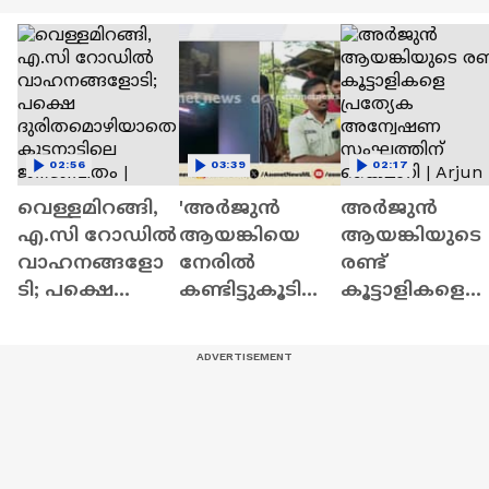
02:56
03:39
02:17
വെള്ളമിറങ്ങി,
'അർജുൻ
അർജുൻ
എ.സി റോഡിൽ
ആയങ്കിയെ
ആയങ്കിയുടെ
വാഹനങ്ങളോ
നേരിൽ
രണ്ട്
ടി; പക്ഷെ
കണ്ടിട്ടുകൂടിയി
കൂട്ടാളികളെ
ദുരിതമൊഴിയാ
ല്ല, എന്നിട്ടും
പ്രത്യേക
തെ
ഞങ്ങളുടെ
അന്വേഷണ
കുട്ടനാട്ടിലെ
വീടുകളിൽ
സംഘത്തിന്
ജനജീവിതം |
കയറി' | Arjun
കൈമാറി |
Alappzha | Rain
Aayanki
Arjun Aayanki |
Kannur