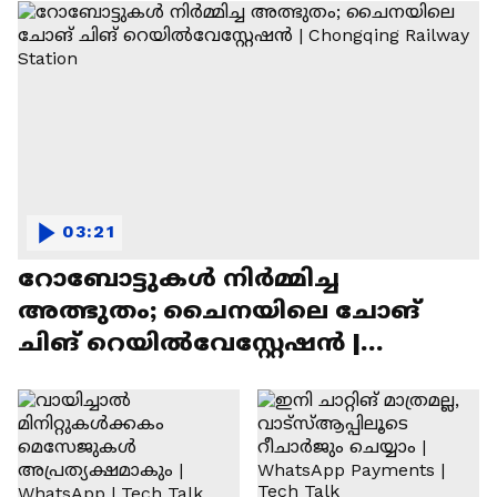
03:21
റോബോട്ടുകൾ നിർമ്മിച്ച
അത്ഭുതം; ചൈനയിലെ ചോങ്
ചിങ് റെയിൽവേസ്റ്റേഷൻ |
Chongqing Railway Station