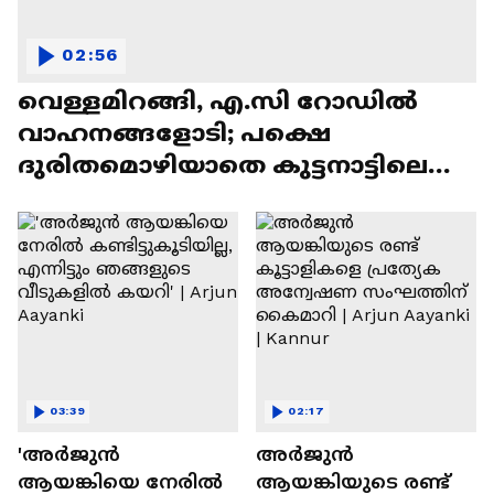
02:56
വെള്ളമിറങ്ങി, എ.സി റോഡിൽ
വാഹനങ്ങളോടി; പക്ഷെ
ദുരിതമൊഴിയാതെ കുട്ടനാട്ടിലെ
ജനജീവിതം | Alappzha | Rain
03:39
02:17
'അർജുൻ
അർജുൻ
ആയങ്കിയെ നേരിൽ
ആയങ്കിയുടെ രണ്ട്