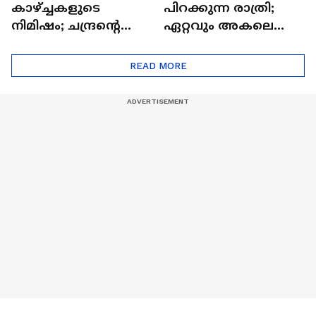
കാഴ്ച്ചകളുടെ
പിറക്കുന്ന രാത്രി;
നിമിഷം; ചന്ദ്രന്റെ
ഏറ്റവും അകലെ
മറുപുറത്തേക്കുള്ള
ആര്‍ട്ടിമെസ് 2 സംഘം
ഒറിയോണിന്റെ യാത്ര
READ MORE
ആരംഭിച്ചു