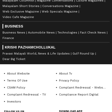
Malayalam Columnist
Magazine Conversations
Culture Magazines
Malayalam Short Stories
Conversations Magazine
Web Exclusive Magazine
Web Specials Magazine
Video Cafe Magazine
BUSINESS
Business News
Automobile News
Technologies
Fact Check News
Finance
KRISHI PAZHAMCHOLLUKAL
Pravasi Malayali World, News & Life Updates
Gulf Round Up
Dear Big Ticket
About Website
About Tv
Terms Of Use
Privacy Policy
CSAM Policy
Complaint Redressal - Website
Complaint Redressal - TV
Compliance Report Digital
Investors
FOLLOW US ON
DOWNLOAD APP