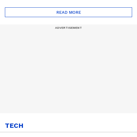
ദോഷങ്ങളും ഉണ്ട് |
ഖത്തറിലേയ്ക്ക്| Shell
Automatic Car
Eco Marathon 2025
READ MORE
TECH