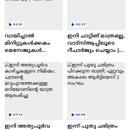
02:31
02:27
വായിച്ചാൽ
ഇനി ചാറ്റിങ് മാത്രമല്ല,
മിനിറ്റുകൾക്കകം
വാട്‌സ്‌ആപ്പിലൂടെ
മെസേജുകള്‍
റീചാർജും ചെയ്യാം |
അപ്രത്യക്ഷമാകും |
WhatsApp Payments |
WhatsApp | Tech Talk
Tech Talk
07:14
05:38
ഇനി അത്യപൂര്‍വ
ഇന്ന് പുതു ചരിത്രം