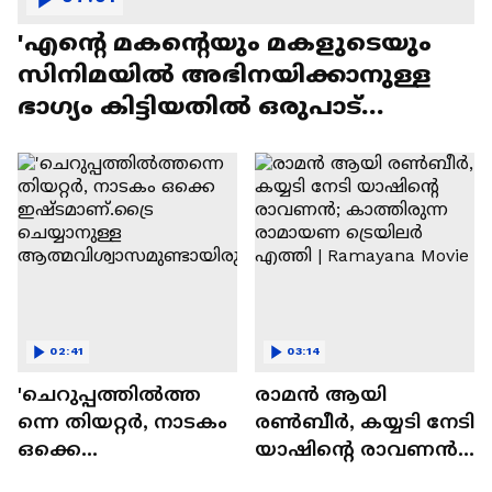
'എന്റെ മകന്റെയും മകളുടെയും
സിനിമയിൽ അഭിനയിക്കാനുള്ള
ഭാഗ്യം കിട്ടിയതിൽ ഒരുപാട്
സന്തോഷം'
02:41
03:14
'ചെറുപ്പത്തിൽത്ത
രാമന്‍ ആയി
ന്നെ തിയറ്റർ, നാടകം
രൺബീർ, കയ്യടി നേടി
ഒക്കെ
യാഷിന്റെ രാവണൻ;
ഇഷ്ടമാണ്.ട്രൈ
കാത്തിരുന്ന