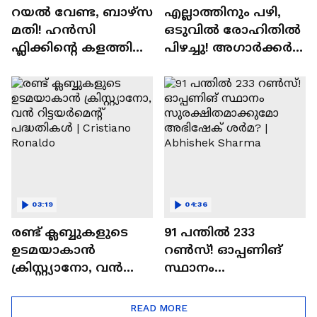
റയല്‍ വേണ്ട, ബാഴ്‌സ
എല്ലാത്തിനും പഴി,
മതി! ഹൻസി
ഒടുവില്‍ രോഹിതില്‍
ഫ്ലിക്കിന്റെ കളത്തില്‍
പിഴച്ചു! അഗാര്‍ക്കർ
റോഡ്രി ഫിറ്റോ? |
വില്ലനോ അതോ
Rodri | Barcelona
വിപ്ലവകാരിയോ? |
Ajit Agarkar
03:19
04:36
രണ്ട്‌ ക്ലബ്ബുകളുടെ
91 പന്തില്‍ 233
ഉടമയാകാന്‍
റണ്‍സ്! ഓപ്പണിങ്
ക്രിസ്റ്റ്യാനോ, വന്‍
സ്ഥാനം
റിട്ടയര്‍മെന്റ്‌
സുരക്ഷിതമാക്കുമോ
പദ്ധതികള്‍ | Cristiano
അഭിഷേക് ശർമ? |
READ MORE