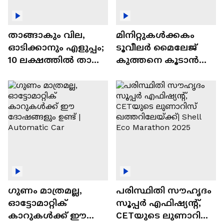
താങ്ങാകും വില,
മിനിറ്റുകൾക്കകം
ഓടിക്കാനും എളുപ്പം;
ടൂവീലർ മൈലേജ്
10 ലക്ഷത്തിൽ താഴെ
കുത്തനെ കൂടാൻ
വിലയുള്ള
ചില സൂത്രങ്ങൾ
ഓട്ടോമാറ്റിക്ക്
എസ്‍യുവികൾ
ഗുണം മാത്രമല്ല,
പരിസ്ഥിതി സൗഹൃദം
ഓട്ടോമാറ്റിക്
സൂപ്പർ എഫിഷ്യന്റ്,
കാറുകൾക്ക് ഈ
CETയുടെ ലുണാറിസ്