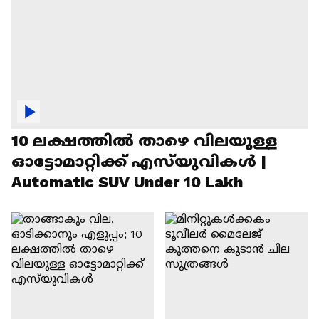
10 ലക്ഷത്തിൽ താഴെ വിലയുള്ള
ഓട്ടോമാറ്റിക്ക് എസ്‍യുവികൾ |
Automatic SUV Under 10 Lakh