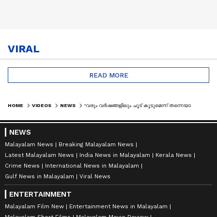
VIRAL
READ MORE
HOME
VIDEOS
NEWS
'വരും വർഷങ്ങളിലും ചൂട് കൂടുമെന്ന് തന്നെയാണ് വിദ​ഗ്ധർ പറയുന്നത്'; യൂറോപിൽ ഉഷ്ണതരം​ഗം രൂക്ഷം | EUROPE
NEWS
Malayalam News
Breaking Malayalam News
Latest Malayalam News
India News in Malayalam
Kerala News
Crime News
International News in Malayalam
Gulf News in Malayalam
Viral News
ENTERTAINMENT
Malayalam Film New
Entertainment News in Malayalam
Malayalam Short Films
Malayalam Movie Review