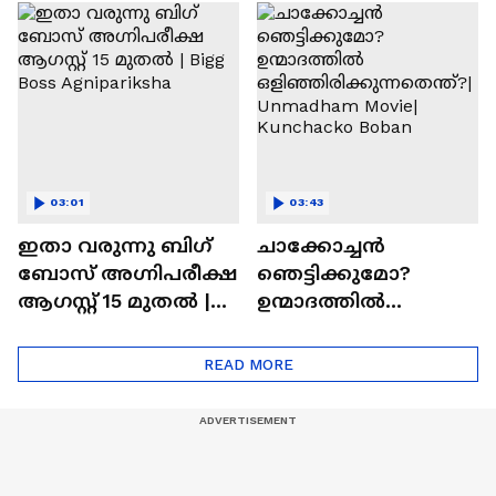
ചെയ്യാനുള്ള
രാമായണ ട്രെയിലർ
ആത്മവിശ്വാസമുണ്ടാ
എത്തി | Ramayana
യിരുന്നില്ല'
Movie
03:01
03:43
ഇതാ വരുന്നു ബിഗ്
ചാക്കോച്ചന്‍
ബോസ് അഗ്നിപരീക്ഷ
ഞെട്ടിക്കുമോ?
ആഗസ്റ്റ് 15 മുതൽ |
ഉന്മാദത്തിൽ
Bigg Boss Agnipariksha
ഒളിഞ്ഞിരിക്കുന്നതെ
ന്ത്?| Unmadham
READ MORE
Movie| Kunchacko
Boban