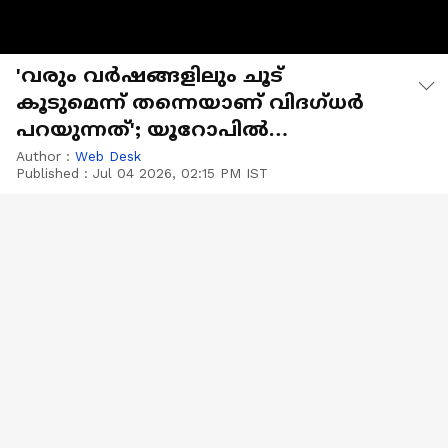
'വരും വർഷങ്ങളിലും ചൂട്
കൂടുമെന്ന് തന്നെയാണ് വിദ​ഗ്ധർ
പറയുന്നത്'; യൂറോപിൽ
ഉഷ്ണതരം​ഗം രൂക്ഷം
Author :
Web Desk
Published :
Jul 04 2026, 02:15 PM IST