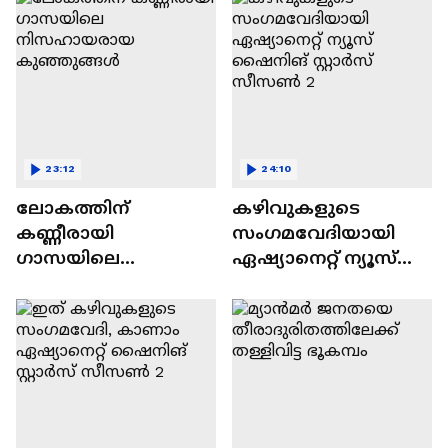
23:12
24:10
ലോകത്തിന്
കഴിവുകളുടെ
കണ്ണീരായി
സംഗമവേദിയായി
ഗാസയിലെ
ഏഷ്യാനെറ്റ് ന്യൂസ്
നിസഹായരായ
ഷൈനിങ് സ്റ്റാർസ്
കുഞ്ഞുങ്ങൾ
സീസൺ 2