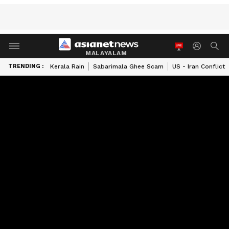
MALAYALAM
TRENDING :
Kerala Rain
Sabarimala Ghee Scam
US - Iran Conflict