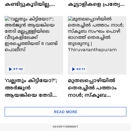
കണ്ടിട്ടുകൂടിയില്ല,
കൂട്ടാളികളെ പ്രത്യേക
എന്നിട്ടും ഞങ്ങളുടെ
അന്വേഷണ
വീടുകളിൽ കയറി' |
സംഘത്തിന്
Arjun Aayanki
കൈമാറി | Arjun
Aayanki | Kannur
07:42
02:11
'വല്ലതും കിട്ടിയോ?';
മുതലപ്പൊഴിയിൽ
അർജുൻ
തെരച്ചിൽ പത്താം
ആയങ്കിയെ തേടി
നാൾ; സ്കൂബ
മല്ലപ്പള്ളിയിലെ
സംഘം പൊഴി
വീടുകളിലേക്ക്
ഭാഗത്ത് തെരച്ചിൽ
READ MORE
ഇരച്ചെത്തിയത് 8
തുടരുന്നു |
വണ്ടി പൊലീസ്
Thiruvananthapuram