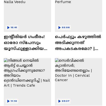
15:41
03:06
ഇന്റീരിയർ ഗംഭീരം!
പെർഫ്യൂം കഴുത്തിൽ
ഓരോ സ്‌പേസും
അടിക്കുന്നത്
യൂസ്ഫുള്ളാക്കിയ
അപകടകരമോ? |
വീട് | Nalla Veedu
Perfume
11:10
09:37