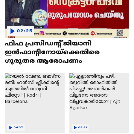
02:25
ഫിഫ പ്രസിഡന്റ് ജിയാനി
ഇൻഫാന്റിനോയ്‌ക്കെതിരെ
ഗുരുതര ആരോപണം
04:37
05:51