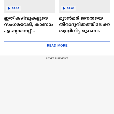
23:16
23:01
ഇത് കഴിവുകളുടെ
മ്യാൻമർ ജനതയെ
സംഗമവേദി, കാണാം
തീരാദുരിതത്തിലേക്ക്
ഏഷ്യാനെറ്റ്
തള്ളിവിട്ട ഭൂകമ്പം
ഷൈനിങ് സ്റ്റാർസ്
സീസൺ 2
READ MORE