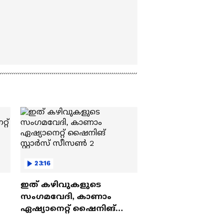
23:16
ഇത് കഴിവുകളുടെ
സംഗമവേദി, കാണാം
ഏഷ്യാനെറ്റ് ഷൈനിങ്
സ്റ്റാർസ് സീസൺ 2