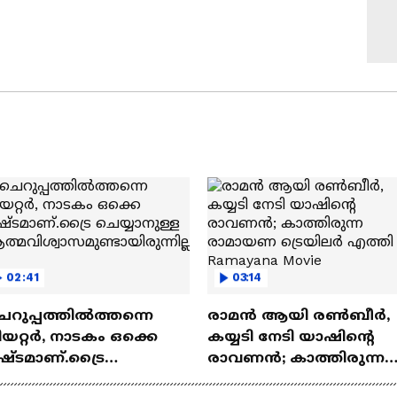
02:41
03:14
െറുപ്പത്തിൽത്തന്നെ
രാമന്‍ ആയി രൺബീർ,
യറ്റർ, നാടകം ഒക്കെ
കയ്യടി നേടി യാഷിന്റെ
ഷ്ടമാണ്.ട്രൈ
രാവണൻ; കാത്തിരുന്ന
യ്യാനുള്ള
രാമായണ ട്രെയിലർ