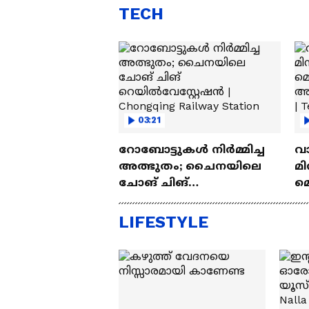
TECH
03:21
റോബോട്ടുകൾ നിർമ്മിച്ച
വ
അത്ഭുതം; ചൈനയിലെ
മി
ചോങ് ചിങ്
മ
റെയിൽവേസ്റ്റേഷൻ |
അപ
Chongqing Railway Station
Wh
LIFESTYLE