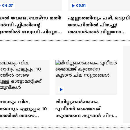
04:37
05:51
ല്‍ വേണ്ട, ബാഴ്‌സ മതി!
എല്ലാത്തിനും പഴി, ഒടുവി
സി ഫ്ലിക്കിന്റെ
രോഹിതില്‍ പിഴച്ചു!
ത്തില്‍ റോഡ്രി ഫിറ്റോ?
അഗാര്‍ക്കർ വില്ലനോ
Rodri | Barcelona
അതോ വിപ്ലവകാരിയോ?
Ajit Agarkar
ങാകും വില,
മിനിറ്റുകൾക്കകം
്കാനും എളുപ്പം; 10
ടൂവീലർ മൈലേജ്
ഷത്തിൽ താഴെ
കുത്തനെ കൂടാൻ ചില
ുള്ള ഓട്ടോമാറ്റിക്ക്
സൂത്രങ്ങൾ
‍യുവികൾ