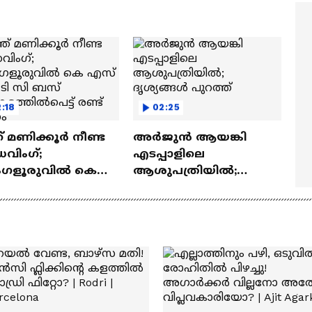
ത്മവിശ്വാസമുണ്ടായിരു
എത്തി | Ramayana Movie
ില്ല'
:18
02:25
് മണിക്കൂർ നീണ്ട
അര്‍ജുന്‍ ആയങ്കി
വിംഗ്;
എടപ്പാളിലെ
ഗളൂരുവിൽ കെ
ആശുപത്രിയില്‍;
 ആർ ടി സി ബസ്
ദൃശ്യങ്ങള്‍ പുറത്ത്
ടത്തിൽപെട്ട്
് മരണം