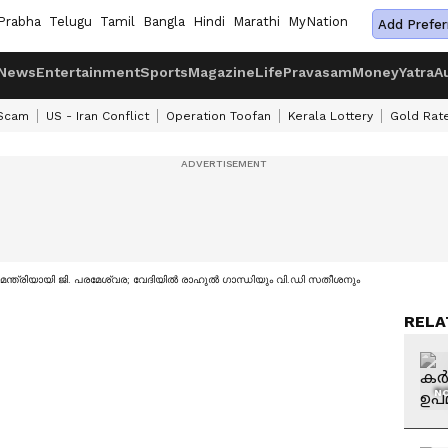
Prabha
Telugu
Tamil
Bangla
Hindi
Marathi
MyNation
Add Prefer
News
Entertainment
Sports
Magazine
Life
Pravasam
Money
Yatra
A
 Scam
US - Iran Conflict
Operation Toofan
Kerala Lottery
Gold Rat
ത്രിയായി ജി. പരമേശ്വര; വേദിയിൽ രാഹുൽ ഗാന്ധിയും വി.ഡി സതീശനും
RELA
NO