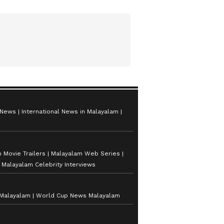
 News
International News in Malayalam
 Movie Trailers
Malayalam Web Series
Malayalam Celebrity Interviews
 Malayalam
World Cup News Malayalam