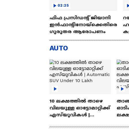
02:25
ഫിഫ പ്രസിഡന്റ് ജിയാനി
റയ
ഇൻഫാന്റിനോയ്‌ക്കെതിരെ
ഹൻ
ഗുരുതര ആരോപണം
കള
| 
AUTO
10 ലക്ഷത്തിൽ താഴെ
താങ്
വിലയുള്ള ഓട്ടോമാറ്റിക്ക്
ഓടിക
എസ്‍യുവികൾ |
ലക്
Automatic SUV Under 10
വിലയ
Lakh
എസ്