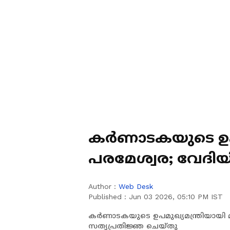
കർണാടകയുടെ ഉപമു
പരമേശ്വര; വേദി
വി.ഡി സതീശനും
Author :
Web Desk
Published :
Jun 03 2026, 05:10 PM IST
കർണാടകയുടെ ഉപമുഖ്യമന്ത്രിയായി 
സത്യപ്രതിജ്ഞ ചെയ്തു