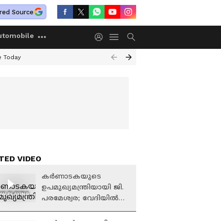
red Source
utomobile
e Today
TED VIDEO
കർണാടകയുടെ
ഉപമുഖ്യമന്ത്രിയായി ജി.
W PLAYING
പരമേശ്വര; വേദിയിൽ
രാഹുൽ ഗാന്ധിയും
വി.ഡി സതീശനും