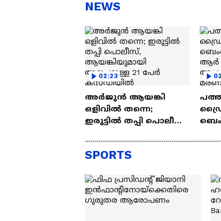
സന്തോഷം'
ആ
NEWS
ന്ന
02:23
02
അർജുൻ ആയങ്കി
പത്ത
ഒളിവിൽ തന്നെ;
ഡ്രൈ
ഇരുട്ടിൽ തപ്പി പൊലീസ്,
ബെം
ആയങ്കിയുമായി
എസ്
അടുപ്പമുള്ള 21 പേർ
അപക
SPORTS
കസ്റ്റഡിയിൽ
രണ്ട