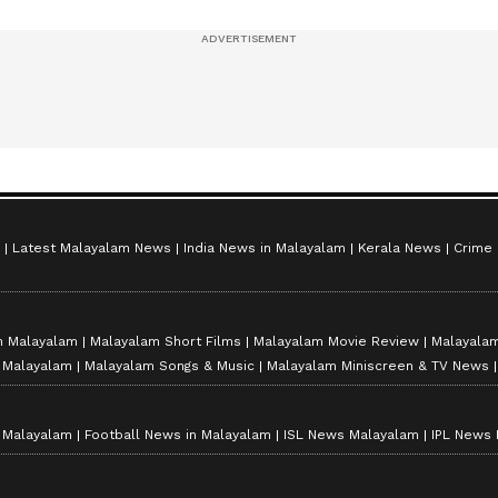
സീസൺ 2
Latest Malayalam News
India News in Malayalam
Kerala News
Crime
n Malayalam
Malayalam Short Films
Malayalam Movie Review
Malayalam
n Malayalam
Malayalam Songs & Music
Malayalam Miniscreen & TV News
n Malayalam
Football News in Malayalam
ISL News Malayalam
IPL News