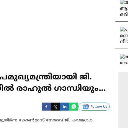
ഖ്യമന്ത്രിയായി ജി.
യിൽ രാഹുൽ ഗാന്ധിയും
Follow Us
മുതിർന്ന കോൺഗ്രസ് നേതാവ് ജി. പരമേശ്വര