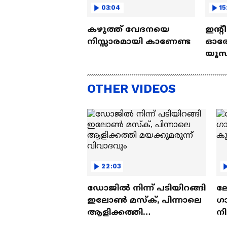
03:04
15
കഴുത്ത് വേദനയെ
ഇന്റ
നിസ്സാരമായി കാണേണ്ട
ഓരോ
യൂസ്
Nall
OTHER VIDEOS
22:03
ഡോജിൽ നിന്ന് പടിയിറങ്ങി
ല
ഇലോൺ മസ്ക്, പിന്നാലെ
ഗ
ആളിക്കത്തി
ന
മയക്കുമരുന്ന് വിവാദവും
ക