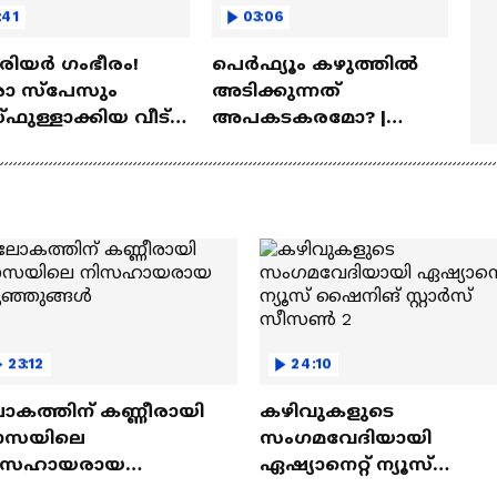
:41
03:06
ീരിയർ ഗംഭീരം!
പെർഫ്യൂം കഴുത്തിൽ
 സ്‌പേസും
അടിക്കുന്നത്
ഫുള്ളാക്കിയ വീട് |
അപകടകരമോ? |
a Veedu
Perfume
23:12
24:10
ോകത്തിന് കണ്ണീരായി
കഴിവുകളുടെ
ാസയിലെ
സംഗമവേദിയായി
ിസഹായരായ
ഏഷ്യാനെറ്റ് ന്യൂസ്
ുഞ്ഞുങ്ങൾ
ഷൈനിങ് സ്റ്റാർസ്