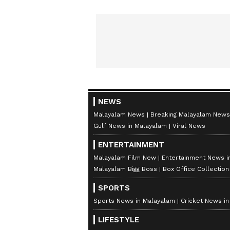
NEWS
Malayalam News
Breaking Malayalam News
Gulf News in Malayalam
Viral News
ENTERTAINMENT
Malayalam Film New
Entertainment News i
Malayalam Bigg Boss
Box Office Collectio
SPORTS
Sports News in Malayalam
Cricket News i
LIFESTYLE