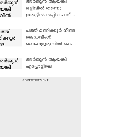
അർജുൻ ആയങ്കി
ഒളിവിൽ തന്നെ;
ഇരുട്ടിൽ തപ്പി പൊലീസ്,
ആയങ്കിയുമായി
അടുപ്പമുള്ള 21 പേർ
പത്ത് മണിക്കൂർ നീണ്ട
കസ്റ്റഡിയിൽ
ഡ്രൈവിംഗ്;
ബെംഗളൂരുവിൽ കെ
എസ് ആർ ടി സി ബസ്
അപകടത്തിൽപെട്ട്
അര്‍ജുന്‍ ആയങ്കി
രണ്ട് മരണം
എടപ്പാളിലെ
ആശുപത്രിയില്‍;
ദൃശ്യങ്ങള്‍ പുറത്ത്
വെടിവെച്ചാലും
മുട്ടുമടക്കില്ലെന്ന്
അര്‍ജുന്‍ ആയങ്കി;
നോക്കാമെന്ന്
ചെന്നിത്തലയുടെ
'നിയമനമില്ല, നീതിയില്ല';
മറുപടി |Chennithala
LPST
റാങ്ക്ഹോൾഡേഴ്സ് പുല്ല്