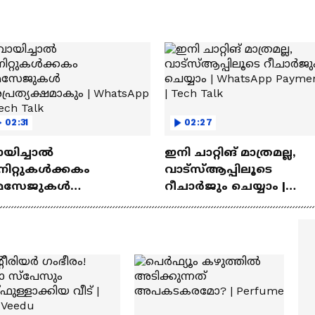
02:31
02:27
ായിച്ചാൽ
ഇനി ചാറ്റിങ് മാത്രമല്ല,
നിറ്റുകൾക്കകം
വാട്‌സ്‌ആപ്പിലൂടെ
െസേജുകള്‍
റീചാർജും ചെയ്യാം |
്രത്യക്ഷമാകും |
WhatsApp Payments | Te
atsApp | Tech Talk
Talk