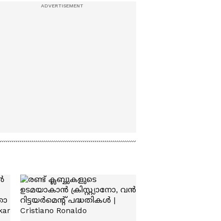
തലവേദനയാകുന്നോ?;
പൊലീസ് തെരച്ചിൽ
തുടരുമ്പോഴും
സ്വതന്ത്രസഞ്ചാരം