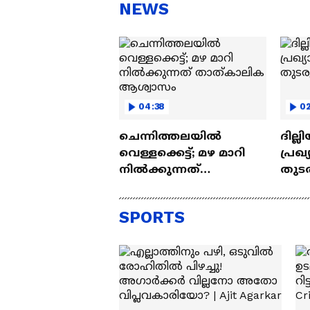
സന്തോഷം'
ആ
NEWS
ന്ന
04:38
02
ചെന്നിത്തലയിൽ
ദില്
വെള്ളക്കെട്ട്; മഴ മാറി
പ്രഖ
നിൽക്കുന്നത്
തുടരു
താത്കാലിക ആശ്വാസം
SPORTS