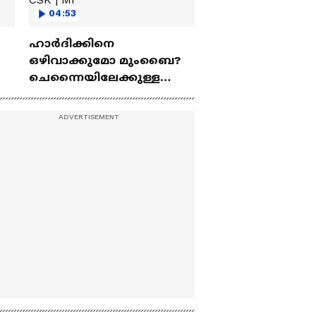
04:53
ഹാർദിക്കിനെ
ഒഴിവാക്കുമോ മുംബൈ?
ചെന്നൈയിലേക്കുള്ള
ട്രേഡ് എളുപ്പമല്ല | Hardik
Pandya | CSK | MI