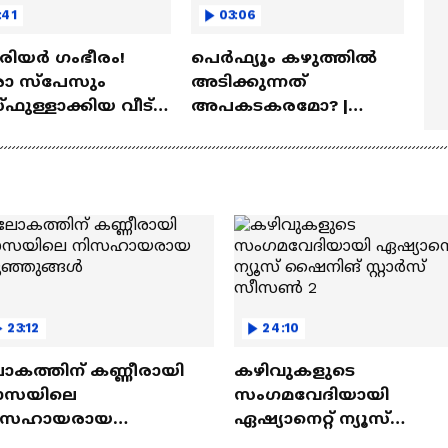
:41
03:06
ീരിയർ ഗംഭീരം!
പെർഫ്യൂം കഴുത്തിൽ
 സ്‌പേസും
അടിക്കുന്നത്
ഫുള്ളാക്കിയ വീട് |
അപകടകരമോ? |
a Veedu
Perfume
23:12
24:10
ോകത്തിന് കണ്ണീരായി
കഴിവുകളുടെ
ാസയിലെ
സംഗമവേദിയായി
ിസഹായരായ
ഏഷ്യാനെറ്റ് ന്യൂസ്
ുഞ്ഞുങ്ങൾ
ഷൈനിങ് സ്റ്റാർസ്