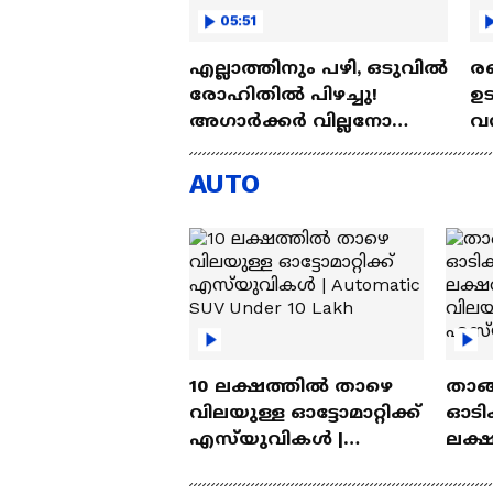
05:51
എല്ലാത്തിനും പഴി, ഒടുവില്‍
രണ
രോഹിതില്‍ പിഴച്ചു!
ഉട
അഗാര്‍ക്കർ വില്ലനോ
വന്
അതോ വിപ്ലവകാരിയോ? |
പദ
Ajit Agarkar
Ro
AUTO
10 ലക്ഷത്തിൽ താഴെ
താങ്
വിലയുള്ള ഓട്ടോമാറ്റിക്ക്
ഓടിക
എസ്‍യുവികൾ |
ലക്
Automatic SUV Under 10
വിലയ
Lakh
എസ്