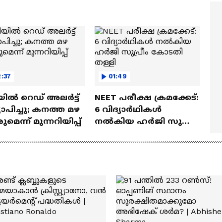
ത്മവിശ്വാസമുണ്ടായിരു
എത്തി | Ramayana Movie
ില്ല'
:37
01:49
ലിയിൽ റെഡ് അലർട്ട്
NEET പരീക്ഷ ക്രമക്കേട്:
്യാപിച്ചു; കനത്ത മഴ
6 വിദ്യാർഥികൾ
മെന്ന് മുന്നറിയിപ്പ്
നൽകിയ ഹർജി സുപ്രീം
കോടതി തള്ളി