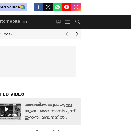
red Source
utomobile
e Today
TED VIDEO
അമേരിക്കയുമായുള്ള
യുദ്ധം അവസാനിച്ചെന്ന്
W PLAYING
ഇറാൻ; ലബനനിൽ
നിന്ന് ഇസ്രായേൽ
സൈന്യം പിന്മാറമോ?