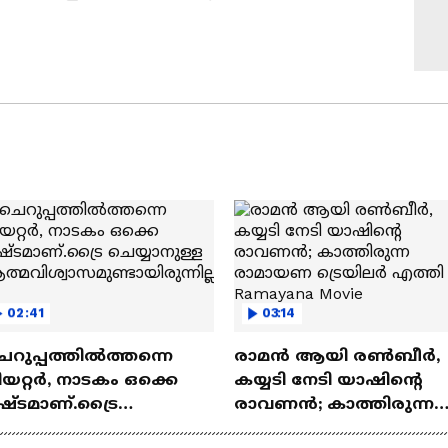
02:41
03:14
െറുപ്പത്തിൽത്തന്നെ
രാമന്‍ ആയി രൺബീർ,
യറ്റർ, നാടകം ഒക്കെ
കയ്യടി നേടി യാഷിന്റെ
ഷ്ടമാണ്.ട്രൈ
രാവണൻ; കാത്തിരുന്ന
യ്യാനുള്ള
രാമായണ ട്രെയിലർ