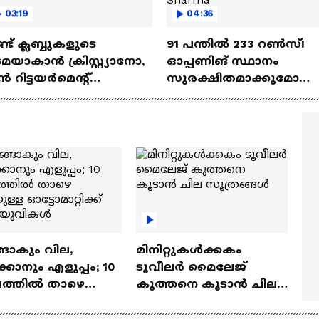
03:19
04:36
്ട്‌ ക്ലബ്ബുകളുടെ
91 പന്തില്‍ 233 റണ്‍സ്!
മയാകാന്‍ ക്രിസ്റ്റ്യാനോ,
ഓപ്പണിങ് സ്ഥാനം
‍ റിട്ടയര്‍മെന്റ്‌
സുരക്ഷിതമാക്കുമോ
്ധതികള്‍ | Cristiano
അഭിഷേക് ശർമ? |
naldo
Abhishek Sharma
ങാകും വില,
മിനിറ്റുകൾക്കകം
്കാനും എളുപ്പം; 10
ടൂവീലർ മൈലേജ്
ഷത്തിൽ താഴെ
കുത്തനെ കൂടാൻ ചില
ുള്ള ഓട്ടോമാറ്റിക്ക്
സൂത്രങ്ങൾ
‍യുവികൾ