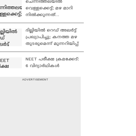
ചെന്നിത്തലയിൽ
വെള്ളക്കെട്ട്; മഴ മാറി
നിൽക്കുന്നത്
താത്കാലിക ആശ്വാസം
ദില്ലിയിൽ റെഡ് അലർട്ട്
പ്രഖ്യാപിച്ചു; കനത്ത മഴ
തുടരുമെന്ന് മുന്നറിയിപ്പ്
NEET പരീക്ഷ ക്രമക്കേട്:
6 വിദ്യാർഥികൾ
നൽകിയ ഹർജി സുപ്രീം
കോടതി തള്ളി
വെൺമണിയിൽ
അച്ചൻകോവിലാറിൽ
നിന്നുള്ള റെഗുലേറ്റർ
തകർന്നതോടെ ദുരിതം;
പരാതി നൽകി മടുത്ത്
രാജ്യസഭയിൽ
നാട്ടുകാർ
പ്രതിപക്ഷ ബഹളം;
അമിത് ഷാ