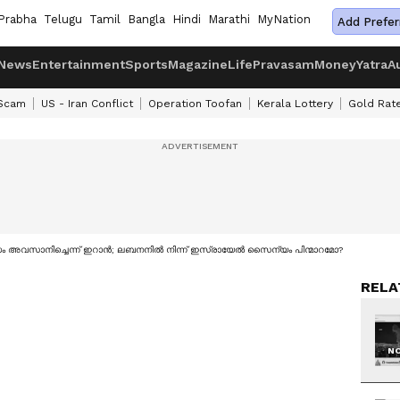
Prabha
Telugu
Tamil
Bangla
Hindi
Marathi
MyNation
Add Prefer
News
Entertainment
Sports
Magazine
Life
Pravasam
Money
Yatra
A
 Scam
US - Iran Conflict
Operation Toofan
Kerala Lottery
Gold Rat
്ധം അവസാനിച്ചെന്ന് ഇറാൻ; ലബനനിൽ നിന്ന് ഇസ്രായേൽ സൈന്യം പിന്മാറമോ?
RELA
NO