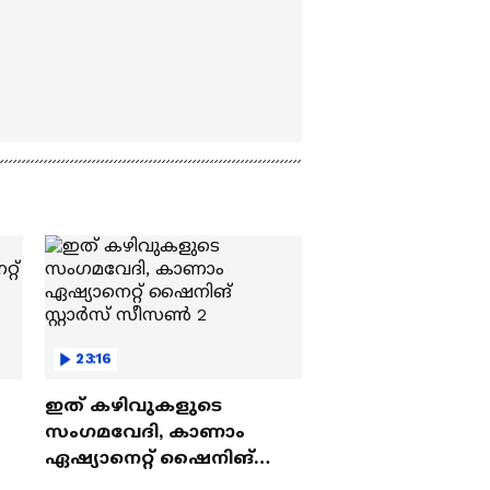
23:16
ഇത് കഴിവുകളുടെ
സംഗമവേദി, കാണാം
ഏഷ്യാനെറ്റ് ഷൈനിങ്
സ്റ്റാർസ് സീസൺ 2