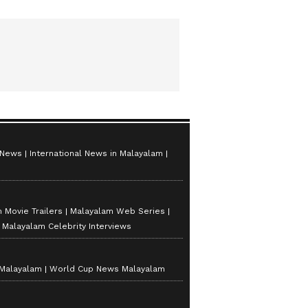
 News
International News in Malayalam
 Movie Trailers
Malayalam Web Series
Malayalam Celebrity Interviews
 Malayalam
World Cup News Malayalam