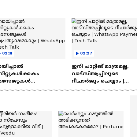
02:31
02:27
ായിച്ചാൽ
ഇനി ചാറ്റിങ് മാത്രമല്ല,
നിറ്റുകൾക്കകം
വാട്‌സ്‌ആപ്പിലൂടെ
െസേജുകള്‍
റീചാർജും ചെയ്യാം |
്രത്യക്ഷമാകും |
WhatsApp Payments | Te
atsApp | Tech Talk
Talk