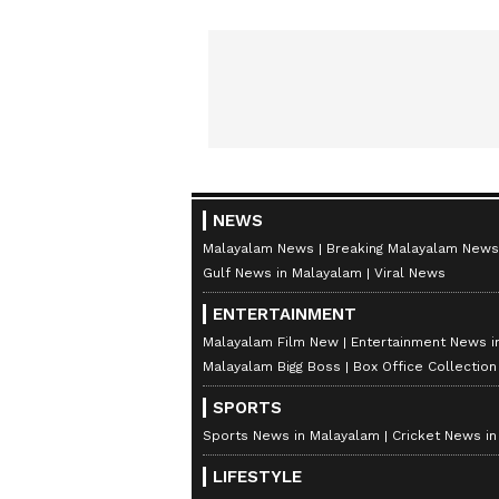
NEWS
Malayalam News
Breaking Malayalam News
Gulf News in Malayalam
Viral News
ENTERTAINMENT
Malayalam Film New
Entertainment News i
Malayalam Bigg Boss
Box Office Collectio
SPORTS
Sports News in Malayalam
Cricket News i
LIFESTYLE