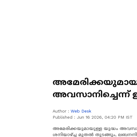
അമേരിക്കയുമായുള
അവസാനിച്ചെന്ന് 
ഇസ്രായേൽ സൈന്യ
Author :
Web Desk
Published :
Jun 16 2026, 04:20 PM IST
അമേരിക്കയുമായുള്ള യുദ്ധം അവസാന
ശനിയാഴ്ച്ച മുതൽ തുടങ്ങും, ലബനനി