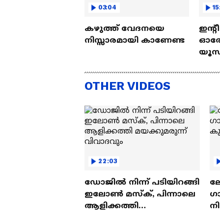
03:04
15
കഴുത്ത് വേദനയെ
ഇന്റ
നിസ്സാരമായി കാണേണ്ട
ഓരോ
യൂസ്
Nall
OTHER VIDEOS
22:03
ഡോജിൽ നിന്ന് പടിയിറങ്ങി
ല
ഇലോൺ മസ്ക്, പിന്നാലെ
ഗ
ആളിക്കത്തി
ന
മയക്കുമരുന്ന് വിവാദവും
ക