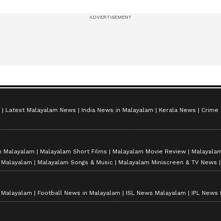
സീസൺ 2
Latest Malayalam News
India News in Malayalam
Kerala News
Crime
n Malayalam
Malayalam Short Films
Malayalam Movie Review
Malayalam
n Malayalam
Malayalam Songs & Music
Malayalam Miniscreen & TV News
n Malayalam
Football News in Malayalam
ISL News Malayalam
IPL News