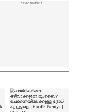
സംഭരണശേഷിയുടെ
പകുതിയോളം നിറഞ്ഞു
| Malankara Dam