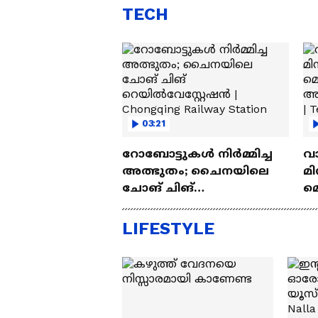
TECH
03:21
റോബോട്ടുകൾ നിർമ്മിച്ച
വ
അത്ഭുതം; ചൈനയിലെ
മി
ചോങ് ചിങ്
മ
റെയിൽവേസ്റ്റേഷൻ |
അപ
Chongqing Railway Station
Wh
LIFESTYLE