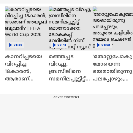
01:38
03:41
01:52
കാനറിപ്പടയെ
മഞ്ഞപ്പട
'തോറ്റുപോകു
വിറപ്പിച്ച
വിറച്ചു,
മോയെന്ന
18കാരൻ,
ബ്രസീലിനെ
ഭയമായിരുന്നു
ആരാണ്
സമനിലപ്പൂട്ടിട്ട്
പലപ്പോഴും,
അയൂബ്
മൊറോക്കോ;
അടുത്ത
ബുവാദി? | FIFA
ലോകകപ്പ്
കളിയിൽ
World Cup 2026
വേദിയിൽ നിന്ന്
നമ്മടെ
ഏഷ്യാനെറ്റ്
ചെക്കൻ
ന്യൂസ്
ഇറങ്ങും'