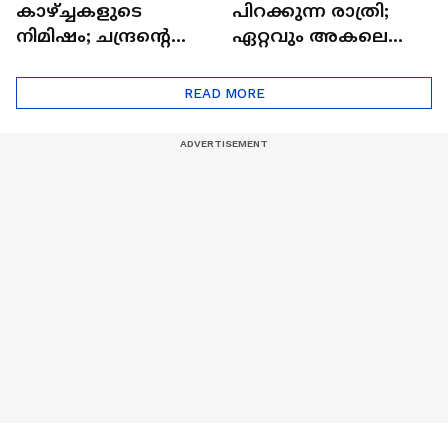
കാഴ്ച്ചകളുടെ
പിറക്കുന്ന രാത്രി;
നിമിഷം; ചന്ദ്രന്റെ
ഏറ്റവും അകലെ
മറുപുറത്തേക്കുള്ള
ആര്‍ട്ടിമെസ് 2 സംഘം
ഒറിയോണിന്റെ യാത്ര
READ MORE
ആരംഭിച്ചു