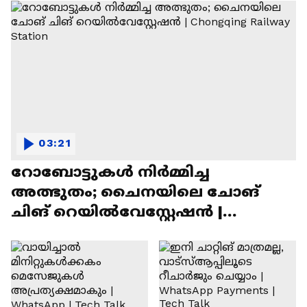
03:21
റോബോട്ടുകൾ നിർമ്മിച്ച
അത്ഭുതം; ചൈനയിലെ ചോങ്
ചിങ് റെയിൽവേസ്റ്റേഷൻ |
Chongqing Railway Station