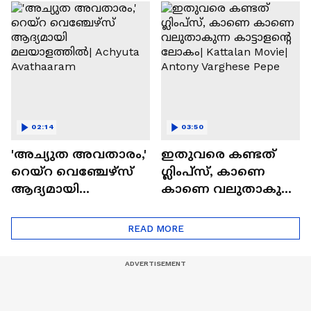
Movie
റിപ്പോർട്ട് പുറത്ത് |
Blast
02:14
03:50
'അച്യുത അവതാരം,'
ഇതുവരെ കണ്ടത്
റെയ്റ വെഞ്ചേഴ്‌സ്
ഗ്ലിംപ്സ്, കാണെ
ആദ്യമായി
കാണെ വലുതാകുന്ന
മലയാളത്തിൽ|
കാട്ടാളൻ്റെ ലോകം|
Achyuta Avathaaram
Kattalan Movie|
READ MORE
Antony Varghese Pepe