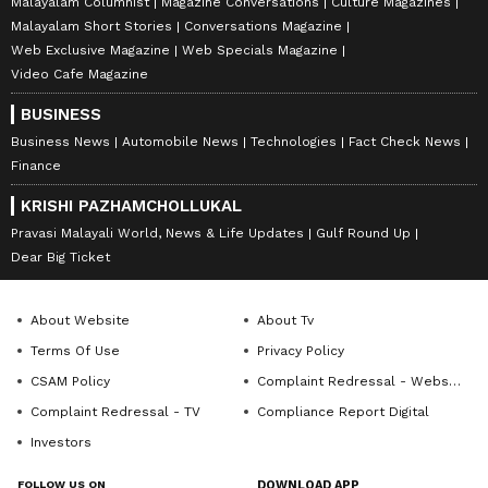
Malayalam Columnist
Magazine Conversations
Culture Magazines
Malayalam Short Stories
Conversations Magazine
Web Exclusive Magazine
Web Specials Magazine
Video Cafe Magazine
BUSINESS
Business News
Automobile News
Technologies
Fact Check News
Finance
KRISHI PAZHAMCHOLLUKAL
Pravasi Malayali World, News & Life Updates
Gulf Round Up
Dear Big Ticket
About Website
About Tv
Terms Of Use
Privacy Policy
CSAM Policy
Complaint Redressal - Website
Complaint Redressal - TV
Compliance Report Digital
Investors
FOLLOW US ON
DOWNLOAD APP