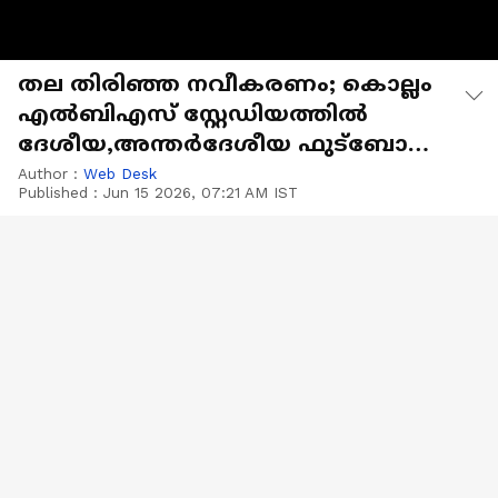
തല തിരിഞ്ഞ നവീകരണം; കൊല്ലം
എൽബിഎസ് സ്റ്റേഡിയത്തിൽ ​
ദേശീയ,അന്തർ​ദേശീയ ഫുട്ബോൾ
മത്സരങ്ങൾ നടത്താനാകില്ല
Author :
Web Desk
Published :
Jun 15 2026, 07:21 AM IST