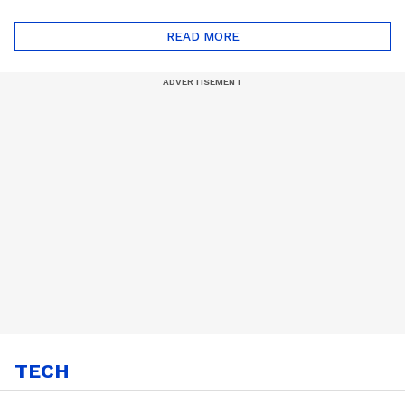
ദോഷങ്ങളും ഉണ്ട് |
ഖത്തറിലേയ്ക്ക്| Shell
Automatic Car
Eco Marathon 2025
READ MORE
TECH