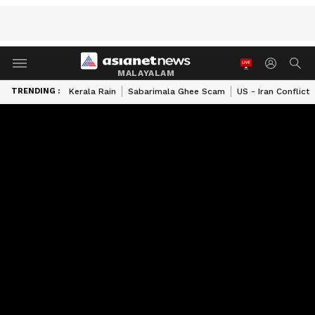
MALAYALAM
TRENDING :
Kerala Rain
Sabarimala Ghee Scam
US - Iran Conflict