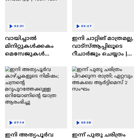
02:31
02:27
വായിച്ചാൽ
ഇനി ചാറ്റിങ് മാത്രമല്ല,
മിനിറ്റുകൾക്കകം
വാട്‌സ്‌ആപ്പിലൂടെ
മെസേജുകള്‍
റീചാർജും ചെയ്യാം |
അപ്രത്യക്ഷമാകും |
WhatsApp Payments |
WhatsApp | Tech Talk
Tech Talk
07:14
05:38
ഇനി അത്യപൂര്‍വ
ഇന്ന് പുതു ചരിത്രം