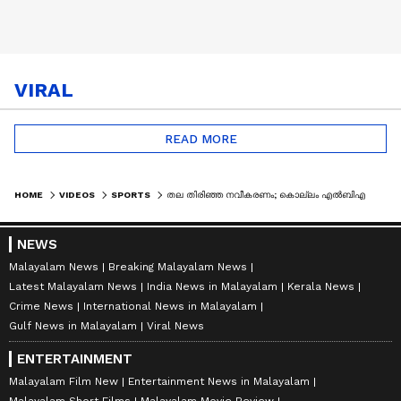
VIRAL
READ MORE
HOME
VIDEOS
SPORTS
തല തിരിഞ്ഞ നവീകരണം; കൊല്ലം എൽബിഎസ് സ്റ്റേഡിയത്തിൽ ​ദേശീയ,അന്തർ​ദേശീയ ഫുട്ബോൾ മത്സരങ്ങൾ നടത്താനാകില്ല
NEWS
Malayalam News
Breaking Malayalam News
Latest Malayalam News
India News in Malayalam
Kerala News
Crime News
International News in Malayalam
Gulf News in Malayalam
Viral News
ENTERTAINMENT
Malayalam Film New
Entertainment News in Malayalam
Malayalam Short Films
Malayalam Movie Review