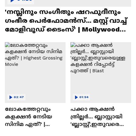
'നസ്ലിനും സംഗീതും ഷറഫുദീനും
ഗംഭീര പെർഫോമൻസ്... മസ്റ്റ് വാച്ച്
മോളിവുഡ് ടൈംസ്' | Mollywood
Times
02:47
01:54
ലോകത്തേറ്റവും
പക്കാ ആക്ഷൻ
കളക്ഷൻ നേടിയ
ത്രില്ലർ... ബ്ലാസ്റ്റായി
സിനിമ ഏത്? |
'ബ്ലാസ്റ്റ്',ഇതുവരെയു
Highest Grossing
ള്ള കളക്ഷൻ