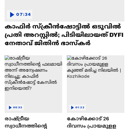
07:34
കാഫിർ സ്ക്രീൻഷോട്ടിൽ ഒടുവിൽ
പ്രതി അറസ്റ്റിൽ; പിടിയിലായത് DYFI
നേതാവ് ജിതിൻ ഭാസ്കർ
05:32
01:22
രാഷ്ട്രീയ
കോഴിക്കോട് 26
സ്വാധീനത്തിന്‍റെ
ദിവസം പ്രായമുളള