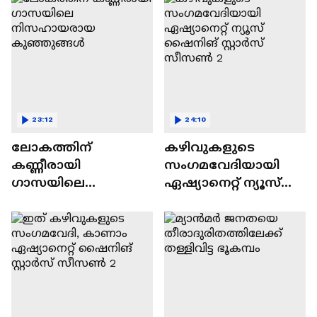
23:12
24:10
ലോകത്തിന്
കഴിവുകളുടെ
കണ്ണീരായി
സംഗമവേദിയായി
ഗാസയിലെ
ഏഷ്യാനെറ്റ് ന്യൂസ്
നിസഹായരായ
ഷൈനിങ് സ്റ്റാർസ്
കുഞ്ഞുങ്ങൾ
സീസൺ 2