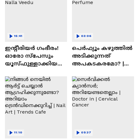
15:41
03:06
ഇന്റീരിയർ ഗംഭീരം!
പെർഫ്യൂം കഴുത്തിൽ
ഓരോ സ്‌പേസും
അടിക്കുന്നത്
യൂസ്ഫുള്ളാക്കിയ
അപകടകരമോ? |
വീട് | Nalla Veedu
Perfume
11:10
09:37