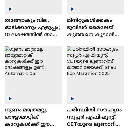
താങ്ങാകും വില,
മിനിറ്റുകൾക്കകം
ഓടിക്കാനും എളുപ്പം;
ടൂവീലർ മൈലേജ്
10 ലക്ഷത്തിൽ താഴെ
കുത്തനെ കൂടാൻ
വിലയുള്ള
ചില സൂത്രങ്ങൾ
ഓട്ടോമാറ്റിക്ക്
എസ്‍യുവികൾ
ഗുണം മാത്രമല്ല,
പരിസ്ഥിതി സൗഹൃദം
ഓട്ടോമാറ്റിക്
സൂപ്പർ എഫിഷ്യന്റ്,
കാറുകൾക്ക് ഈ
CETയുടെ ലുണാറിസ്