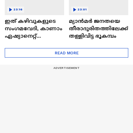
23:16
23:01
ഇത് കഴിവുകളുടെ
മ്യാൻമർ ജനതയെ
സംഗമവേദി, കാണാം
തീരാദുരിതത്തിലേക്ക്
ഏഷ്യാനെറ്റ്
തള്ളിവിട്ട ഭൂകമ്പം
ഷൈനിങ് സ്റ്റാർസ്
സീസൺ 2
READ MORE