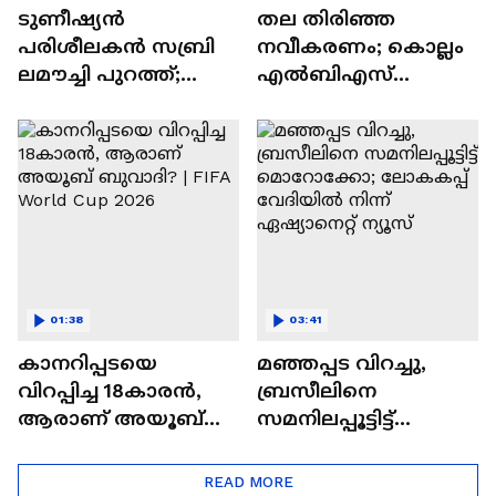
ടുണീഷ്യൻ
തല തിരിഞ്ഞ
പരിശീലകൻ സബ്രി
നവീകരണം; കൊല്ലം
ലമൗച്ചി പുറത്ത്;
എൽബിഎസ്
ലോകകപ്പിനിടെ
സ്റ്റേഡിയത്തിൽ ​
സ്ഥാനം
ദേശീയ,അന്തർ​
നഷ്ടമാകുന്ന
ദേശീയ ഫുട്ബോൾ
നാലാമത്തെ
മത്സരങ്ങൾ
പരിശീലകൻ
നടത്താനാകില്ല
01:38
03:41
കാനറിപ്പടയെ
മഞ്ഞപ്പട വിറച്ചു,
വിറപ്പിച്ച 18കാരൻ,
ബ്രസീലിനെ
ആരാണ് അയൂബ്
സമനിലപ്പൂട്ടിട്ട്
ബുവാദി? | FIFA World
മൊറോക്കോ;
Cup 2026
ലോകകപ്പ് വേദിയിൽ
READ MORE