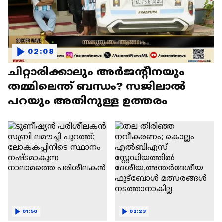
02:08
ചിറ്റാരിക്കാലും അർജൻ്റീനയും
തമ്മിലെന്ത് ബന്ധം? സജിലാൽ
പറയും അതിനുള്ള ഉത്തരം
01:50
02:23