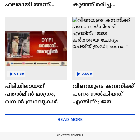
ഫലമായി അന്ന്
കുഞ്ഞ് മരിച്ച
അന്വേഷണം നിലച്ചു;
നിലയിൽ | Kozhikode
കാഫിര്‍
സ്ക്രീന്‍ഷോട്ട്
കേസില്‍ ഇനിയെന്ത്?
03:39
03:09
പിടിയിലായത്
വീണയുടെ കമ്പനിക്ക്
പരല്‍മീന്‍ മാത്രം,
പണം നൽകിയത്
വമ്പന്‍ സ്രാവുകള്‍
എന്തിന്?; ജയ
ഇനിയും ബാക്കി;
കർത്തയെ ചോദ്യം
ഡിസിസി പ്രസിഡന്റ്
ചെയ്ത് ഇ.ഡി| Veena
READ MORE
പ്രവീണ്‍ കുമാര്‍
T