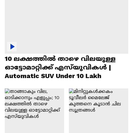
10 ലക്ഷത്തിൽ താഴെ വിലയുള്ള
ഓട്ടോമാറ്റിക്ക് എസ്‍യുവികൾ |
Automatic SUV Under 10 Lakh