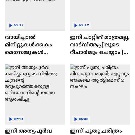
02:31
02:27
വായിച്ചാൽ
ഇനി ചാറ്റിങ് മാത്രമല്ല,
മിനിറ്റുകൾക്കകം
വാട്‌സ്‌ആപ്പിലൂടെ
മെസേജുകള്‍
റീചാർജും ചെയ്യാം |
അപ്രത്യക്ഷമാകും |
WhatsApp Payments |
WhatsApp | Tech Talk
Tech Talk
07:14
05:38
ഇനി അത്യപൂര്‍വ
ഇന്ന് പുതു ചരിത്രം