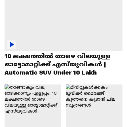
10 ലക്ഷത്തിൽ താഴെ വിലയുള്ള
ഓട്ടോമാറ്റിക്ക് എസ്‍യുവികൾ |
Automatic SUV Under 10 Lakh