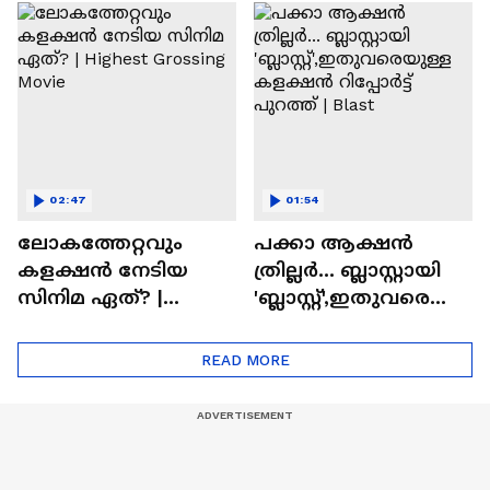
സിനിമയിലെ
ടൈംസ്' | Mollywood
'അമ്മമ്മ' ഡോളി
Times
ജൂൺ | Balan
02:47
01:54
ലോകത്തേറ്റവും
പക്കാ ആക്ഷൻ
കളക്ഷൻ നേടിയ
ത്രില്ലർ... ബ്ലാസ്റ്റായി
സിനിമ ഏത്? |
'ബ്ലാസ്റ്റ്',ഇതുവരെയു
Highest Grossing
ള്ള കളക്ഷൻ
Movie
റിപ്പോർട്ട് പുറത്ത് |
READ MORE
Blast