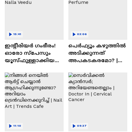
15:41
03:06
ഇന്റീരിയർ ഗംഭീരം!
പെർഫ്യൂം കഴുത്തിൽ
ഓരോ സ്‌പേസും
അടിക്കുന്നത്
യൂസ്ഫുള്ളാക്കിയ
അപകടകരമോ? |
വീട് | Nalla Veedu
Perfume
11:10
09:37