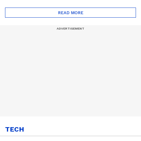
ദോഷങ്ങളും ഉണ്ട് |
ഖത്തറിലേയ്ക്ക്| Shell
Automatic Car
Eco Marathon 2025
READ MORE
TECH