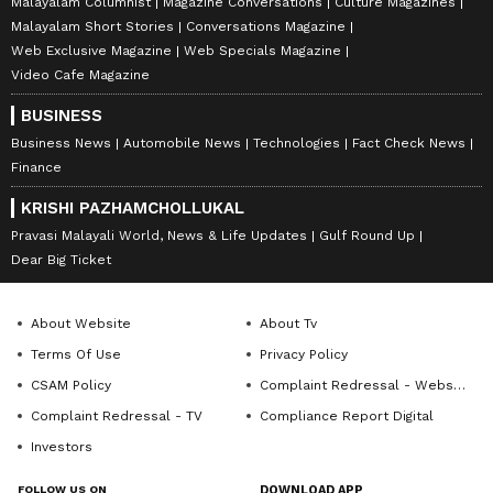
Malayalam Columnist
Magazine Conversations
Culture Magazines
Malayalam Short Stories
Conversations Magazine
Web Exclusive Magazine
Web Specials Magazine
Video Cafe Magazine
BUSINESS
Business News
Automobile News
Technologies
Fact Check News
Finance
KRISHI PAZHAMCHOLLUKAL
Pravasi Malayali World, News & Life Updates
Gulf Round Up
Dear Big Ticket
About Website
About Tv
Terms Of Use
Privacy Policy
CSAM Policy
Complaint Redressal - Website
Complaint Redressal - TV
Compliance Report Digital
Investors
FOLLOW US ON
DOWNLOAD APP