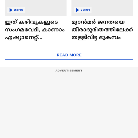
23:16
23:01
ഇത് കഴിവുകളുടെ
മ്യാൻമർ ജനതയെ
സംഗമവേദി, കാണാം
തീരാദുരിതത്തിലേക്ക്
ഏഷ്യാനെറ്റ്
തള്ളിവിട്ട ഭൂകമ്പം
ഷൈനിങ് സ്റ്റാർസ്
സീസൺ 2
READ MORE