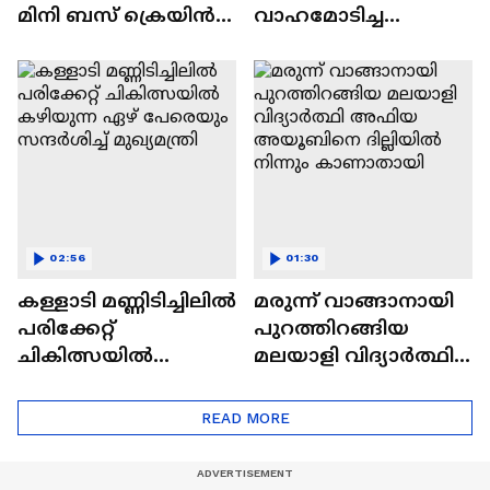
മിനി ബസ് ക്രെയിൻ
വാഹമോടിച്ച
ഉപയോ​ഗിച്ച്
ഡാൻസാഫ്
ഉയർത്താൻ ശ്രമം
ഉദ്യോഗസ്ഥ‍ർക്ക്
തുടങ്ങി
സസ്പെൻഷൻ
02:56
01:30
കള്ളാടി മണ്ണിടിച്ചിലിൽ
മരുന്ന് വാങ്ങാനായി
പരിക്കേറ്റ്
പുറത്തിറങ്ങിയ
ചികിത്സയിൽ
മലയാളി വിദ്യാർത്ഥി
കഴിയുന്ന ഏഴ്
അഫിയ അയൂബിനെ
പേരെയും സന്ദർശിച്ച്
ദില്ലിയിൽ നിന്നും
READ MORE
മുഖ്യമന്ത്രി
കാണാതായി