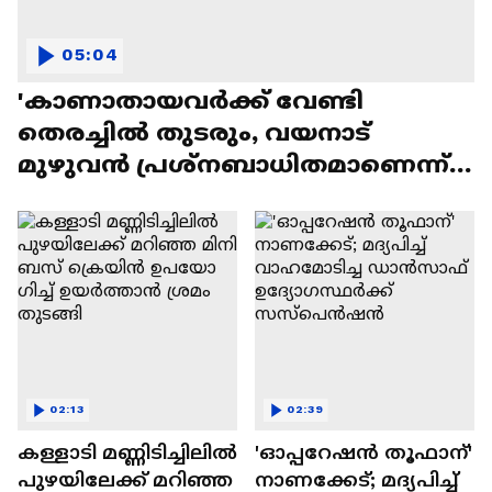
05:04
'കാണാതായവർക്ക് വേണ്ടി
തെരച്ചിൽ തുടരും, വയനാട്
മുഴുവൻ പ്രശ്നബാധിതമാണെന്ന്
ചിത്രീകരിക്കരുത്'
02:13
02:39
കള്ളാടി മണ്ണിടിച്ചിലിൽ
'ഓപ്പറേഷൻ തൂഫാന്'
പുഴയിലേക്ക് മറിഞ്ഞ
നാണക്കേട്; മദ്യപിച്ച്