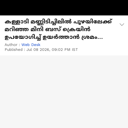
കള്ളാടി മണ്ണിടിച്ചിലിൽ പുഴയിലേക്ക്
മറിഞ്ഞ മിനി ബസ് ക്രെയിൻ
ഉപയോ​ഗിച്ച് ഉയർത്താൻ ശ്രമം
തുടങ്ങി
Author :
Web Desk
Published :
Jul 08 2026, 09:02 PM IST