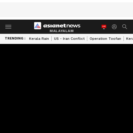
MALAYALAM
TRENDING :
Kerala Rain
US - Iran Conflict
Operation Toofan
Ker