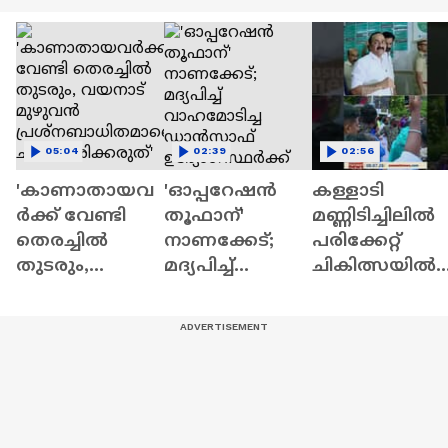
05:04
02:39
02:56
'കാണാതായവ
'ഓപ്പറേഷൻ
കള്ളാടി
ർക്ക് വേണ്ടി
തൂഫാന്'
മണ്ണിടിച്ചിലിൽ
തെരച്ചിൽ
നാണക്കേട്;
പരിക്കേറ്റ്
തുടരും,
മദ്യപിച്ച്
ചികിത്സയിൽ
വയനാട്
വാഹമോടിച്ച
കഴിയുന്ന ഏഴ്
മുഴുവൻ
ഡാൻസാഫ്
പേരെയും
പ്രശ്നബാധിത
ഉദ്യോഗസ്ഥ‍ർക്ക്
സന്ദർശിച്ച്
മാണെന്ന്
സസ്പെൻഷൻ
മുഖ്യമന്ത്രി
ചിത്രീകരിക്കരു
ത്'