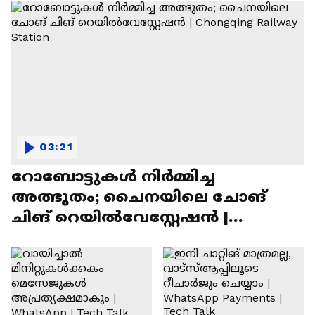
03:21
റോബോട്ടുകൾ നിർമ്മിച്ച
അത്ഭുതം; ചൈനയിലെ ചോങ്
ചിങ് റെയിൽവേസ്റ്റേഷൻ |
Chongqing Railway Station