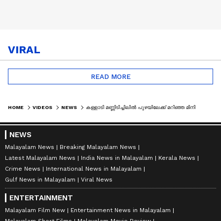
VIRAL
READ MORE
HOME
VIDEOS
NEWS
കള്ളാടി മണ്ണിടിച്ചിലിൽ പുഴയിലേക്ക് മറിഞ്ഞ മിനി ബസ് ക്രെയിൻ ഉപയോ​ഗിച്ച് ഉയർത്താൻ ശ്രമം തുടങ്ങി
NEWS
Malayalam News
Breaking Malayalam News
Latest Malayalam News
India News in Malayalam
Kerala News
Crime News
International News in Malayalam
Gulf News in Malayalam
Viral News
ENTERTAINMENT
Malayalam Film New
Entertainment News in Malayalam
Malayalam Short Films
Malayalam Movie Review