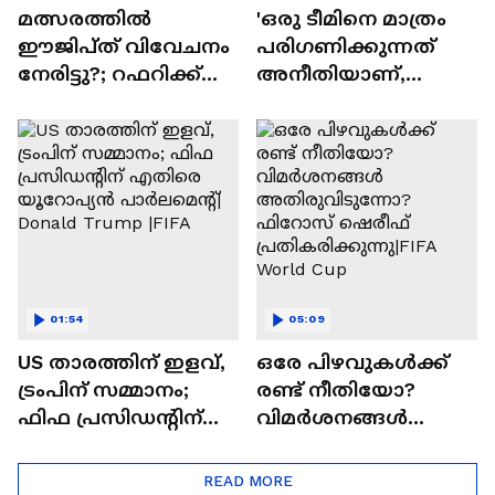
മത്സരത്തിൽ
'ഒരു ടീമിനെ മാത്രം
ഈജിപ്ത് വിവേചനം
പരിഗണിക്കുന്നത്
നേരിട്ടു?; റഫറിക്ക്
അനീതിയാണ്,
എതിരെ പരാതി
റഫറിയുടെ
തീരുമാനം
കാഴ്ചക്കാരുടെ
താൽപര്യം
കുറയ്ക്കും'
01:54
05:09
US താരത്തിന് ഇളവ്,
ഒരേ പിഴവുകൾക്ക്
ട്രംപിന് സമ്മാനം;
രണ്ട് നീതിയോ?
ഫിഫ പ്രസിഡന്റിന്
വിമർശനങ്ങൾ
എതിരെ യൂറോപ്യൻ
അതിരുവിടുന്നോ?
പാർലമെന്റ്| Donald
ഫിറോസ് ഷെരീഫ്
READ MORE