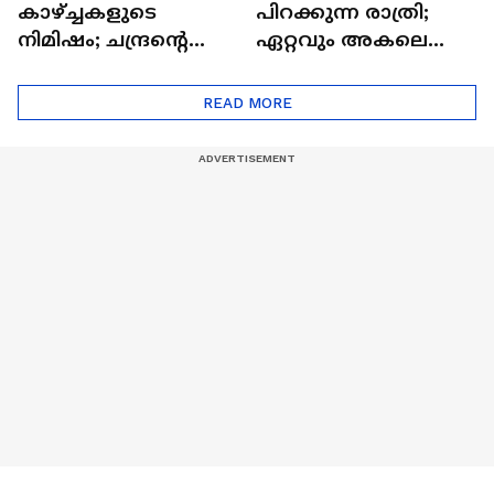
കാഴ്ച്ചകളുടെ
പിറക്കുന്ന രാത്രി;
നിമിഷം; ചന്ദ്രന്റെ
ഏറ്റവും അകലെ
മറുപുറത്തേക്കുള്ള
ആര്‍ട്ടിമെസ് 2 സംഘം
ഒറിയോണിന്റെ യാത്ര
READ MORE
ആരംഭിച്ചു