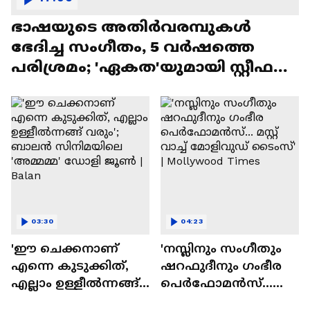
ഭാഷയുടെ അതിർവരമ്പുകൾ
ഭേദിച്ച സംഗീതം, 5 വർഷത്തെ
പരിശ്രമം; 'ഏകത'യുമായി സ്റ്റീഫൻ
ദേവസി| Stephen Devassy
03:30
04:23
'ഈ ചെക്കനാണ്
'നസ്ലിനും സംഗീതും
എന്നെ കുടുക്കിത്,
ഷറഫുദീനും ഗംഭീര
എല്ലാം ഉള്ളീൽന്നങ്ങ്
പെർഫോമൻസ്...
വരും'; ബാലൻ
മസ്റ്റ് വാച്ച് മോളിവുഡ്