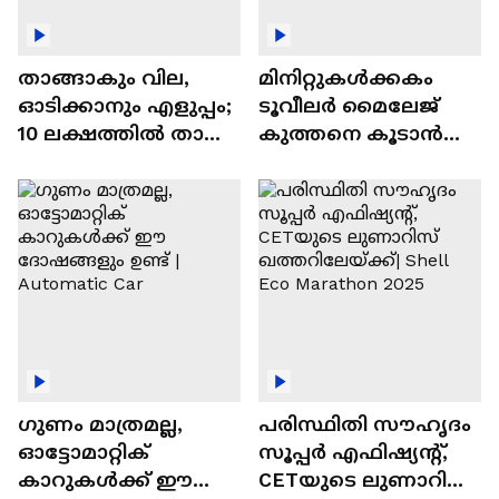
താങ്ങാകും വില,
മിനിറ്റുകൾക്കകം
ഓടിക്കാനും എളുപ്പം;
ടൂവീലർ മൈലേജ്
10 ലക്ഷത്തിൽ താഴെ
കുത്തനെ കൂടാൻ
വിലയുള്ള
ചില സൂത്രങ്ങൾ
ഓട്ടോമാറ്റിക്ക്
എസ്‍യുവികൾ
ഗുണം മാത്രമല്ല,
പരിസ്ഥിതി സൗഹൃദം
ഓട്ടോമാറ്റിക്
സൂപ്പർ എഫിഷ്യന്റ്,
കാറുകൾക്ക് ഈ
CETയുടെ ലുണാറിസ്