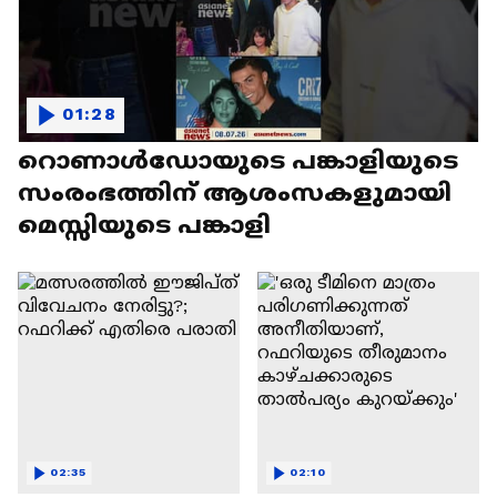
01:28
റൊണാൾഡോയുടെ പങ്കാളിയുടെ
സംരംഭത്തിന് ആശംസകളുമായി
മെസ്സിയുടെ പങ്കാളി
02:35
02:10