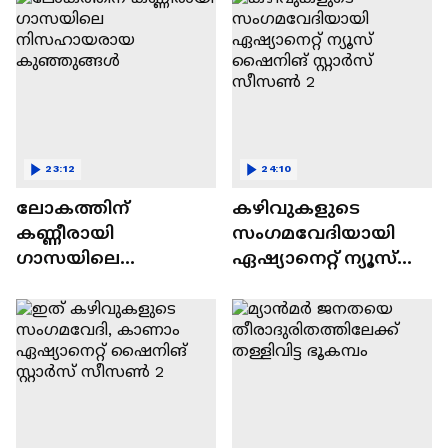
23:12
24:10
ലോകത്തിന്
കഴിവുകളുടെ
കണ്ണീരായി
സംഗമവേദിയായി
ഗാസയിലെ
ഏഷ്യാനെറ്റ് ന്യൂസ്
നിസഹായരായ
ഷൈനിങ് സ്റ്റാർസ്
കുഞ്ഞുങ്ങൾ
സീസൺ 2