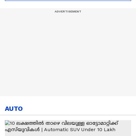
ഈജിപ്ത്
ൽ ആവേശത്തോടെ
ആരാധകർ
AUTO