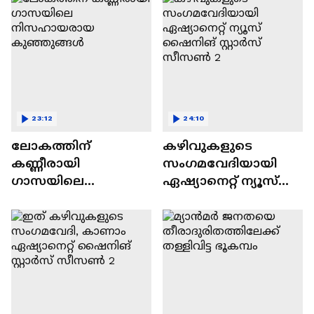
23:12
24:10
ലോകത്തിന്
കഴിവുകളുടെ
കണ്ണീരായി
സംഗമവേദിയായി
ഗാസയിലെ
ഏഷ്യാനെറ്റ് ന്യൂസ്
നിസഹായരായ
ഷൈനിങ് സ്റ്റാർസ്
കുഞ്ഞുങ്ങൾ
സീസൺ 2