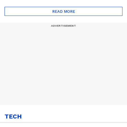
ദോഷങ്ങളും ഉണ്ട് |
ഖത്തറിലേയ്ക്ക്| Shell
Automatic Car
Eco Marathon 2025
READ MORE
TECH