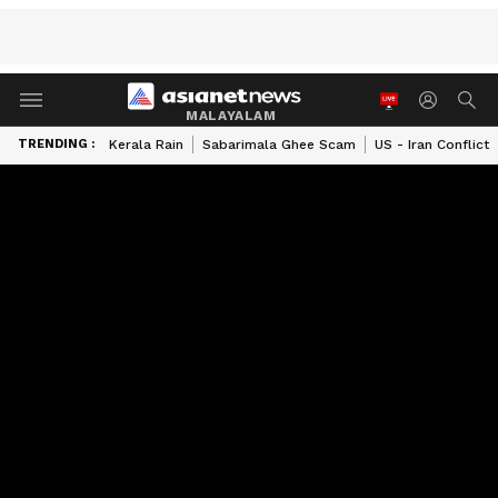
MALAYALAM
TRENDING :
Kerala Rain
Sabarimala Ghee Scam
US - Iran Conflict