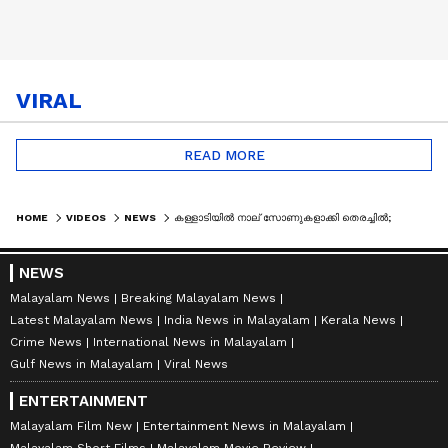
VIRAL
READ MORE
HOME
VIDEOS
NEWS
കള്ളാടിയിൽ നാല് സോണുകളാക്കി തെരച്ചിൽ; കോടയും കനത്ത മഴയും രക്ഷാപ്രവര്‍ത്തനത്തിന് പ്രതിസന്ധിയാകുന്നു
NEWS
Malayalam News
Breaking Malayalam News
Latest Malayalam News
India News in Malayalam
Kerala News
Crime News
International News in Malayalam
Gulf News in Malayalam
Viral News
ENTERTAINMENT
Malayalam Film New
Entertainment News in Malayalam
Malayalam Short Films
Malayalam Movie Review