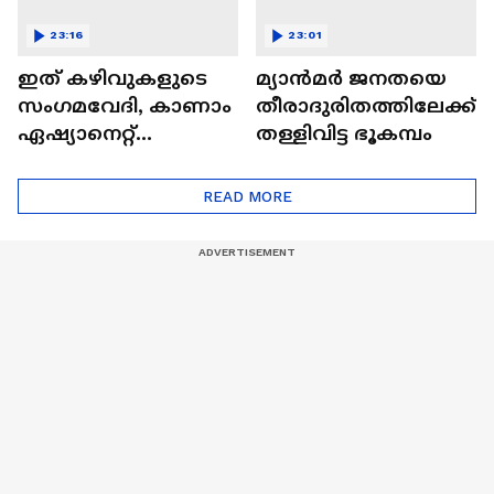
23:16
23:01
ഇത് കഴിവുകളുടെ
മ്യാൻമർ ജനതയെ
സംഗമവേദി, കാണാം
തീരാദുരിതത്തിലേക്ക്
ഏഷ്യാനെറ്റ്
തള്ളിവിട്ട ഭൂകമ്പം
ഷൈനിങ് സ്റ്റാർസ്
സീസൺ 2
READ MORE