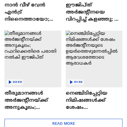
നാന്‍ വീഴ് വേന്‍
ഈജിപ്ത്
എന്‍ട്ര്
അർജന്റീനയെ
നിനെെത്തായോ;
വിറപ്പിച്ച് കളഞ്ഞു; ​
ഉയർത്തെഴുന്നേറ്റ്
ഗോളടി ആഘോഷം
കണ്ണീരണിഞ്ഞ്
അങ്ങ് ദുബായിലും
മിശിഹ
03:59
01:53
തീരുമാനങ്ങൾ
നെഞ്ചിടിപ്പേറ്റിയ
അർജന്റീനയ്ക്ക്
നിമിഷങ്ങൾക്ക്
അനുകൂലം;
ശേഷം
റഫറിക്കെതിരെ
അർജന്റീനയുടെ
പരാതി നൽകി
ഉയർത്തെഴുന്നേൽപ്പി
READ MORE