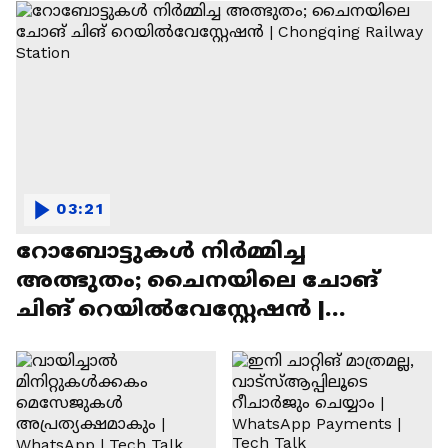
03:21
റോബോട്ടുകൾ നിർമ്മിച്ച
അത്ഭുതം; ചൈനയിലെ ചോങ്
ചിങ് റെയിൽവേസ്റ്റേഷൻ |
Chongqing Railway Station