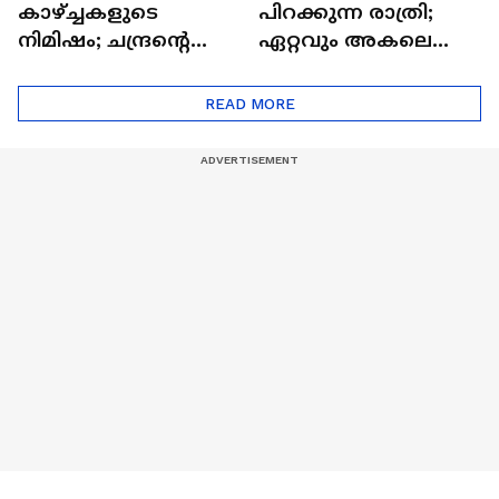
കാഴ്ച്ചകളുടെ
പിറക്കുന്ന രാത്രി;
നിമിഷം; ചന്ദ്രന്റെ
ഏറ്റവും അകലെ
മറുപുറത്തേക്കുള്ള
ആര്‍ട്ടിമെസ് 2 സംഘം
ഒറിയോണിന്റെ യാത്ര
READ MORE
ആരംഭിച്ചു