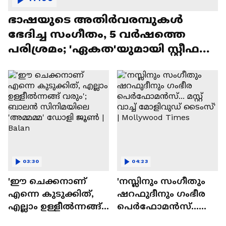
ഭാഷയുടെ അതിർവരമ്പുകൾ
ഭേദിച്ച സംഗീതം, 5 വർഷത്തെ
പരിശ്രമം; 'ഏകത'യുമായി സ്റ്റീഫൻ
ദേവസി| Stephen Devassy
03:30
04:23
'ഈ ചെക്കനാണ്
'നസ്ലിനും സംഗീതും
എന്നെ കുടുക്കിത്,
ഷറഫുദീനും ഗംഭീര
എല്ലാം ഉള്ളീൽന്നങ്ങ്
പെർഫോമൻസ്...
വരും'; ബാലൻ
മസ്റ്റ് വാച്ച് മോളിവുഡ്