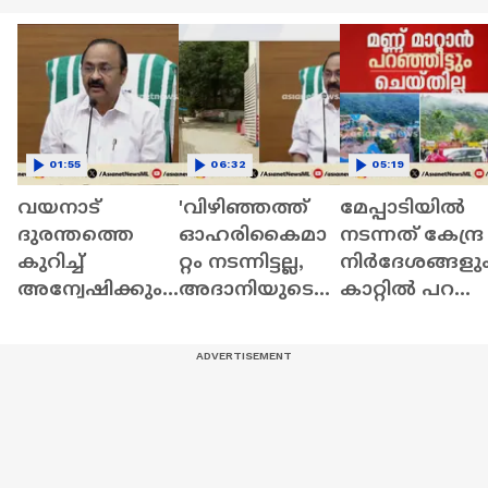
01:55
06:32
05:19
വയനാട്
'വിഴിഞ്ഞത്ത്
മേപ്പാടിയിൽ
ദുരന്തത്തെ
ഓഹരികൈമാ
നടന്നത് കേന്ദ്ര
കുറിച്ച്
റ്റം നടന്നിട്ടല്ല,
നിർദേശങ്ങളു
അന്വേഷിക്കും;
അദാനിയുടെ
കാറ്റിൽ പറത്ത
സാങ്കേതിക
അപേക്ഷ
ആരംഭിച്ച
നിയമ
എംപവേഡ്
നിർമാണം;
പരിശോധന
കമ്മിറ്റി
പിന്നാലെ
നടത്തും;
പരിശോധിക്കും'
ദുരന്തം |
വി.ഡി.സതീശൻ
Wayanad
| VD Satheesan