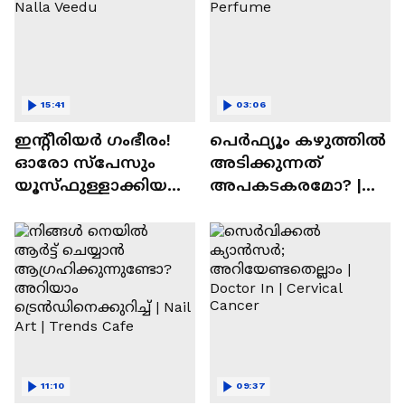
15:41
03:06
ഇന്റീരിയർ ഗംഭീരം!
പെർഫ്യൂം കഴുത്തിൽ
ഓരോ സ്‌പേസും
അടിക്കുന്നത്
യൂസ്ഫുള്ളാക്കിയ
അപകടകരമോ? |
വീട് | Nalla Veedu
Perfume
11:10
09:37