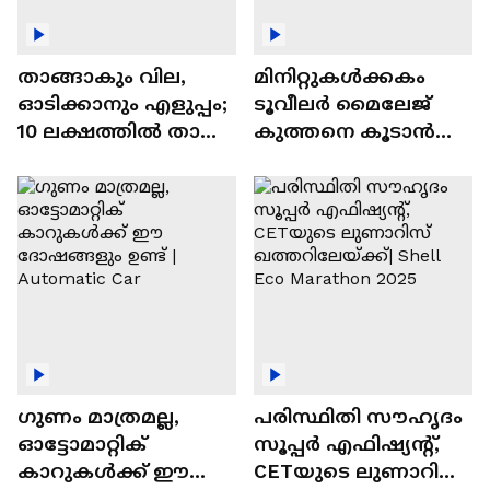
താങ്ങാകും വില,
മിനിറ്റുകൾക്കകം
ഓടിക്കാനും എളുപ്പം;
ടൂവീലർ മൈലേജ്
10 ലക്ഷത്തിൽ താഴെ
കുത്തനെ കൂടാൻ
വിലയുള്ള
ചില സൂത്രങ്ങൾ
ഓട്ടോമാറ്റിക്ക്
എസ്‍യുവികൾ
ഗുണം മാത്രമല്ല,
പരിസ്ഥിതി സൗഹൃദം
ഓട്ടോമാറ്റിക്
സൂപ്പർ എഫിഷ്യന്റ്,
കാറുകൾക്ക് ഈ
CETയുടെ ലുണാറിസ്