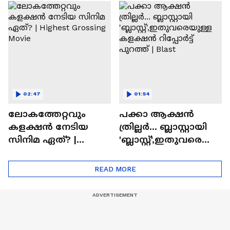
സിനിമയിലെ
ടൈംസ്' | Mollywood
'അമ്മമ്മ' ഡോളി
Times
ജൂൺ | Balan
02:47
01:54
ലോകത്തേറ്റവും
പക്കാ ആക്ഷൻ
കളക്ഷൻ നേടിയ
ത്രില്ലർ... ബ്ലാസ്റ്റായി
സിനിമ ഏത്? |
'ബ്ലാസ്റ്റ്',ഇതുവരെയു
Highest Grossing
ള്ള കളക്ഷൻ
Movie
റിപ്പോർട്ട് പുറത്ത് |
READ MORE
Blast