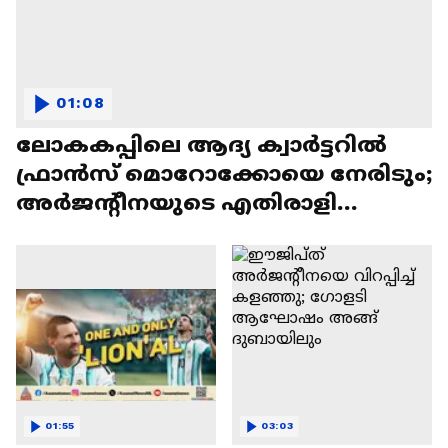
01:08
ലോകകപ്പിലെ ആദ്യ ക്വാർട്ടറിൽ
ഫ്രാൻസ് മൊറോക്കോയെ നേരിടും;
അർജന്റീനയുടെ എതിരാളി
സ്വിറ്റ്സർലൻഡ്
01:55
03:03