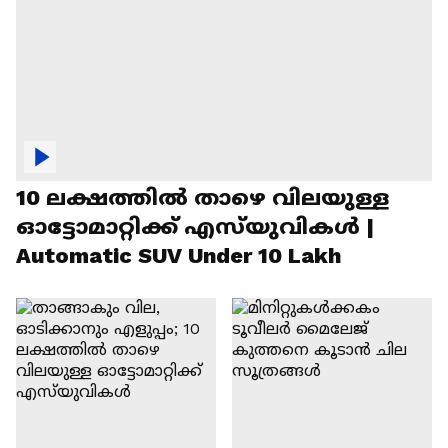
10 ലക്ഷത്തിൽ താഴെ വിലയുള്ള
ഓട്ടോമാറ്റിക്ക് എസ്‍യുവികൾ |
Automatic SUV Under 10 Lakh