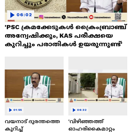
06:02
'PSC ക്രമക്കേടുകൾ ക്രെെംബ്രാഞ്ച്
അന്വേഷിക്കും, KAS പരീക്ഷയെ
കുറിച്ചും പരാതികൾ ഉയരുന്നുണ്ട്'
01:55
06:32
വയനാട് ദുരന്തത്തെ
'വിഴിഞ്ഞത്ത്
കുറിച്ച്
ഓഹരികൈമാറ്റം