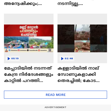
അന്വേഷിക്കും;
നടന്നിട്ടല്ല,
സാങ്കേതിക നിയമ
അദാനിയുടെ
പരിശോധന നടത്തും;
അപേക്ഷ എംപവേഡ്
വി.ഡി.സതീശൻ | VD
കമ്മിറ്റി
Satheesan
പരിശോധിക്കും'
05:19
02:48
മേപ്പാടിയിൽ നടന്നത്
കള്ളാടിയിൽ നാല്
കേന്ദ്ര നിർദേശങ്ങളും
സോണുകളാക്കി
കാറ്റിൽ പറത്തി
തെരച്ചിൽ; കോടയും
ആരംഭിച്ച നിർമാണം;
കനത്ത മഴയും
പിന്നാലെ ദുരന്തം |
രക്ഷാപ്രവര്‍ത്തനത്തി
READ MORE
Wayanad
ന്
പ്രതിസന്ധിയാകുന്നു