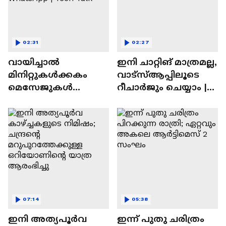
02:31
02:27
വായിച്ചാൽ
ഇനി ചാറ്റിങ് മാത്രമല്ല,
മിനിറ്റുകൾക്കകം
വാട്‌സ്‌ആപ്പിലൂടെ
മെസേജുകള്‍
റീചാർജും ചെയ്യാം |
അപ്രത്യക്ഷമാകും |
WhatsApp Payments |
WhatsApp | Tech Talk
Tech Talk
07:14
05:38
ഇനി അത്യപൂര്‍വ
ഇന്ന് പുതു ചരിത്രം