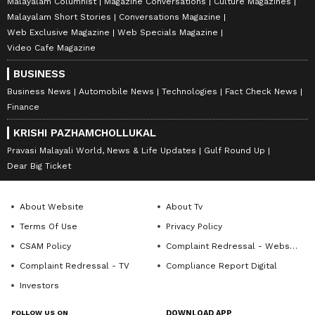
Malayalam Columnist
Magazine Conversations
Culture Magazines
Malayalam Short Stories
Conversations Magazine
Web Exclusive Magazine
Web Specials Magazine
Video Cafe Magazine
BUSINESS
Business News
Automobile News
Technologies
Fact Check News
Finance
KRISHI PAZHAMCHOLLUKAL
Pravasi Malayali World, News & Life Updates
Gulf Round Up
Dear Big Ticket
About Website
About Tv
Terms Of Use
Privacy Policy
CSAM Policy
Complaint Redressal - Website
Complaint Redressal - TV
Compliance Report Digital
Investors
FOLLOW US ON
DOWNLOAD APP