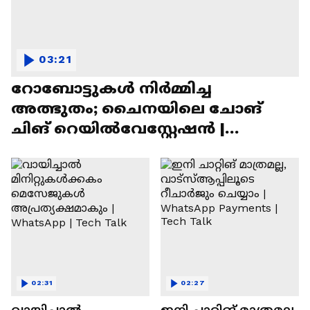
03:21
റോബോട്ടുകൾ നിർമ്മിച്ച
അത്ഭുതം; ചൈനയിലെ ചോങ്
ചിങ് റെയിൽവേസ്റ്റേഷൻ |
Chongqing Railway Station
02:31
02:27
വായിച്ചാൽ
ഇനി ചാറ്റിങ് മാത്രമല്ല,