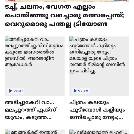
ടച്ച്, ചലനം, വേഗത എല്ലാം
പൊതിഞ്ഞു വച്ചൊരു മത്സരപ്പന്ത്;
വെറുമൊരു പന്തല്ല ട്രിയോണ്ട
03:21
02:36
അടിച്ചുകേറി വാ...
ചിത്രം കലയും
മലപ്പുറത്ത് ഫ്ലക്സ്
ഫുട്ബോൾ കളിയും
യുദ്ധം, കടുത്ത
ഒന്നിച്ചൊരു നേട്ടം;
മത്സരത്തിൽ
മലയാളിയുടെ ചിത്രം
ബ്രസീൽ, അര്‍ജന്‍റീന
ഖത്തർ ടീമിന്റെ