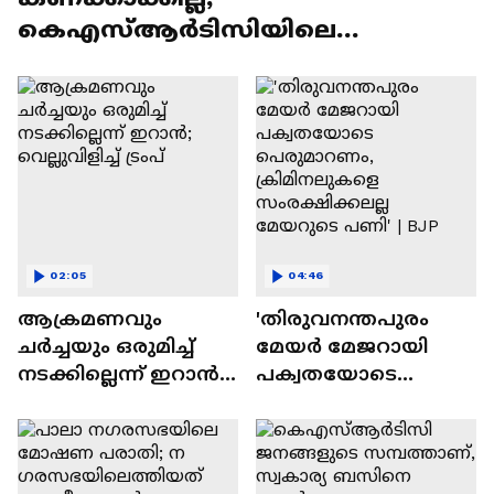
കെഎസ്ആർടിസിയിലെ
സൗജന്യയാത്ര തിങ്കളാഴ്ച മുതൽ |
CP John | KSRTC
02:05
04:46
ആക്രമണവും
'തിരുവനന്തപുരം
ചർച്ചയും ഒരുമിച്ച്
മേയര്‍ മേജറായി
നടക്കില്ലെന്ന് ഇറാൻ;
പക്വതയോടെ
വെല്ലുവിളിച്ച് ട്രംപ്
പെരുമാറണം,
ക്രിമിനലുകളെ
സംരക്ഷിക്കലല്ല
മേയറുടെ പണി' | BJP