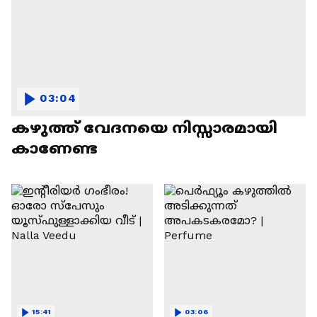
03:04
കഴുത്ത് വേദനയെ നിസ്സാരമായി
കാണേണ്ട
15:41
03:06