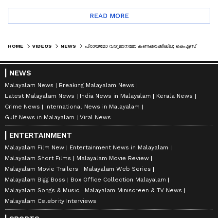
READ MORE
HOME
VIDEOS
NEWS
പ്രായമോ വരുമാനമോ കണക്കാക്കില്ല; കെഎസ്ആർടിസിയിലെ സൗജന്യയാത്ര തിങ്കളാഴ്ച മുതൽ | CP JOHN | KSRTC
NEWS
Malayalam News
Breaking Malayalam News
Latest Malayalam News
India News in Malayalam
Kerala News
Crime News
International News in Malayalam
Gulf News in Malayalam
Viral News
ENTERTAINMENT
Malayalam Film New
Entertainment News in Malayalam
Malayalam Short Films
Malayalam Movie Review
Malayalam Movie Trailers
Malayalam Web Series
Malayalam Bigg Boss
Box Office Collection Malayalam
Malayalam Songs & Music
Malayalam Miniscreen & TV News
Malayalam Celebrity Interviews