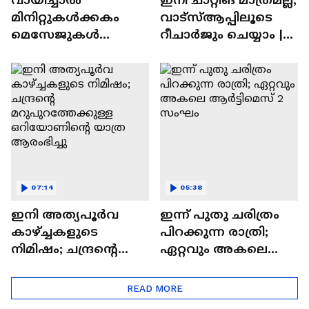
മിനിറ്റുകൾക്കകം
വാട്‌സ്‌ആപ്പിലൂടെ
മെസേജുകള്‍
റീചാർജും ചെയ്യാം |
അപ്രത്യക്ഷമാകും |
WhatsApp Payments |
WhatsApp | Tech Talk
Tech Talk
07:14
05:38
ഇനി അത്യപൂര്‍വ
ഇന്ന് പുതു ചരിത്രം
കാഴ്ച്ചകളുടെ
പിറക്കുന്ന രാത്രി;
നിമിഷം; ചന്ദ്രന്റെ
ഏറ്റവും അകലെ
മറുപുറത്തേക്കുള്ള
ആര്‍ട്ടിമെസ് 2 സംഘം
ഒറിയോണിന്റെ യാത്ര
READ MORE
ആരംഭിച്ചു