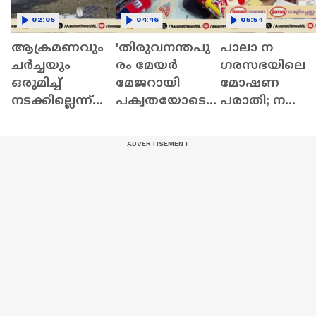
02:05
04:46
05:54
ആക്രമണവും
'തിരുവനന്തപു
പാലാ ന​
ചർച്ചയും
രം മേയര്‍
ഗരസഭയിലെ
ഒരുമിച്ച്
മേജറായി
മോഷണ
നടക്കില്ലെന്ന്
പക്വതയോടെ
പരാതി; ന​
ഇറാൻ;
പെരുമാറണം,
ഗരസഭയിലെ
വെല്ലുവിളിച്ച്
ക്രിമിനലുകളെ
ത്തിയത്
ട്രംപ്
സംരക്ഷിക്കലല്ല
പൊലീസുകാർ
മേയറുടെ പണി'
ക്കൊപ്പമെന്ന്
| BJP
ബിജു മാത്യൂസ