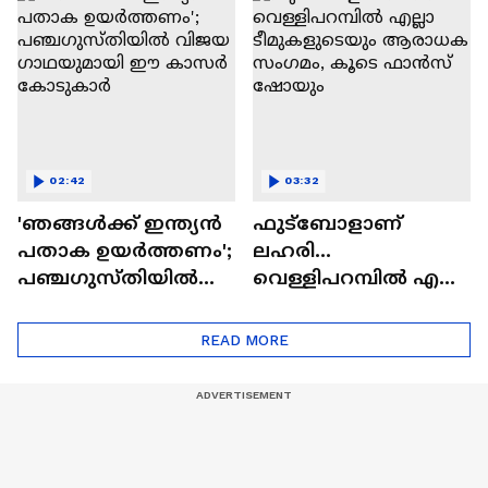
ആരാധകർ
ബസിൽ ഇടം പിടിച്ചു
02:42
03:32
'ഞങ്ങൾക്ക് ഇന്ത്യൻ
ഫുട്ബോളാണ്
പതാക ഉയർത്തണം';
ലഹരി...
പഞ്ച​ഗുസ്തിയിൽ
വെള്ളിപറമ്പിൽ എല്ലാ
വിജയ​ഗാഥയുമായി
ടീമുകളുടെയും
ഈ കാസർ‌​
ആരാധക സം​ഗമം,
READ MORE
കോടുകാർ
കൂടെ ഫാൻസ്
ഷോയും