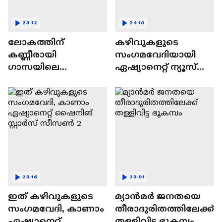
23:12
24:10
ലോകത്തിന്
കഴിവുകളുടെ
കണ്ണീരായി
സംഗമവേദിയായി
ഗാസയിലെ
ഏഷ്യാനെറ്റ് ന്യൂസ്
നിസഹായരായ
ഷൈനിങ് സ്റ്റാർസ്
കുഞ്ഞുങ്ങൾ
സീസൺ 2
23:16
23:01
ഇത് കഴിവുകളുടെ
മ്യാൻമർ ജനതയെ
സംഗമവേദി, കാണാം
തീരാദുരിതത്തിലേക്ക്
ഏഷ്യാനെറ്റ്
തള്ളിവിട്ട ഭൂകമ്പം