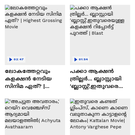
Times
02:47
01:54
ലോകത്തേറ്റവും
പക്കാ ആക്ഷൻ
കളക്ഷൻ നേടിയ
ത്രില്ലർ... ബ്ലാസ്റ്റായി
സിനിമ ഏത്? |
'ബ്ലാസ്റ്റ്',ഇതുവരെയു
Highest Grossing
ള്ള കളക്ഷൻ
Movie
റിപ്പോർട്ട് പുറത്ത് |
Blast