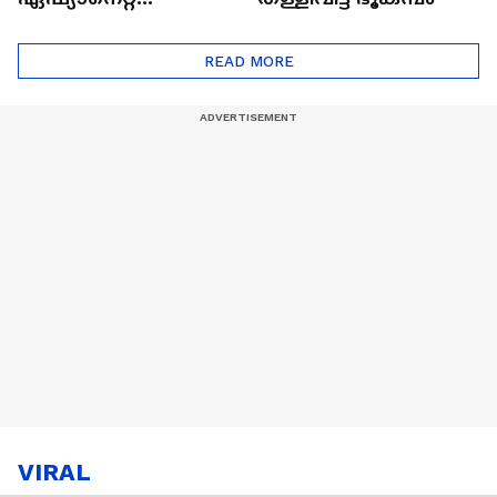
ഷൈനിങ് സ്റ്റാർസ്
സീസൺ 2
READ MORE
VIRAL