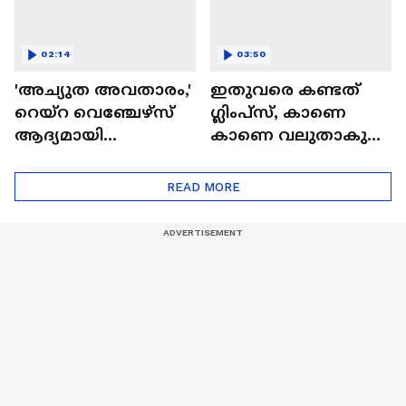
02:14
03:50
'അച്യുത അവതാരം,'
ഇതുവരെ കണ്ടത്
റെയ്റ വെഞ്ചേഴ്‌സ്
ഗ്ലിംപ്സ്, കാണെ
ആദ്യമായി
കാണെ വലുതാകുന്ന
മലയാളത്തിൽ|
കാട്ടാളൻ്റെ ലോകം|
Achyuta Avathaaram
Kattalan Movie|
READ MORE
Antony Varghese Pepe