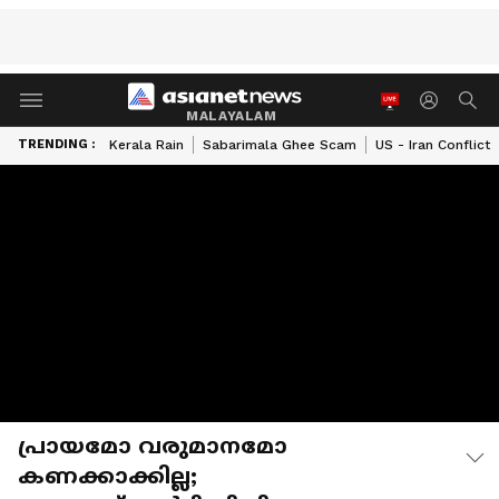
MALAYALAM
TRENDING :
Kerala Rain
Sabarimala Ghee Scam
US - Iran Conflict
പ്രായമോ വരുമാനമോ
കണക്കാക്കില്ല;