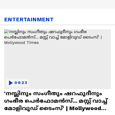
ENTERTAINMENT
04:23
'നസ്ലിനും സംഗീതും ഷറഫുദീനും
ഗംഭീര പെർഫോമൻസ്... മസ്റ്റ് വാച്ച്
മോളിവുഡ് ടൈംസ്' | Mollywood