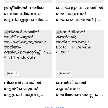
ഇന്റീരിയർ ഗംഭീരം!
പെർഫ്യൂം കഴുത്തിൽ
ഓരോ സ്‌പേസും
അടിക്കുന്നത്
യൂസ്ഫുള്ളാക്കിയ
അപകടകരമോ? |
വീട് | Nalla Veedu
Perfume
11:10
09:37
നിങ്ങൾ നെയിൽ
സെർവിക്കൽ
ആർട്ട് ചെയ്യാൻ
ക്യാൻസർ;
ആഗ്രഹിക്കുന്നുണ്ടോ
അറിയേണ്ടതെല്ലാം |
? അറിയാം
Doctor In | Cervical
ട്രെൻഡിനെക്കുറിച്ച് |
Cancer