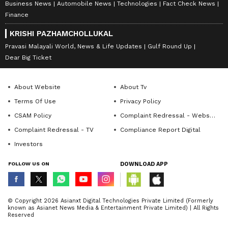
Business News
Automobile News
Technologies
Fact Check News
Finance
KRISHI PAZHAMCHOLLUKAL
Pravasi Malayali World, News & Life Updates
Gulf Round Up
Dear Big Ticket
About Website
About Tv
Terms Of Use
Privacy Policy
CSAM Policy
Complaint Redressal - Website
Complaint Redressal - TV
Compliance Report Digital
Investors
FOLLOW US ON
DOWNLOAD APP
© Copyright 2026 Asianxt Digital Technologies Private Limited (Formerly
known as Asianet News Media & Entertainment Private Limited) | All Rights
Reserved