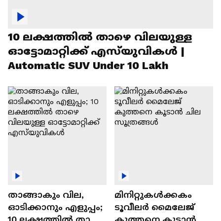
10 ലക്ഷത്തിൽ താഴെ വിലയുള്ള
ഓട്ടോമാറ്റിക്ക് എസ്‍യുവികൾ |
Automatic SUV Under 10 Lakh
താങ്ങാകും വില,
മിനിറ്റുകൾക്കകം
ഓടിക്കാനും എളുപ്പം;
ടൂവീലർ മൈലേജ്
10 ലക്ഷത്തിൽ താഴെ
കുത്തനെ കൂടാൻ