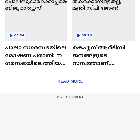
05:54
05:29
പാലാ ന​ഗരസഭയിലെ
കെഎസ്ആർടിസി
മോഷണ പരാതി; ന​
ജനങ്ങളുടെ
ഗരസഭയിലെത്തിയത്
സമ്പത്താണ്,
പൊലീസുകാർക്കൊ
സ്വകാര്യ ബസിനെ
പ്പമെന്ന് ബിജു
തകർക്കാനുള്ളതല്ല;
READ MORE
മാത്യൂസ്
മന്ത്രി സിപി ജോൺ