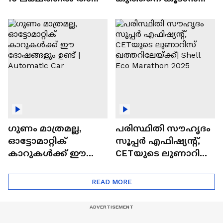
വിലയുള്ള
ചില സൂത്രങ്ങൾ
ഓട്ടോമാറ്റിക്ക്
എസ്‍യുവികൾ
ഗുണം മാത്രമല്ല,
പരിസ്ഥിതി സൗഹൃദം
ഓട്ടോമാറ്റിക്
സൂപ്പർ എഫിഷ്യന്റ്,
കാറുകൾക്ക് ഈ
CETയുടെ ലുണാറിസ്
ദോഷങ്ങളും ഉണ്ട് |
ഖത്തറിലേയ്ക്ക്| Shell
Automatic Car
Eco Marathon 2025
READ MORE