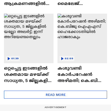
ആക്രമണങ്ങളിൽ
മൈലേജ്
പങ്കില്ലെന്ന്
കുറയ്ക്കുമെന്ന്
അമേരിക്ക
സമ്മതിച്ച് നിതിൻ ​
ഗഡ്​​കരി
01:39
02:09
ഒറ്റപ്പെട്ട ഇടങ്ങളിൽ
കശുവണ്ടി
ശക്തമായ മഴയ്ക്ക്
കോർപറേഷൻ
സാധ്യത, 5 ജില്ലകളിൽ
അഴിമതി; കെ.ബിജു
യല്ലോ അലര്‍ട്ട്; ഇന്ന്
ഐഎഎസ്
അറിയേണ്ടതെല്ലാം
ഹൈക്കോടതിയിൽ
READ MORE
ഹാജരാകും