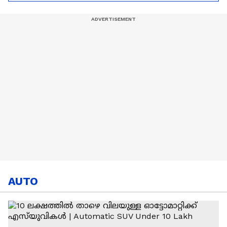
1ന്
France | Morocco
AUTO