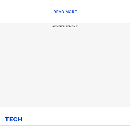
ദോഷങ്ങളും ഉണ്ട് |
ഖത്തറിലേയ്ക്ക്| Shell
Automatic Car
Eco Marathon 2025
READ MORE
TECH