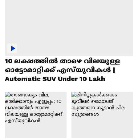
10 ലക്ഷത്തിൽ താഴെ വിലയുള്ള
ഓട്ടോമാറ്റിക്ക് എസ്‍യുവികൾ |
Automatic SUV Under 10 Lakh