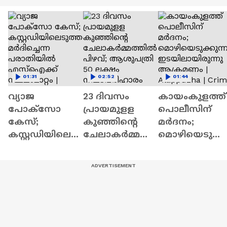
01:31
02:52
01:44
വ്യാജ
23 ദിവസം
കായംകുളത്ത്
പോക്സോ
പ്രായമുളള
പൊലീസിന്
കേസ്;
കുഞ്ഞിന്റെ
മർദനം;
കസ്റ്റഡിയിലെടു
ചേലാകർമ്മ
മൊഴിയെടുക്ക
ത്തവരെ
ത്തിൽ പിഴവ്;
ന്നതിന്
മർദിച്ചെന്ന
ആശുപത്രി 50
ഇടയിലായിരു
പരാതിയിൽ
ലക്ഷം
ന്നു ആക്രമണ
എസ്ഐക്ക്
നഷ്ടപരിഹാരം
| Alappuzha |
സ്ഥലംമാറ്റം |
നൽകണം |
Crime news
Pathanamthitta
Malappuram