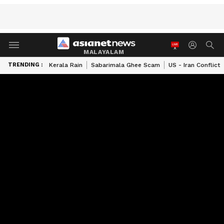
MALAYALAM
TRENDING :
Kerala Rain
Sabarimala Ghee Scam
US - Iran Conflict