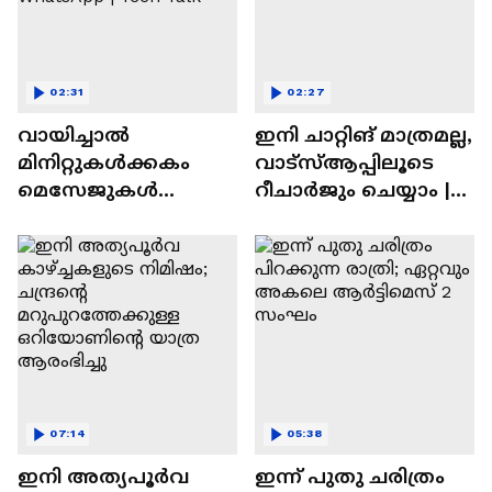
02:31
02:27
വായിച്ചാൽ
ഇനി ചാറ്റിങ് മാത്രമല്ല,
മിനിറ്റുകൾക്കകം
വാട്‌സ്‌ആപ്പിലൂടെ
മെസേജുകള്‍
റീചാർജും ചെയ്യാം |
അപ്രത്യക്ഷമാകും |
WhatsApp Payments |
WhatsApp | Tech Talk
Tech Talk
07:14
05:38
ഇനി അത്യപൂര്‍വ
ഇന്ന് പുതു ചരിത്രം