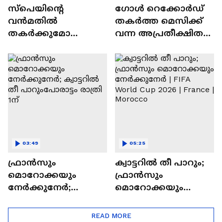
സ്പെയിന്റെ
ഗോൾ റെക്കോര്‍ഡ്
വൻമതിൽ
തകര്‍ത്ത മെസിക്ക്
തകർക്കുമോ
വന്ന അപ്രതീക്ഷിത
ബെൽജിയം?
കോൾ; ഇനി അവര്‍
ലോകകപ്പ് ക്വാർട്ടറിൽ
കോസ് ഫ്രണ്ട്സ്
ഇന്ന് യൂറോപ്യൻ
പോര്
03:49
05:25
ഫ്രാൻസും
ക്വാട്ടറിൽ തീ പാറും;
മൊറോക്കയും
ഫ്രാൻസും
നേർക്കുനേർ;
മൊറോക്കയും
ക്വാട്ടറിൽ തീ
നേർക്കുനേർ | FIFA
പാറുംപോരാട്ടം രാത്രി
World Cup 2026 |
READ MORE