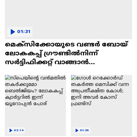
01:31
മെക്സിക്കോയുടെ വണ്ടർ ബോയ്
ലോകകപ്പ് ​ഗ്രൗണ്ടിൽനിന്ന്
‌സർട്ടിഫിക്കറ്റ് വാങ്ങാൻ
സ്കൂളിലേക്ക്
02:14
01:35