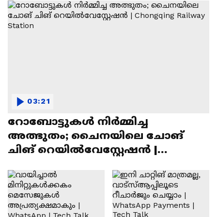
03:21
റോബോട്ടുകൾ നിർമ്മിച്ച
അത്ഭുതം; ചൈനയിലെ ചോങ്
ചിങ് റെയിൽവേസ്റ്റേഷൻ |
Chongqing Railway Station