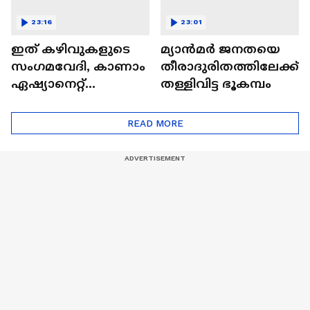
23:16
23:01
ഇത് കഴിവുകളുടെ
മ്യാൻമർ ജനതയെ
സംഗമവേദി, കാണാം
തീരാദുരിതത്തിലേക്ക്
ഏഷ്യാനെറ്റ്
തള്ളിവിട്ട ഭൂകമ്പം
ഷൈനിങ് സ്റ്റാർസ്
സീസൺ 2
READ MORE