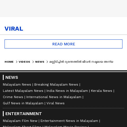
VIRAL
READ MORE
HOME
VIDEOS
NEWS
മണ്ണിടിച്ചിൽ ദുരന്തത്തിൽ ജീവൻ നഷ്ടമായ അന്യസംസ്ഥാന തൊഴിലാളികളുടെ മൃതദേഹങ്ങൾ നാടുകളിൽ എത്തിക്കും
NEWS
Malayalam News
Breaking Malayalam News
Latest Malayalam News
India News in Malayalam
Kerala News
Crime News
International News in Malayalam
Gulf News in Malayalam
Viral News
ENTERTAINMENT
Malayalam Film New
Entertainment News in Malayalam
Malayalam Short Films
Malayalam Movie Review