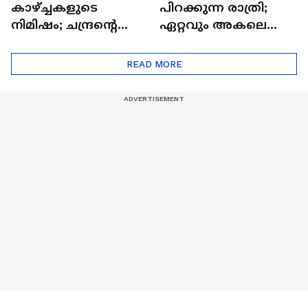
കാഴ്ച്ചകളുടെ
പിറക്കുന്ന രാത്രി;
നിമിഷം; ചന്ദ്രന്റെ
ഏറ്റവും അകലെ
മറുപുറത്തേക്കുള്ള
ആര്‍ട്ടിമെസ് 2 സംഘം
ഒറിയോണിന്റെ യാത്ര
READ MORE
ആരംഭിച്ചു