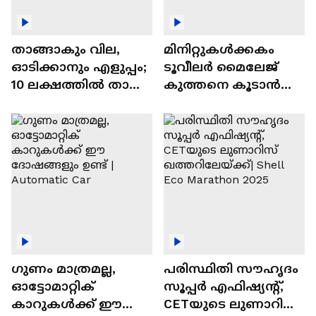
താങ്ങാകും വില,
മിനിറ്റുകൾക്കകം
ഓടിക്കാനും എളുപ്പം;
ടൂവീലർ മൈലേജ്
10 ലക്ഷത്തിൽ താഴെ
കുത്തനെ കൂടാൻ
വിലയുള്ള
ചില സൂത്രങ്ങൾ
ഓട്ടോമാറ്റിക്ക്
എസ്‍യുവികൾ
ഗുണം മാത്രമല്ല,
പരിസ്ഥിതി സൗഹൃദം
ഓട്ടോമാറ്റിക്
സൂപ്പർ എഫിഷ്യന്റ്,
കാറുകൾക്ക് ഈ
CETയുടെ ലുണാറിസ്