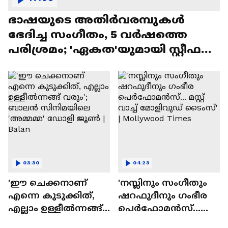
ഭാഷയുടെ അതിർവരമ്പുകൾ
ഭേദിച്ച സംഗീതം, 5 വർഷത്തെ
പരിശ്രമം; 'ഏകത'യുമായി സ്റ്റീഫൻ
ദേവസി| Stephen Devassy
03:30
04:23
'ഈ ചെക്കനാണ്
'നസ്ലിനും സംഗീതും
എന്നെ കുടുക്കിത്,
ഷറഫുദീനും ഗംഭീര
എല്ലാം ഉള്ളീൽന്നങ്ങ്
പെർഫോമൻസ്...
വരും'; ബാലൻ
മസ്റ്റ് വാച്ച് മോളിവുഡ്