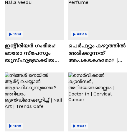
15:41
03:06
ഇന്റീരിയർ ഗംഭീരം!
പെർഫ്യൂം കഴുത്തിൽ
ഓരോ സ്‌പേസും
അടിക്കുന്നത്
യൂസ്ഫുള്ളാക്കിയ
അപകടകരമോ? |
വീട് | Nalla Veedu
Perfume
11:10
09:37