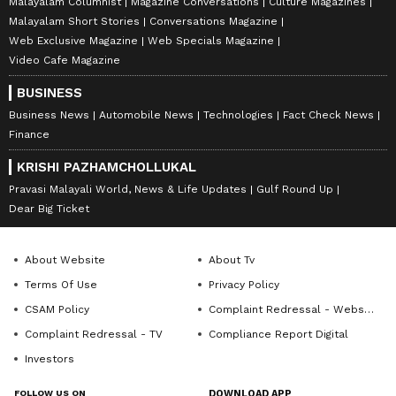
Malayalam Columnist
Magazine Conversations
Culture Magazines
Malayalam Short Stories
Conversations Magazine
Web Exclusive Magazine
Web Specials Magazine
Video Cafe Magazine
BUSINESS
Business News
Automobile News
Technologies
Fact Check News
Finance
KRISHI PAZHAMCHOLLUKAL
Pravasi Malayali World, News & Life Updates
Gulf Round Up
Dear Big Ticket
About Website
About Tv
Terms Of Use
Privacy Policy
CSAM Policy
Complaint Redressal - Website
Complaint Redressal - TV
Compliance Report Digital
Investors
FOLLOW US ON
DOWNLOAD APP