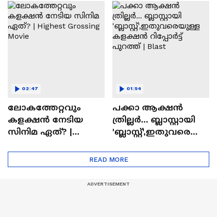
സിനിമയിലെ
ടൈംസ്' | Mollywood
'അമ്മമ്മ' ഡോളി
Times
ജൂൺ | Balan
02:47
01:54
ലോകത്തേറ്റവും
പക്കാ ആക്ഷൻ
കളക്ഷൻ നേടിയ
ത്രില്ലർ... ബ്ലാസ്റ്റായി
സിനിമ ഏത്? |
'ബ്ലാസ്റ്റ്',ഇതുവരെയു
Highest Grossing
ള്ള കളക്ഷൻ
Movie
റിപ്പോർട്ട് പുറത്ത് |
READ MORE
Blast