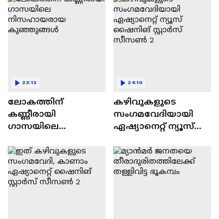
23:12
24:10
ലോകത്തിന്
കഴിവുകളുടെ
കണ്ണീരായി
സംഗമവേദിയായി
ഗാസയിലെ
ഏഷ്യാനെറ്റ് ന്യൂസ്
നിസഹായരായ
ഷൈനിങ് സ്റ്റാർസ്
കുഞ്ഞുങ്ങൾ
സീസൺ 2