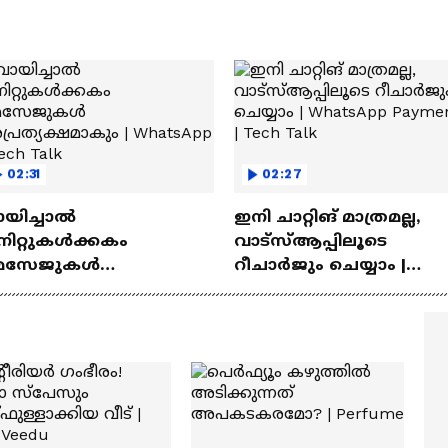
02:31
02:27
ായിച്ചാൽ
ഇനി ചാറ്റിങ് മാത്രമല്ല,
നിറ്റുകൾക്കകം
വാട്‌സ്‌ആപ്പിലൂടെ
െസേജുകള്‍
റീചാർജും ചെയ്യാം |
്രത്യക്ഷമാകും |
WhatsApp Payments | Te
atsApp | Tech Talk
Talk