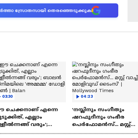
ന വാർത്താ സ്രോതസായി തെരഞ്ഞെടുക്കുക
03:30
04:23
ഈ ചെക്കനാണ് എന്നെ
'നസ്ലിനും സംഗീതും
ടുക്കിത്, എല്ലാം
ഷറഫുദീനും ഗംഭീര
്ളീൽന്നങ്ങ് വരും';
പെർഫോമൻസ്... മസ്റ്റ്
ാലൻ സിനിമയിലെ
വാച്ച് മോളിവുഡ് ടൈംസ്'