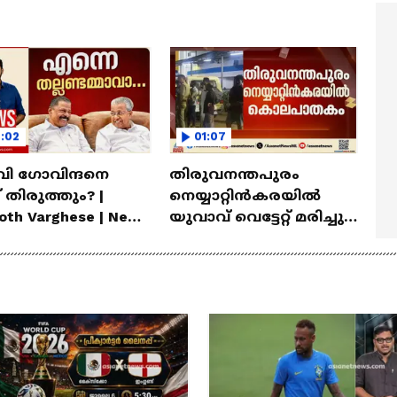
മ്മമ്മ' ഡോളി ജൂൺ |
Mollywood Times
lan
7:02
01:07
വി ഗോവിന്ദനെ
തിരുവനന്തപുരം
തിരുത്തും? |
നെയ്യാറ്റിൻകരയിൽ
oth Varghese | News
യുവാവ് വെട്ടേറ്റ് മരിച്ചു;
 5th July 2026
3 പേർ പിടിയിൽ