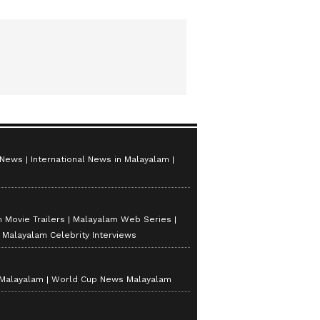
 News
International News in Malayalam
 Movie Trailers
Malayalam Web Series
Malayalam Celebrity Interviews
 Malayalam
World Cup News Malayalam