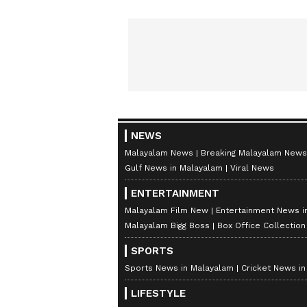
NEWS
Malayalam News
Breaking Malayalam News
Gulf News in Malayalam
Viral News
ENTERTAINMENT
Malayalam Film New
Entertainment News i
Malayalam Bigg Boss
Box Office Collectio
SPORTS
Sports News in Malayalam
Cricket News i
LIFESTYLE