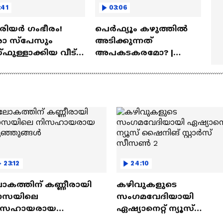
:41
03:06
ീരിയർ ഗംഭീരം!
പെർഫ്യൂം കഴുത്തിൽ
 സ്‌പേസും
അടിക്കുന്നത്
ഫുള്ളാക്കിയ വീട് |
അപകടകരമോ? |
a Veedu
Perfume
23:12
24:10
ോകത്തിന് കണ്ണീരായി
കഴിവുകളുടെ
ാസയിലെ
സംഗമവേദിയായി
ിസഹായരായ
ഏഷ്യാനെറ്റ് ന്യൂസ്
ുഞ്ഞുങ്ങൾ
ഷൈനിങ് സ്റ്റാർസ്