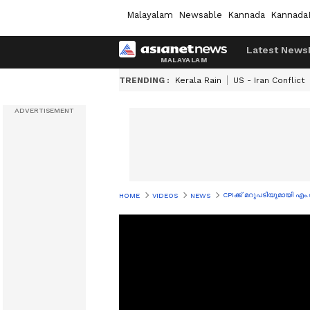
Malayalam
Newsable
Kannada
Kannada
Latest News
TRENDING :
Kerala Rain
US - Iran Conflict
CPIക്ക് മറുപടിയുമായി 
HOME
VIDEOS
NEWS