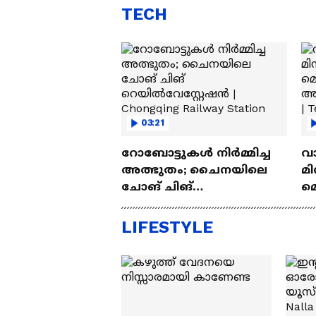
TECH
03:21
റോബോട്ടുകൾ നിർമ്മിച്ച
വ
അത്ഭുതം; ചൈനയിലെ
മി
ചോങ് ചിങ്
മ
റെയിൽവേസ്റ്റേഷൻ |
അപ
Chongqing Railway Station
Wh
LIFESTYLE