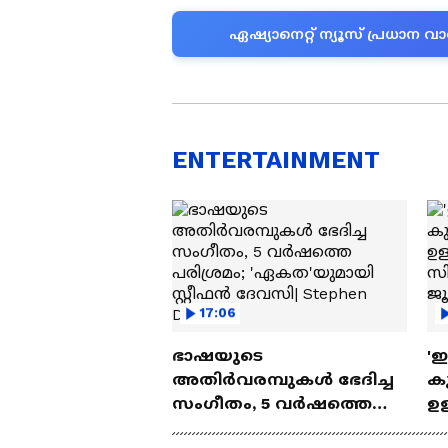
ഏഷ്യാനെറ്റ് ന്യൂസ് പ്രധാ
ENTERTAINMENT
17:06
ഭാഷയുടെ
'
അതിർവരമ്പുകൾ ഭേദിച്ച
കു
സംഗീതം, 5 വർഷത്തെ
ഉള
പരിശ്രമം; 'ഏകത'യുമായി
ബ