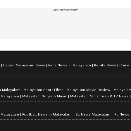
സീസൺ 2
Latest Malayalam News
India News in Malayalam
Kerala News
Crime
n Malayalam
Malayalam Short Films
Malayalam Movie Review
Malayalam
n Malayalam
Malayalam Songs & Music
Malayalam Miniscreen & TV News
n Malayalam
Football News in Malayalam
ISL News Malayalam
IPL News