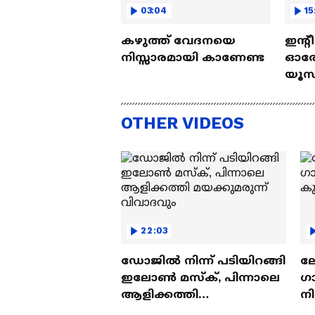
03:04
15
കഴുത്ത് വേദനയെ
ഇന്റ
നിസ്സാരമായി കാണേണ്ട
ഓരോ
യൂസ്
Nall
OTHER VIDEOS
22:03
ഡോജിൽ നിന്ന് പടിയിറങ്ങി
ല
ഇലോൺ മസ്ക്, പിന്നാലെ
ഗ
ആളിക്കത്തി
ന
മയക്കുമരുന്ന് വിവാദവും
ക