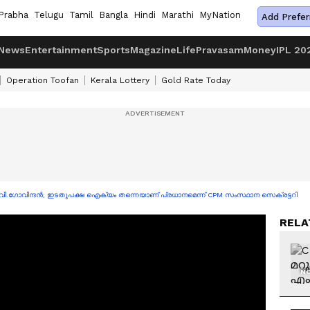
Prabha
Telugu
Tamil
Bangla
Hindi
Marathi
MyNation
Add Prefer
News
Entertainment
Sports
Magazine
Life
Pravasam
Money
IPL 20
Operation Toofan
Kerala Lottery
Gold Rate Today
എം.വി.ഗോവിന്ദൻ; ഇടതുപക്ഷ ഐക്യം തന്നെയാണ് പ്രധാനമെന്ന് CPM സംസ്ഥാന സെക്രട്ടറി
RELA
NO