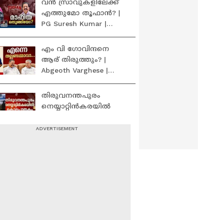
വൻ സ്രാവുകളിലേക്ക്
സംസ്ഥാന സെക്രട്ടറി
എത്തുമോ തൂഫാൻ? |
PG Suresh Kumar |
Nerkkuner 5th July 2026
എം വി ഗോവിന്ദനെ
ആര് തിരുത്തും? |
Abgeoth Varghese |
News Hour 5th July 2026
തിരുവനന്തപുരം
നെയ്യാറ്റിൻകരയിൽ
യുവാവ് വെട്ടേറ്റ് മരിച്ചു;
3 പേർ പിടിയിൽ
പ്രവാസ ജീവിതത്തിനിടെ
കടന്നുകൂടിയ
ദുരിതങ്ങൾ; 9
വർഷത്തിന് ശേഷം
മെെക്കിൾ ജലാസ്റ്റിൻ
കൊടുംചൂടിൽ
നാട്ടിലേക്ക്
വരിനിൽക്കേണ്ട;
UAEയിലെ പാസ്പോർട്ട്