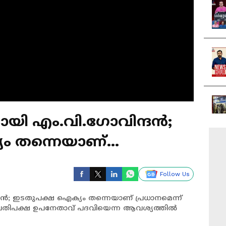
മായി എം.വി.ഗോവിന്ദൻ;
ം തന്നെയാണ്
 സംസ്ഥാന സെക്രട്ടറി
Follow Us
്ദൻ; ഇടതുപക്ഷ ഐക്യം തന്നെയാണ് പ്രധാനമെന്ന്
 പ്രതിപക്ഷ ഉപനേതാവ് പദവിയെന്ന ആവശ്യത്തിൽ