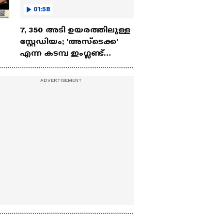
01:58
7, 350 അടി ഉയരത്തിലുള്ള
സ്റ്റേഡിയം; 'അസ്‌ടെക്ക'
എന്ന കടമ്പ ഇംഗ്ലണ്ട്
എങ്ങനെ കടക്കും?