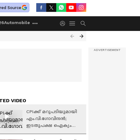
red Source
26
Automobile
TED VIDEO
CPIക്ക് മറുപടിയുമായി
എം.വി.ഗോവിന്ദൻ;
W PLAYING
ഇടതുപക്ഷ ഐക്യം
തന്നെയാണ്
പ്രധാനമെന്ന് CPM