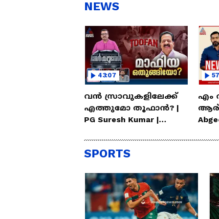
സ്റ്റീഫൻ ദേവസി| Stephen
'അ
NEWS
Devassy
Ba
43:07
5
വൻ സ്രാവുകളിലേക്ക്
എം 
എത്തുമോ തൂഫാൻ? |
ആര് 
PG Suresh Kumar |
Abge
Nerkkuner 5th July 2026
Hour
SPORTS