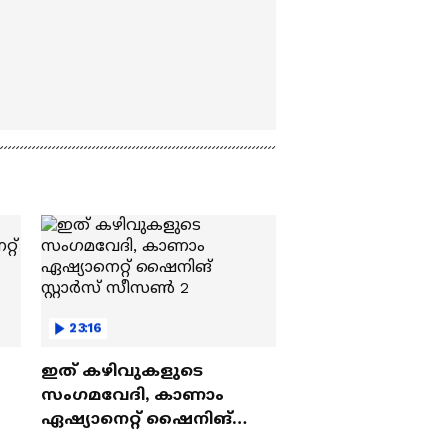
23:16
ഇത് കഴിവുകളുടെ
സംഗമവേദി, കാണാം
ഏഷ്യാനെറ്റ് ഷൈനിങ്
സ്റ്റാർസ് സീസൺ 2