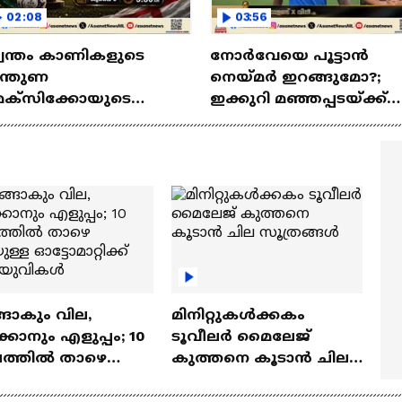
02:08
03:56
്വന്തം കാണികളുടെ
നോർവേയെ പൂട്ടാൻ
ിന്തുണ
നെയ്മർ ഇറങ്ങുമോ?;
െക്സിക്കോയുടെ
ഇക്കുറി മഞ്ഞപ്പടയ്ക്ക്
രുത്താകുമോ?;
എളുപ്പമല്ല കളി
റ്റങ്ങളോടെ നേരിടാൻ
ഗ്ലണ്ട്
ങാകും വില,
മിനിറ്റുകൾക്കകം
്കാനും എളുപ്പം; 10
ടൂവീലർ മൈലേജ്
ഷത്തിൽ താഴെ
കുത്തനെ കൂടാൻ ചില
ുള്ള ഓട്ടോമാറ്റിക്ക്
സൂത്രങ്ങൾ
‍യുവികൾ