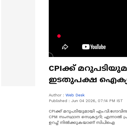
CPIക്ക് മറുപടിയു
ഇടതുപക്ഷ ഐക്യ
പ്രധാനമെന്ന് CPM
Author :
Web Desk
Published :
Jun 04 2026, 07:14 PM IST
CPIക്ക് മറുപടിയുമായി എം.വി.ഗോവിന
CPM സംസ്ഥാന സെക്രട്ടറി; എന്നാൽ
ഉറച്ച്‌ നിൽക്കുകയാണ് സിപിഐ