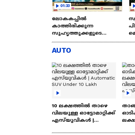
01:33
ലോകകപ്പിൽ
സ
കാത്തിരിക്കുന്ന
പ
സുഹൃത്തുക്കളുടെ
മ
പോരാട്ടം; ഹക്കീമിയും
ക
എംബാപ്പെയും
മാ
AUTO
നേർക്കുനേർ
ഇം​
10 ലക്ഷത്തിൽ താഴെ
താങ്
വിലയുള്ള ഓട്ടോമാറ്റിക്ക്
ഓടിക
എസ്‍യുവികൾ |
ലക്
Automatic SUV Under 10
വിലയ
Lakh
എസ്