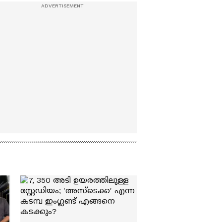
പേരിൽ ഓഫറുകൾ
വാഗ്ദാനം ചെയ്ത്
ലക്ഷങ്ങൾ തട്ടിയ ആൾ
പിടിയിൽ