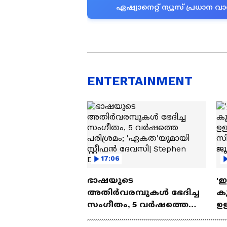
ഏഷ്യാനെറ്റ് ന്യൂസ് പ്രധാ
ENTERTAINMENT
17:06
ഭാഷയുടെ
'
അതിർവരമ്പുകൾ ഭേദിച്ച
കു
സംഗീതം, 5 വർഷത്തെ
ഉള
പരിശ്രമം; 'ഏകത'യുമായി
ബ