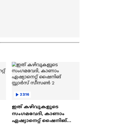
23:16
ഇത് കഴിവുകളുടെ
സംഗമവേദി, കാണാം
ഏഷ്യാനെറ്റ് ഷൈനിങ്
സ്റ്റാർസ് സീസൺ 2