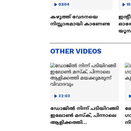
03:04
15
കഴുത്ത് വേദനയെ
ഇന്റ
നിസ്സാരമായി കാണേണ്ട
ഓരോ
യൂസ്
Nall
OTHER VIDEOS
22:03
ഡോജിൽ നിന്ന് പടിയിറങ്ങി
ല
ഇലോൺ മസ്ക്, പിന്നാലെ
ഗ
ആളിക്കത്തി
ന
മയക്കുമരുന്ന് വിവാദവും
ക