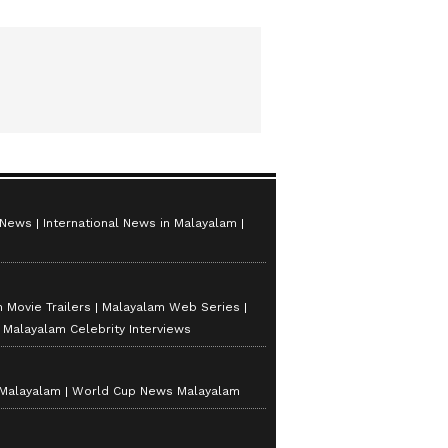
 News
International News in Malayalam
 Movie Trailers
Malayalam Web Series
Malayalam Celebrity Interviews
 Malayalam
World Cup News Malayalam