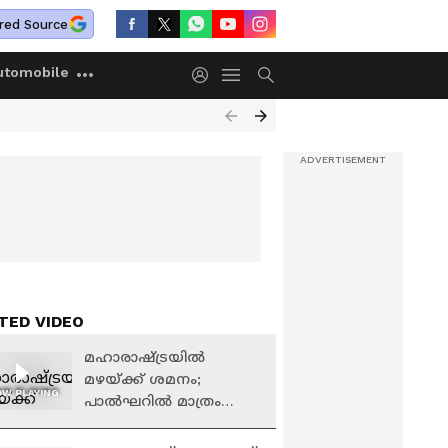
red Source
utomobile
TED VIDEO
മഹാരാഷ്ട്രയിൽ
മഴയ്ക്ക് ശമനം;
W PLAYING
പാൽഘറിൽ മാത്രം
റെഡ് അലർട്ട്, ഒമ്പത്
ജില്ലകളിൽ യെല്ലോ