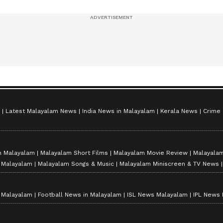
സീസൺ 2
Latest Malayalam News
India News in Malayalam
Kerala News
Crime
n Malayalam
Malayalam Short Films
Malayalam Movie Review
Malayalam
n Malayalam
Malayalam Songs & Music
Malayalam Miniscreen & TV News
n Malayalam
Football News in Malayalam
ISL News Malayalam
IPL News