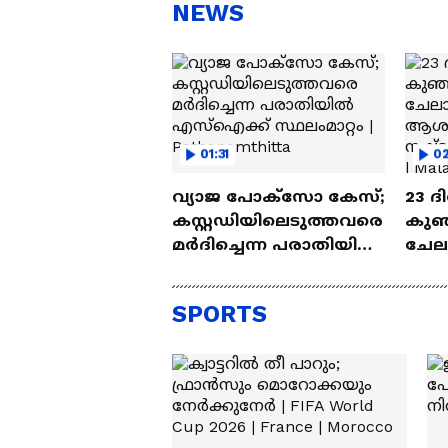
സ്റ്റീഫൻ ദേവസി| Stephen
'അ
NEWS
Devassy
Ba
01:31
0
വ്യാജ പോക്സോ കേസ്;
23 ദ
കസ്റ്റഡിയിലെടുത്തവരെ
കുഞ്
മർദിച്ചെന്ന പരാതിയിൽ
ചേല
എസ്ഐക്ക് സ്ഥലംമാറ്റം
പിഴവ
| Pathanamthitta
ലക്
SPORTS
നൽക