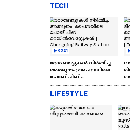
TECH
03:21
റോബോട്ടുകൾ നിർമ്മിച്ച
വ
അത്ഭുതം; ചൈനയിലെ
മി
ചോങ് ചിങ്
മ
റെയിൽവേസ്റ്റേഷൻ |
അപ
Chongqing Railway Station
Wh
LIFESTYLE