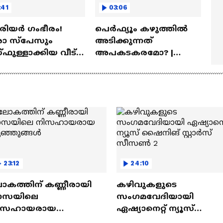
:41
03:06
ീരിയർ ഗംഭീരം!
പെർഫ്യൂം കഴുത്തിൽ
 സ്‌പേസും
അടിക്കുന്നത്
ഫുള്ളാക്കിയ വീട് |
അപകടകരമോ? |
a Veedu
Perfume
23:12
24:10
ോകത്തിന് കണ്ണീരായി
കഴിവുകളുടെ
ാസയിലെ
സംഗമവേദിയായി
ിസഹായരായ
ഏഷ്യാനെറ്റ് ന്യൂസ്
ുഞ്ഞുങ്ങൾ
ഷൈനിങ് സ്റ്റാർസ്