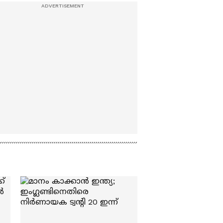
കടലിടുക്കിൽ
സംഭവിക്കുന്നതെന്ത്? |
US-Iran Conflict