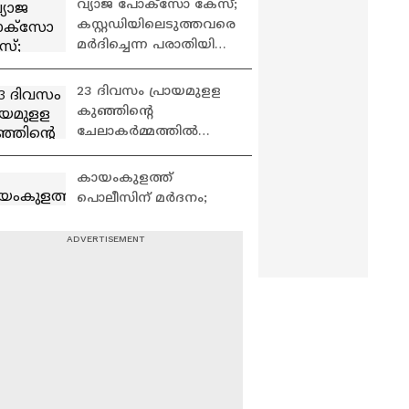
വ്യാജ പോക്സോ കേസ്;
അലർട്ട്
കസ്റ്റഡിയിലെടുത്തവരെ
മർദിച്ചെന്ന പരാതിയിൽ
എസ്ഐക്ക് സ്ഥലംമാറ്റം
| Pathanamthitta
23 ദിവസം പ്രായമുളള
കുഞ്ഞിന്റെ
ചേലാകർമ്മത്തിൽ
പിഴവ്; ആശുപത്രി 50
ലക്ഷം നഷ്ടപരിഹാരം
കായംകുളത്ത്
നൽകണം | Malappuram
പൊലീസിന് മർദനം;
മൊഴിയെടുക്കുന്നതിന്
ഇടയിലായിരുന്നു
ആക്രമണം | Alappuzha
സെമിയിൽ തോറ്റതിന്റെ
| Crime news
പ്രതികാരം
മൊറോക്കോയ്ക്ക്
ഉണ്ടായിരിക്കും' | World
Cup | Morocco | Kylian
കോഴിക്കോട് റെയിൽ
Mbappe
വേ സ്റ്റേഷനിൽ
അപകടത്തിന് ഇടയായ