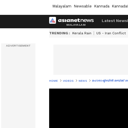
Malayalam
Newsable
Kannada
Kannada
Latest News
TRENDING :
Kerala Rain
US - Iran Conflict
മഹാരാഷ്ട്രയിൽ മഴയ്ക്ക്
HOME
VIDEOS
NEWS