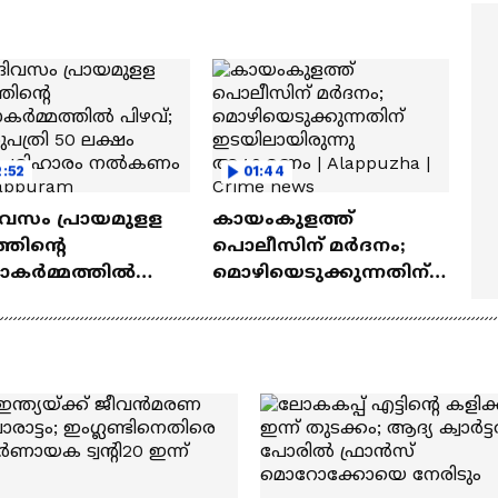
മ്മമ്മ' ഡോളി ജൂൺ |
Mollywood Times
lan
2:52
01:44
ിവസം പ്രായമുളള
കായംകുളത്ത്
ഞിന്റെ
പൊലീസിന് മർദനം;
ാകർമ്മത്തിൽ
മൊഴിയെടുക്കുന്നതിന്
്; ആശുപത്രി 50
ഇടയിലായിരുന്നു
ഷം നഷ്ടപരിഹാരം
ആക്രമണം | Alappuzha |
ണം | Malappuram
Crime news