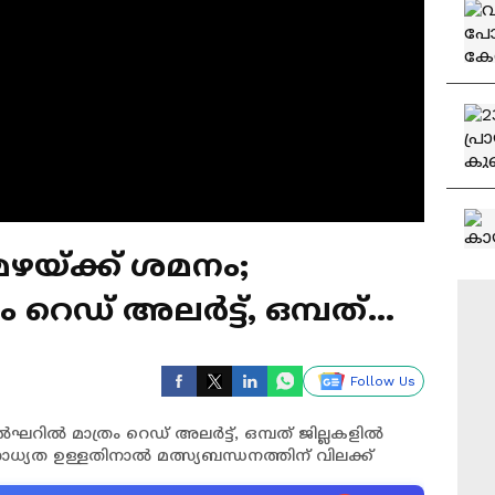
ഴയ്ക്ക് ശമനം;
റെഡ് അലർട്ട്, ഒമ്പത്
 അലർട്ട്
Follow Us
ഘറിൽ മാത്രം റെഡ് അലർട്ട്, ഒമ്പത് ജില്ലകളിൽ
സാധ്യത ഉള്ളതിനാൽ മത്സ്യബന്ധനത്തിന് വിലക്ക്