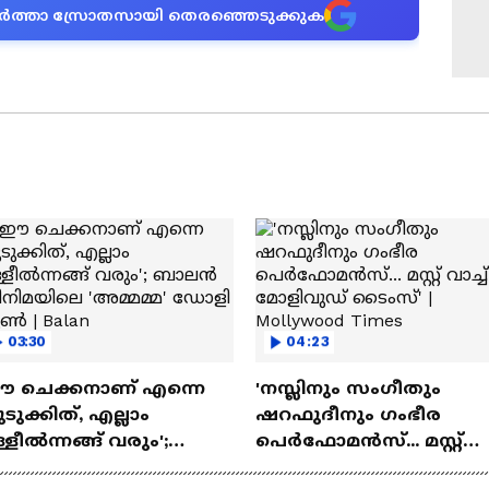
ന വാർത്താ സ്രോതസായി തെരഞ്ഞെടുക്കുക
03:30
04:23
ഈ ചെക്കനാണ് എന്നെ
'നസ്ലിനും സംഗീതും
ടുക്കിത്, എല്ലാം
ഷറഫുദീനും ഗംഭീര
്ളീൽന്നങ്ങ് വരും';
പെർഫോമൻസ്... മസ്റ്റ്
ാലൻ സിനിമയിലെ
വാച്ച് മോളിവുഡ് ടൈംസ്'