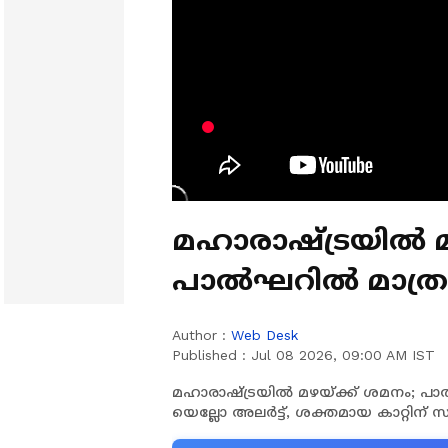
മഹാരാഷ്ട്രയിൽ മ
പാൽഘറിൽ മാത്രം 
ജില്ലകളിൽ യെല്ലോ
Author :
Web Desk
Published :
Jul 08 2026, 09:00 AM IST
മഹാരാഷ്ട്രയിൽ മഴയ്ക്ക് ശമനം; പാൽ
യെല്ലോ അലർട്ട്, ശക്തമായ കാറ്റിന് 