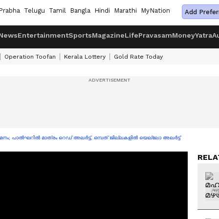
Prabha
Telugu
Tamil
Bangla
Hindi
Marathi
MyNation
Add Prefer
News
Entertainment
Sports
Magazine
Life
Pravasam
Money
Yatra
A
Operation Toofan
Kerala Lottery
Gold Rate Today
 ശമനം; പാൽഘറിൽ മാത്രം റെഡ് അലർട്ട്, ഒമ്പത് ജില്ലകളിൽ യെല്ലോ അലർട്ട്
RELA
NO