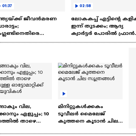
01:37
02:58
്ത്യയ്ക്ക് ജീവൻമരണ
ലോകകപ്പ് എട്ടിന്റെ കളിക
രാട്ടം;
ഇന്ന് തുടക്കം; ആദ്യ
ഗ്ലണ്ടിനെതിരെ
ക്വാര്‍ട്ടര്‍ പോരിൽ ഫ്രാ
ർണായക ട്വന്റി20 ഇന്ന്
മൊറോക്കോയെ നേരിടു
ങാകും വില,
മിനിറ്റുകൾക്കകം
്കാനും എളുപ്പം; 10
ടൂവീലർ മൈലേജ്
ഷത്തിൽ താഴെ
കുത്തനെ കൂടാൻ ചില
ുള്ള ഓട്ടോമാറ്റിക്ക്
സൂത്രങ്ങൾ
‍യുവികൾ