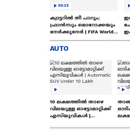
05:25
ക്വാട്ടറിൽ തീ പാറും;
ഇന
ഫ്രാൻസും മൊറോക്കയും
പോ
നേർക്കുനേർ | FIFA World
ഇം
Cup 2026 | France |
നി
Morocco
AUTO
10 ലക്ഷത്തിൽ താഴെ
താങ്
വിലയുള്ള ഓട്ടോമാറ്റിക്ക്
ഓടിക
എസ്‍യുവികൾ |
ലക്
Automatic SUV Under 10
വിലയ
Lakh
എസ്