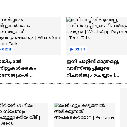
02:31
02:27
ായിച്ചാൽ
ഇനി ചാറ്റിങ് മാത്രമല്ല,
നിറ്റുകൾക്കകം
വാട്‌സ്‌ആപ്പിലൂടെ
െസേജുകള്‍
റീചാർജും ചെയ്യാം |
്രത്യക്ഷമാകും |
WhatsApp Payments | Te
atsApp | Tech Talk
Talk