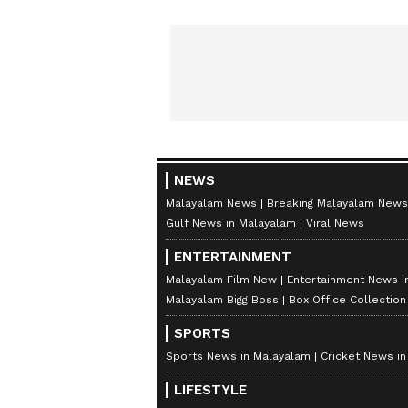
NEWS
Malayalam News
Breaking Malayalam News
Gulf News in Malayalam
Viral News
ENTERTAINMENT
Malayalam Film New
Entertainment News i
Malayalam Bigg Boss
Box Office Collectio
SPORTS
Sports News in Malayalam
Cricket News i
LIFESTYLE