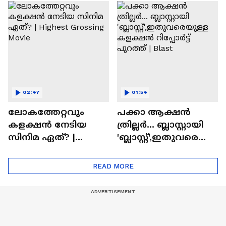
സിനിമയിലെ
ടൈംസ്' | Mollywood
'അമ്മമ്മ' ഡോളി
Times
ജൂൺ | Balan
02:47
01:54
ലോകത്തേറ്റവും
പക്കാ ആക്ഷൻ
കളക്ഷൻ നേടിയ
ത്രില്ലർ... ബ്ലാസ്റ്റായി
സിനിമ ഏത്? |
'ബ്ലാസ്റ്റ്',ഇതുവരെയു
Highest Grossing
ള്ള കളക്ഷൻ
Movie
റിപ്പോർട്ട് പുറത്ത് |
READ MORE
Blast