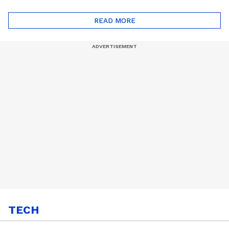
ദോഷങ്ങളും ഉണ്ട് |
ഖത്തറിലേയ്ക്ക്| Shell
Automatic Car
Eco Marathon 2025
READ MORE
TECH