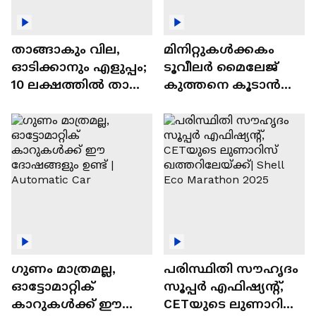
താങ്ങാകും വില,
മിനിറ്റുകൾക്കകം
ഓടിക്കാനും എളുപ്പം;
ടൂവീലർ മൈലേജ്
10 ലക്ഷത്തിൽ താഴെ
കുത്തനെ കൂടാൻ
വിലയുള്ള
ചില സൂത്രങ്ങൾ
ഓട്ടോമാറ്റിക്ക്
എസ്‍യുവികൾ
ഗുണം മാത്രമല്ല,
പരിസ്ഥിതി സൗഹൃദം
ഓട്ടോമാറ്റിക്
സൂപ്പർ എഫിഷ്യന്റ്,
കാറുകൾക്ക് ഈ
CETയുടെ ലുണാറിസ്