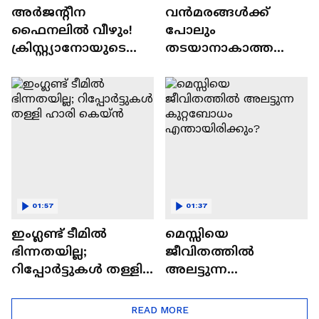
അര്‍ജന്റീന
വൻമരങ്ങൾക്ക്
ഫൈനലില്‍ വീഴും!
പോലും
ക്രിസ്റ്റ്യാനോയുടെ
തടയാനാകാത്ത
മടക്കം വിഷമിപ്പിച്ചു |
എംബാപ്പെ, കാറ്റിൽ
Premnath Phillips | Ball
ഉലയും തീ നാളെ
Cast
പോലെ
ഒഴുകിയെത്തിന്ന
യമാൽ; ആര് വാഴും?
01:57
01:37
ഇംഗ്ലണ്ട് ടീമിൽ
മെസ്സിയെ
ഭിന്നതയില്ല;
ജീവിതത്തിൽ
റിപ്പോർട്ടുകൾ തള്ളി
അലട്ടുന്ന
ഹാരി കെയ്ൻ
കുറ്റബോധം
എന്തായിരിക്കും?
READ MORE