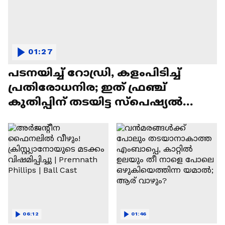
01:27
പടനയിച്ച് റോഡ്രി, കളംപിടിച്ച്
പ്രതിരോധനിര; ഇത് ഫ്രഞ്ച്
കുതിപ്പിന് തടയിട്ട സ്പെഷ്യൽ
സ്പെയിൻ
06:12
01:46