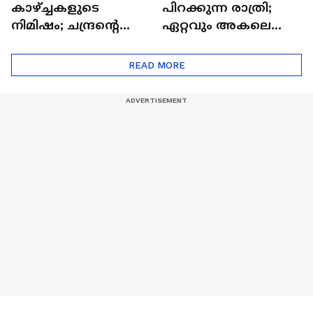
കാഴ്ച്ചകളുടെ
പിറക്കുന്ന രാത്രി;
നിമിഷം; ചന്ദ്രന്റെ
ഏറ്റവും അകലെ
മറുപുറത്തേക്കുള്ള
ആര്‍ട്ടിമെസ് 2 സംഘം
ഒറിയോണിന്റെ യാത്ര
READ MORE
ആരംഭിച്ചു