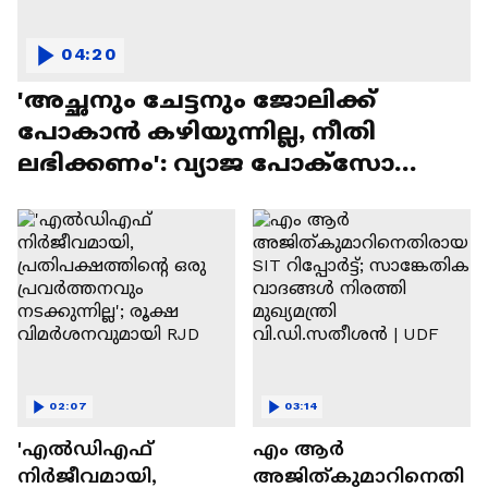
04:20
'അച്ഛനും ചേട്ടനും ജോലിക്ക്
പോകാൻ കഴിയുന്നില്ല, നീതി
ലഭിക്കണം': വ്യാജ പോക്സോ
കേസ്,നീതി തേടി യുവാവ്
02:07
03:14
'എൽഡിഎഫ്
എം ആർ
നിർജീവമായി,
അജിത്കുമാറിനെതി