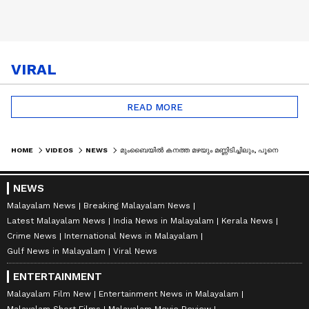
VIRAL
READ MORE
HOME
VIDEOS
NEWS
മുംബൈയിൽ കനത്ത മഴയും മണ്ണിടിച്ചിലും, പൂനെയിൽ വീടിന് മുകളിലേക്ക് മണ്ണിടിഞ്ഞ് വീണു | MAHARASHTRA RAIN
NEWS
Malayalam News
Breaking Malayalam News
Latest Malayalam News
India News in Malayalam
Kerala News
Crime News
International News in Malayalam
Gulf News in Malayalam
Viral News
ENTERTAINMENT
Malayalam Film New
Entertainment News in Malayalam
Malayalam Short Films
Malayalam Movie Review