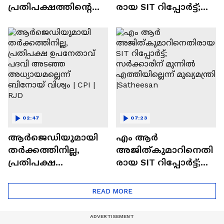
പ്രതിപക്ഷത്തിന്റെ
രായ SIT റിപ്പോർട്ട്;
ഒരു പ്രവർത്തനവും
സാങ്കേതിക
നടക്കുന്നില്ല'; രൂക്ഷ
വാദങ്ങൾ നിരത്തി
വിമർശനവുമായി
മുഖ്യമന്ത്രി
RJD
വി.ഡി.സതീശൻ | UDF
02:47
07:23
ആർജെഡിയുമായി
എം ആർ
തർക്കത്തിനില്ല,
അജിത്കുമാറിനെതി
പ്രതിപക്ഷ
രായ SIT റിപ്പോർട്ട്;
ഉപനേതാവ് പദവി
സർക്കാരിന് മുന്നിൽ
അടഞ്ഞ
എത്തിയില്ലെന്ന്
READ MORE
അധ്യായമല്ലെന്ന്
മുഖ്യമന്ത്രി |Satheesan
ബിനോയ് വിശ്വം | CPI