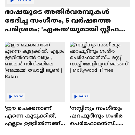
ഭാഷയുടെ അതിർവരമ്പുകൾ
ഭേദിച്ച സംഗീതം, 5 വർഷത്തെ
പരിശ്രമം; 'ഏകത'യുമായി സ്റ്റീഫൻ
ദേവസി| Stephen Devassy
03:30
04:23
'ഈ ചെക്കനാണ്
'നസ്ലിനും സംഗീതും
എന്നെ കുടുക്കിത്,
ഷറഫുദീനും ഗംഭീര
എല്ലാം ഉള്ളീൽന്നങ്ങ്
പെർഫോമൻസ്...
വരും'; ബാലൻ
മസ്റ്റ് വാച്ച് മോളിവുഡ്