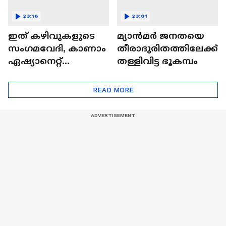
23:16
23:01
ഇത് കഴിവുകളുടെ
മ്യാൻമർ ജനതയെ
സംഗമവേദി, കാണാം
തീരാദുരിതത്തിലേക്ക്
ഏഷ്യാനെറ്റ്
തള്ളിവിട്ട ഭൂകമ്പം
ഷൈനിങ് സ്റ്റാർസ്
സീസൺ 2
READ MORE