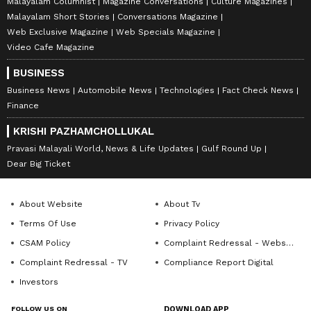
Malayalam Columnist
Magazine Conversations
Culture Magazines
Malayalam Short Stories
Conversations Magazine
Web Exclusive Magazine
Web Specials Magazine
Video Cafe Magazine
BUSINESS
Business News
Automobile News
Technologies
Fact Check News
Finance
KRISHI PAZHAMCHOLLUKAL
Pravasi Malayali World, News & Life Updates
Gulf Round Up
Dear Big Ticket
About Website
About Tv
Terms Of Use
Privacy Policy
CSAM Policy
Complaint Redressal - Website
Complaint Redressal - TV
Compliance Report Digital
Investors
FOLLOW US ON
DOWNLOAD APP