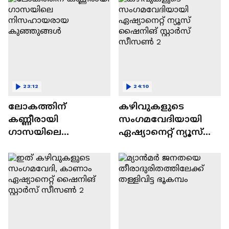
23:12
24:10
ലോകത്തിന്
കഴിവുകളുടെ
കണ്ണീരായി
സംഗമവേദിയായി
ഗാസയിലെ
ഏഷ്യാനെറ്റ് ന്യൂസ്
നിസഹായരായ
ഷൈനിങ് സ്റ്റാർസ്
കുഞ്ഞുങ്ങൾ
സീസൺ 2