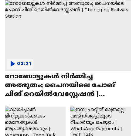
03:21
റോബോട്ടുകൾ നിർമ്മിച്ച
അത്ഭുതം; ചൈനയിലെ ചോങ്
ചിങ് റെയിൽവേസ്റ്റേഷൻ |
Chongqing Railway Station