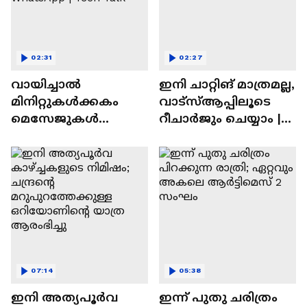
02:31
02:27
വായിച്ചാൽ
ഇനി ചാറ്റിങ് മാത്രമല്ല,
മിനിറ്റുകൾക്കകം
വാട്‌സ്‌ആപ്പിലൂടെ
മെസേജുകള്‍
റീചാർജും ചെയ്യാം |
അപ്രത്യക്ഷമാകും |
WhatsApp Payments |
WhatsApp | Tech Talk
Tech Talk
07:14
05:38
ഇനി അത്യപൂര്‍വ
ഇന്ന് പുതു ചരിത്രം