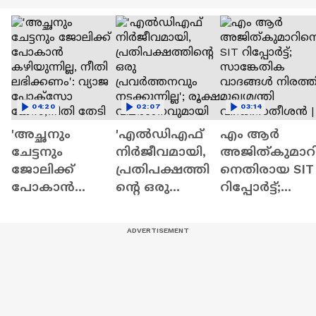
04:20
02:07
03:14
'അച്ഛനും
'എൽഡിഎഫ്
എം ആർ
ചേട്ടനും
നിർജീവമായി,
അജിത്കുമാറ
ജോലിക്ക്
പ്രതിപക്ഷത്തി
നെതിരായ SIT
പോകാൻ
ന്റെ ഒരു
റിപ്പോർട്ട്;
കഴിയുന്നില്ല,
പ്രവർത്തനവും
സാങ്കേതിക
നീതി
നടക്കുന്നില്ല';
വാദങ്ങൾ
ലഭിക്കണം':
രൂക്ഷ
നിരത്തി
വ്യാജ
വിമർശനവുമാ
മുഖ്യമന്ത്രി
പോക്സോ
യി RJD
വി.ഡി.സതീശ
കേസ്,നീതി
| UDF
തേടി യുവാവ്