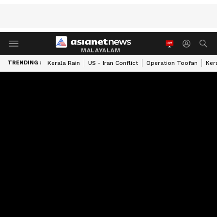
MALAYALAM
TRENDING :
Kerala Rain
US - Iran Conflict
Operation Toofan
Ker