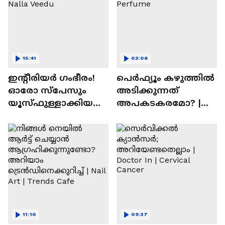
15:41
03:06
ഇന്റീരിയർ ഗംഭീരം!
പെർഫ്യൂം കഴുത്തിൽ
ഓരോ സ്‌പേസും
അടിക്കുന്നത്
യൂസ്ഫുള്ളാക്കിയ
അപകടകരമോ? |
വീട് | Nalla Veedu
Perfume
11:10
09:37