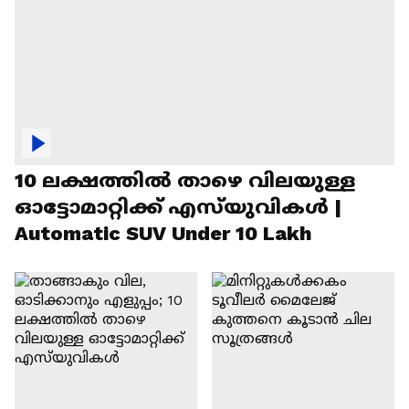
10 ലക്ഷത്തിൽ താഴെ വിലയുള്ള
ഓട്ടോമാറ്റിക്ക് എസ്‍യുവികൾ |
Automatic SUV Under 10 Lakh