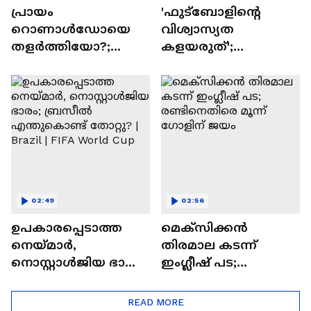
പ്രായം
'ഫുട്‌ബോളിന്റെ
റൊണാൾഡോയെ
വിശ്വാസ്യത
തളർത്തിയോ?;
കളയരുത്';
ലോക കിരീടമില്ലാതെ
ഫിഫയ്‌ക്കെതിരെ
ഇതിഹാസ
രൂക്ഷ
താരത്തിന്റെ
വിമർശനവുമായി
പടിയിറക്കം,
യുവേഫ | Donald
സ്പെയിൻ
Trump | FIFA
ക്വാർട്ടറിൽ
02:49
02:56
ഉപകാരപ്പെടാത്ത
മെക്‌സിക്കന്‍
നെയ്‌മാർ,
തിരമാല കടന്ന്
നൊസ്റ്റാൾജിയ ഭാരം;
ഇംഗ്ലീഷ് പട;
ബ്രസീൽ
രണ്ടിനെതിരെ മൂന്ന്
എന്തുകൊണ്ട്
ഗോളിന് ജയം
READ MORE