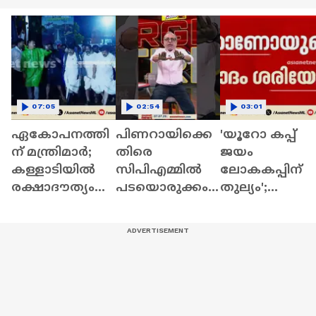
07:05
02:54
03:01
ഏകോപനത്തി
പിണറായിക്കെ
'യൂറോ കപ്പ്
ന് മന്ത്രിമാർ;
തിരെ
ജയം
കള്ളാടിയിൽ
സിപിഎമ്മില്‍
ലോകകപ്പിന്
രക്ഷാദൗത്യം
പടയൊരുക്കം;
തുല്യം';
പുരോ​
പിന്നില്‍ എം.എ
റോണാള്‍ഡോ
ഗമിക്കുന്നു
ബേബി?
യുടെ
വാദത്തില്‍
വിവാദം