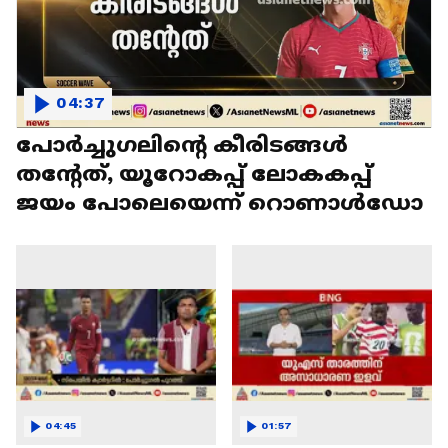
04:37
പോർച്ചു​ഗലിന്റെ കീരിടങ്ങൾ
തന്റേത്, യൂറോകപ്പ് ലോകകപ്പ്
ജയം പോലെയെന്ന് റൊണാൾഡോ
04:45
01:57