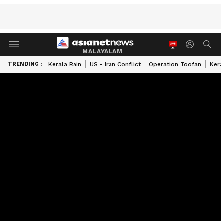
MALAYALAM
TRENDING :
Kerala Rain
US - Iran Conflict
Operation Toofan
Ker