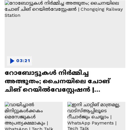
03:21
റോബോട്ടുകൾ നിർമ്മിച്ച
അത്ഭുതം; ചൈനയിലെ ചോങ്
ചിങ് റെയിൽവേസ്റ്റേഷൻ |
Chongqing Railway Station