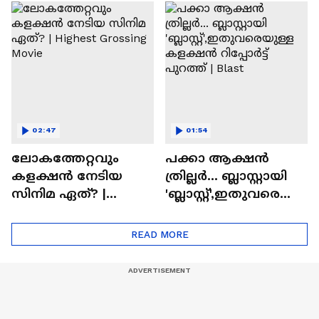
സിനിമയിലെ
ടൈംസ്' | Mollywood
'അമ്മമ്മ' ഡോളി
Times
ജൂൺ | Balan
02:47
01:54
ലോകത്തേറ്റവും
പക്കാ ആക്ഷൻ
കളക്ഷൻ നേടിയ
ത്രില്ലർ... ബ്ലാസ്റ്റായി
സിനിമ ഏത്? |
'ബ്ലാസ്റ്റ്',ഇതുവരെയു
Highest Grossing
ള്ള കളക്ഷൻ
Movie
റിപ്പോർട്ട് പുറത്ത് |
READ MORE
Blast