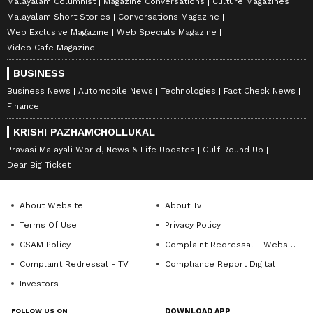
Malayalam Columnist
Magazine Conversations
Culture Magazines
Malayalam Short Stories
Conversations Magazine
Web Exclusive Magazine
Web Specials Magazine
Video Cafe Magazine
BUSINESS
Business News
Automobile News
Technologies
Fact Check News
Finance
KRISHI PAZHAMCHOLLUKAL
Pravasi Malayali World, News & Life Updates
Gulf Round Up
Dear Big Ticket
About Website
About Tv
Terms Of Use
Privacy Policy
CSAM Policy
Complaint Redressal - Website
Complaint Redressal - TV
Compliance Report Digital
Investors
FOLLOW US ON
DOWNLOAD APP