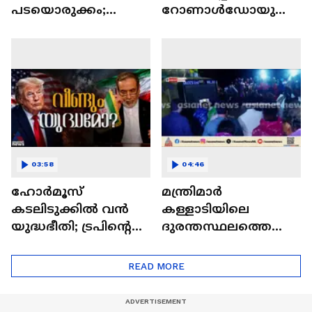
പടയൊരുക്കം;
റോണാള്‍ഡോയുടെ
പിന്നില്‍ എം.എ
വാദത്തില്‍ വിവാദം
ബേബി?
03:58
04:46
ഹോർമൂസ്
മന്ത്രിമാര്‍
കടലിടുക്കിൽ വൻ
കള്ളാടിയിലെ
യുദ്ധഭീതി; ട്രപിൻ്റെ
ദുരന്തസ്ഥലത്തെത്തി
'ഫിനിഷ് ദി ജോബ്'
; രാത്രിയിലും
പ്രഖ്യാപനത്തിന്
രക്ഷാപ്രവര്‍ത്തനം
READ MORE
പിന്നാലെഇറാൻ
തുടരുന്നു
കനപ്പിച്ചു