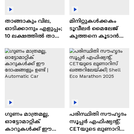
താങ്ങാകും വില,
മിനിറ്റുകൾക്കകം
ഓടിക്കാനും എളുപ്പം;
ടൂവീലർ മൈലേജ്
10 ലക്ഷത്തിൽ താഴെ
കുത്തനെ കൂടാൻ
വിലയുള്ള
ചില സൂത്രങ്ങൾ
ഓട്ടോമാറ്റിക്ക്
എസ്‍യുവികൾ
ഗുണം മാത്രമല്ല,
പരിസ്ഥിതി സൗഹൃദം
ഓട്ടോമാറ്റിക്
സൂപ്പർ എഫിഷ്യന്റ്,
കാറുകൾക്ക് ഈ
CETയുടെ ലുണാറിസ്