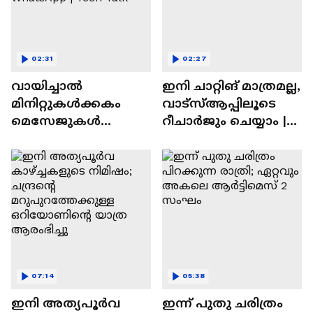
02:31
02:27
വായിച്ചാൽ
ഇനി ചാറ്റിങ് മാത്രമല്ല,
മിനിറ്റുകൾക്കകം
വാട്‌സ്‌ആപ്പിലൂടെ
മെസേജുകള്‍
റീചാർജും ചെയ്യാം |
അപ്രത്യക്ഷമാകും |
WhatsApp Payments |
WhatsApp | Tech Talk
Tech Talk
07:14
05:38
ഇനി അത്യപൂര്‍വ
ഇന്ന് പുതു ചരിത്രം