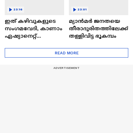
23:16
23:01
ഇത് കഴിവുകളുടെ
മ്യാൻമർ ജനതയെ
സംഗമവേദി, കാണാം
തീരാദുരിതത്തിലേക്ക്
ഏഷ്യാനെറ്റ്
തള്ളിവിട്ട ഭൂകമ്പം
ഷൈനിങ് സ്റ്റാർസ്
സീസൺ 2
READ MORE