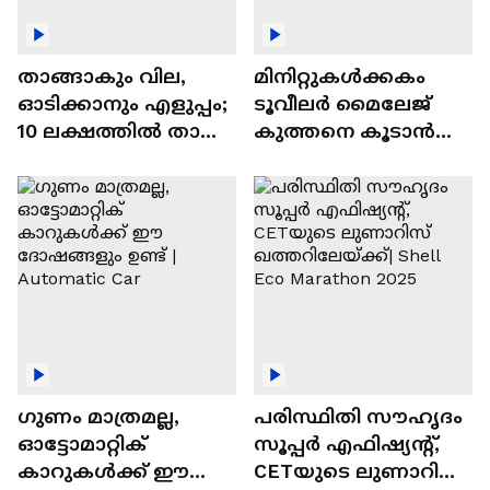
താങ്ങാകും വില,
മിനിറ്റുകൾക്കകം
ഓടിക്കാനും എളുപ്പം;
ടൂവീലർ മൈലേജ്
10 ലക്ഷത്തിൽ താഴെ
കുത്തനെ കൂടാൻ
വിലയുള്ള
ചില സൂത്രങ്ങൾ
ഓട്ടോമാറ്റിക്ക്
എസ്‍യുവികൾ
ഗുണം മാത്രമല്ല,
പരിസ്ഥിതി സൗഹൃദം
ഓട്ടോമാറ്റിക്
സൂപ്പർ എഫിഷ്യന്റ്,
കാറുകൾക്ക് ഈ
CETയുടെ ലുണാറിസ്