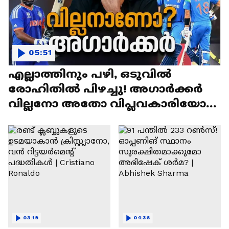
05:51
എല്ലാത്തിനും പഴി, ഒടുവില്‍
രോഹിതില്‍ പിഴച്ചു! അഗാര്‍ക്കർ
വില്ലനോ അതോ വിപ്ലവകാരിയോ? |
Ajit Agarkar
03:19
04:36