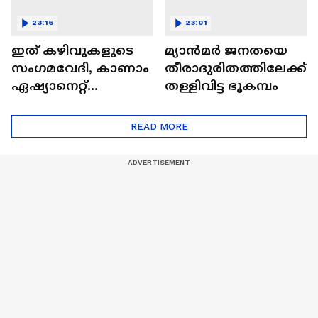
23:16
23:01
ഇത് കഴിവുകളുടെ
മ്യാൻമർ ജനതയെ
സംഗമവേദി, കാണാം
തീരാദുരിതത്തിലേക്ക്
ഏഷ്യാനെറ്റ്
തള്ളിവിട്ട ഭൂകമ്പം
ഷൈനിങ് സ്റ്റാർസ്
സീസൺ 2
READ MORE