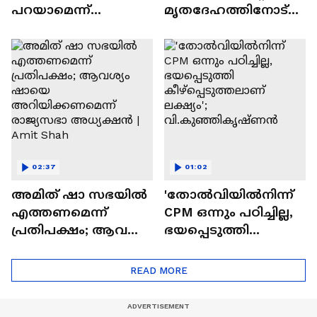
പറയാമെന്ന്
മൃതദേഹത്തിനോട്
പറയുന്നു, രാഷ്ട്രീയ
അനാദരവ്; വീഴ്ച
നേരിടൽ
ഏറ്റുപറഞ്ഞതിനാൽ
അവസാനിപ്പിച്ചു, ഇനി
പരാതിയില്ലെന്ന്
നിയമപരം' | CPM
കുടുംബം | Kannur
02:37
01:02
അമിത് ഷാ സഭയില്‍
'തോൽവിയിൽനിന്ന്
എത്തണമെന്ന്
CPM ഒന്നും പഠിച്ചില്ല,
പ്രതിപക്ഷം; ആവശ്യം
ഭയപ്പെടുത്തി
ഷായെ
കീഴ്പ്പെടുത്തലാണ്
അറിയിക്കണമെന്ന്
ലക്ഷ്യം';
READ MORE
രാജ്യസഭാ
വി.കുഞ്ഞികൃഷ്ണൻ
അധ്യക്ഷന്‍ | Amit