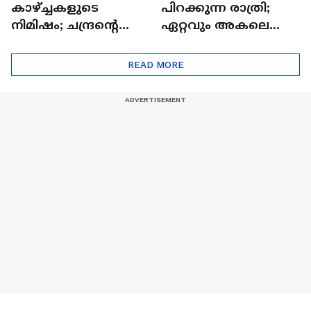
കാഴ്ച്ചകളുടെ
പിറക്കുന്ന രാത്രി;
നിമിഷം; ചന്ദ്രന്റെ
ഏറ്റവും അകലെ
മറുപുറത്തേക്കുള്ള
ആര്‍ട്ടിമെസ് 2 സംഘം
ഒറിയോണിന്റെ യാത്ര
READ MORE
ആരംഭിച്ചു