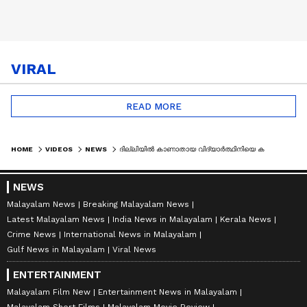
VIRAL
READ MORE
HOME
VIDEOS
NEWS
ദില്ലിയിൽ കാണാതായ വിദ്യാർത്ഥിനിയെ കണ്ടെത്തി; തിരിച്ചറിഞ്ഞത് മലയാളി കുടുംബം | MISSING CASE
NEWS
Malayalam News
Breaking Malayalam News
Latest Malayalam News
India News in Malayalam
Kerala News
Crime News
International News in Malayalam
Gulf News in Malayalam
Viral News
ENTERTAINMENT
Malayalam Film New
Entertainment News in Malayalam
Malayalam Short Films
Malayalam Movie Review