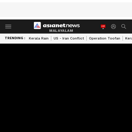
MALAYALAM
TRENDING :
Kerala Rain
US - Iran Conflict
Operation Toofan
Ker