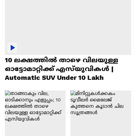
10 ലക്ഷത്തിൽ താഴെ വിലയുള്ള
ഓട്ടോമാറ്റിക്ക് എസ്‍യുവികൾ |
Automatic SUV Under 10 Lakh