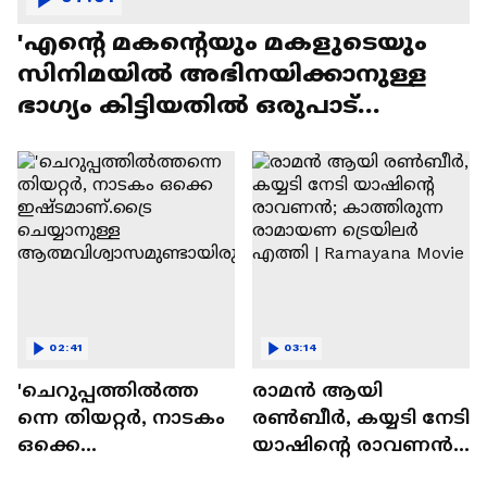
'എന്റെ മകന്റെയും മകളുടെയും
സിനിമയിൽ അഭിനയിക്കാനുള്ള
ഭാഗ്യം കിട്ടിയതിൽ ഒരുപാട്
സന്തോഷം'
02:41
03:14
'ചെറുപ്പത്തിൽത്ത
രാമന്‍ ആയി
ന്നെ തിയറ്റർ, നാടകം
രൺബീർ, കയ്യടി നേടി
ഒക്കെ
യാഷിന്റെ രാവണൻ;
ഇഷ്ടമാണ്.ട്രൈ
കാത്തിരുന്ന