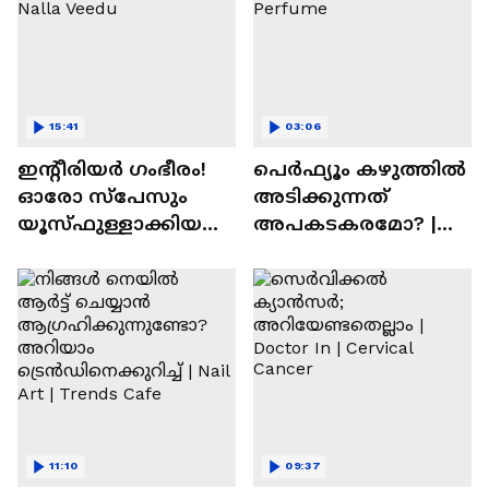
15:41
03:06
ഇന്റീരിയർ ഗംഭീരം!
പെർഫ്യൂം കഴുത്തിൽ
ഓരോ സ്‌പേസും
അടിക്കുന്നത്
യൂസ്ഫുള്ളാക്കിയ
അപകടകരമോ? |
വീട് | Nalla Veedu
Perfume
11:10
09:37