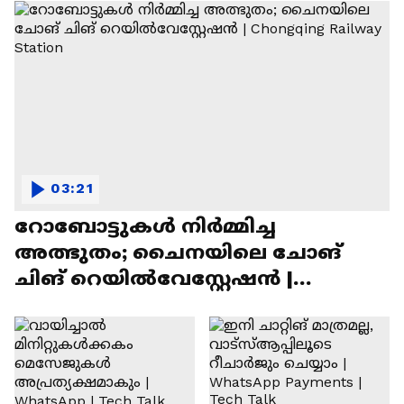
03:21
റോബോട്ടുകൾ നിർമ്മിച്ച
അത്ഭുതം; ചൈനയിലെ ചോങ്
ചിങ് റെയിൽവേസ്റ്റേഷൻ |
Chongqing Railway Station