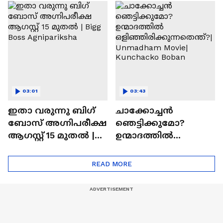
ചെയ്യാനുള്ള
രാമായണ ട്രെയിലർ
ആത്മവിശ്വാസമുണ്ടാ
എത്തി | Ramayana
യിരുന്നില്ല'
Movie
03:01
03:43
ഇതാ വരുന്നു ബിഗ്
ചാക്കോച്ചന്‍
ബോസ് അഗ്നിപരീക്ഷ
ഞെട്ടിക്കുമോ?
ആഗസ്റ്റ് 15 മുതൽ |
ഉന്മാദത്തിൽ
Bigg Boss Agnipariksha
ഒളിഞ്ഞിരിക്കുന്നതെ
ന്ത്?| Unmadham
READ MORE
Movie| Kunchacko
Boban