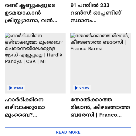
രണ്ട്‌ ക്ലബ്ബുകളുടെ
91 പന്തില്‍ 233
ഉടമയാകാന്‍
റണ്‍സ്! ഓപ്പണിങ്
ക്രിസ്റ്റ്യാനോ, വന്‍
സ്ഥാനം
റിട്ടയര്‍മെന്റ്‌
സുരക്ഷിതമാക്കുമോ
പദ്ധതികള്‍ | Cristiano
അഭിഷേക് ശർമ? |
Ronaldo
Abhishek Sharma
04:53
04:00
ഹാർദിക്കിനെ
തോല്‍ക്കാത്ത
ഒഴിവാക്കുമോ
മിലാന്‍, കീഴടങ്ങാത്ത
മുംബൈ?
ബരേസി | Franco
ചെന്നൈയിലേക്കുള്ള
Baresi
ട്രേഡ് എളുപ്പമല്ല |
READ MORE