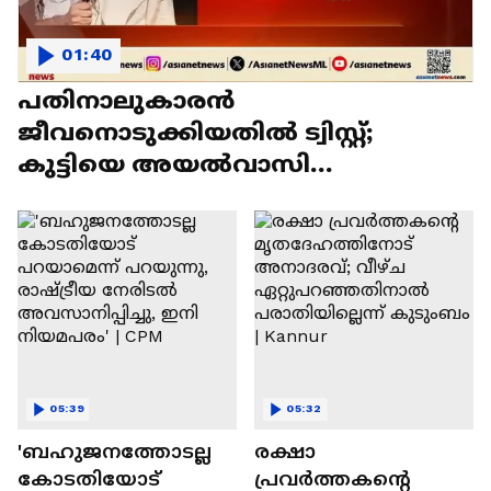
01:40
പതിനാലുകാരൻ
ജീവനൊടുക്കിയതിൽ ട്വിസ്റ്റ്;
കുട്ടിയെ അയൽവാസി
പീഡിപ്പിച്ചെന്ന് കണ്ടെത്തൽ |
Trivandrum
05:39
05:32
'ബഹുജനത്തോടല്ല
രക്ഷാ
കോടതിയോട്
പ്രവർത്തകന്റെ