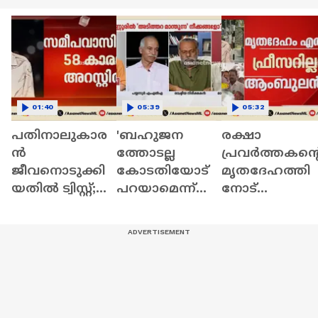
01:40
05:39
05:32
പതിനാലുകാര
'ബഹുജന
രക്ഷാ
ൻ
ത്തോടല്ല
പ്രവർത്തകന്റ
ജീവനൊടുക്കി
കോടതിയോട്
മൃതദേഹത്തി
യതിൽ ട്വിസ്റ്റ്;
പറയാമെന്ന്
നോട്
കുട്ടിയെ
പറയുന്നു,
അനാദരവ്;
അയൽവാസി
രാഷ്ട്രീയ
വീഴ്ച
പീഡിപ്പിച്ചെന്ന്
നേരിടൽ
ഏറ്റുപറഞ്ഞത
കണ്ടെത്തൽ |
അവസാനിപ്പിച്ചു
നാൽ
Trivandrum
, ഇനി
പരാതിയില്ലെന്ന
നിയമപരം' |
കുടുംബം |
CPM
Kannur