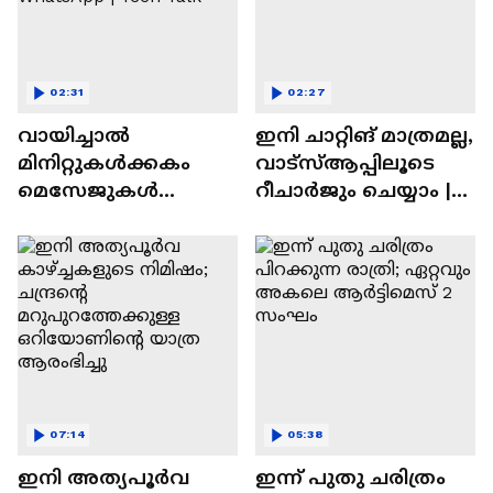
02:31
02:27
വായിച്ചാൽ
ഇനി ചാറ്റിങ് മാത്രമല്ല,
മിനിറ്റുകൾക്കകം
വാട്‌സ്‌ആപ്പിലൂടെ
മെസേജുകള്‍
റീചാർജും ചെയ്യാം |
അപ്രത്യക്ഷമാകും |
WhatsApp Payments |
WhatsApp | Tech Talk
Tech Talk
07:14
05:38
ഇനി അത്യപൂര്‍വ
ഇന്ന് പുതു ചരിത്രം