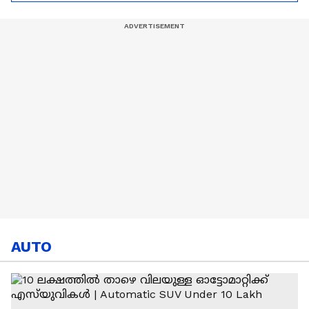
Hardik Pandya | CSK |
MI
AUTO