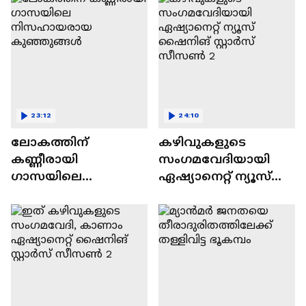
23:12
24:10
ലോകത്തിന്
കഴിവുകളുടെ
കണ്ണീരായി
സംഗമവേദിയായി
ഗാസയിലെ
ഏഷ്യാനെറ്റ് ന്യൂസ്
നിസഹായരായ
ഷൈനിങ് സ്റ്റാർസ്
കുഞ്ഞുങ്ങൾ
സീസൺ 2