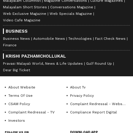
Malayalam Columnist
Magazine Conversations
Culture Magazines
Malayalam Short Stories
Conversations Magazine
Web Exclusive Magazine
Web Specials Magazine
Video Cafe Magazine
BUSINESS
Business News
Automobile News
Technologies
Fact Check News
Finance
KRISHI PAZHAMCHOLLUKAL
Pravasi Malayali World, News & Life Updates
Gulf Round Up
Dear Big Ticket
About Website
About Tv
Terms Of Use
Privacy Policy
CSAM Policy
Complaint Redressal - Website
Complaint Redressal - TV
Compliance Report Digital
Investors
FOLLOW US ON
DOWNLOAD APP