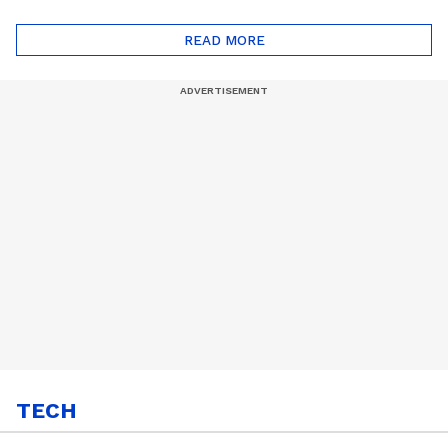
ദോഷങ്ങളും ഉണ്ട് |
ഖത്തറിലേയ്ക്ക്| Shell
Automatic Car
Eco Marathon 2025
READ MORE
TECH