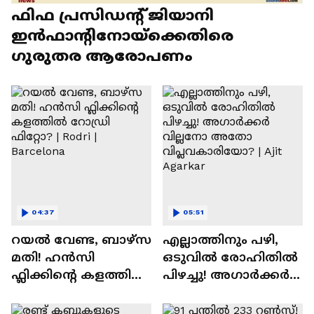
ഫിഫ പ്രസിഡന്റ് ജിയാനി
ഇൻഫാന്റിനോയ്‌ക്കെതിരെ
ഗുരുതര ആരോപണം
04:37
05:51
റയല്‍ വേണ്ട, ബാഴ്‌സ
എല്ലാത്തിനും പഴി,
മതി! ഹൻസി
ഒടുവില്‍ രോഹിതില്‍
ഫ്ലിക്കിന്റെ കളത്തില്‍
പിഴച്ചു! അഗാര്‍ക്കർ
റോഡ്രി ഫിറ്റോ? |
വില്ലനോ അതോ
Rodri | Barcelona
വിപ്ലവകാരിയോ? |