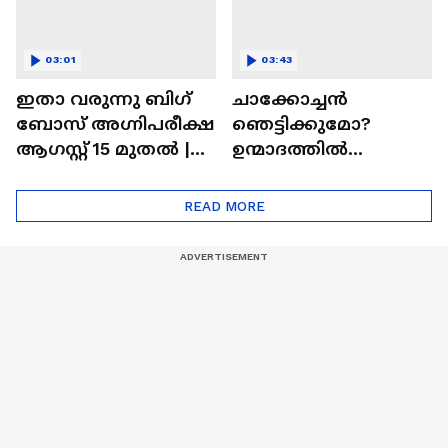
03:01
03:43
ഇതാ വരുന്നു ബിഗ്
ചാക്കോച്ചന്‍
ബോസ് അഗ്നിപരീക്ഷ
ഞെട്ടിക്കുമോ?
ആഗസ്റ്റ് 15 മുതൽ |
ഉന്മാദത്തിൽ
Bigg Boss Agnipariksha
ഒളിഞ്ഞിരിക്കുന്നതെ
ന്ത്?| Unmadham
READ MORE
Movie| Kunchacko
Boban