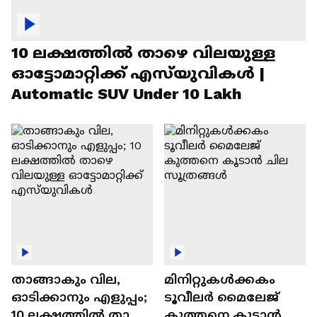
10 ലക്ഷത്തിൽ താഴെ വിലയുള്ള
ഓട്ടോമാറ്റിക്ക് എസ്‍യുവികൾ |
Automatic SUV Under 10 Lakh
താങ്ങാകും വില,
മിനിറ്റുകൾക്കകം
ഓടിക്കാനും എളുപ്പം;
ടൂവീലർ മൈലേജ്
10 ലക്ഷത്തിൽ താഴെ
കുത്തനെ കൂടാൻ