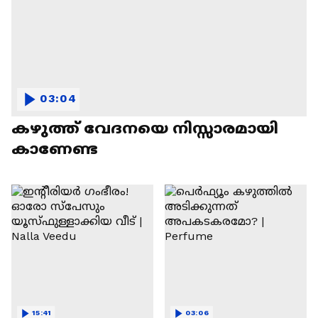
03:04
കഴുത്ത് വേദനയെ നിസ്സാരമായി
കാണേണ്ട
15:41
03:06