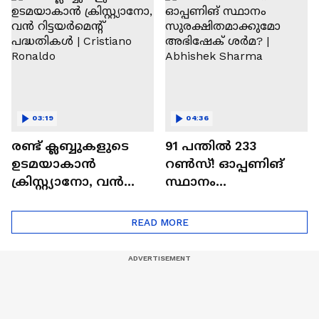
Ajit Agarkar
03:19
04:36
രണ്ട്‌ ക്ലബ്ബുകളുടെ
91 പന്തില്‍ 233
ഉടമയാകാന്‍
റണ്‍സ്! ഓപ്പണിങ്
ക്രിസ്റ്റ്യാനോ, വന്‍
സ്ഥാനം
റിട്ടയര്‍മെന്റ്‌
സുരക്ഷിതമാക്കുമോ
പദ്ധതികള്‍ | Cristiano
അഭിഷേക് ശർമ? |
READ MORE
Ronaldo
Abhishek Sharma