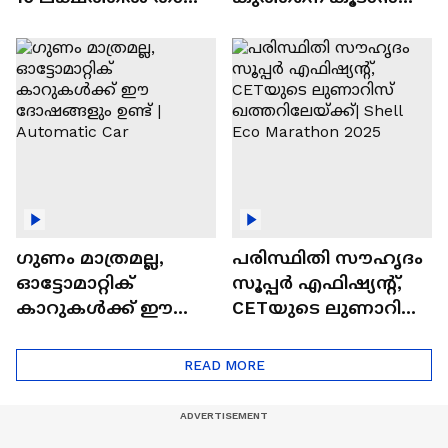
വിലയുള്ള
ചില സൂത്രങ്ങൾ
ഓട്ടോമാറ്റിക്ക്
എസ്‍യുവികൾ
ഗുണം മാത്രമല്ല,
പരിസ്ഥിതി സൗഹൃദം
ഓട്ടോമാറ്റിക്
സൂപ്പർ എഫിഷ്യന്റ്,
കാറുകൾക്ക് ഈ
CETയുടെ ലുണാറിസ്
ദോഷങ്ങളും ഉണ്ട് |
ഖത്തറിലേയ്ക്ക്| Shell
Automatic Car
Eco Marathon 2025
READ MORE