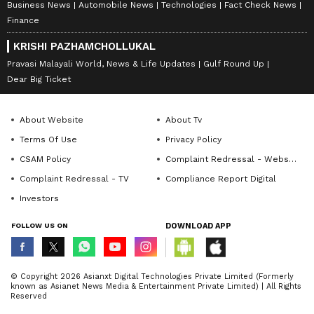
Business News
Automobile News
Technologies
Fact Check News
Finance
KRISHI PAZHAMCHOLLUKAL
Pravasi Malayali World, News & Life Updates
Gulf Round Up
Dear Big Ticket
About Website
About Tv
Terms Of Use
Privacy Policy
CSAM Policy
Complaint Redressal - Website
Complaint Redressal - TV
Compliance Report Digital
Investors
FOLLOW US ON
DOWNLOAD APP
© Copyright 2026 Asianxt Digital Technologies Private Limited (Formerly
known as Asianet News Media & Entertainment Private Limited) | All Rights
Reserved