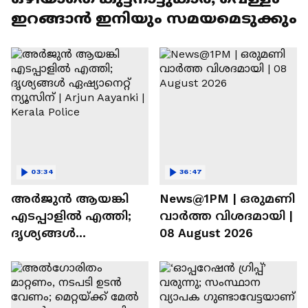
ഇറങ്ങാൻ ഇനിയും സമയമെടുക്കും
03:34
36:47
അർജുൻ ആയങ്കി
News@1PM | ഒരുമണി
എടപ്പാളിൽ എത്തി;
വാർത്ത വിശദമായി |
ദൃശ്യങ്ങൾ
08 August 2026
ഏഷ്യാനെറ്റ് ന്യൂസിന് |
Arjun Aayanki | Kerala
Police