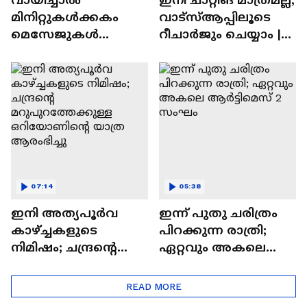
മിനിറ്റുകൾക്കകം
വാട്‌സ്‌ആപ്പിലൂടെ
മെസേജുകള്‍
റീചാർജും ചെയ്യാം |
അപ്രത്യക്ഷമാകും |
WhatsApp Payments |
WhatsApp | Tech Talk
Tech Talk
07:14
05:38
ഇനി അത്യപൂര്‍വ
ഇന്ന് പുതു ചരിത്രം
കാഴ്ച്ചകളുടെ
പിറക്കുന്ന രാത്രി;
നിമിഷം; ചന്ദ്രന്റെ
ഏറ്റവും അകലെ
മറുപുറത്തേക്കുള്ള
ആര്‍ട്ടിമെസ് 2 സംഘം
ഒറിയോണിന്റെ യാത്ര
READ MORE
ആരംഭിച്ചു