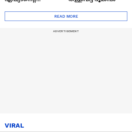
ഷൈനിങ് സ്റ്റാർസ്
സീസൺ 2
READ MORE
VIRAL