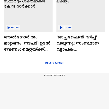
03:35
01:46
അൽഗോരിതം
‘ഓപ്പറേഷൻ ഗ്രിപ്പ്’
മാറ്റണം, നടപടി ഉടൻ
വരുന്നു; സംസ്ഥാന
വേണം; മെറ്റയ്ക്ക്
വ്യാപക
മേൽ സമ്മർദ്ദം
ഗുണ്ടാവേട്ടയാണ്
ശക്തമാക്കി കേന്ദ്ര
ലക്ഷ്യം
READ MORE
സർക്കാർ