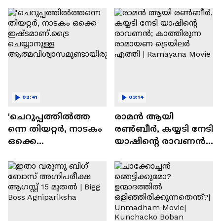
സന്തോഷം'
02:41
03:14
'ചെറുപ്പത്തിൽത്ത
രാമന്‍ ആയി
ന്നെ തിയറ്റർ, നാടകം
രൺബീർ, കയ്യടി നേടി
ഒക്കെ
യാഷിന്റെ രാവണൻ;
ഇഷ്ടമാണ്.ട്രൈ
കാത്തിരുന്ന
ചെയ്യാനുള്ള
രാമായണ ട്രെയിലർ
ആത്മവിശ്വാസമുണ്ടാ
എത്തി | Ramayana
യിരുന്നില്ല'
Movie