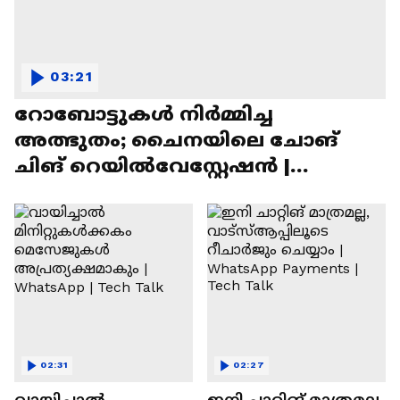
03:21
റോബോട്ടുകൾ നിർമ്മിച്ച
അത്ഭുതം; ചൈനയിലെ ചോങ്
ചിങ് റെയിൽവേസ്റ്റേഷൻ |
Chongqing Railway Station
02:31
02:27
വായിച്ചാൽ
ഇനി ചാറ്റിങ് മാത്രമല്ല,