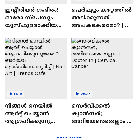
ഇന്റീരിയർ ഗംഭീരം!
പെർഫ്യൂം കഴുത്തിൽ
ഓരോ സ്‌പേസും
അടിക്കുന്നത്
യൂസ്ഫുള്ളാക്കിയ
അപകടകരമോ? |
വീട് | Nalla Veedu
Perfume
11:10
09:37
നിങ്ങൾ നെയിൽ
സെർവിക്കൽ
ആർട്ട് ചെയ്യാൻ
ക്യാൻസർ;
ആഗ്രഹിക്കുന്നുണ്ടോ
അറിയേണ്ടതെല്ലാം |
? അറിയാം
Doctor In | Cervical
ട്രെൻഡിനെക്കുറിച്ച് |
Cancer