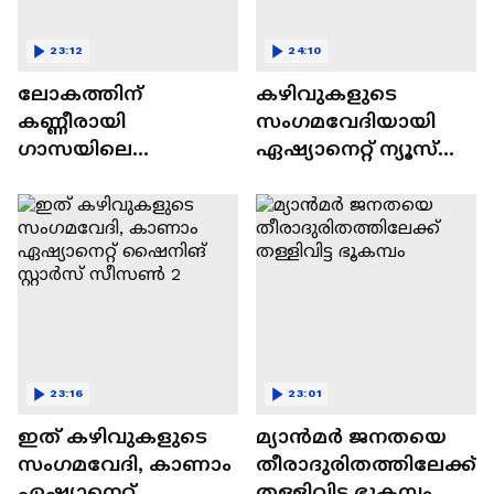
23:12
24:10
ലോകത്തിന്
കഴിവുകളുടെ
കണ്ണീരായി
സംഗമവേദിയായി
ഗാസയിലെ
ഏഷ്യാനെറ്റ് ന്യൂസ്
നിസഹായരായ
ഷൈനിങ് സ്റ്റാർസ്
കുഞ്ഞുങ്ങൾ
സീസൺ 2
23:16
23:01
ഇത് കഴിവുകളുടെ
മ്യാൻമർ ജനതയെ
സംഗമവേദി, കാണാം
തീരാദുരിതത്തിലേക്ക്
ഏഷ്യാനെറ്റ്
തള്ളിവിട്ട ഭൂകമ്പം