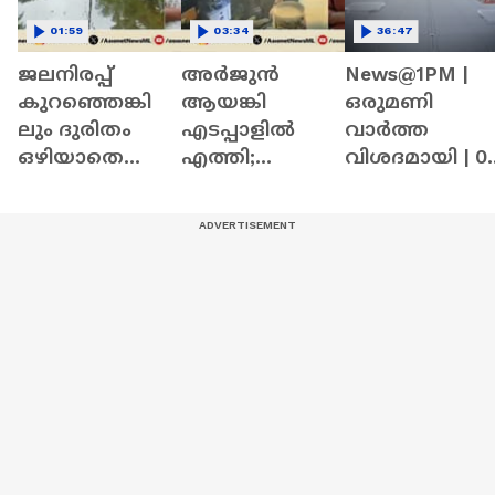
01:59
03:34
36:47
ജലനിരപ്പ്
അർജുൻ
News@1PM |
കുറഞ്ഞെങ്കി
ആയങ്കി
ഒരുമണി
ലും ദുരിതം
എടപ്പാളിൽ
വാർത്ത
ഒഴിയാതെ
എത്തി;
വിശദമായി | 0
കുട്ടനാട്ടുകാര്‍;
ദൃശ്യങ്ങൾ
August 2026
വെള്ളം
ഏഷ്യാനെറ്റ്
ഇറങ്ങാൻ
ന്യൂസിന് | Arjun
ഇനിയും
Aayanki | Kerala
സമയമെടുക്കും
Police