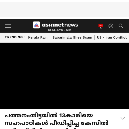
MALAYALAM
TRENDING :
Kerala Rain
Sabarimala Ghee Scam
US - Iran Conflict
പത്തനംതിട്ടയിൽ 13കാരിയെ
സഹപാഠികള്‍ പീഡിപ്പിച്ച കേസിൽ