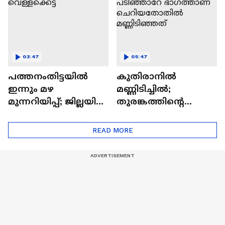
03:47
05:47
പത്തനംതിട്ടയിൽ
കുതിരാനിൽ
ഇന്നും മഴ
മണ്ണിടിച്ചിൽ;
മുന്നറിയിപ്പ്; ജില്ലയിൽ
തുരങ്കത്തിൻ്റെ
പലയിടങ്ങളിലും
പടിഞ്ഞാറേ
വെള്ളക്കെട്ട്
ഭാഗത്താണ്
READ MORE
ചെറിയതോതിൽ
മണ്ണിടിഞ്ഞത്