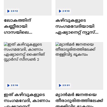
23:12
24:10
ലോകത്തിന്
കഴിവുകളുടെ
കണ്ണീരായി
സംഗമവേദിയായി
ഗാസയിലെ
ഏഷ്യാനെറ്റ് ന്യൂസ്
നിസഹായരായ
ഷൈനിങ് സ്റ്റാർസ്
കുഞ്ഞുങ്ങൾ
സീസൺ 2
23:16
23:01
ഇത് കഴിവുകളുടെ
മ്യാൻമർ ജനതയെ
സംഗമവേദി, കാണാം
തീരാദുരിതത്തിലേക്ക്
ഏഷ്യാനെറ്റ്
തള്ളിവിട്ട ഭൂകമ്പം