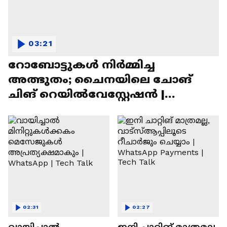
03:21
റോബോട്ടുകൾ നിർമ്മിച്ച
അത്ഭുതം; ചൈനയിലെ ചോങ്
ചിങ് റെയിൽവേസ്റ്റേഷൻ |
Chongqing Railway Station
02:31
02:27
വായിച്ചാൽ
ഇനി ചാറ്റിങ് മാത്രമല്ല,