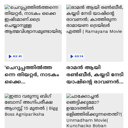
സന്തോഷം'
02:41
03:14
'ചെറുപ്പത്തിൽത്ത
രാമന്‍ ആയി
ന്നെ തിയറ്റർ, നാടകം
രൺബീർ, കയ്യടി നേടി
ഒക്കെ
യാഷിന്റെ രാവണൻ;
ഇഷ്ടമാണ്.ട്രൈ
കാത്തിരുന്ന
ചെയ്യാനുള്ള
രാമായണ ട്രെയിലർ
ആത്മവിശ്വാസമുണ്ടാ
എത്തി | Ramayana
യിരുന്നില്ല'
Movie