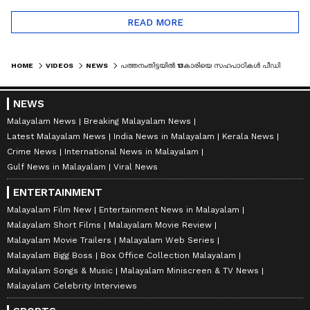
READ MORE
HOME
VIDEOS
NEWS
പത്തനംതിട്ടയിൽ 13കാരിയെ സഹപാഠികള്‍ പീഡിപ്പിച്ച കേസിൽ വഴിത്തിരിവ്; കസ്റ്റഡിയിലുളള ആറുപേരെ വിട്ടയച്ചു
NEWS
Malayalam News
Breaking Malayalam News
Latest Malayalam News
India News in Malayalam
Kerala News
Crime News
International News in Malayalam
Gulf News in Malayalam
Viral News
ENTERTAINMENT
Malayalam Film New
Entertainment News in Malayalam
Malayalam Short Films
Malayalam Movie Review
Malayalam Movie Trailers
Malayalam Web Series
Malayalam Bigg Boss
Box Office Collection Malayalam
Malayalam Songs & Music
Malayalam Miniscreen & TV News
Malayalam Celebrity Interviews