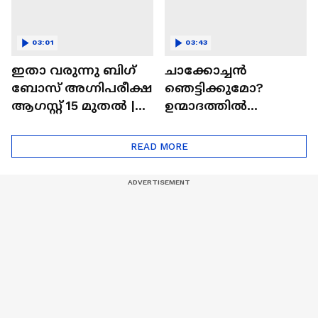
03:01
03:43
ഇതാ വരുന്നു ബിഗ്
ചാക്കോച്ചന്‍
ബോസ് അഗ്നിപരീക്ഷ
ഞെട്ടിക്കുമോ?
ആഗസ്റ്റ് 15 മുതൽ |
ഉന്മാദത്തിൽ
Bigg Boss Agnipariksha
ഒളിഞ്ഞിരിക്കുന്നതെ
ന്ത്?| Unmadham
READ MORE
Movie| Kunchacko
Boban