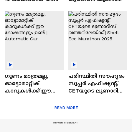
വിലയുള്ള
ചില സൂത്രങ്ങൾ
ഓട്ടോമാറ്റിക്ക്
എസ്‍യുവികൾ
ഗുണം മാത്രമല്ല,
പരിസ്ഥിതി സൗഹൃദം
ഓട്ടോമാറ്റിക്
സൂപ്പർ എഫിഷ്യന്റ്,
കാറുകൾക്ക് ഈ
CETയുടെ ലുണാറിസ്
ദോഷങ്ങളും ഉണ്ട് |
ഖത്തറിലേയ്ക്ക്| Shell
Automatic Car
Eco Marathon 2025
READ MORE