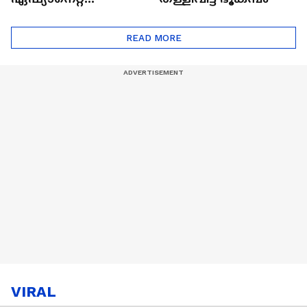
ഷൈനിങ് സ്റ്റാർസ്
സീസൺ 2
READ MORE
VIRAL