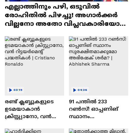
എല്ലാത്തിനും പഴി, ഒടുവില്‍
രോഹിതില്‍ പിഴച്ചു! അഗാര്‍ക്കർ
വില്ലനോ അതോ വിപ്ലവകാരിയോ? |
Ajit Agarkar
03:19
04:36
രണ്ട്‌ ക്ലബ്ബുകളുടെ
91 പന്തില്‍ 233
ഉടമയാകാന്‍
റണ്‍സ്! ഓപ്പണിങ്
ക്രിസ്റ്റ്യാനോ, വന്‍
സ്ഥാനം
റിട്ടയര്‍മെന്റ്‌
സുരക്ഷിതമാക്കുമോ
പദ്ധതികള്‍ | Cristiano
അഭിഷേക് ശർമ? |