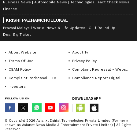
Business News
Automobile News
Technologies
Fact Check News
Finance
KRISHI PAZHAMCHOLLUKAL
Pravasi Malayali World, News & Life Updates
Gulf Round Up
Dear Big Ticket
About Website
About Tv
Terms Of Use
Privacy Policy
CSAM Policy
Complaint Redressal - Website
Complaint Redressal - TV
Compliance Report Digital
Investors
FOLLOW US ON
DOWNLOAD APP
© Copyright 2026 Asianxt Digital Technologies Private Limited (Formerly
known as Asianet News Media & Entertainment Private Limited) | All Rights
Reserved