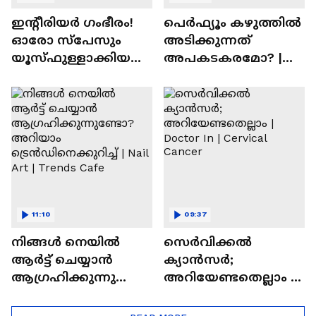
ഇന്റീരിയർ ഗംഭീരം!
പെർഫ്യൂം കഴുത്തിൽ
ഓരോ സ്‌പേസും
അടിക്കുന്നത്
യൂസ്ഫുള്ളാക്കിയ
അപകടകരമോ? |
വീട് | Nalla Veedu
Perfume
11:10
09:37
നിങ്ങൾ നെയിൽ
സെർവിക്കൽ
ആർട്ട് ചെയ്യാൻ
ക്യാൻസർ;
ആഗ്രഹിക്കുന്നുണ്ടോ
അറിയേണ്ടതെല്ലാം |
? അറിയാം
Doctor In | Cervical
ട്രെൻഡിനെക്കുറിച്ച് |
Cancer