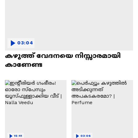
03:04
കഴുത്ത് വേദനയെ നിസ്സാരമായി
കാണേണ്ട
15:41
03:06