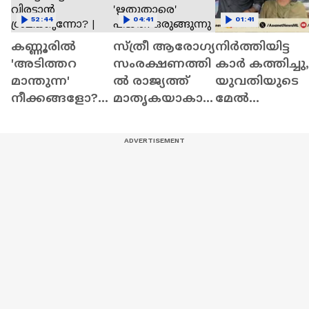
52:44
04:41
01:41
കണ്ണൂരിൽ
സ്ത്രീ ആരോഗ്യ
നിർത്തിയിട്ട
'അടിത്തറ
സംരക്ഷണത്തി
കാർ കത്തിച്ചു,
മാന്തുന്ന'
ൽ രാജ്യത്ത്
യുവതിയുടെ
നീക്കങ്ങളോ?
മാതൃകയാകാ
മേൽ
പാർട്ടി വിട്ടവരെ
ൻ കര്‍ണാടക;
പെട്രോളൊഴിച്
വിരട്ടാൻ
'ഋതുതാരെ'
; വീട്ടിൽക്കയറി
ശ്രമിക്കുന്നോ? |
പദ്ധതി
യുവാവിന്റെ
News Hour
ഒരുങ്ങുന്നു
പരാക്രമം