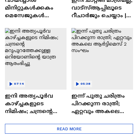
മിനിറ്റുകൾക്കകം
വാട്‌സ്‌ആപ്പിലൂടെ
മെസേജുകള്‍
റീചാർജും ചെയ്യാം |
അപ്രത്യക്ഷമാകും |
WhatsApp Payments |
WhatsApp | Tech Talk
Tech Talk
07:14
05:38
ഇനി അത്യപൂര്‍വ
ഇന്ന് പുതു ചരിത്രം
കാഴ്ച്ചകളുടെ
പിറക്കുന്ന രാത്രി;
നിമിഷം; ചന്ദ്രന്റെ
ഏറ്റവും അകലെ
മറുപുറത്തേക്കുള്ള
ആര്‍ട്ടിമെസ് 2 സംഘം
ഒറിയോണിന്റെ യാത്ര
READ MORE
ആരംഭിച്ചു