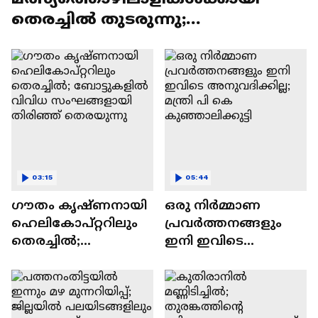
തെരച്ചിൽ തുടരുന്നു;
ദൗർഭാഗ്യകരമായ സംഭവമെന്ന്
പി.സി.വിഷ്‌ണുനാഥ്‌
03:15
05:44
ഗൗതം കൃഷ്ണനായി
ഒരു നിര്‍മ്മാണ
ഹെലികോപ്റ്ററിലും
പ്രവര്‍ത്തനങ്ങളും
തെരച്ചിൽ;‍‍‍
ഇനി ഇവിടെ
ബോട്ടുകളിൽ വിവിധ
അനുവദിക്കില്ല; മന്ത്രി
സംഘങ്ങളായി
പി കെ
തിരിഞ്ഞ് തെരയുന്നു
കുഞ്ഞാലിക്കുട്ടി