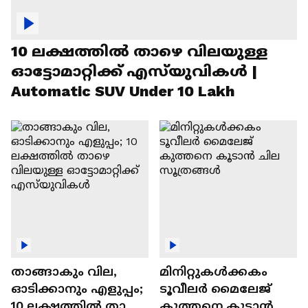
10 ലക്ഷത്തിൽ താഴെ വിലയുള്ള
ഓട്ടോമാറ്റിക്ക് എസ്‍യുവികൾ |
Automatic SUV Under 10 Lakh
താങ്ങാകും വില,
മിനിറ്റുകൾക്കകം
ഓടിക്കാനും എളുപ്പം;
ടൂവീലർ മൈലേജ്
10 ലക്ഷത്തിൽ താഴെ
കുത്തനെ കൂടാൻ