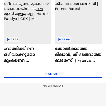
Ronaldo
Abhishek Sharma
04:53
04:00
ഹാർദിക്കിനെ
തോല്‍ക്കാത്ത
ഒഴിവാക്കുമോ
മിലാന്‍, കീഴടങ്ങാത്ത
മുംബൈ?
ബരേസി | Franco
ചെന്നൈയിലേക്കുള്ള
Baresi
ട്രേഡ് എളുപ്പമല്ല |
READ MORE
Hardik Pandya | CSK |
MI