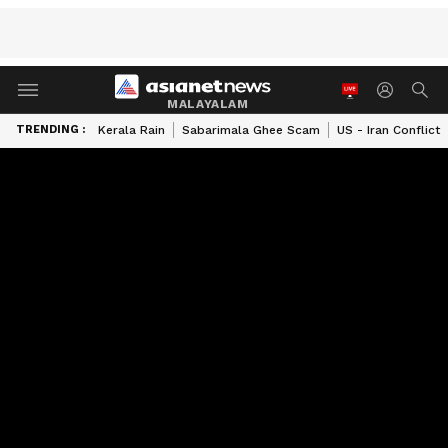
MALAYALAM
TRENDING :
Kerala Rain
Sabarimala Ghee Scam
US - Iran Conflict