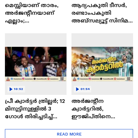
മെസ്സിയാണ് താരം,
ആദ്യപകുതി ടീസർ,
അർജന്റീനയാണ്
രണ്ടാംപകുതി
എല്ലാം;
അബ്സല്യൂട്ട് സിനിമ...
അർജന്റീനയുടെ
ആർപ്പുവിളിയോടെ
ക്വാർട്ടർ
തിരുവനന്തപുരത്തെ
പ്രവേശനത്തിന്റെ
ആരാധകർ
ആരവത്തിൽ
പ്രവാസികൾ
10:52
01:54
പ്രീ ക്വാർട്ടർ ത്രില്ലർ; 12
അർജന്റീന
മിനുട്ടിനുള്ളിൽ 3 ​
ക്വാർട്ടറിൽ,
ഗോൾ തിരിച്ചടിച്ച്
ഈജിപ്തിനെ
അർജന്റീന
തോൽപിച്ചത്
ത്രില്ലറിൽ; വിതുമ്പി
READ MORE