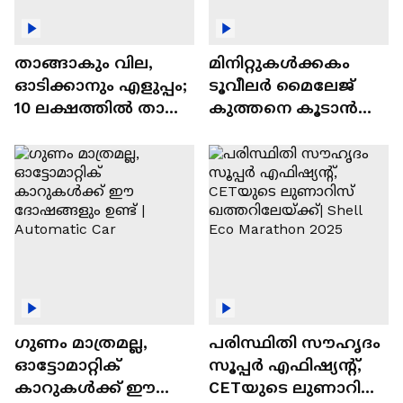
താങ്ങാകും വില,
മിനിറ്റുകൾക്കകം
ഓടിക്കാനും എളുപ്പം;
ടൂവീലർ മൈലേജ്
10 ലക്ഷത്തിൽ താഴെ
കുത്തനെ കൂടാൻ
വിലയുള്ള
ചില സൂത്രങ്ങൾ
ഓട്ടോമാറ്റിക്ക്
എസ്‍യുവികൾ
ഗുണം മാത്രമല്ല,
പരിസ്ഥിതി സൗഹൃദം
ഓട്ടോമാറ്റിക്
സൂപ്പർ എഫിഷ്യന്റ്,
കാറുകൾക്ക് ഈ
CETയുടെ ലുണാറിസ്