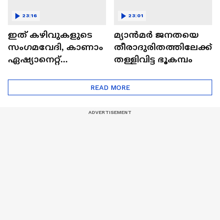
23:16
23:01
ഇത് കഴിവുകളുടെ
മ്യാൻമർ ജനതയെ
സംഗമവേദി, കാണാം
തീരാദുരിതത്തിലേക്ക്
ഏഷ്യാനെറ്റ്
തള്ളിവിട്ട ഭൂകമ്പം
ഷൈനിങ് സ്റ്റാർസ്
സീസൺ 2
READ MORE