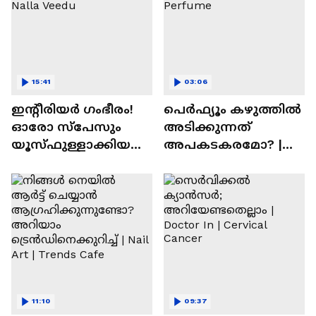
15:41
03:06
ഇന്റീരിയർ ഗംഭീരം!
പെർഫ്യൂം കഴുത്തിൽ
ഓരോ സ്‌പേസും
അടിക്കുന്നത്
യൂസ്ഫുള്ളാക്കിയ
അപകടകരമോ? |
വീട് | Nalla Veedu
Perfume
11:10
09:37