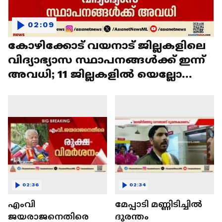
02:09
കോഴിക്കോട് വയനാട് ജില്ലകളിലെ
വിദ്യാഭ്യാസ സ്ഥാപനങ്ങൾക്ക് ഇന്ന്
അവധി; 11 ജില്ലകളിൽ യെല്ലോ
അലേർട്ട്
02:36
02:34
എംവി
മേപ്പാടി മണ്ണിടിച്ചിൽ
ജയരാജനെതിരെ
ദുരന്തം