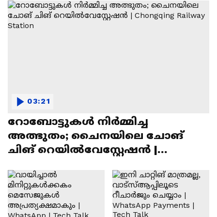
03:21
റോബോട്ടുകൾ നിർമ്മിച്ച
അത്ഭുതം; ചൈനയിലെ ചോങ്
ചിങ് റെയിൽവേസ്റ്റേഷൻ |
Chongqing Railway Station