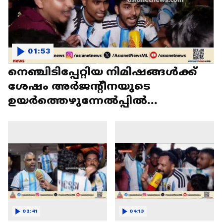
01:53
നെഞ്ചിടിപ്പേറ്റിയ നിമിഷങ്ങൾക്ക്
ശേഷം അർജന്റീനയുടെ
ഉയർത്തെഴുന്നേൽപ്പിൽ
ആവേശത്തോടെ ആരാധകർ
02:41
04:13