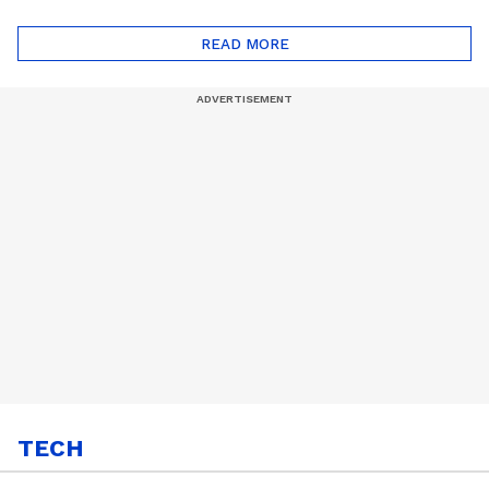
ദോഷങ്ങളും ഉണ്ട് |
ഖത്തറിലേയ്ക്ക്| Shell
Automatic Car
Eco Marathon 2025
READ MORE
TECH