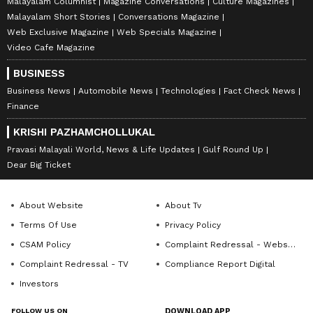
Malayalam Columnist
Magazine Conversations
Culture Magazines
Malayalam Short Stories
Conversations Magazine
Web Exclusive Magazine
Web Specials Magazine
Video Cafe Magazine
BUSINESS
Business News
Automobile News
Technologies
Fact Check News
Finance
KRISHI PAZHAMCHOLLUKAL
Pravasi Malayali World, News & Life Updates
Gulf Round Up
Dear Big Ticket
About Website
About Tv
Terms Of Use
Privacy Policy
CSAM Policy
Complaint Redressal - Website
Complaint Redressal - TV
Compliance Report Digital
Investors
FOLLOW US ON
DOWNLOAD APP