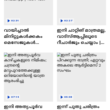
02:31
02:27
വായിച്ചാൽ
ഇനി ചാറ്റിങ് മാത്രമല്ല,
മിനിറ്റുകൾക്കകം
വാട്‌സ്‌ആപ്പിലൂടെ
മെസേജുകള്‍
റീചാർജും ചെയ്യാം |
അപ്രത്യക്ഷമാകും |
WhatsApp Payments |
WhatsApp | Tech Talk
Tech Talk
07:14
05:38
ഇനി അത്യപൂര്‍വ
ഇന്ന് പുതു ചരിത്രം