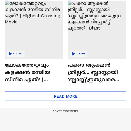
സിനിമയിലെ
ടൈംസ്' | Mollywood
'അമ്മമ്മ' ഡോളി
Times
ജൂൺ | Balan
02:47
01:54
ലോകത്തേറ്റവും
പക്കാ ആക്ഷൻ
കളക്ഷൻ നേടിയ
ത്രില്ലർ... ബ്ലാസ്റ്റായി
സിനിമ ഏത്? |
'ബ്ലാസ്റ്റ്',ഇതുവരെയു
Highest Grossing
ള്ള കളക്ഷൻ
Movie
റിപ്പോർട്ട് പുറത്ത് |
READ MORE
Blast