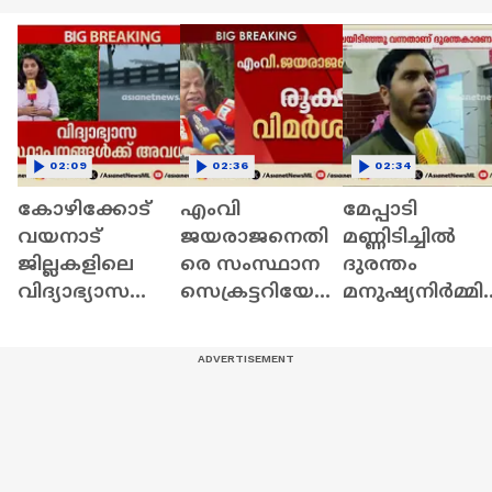
02:09
02:36
02:34
കോഴിക്കോട്
എംവി
മേപ്പാടി
വയനാട്
ജയരാജനെതി
മണ്ണിടിച്ചിൽ
ജില്ലകളിലെ
രെ സംസ്ഥാന
ദുരന്തം
വിദ്യാഭ്യാസ
സെക്രട്ടറിയേറ്റി
മനുഷ്യനിർമ്മ
സ്ഥാപനങ്ങൾ
ൽ
മല്ല
ക്ക് ഇന്ന്
രൂക്ഷവിമർശ
പ്രകൃതിക്ഷോ
അവധി; 11
നം
മെന്ന്
ജില്ലകളിൽ
കൊങ്കൺ
യെല്ലോ
റെയിൽവേ
അലേർട്ട്
കമ്പനി