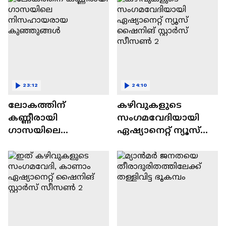
23:12
24:10
ലോകത്തിന്
കഴിവുകളുടെ
കണ്ണീരായി
സംഗമവേദിയായി
ഗാസയിലെ
ഏഷ്യാനെറ്റ് ന്യൂസ്
നിസഹായരായ
ഷൈനിങ് സ്റ്റാർസ്
കുഞ്ഞുങ്ങൾ
സീസൺ 2