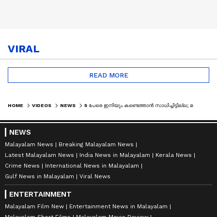
VIRAL
READ MORE
HOME
VIDEOS
NEWS
5 പേരെ ഇനിയും കണ്ടെത്താൻ സാധിച്ചിട്ടില്ല; മണ്ണിടച്ചലിൽ നടന്നയിടത്ത് ഇന്നും തെരച്ചിൽ
NEWS
Malayalam News
Breaking Malayalam News
Latest Malayalam News
India News in Malayalam
Kerala News
Crime News
International News in Malayalam
Gulf News in Malayalam
Viral News
ENTERTAINMENT
Malayalam Film New
Entertainment News in Malayalam
Malayalam Short Films
Malayalam Movie Review