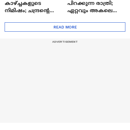
കാഴ്ച്ചകളുടെ
പിറക്കുന്ന രാത്രി;
നിമിഷം; ചന്ദ്രന്റെ
ഏറ്റവും അകലെ
മറുപുറത്തേക്കുള്ള
ആര്‍ട്ടിമെസ് 2 സംഘം
ഒറിയോണിന്റെ യാത്ര
READ MORE
ആരംഭിച്ചു