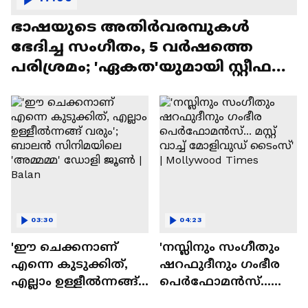
ഭാഷയുടെ അതിർവരമ്പുകൾ
ഭേദിച്ച സംഗീതം, 5 വർഷത്തെ
പരിശ്രമം; 'ഏകത'യുമായി സ്റ്റീഫൻ
ദേവസി| Stephen Devassy
03:30
04:23
'ഈ ചെക്കനാണ്
'നസ്ലിനും സംഗീതും
എന്നെ കുടുക്കിത്,
ഷറഫുദീനും ഗംഭീര
എല്ലാം ഉള്ളീൽന്നങ്ങ്
പെർഫോമൻസ്...
വരും'; ബാലൻ
മസ്റ്റ് വാച്ച് മോളിവുഡ്