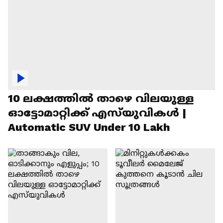
10 ലക്ഷത്തിൽ താഴെ വിലയുള്ള
ഓട്ടോമാറ്റിക്ക് എസ്‍യുവികൾ |
Automatic SUV Under 10 Lakh