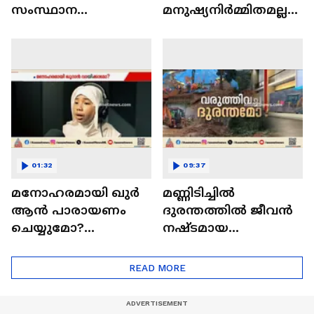
സംസ്ഥാന
മനുഷ്യനിർമ്മിതമല്ല
സെക്രട്ടറിയേറ്റിൽ
പ്രകൃതിക്ഷോഭമെന്ന്
രൂക്ഷവിമർശനം
കൊങ്കൺ
റെയിൽവേ കമ്പനി
01:32
09:37
മനോഹരമായി ഖുർ
മണ്ണിടിച്ചിൽ
ആൻ പാരായണം
ദുരന്തത്തിൽ ജീവൻ
ചെയ്യുമോ?
നഷ്ടമായ
ദുബായിയുടെ 10
അന്യസംസ്ഥാന
ലക്ഷം ഡോളർ
തൊഴിലാളികളുടെ
READ MORE
സമ്മാനം നേടാം
മൃതദേഹങ്ങൾ
നാടുകളിൽ