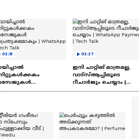
02:31
02:27
ായിച്ചാൽ
ഇനി ചാറ്റിങ് മാത്രമല്ല,
നിറ്റുകൾക്കകം
വാട്‌സ്‌ആപ്പിലൂടെ
െസേജുകള്‍
റീചാർജും ചെയ്യാം |
്രത്യക്ഷമാകും |
WhatsApp Payments | Te
atsApp | Tech Talk
Talk