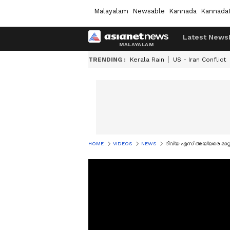
Malayalam
Newsable
Kannada
Kannada
Latest News
TRENDING :
Kerala Rain
US - Iran Conflict
HOME
VIDEOS
NEWS
ദിവ്യ എസ് അയ്യരെ മാറ്റി