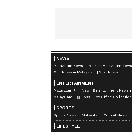
NEWS
Malayalam News
Breaking Malayalam News
Gulf News in Malayalam
Viral News
ENTERTAINMENT
Malayalam Film New
Entertainment News i
Malayalam Bigg Boss
Box Office Collectio
SPORTS
Sports News in Malayalam
Cricket News i
LIFESTYLE