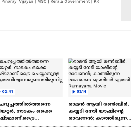
 Pinarayi Vijayan | MSC | Kerala Government | KK
02:41
03:14
െറുപ്പത്തിൽത്തന്നെ
രാമന്‍ ആയി രൺബീർ,
യറ്റർ, നാടകം ഒക്കെ
കയ്യടി നേടി യാഷിന്റെ
ഷ്ടമാണ്.ട്രൈ
രാവണൻ; കാത്തിരുന്ന
യ്യാനുള്ള
രാമായണ ട്രെയിലർ