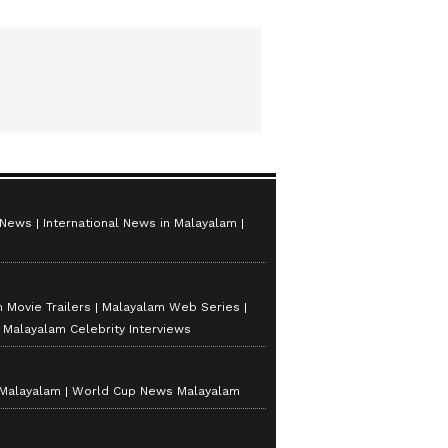
 News
International News in Malayalam
 Movie Trailers
Malayalam Web Series
Malayalam Celebrity Interviews
 Malayalam
World Cup News Malayalam