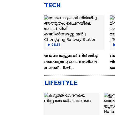
TECH
03:21
റോബോട്ടുകൾ നിർമ്മിച്ച
വ
അത്ഭുതം; ചൈനയിലെ
മി
ചോങ് ചിങ്
മ
റെയിൽവേസ്റ്റേഷൻ |
അപ
Chongqing Railway Station
Wh
LIFESTYLE