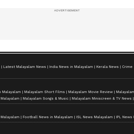
സീസൺ 2
Latest Malayalam News
India News in Malayalam
Kerala News
Crime
n Malayalam
Malayalam Short Films
Malayalam Movie Review
Malayalam
n Malayalam
Malayalam Songs & Music
Malayalam Miniscreen & TV News
n Malayalam
Football News in Malayalam
ISL News Malayalam
IPL News