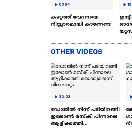
03:04
15
കഴുത്ത് വേദനയെ
ഇന്റ
നിസ്സാരമായി കാണേണ്ട
ഓരോ
യൂസ്
Nall
OTHER VIDEOS
22:03
ഡോജിൽ നിന്ന് പടിയിറങ്ങി
ല
ഇലോൺ മസ്ക്, പിന്നാലെ
ഗ
ആളിക്കത്തി
ന
മയക്കുമരുന്ന് വിവാദവും
ക