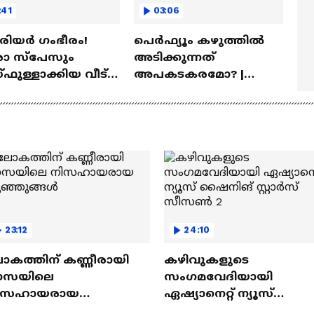
:41
03:06
ീരിയർ ഗംഭീരം!
പെർഫ്യൂം കഴുത്തിൽ
 സ്‌പേസും
അടിക്കുന്നത്
ഫുള്ളാക്കിയ വീട് |
അപകടകരമോ? |
a Veedu
Perfume
23:12
24:10
ോകത്തിന് കണ്ണീരായി
കഴിവുകളുടെ
ാസയിലെ
സംഗമവേദിയായി
ിസഹായരായ
ഏഷ്യാനെറ്റ് ന്യൂസ്
ുഞ്ഞുങ്ങൾ
ഷൈനിങ് സ്റ്റാർസ്