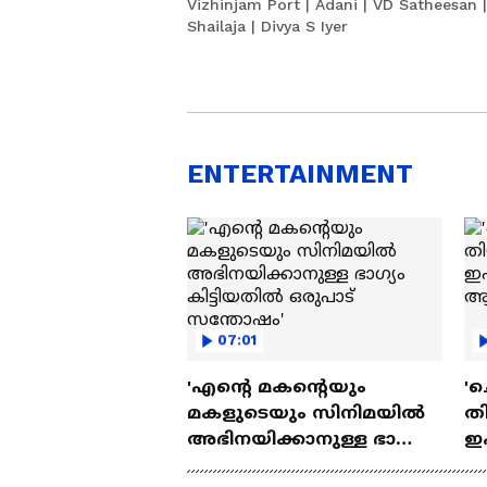
Vizhinjam Port | Adani | VD Satheesan |
Shailaja | Divya S Iyer
ENTERTAINMENT
07:01
'എന്റെ മകന്റെയും
'ച
മകളുടെയും സിനിമയിൽ
തി
അഭിനയിക്കാനുള്ള ഭാഗ്യം
ഇ
കിട്ടിയതിൽ ഒരുപാട്
ചെ