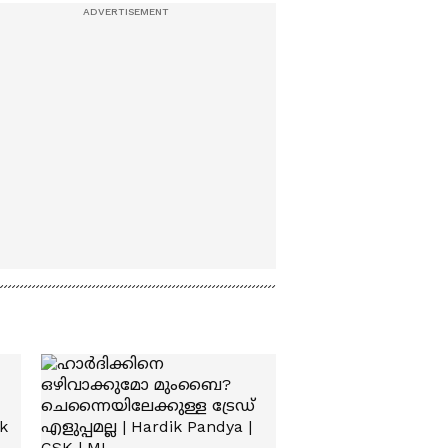
പ്രതിപക്ഷം; ആവശ്യം
ഷായെ
അറിയിക്കണമെന്ന്
രാജ്യസഭാ അധ്യക്ഷന്‍ |
Amit Shah