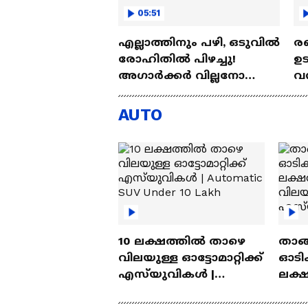
05:51
എല്ലാത്തിനും പഴി, ഒടുവില്‍
രണ
രോഹിതില്‍ പിഴച്ചു!
ഉട
അഗാര്‍ക്കർ വില്ലനോ
വന്
അതോ വിപ്ലവകാരിയോ? |
പദ
Ajit Agarkar
Ro
AUTO
10 ലക്ഷത്തിൽ താഴെ
താങ്
വിലയുള്ള ഓട്ടോമാറ്റിക്ക്
ഓടിക
എസ്‍യുവികൾ |
ലക്
Automatic SUV Under 10
വിലയ
Lakh
എസ്