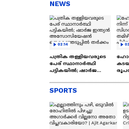
സന്തോഷം'
ആ
NEWS
ന്ന
02:14
0
പത്രിക തള്ളിയവരുടെ
ഹോ
പേര് സ്ഥാനാര്‍ത്ഥി
കടയി
പട്ടികയിൽ; ഷാര്‍ജ
രൂപയ
ഇന്ത്യൻ
മോഷ
അസോസിയേഷൻ
സ്വദ
SPORTS
തെര‍ഞ്ഞെടുപ്പിൽ
Kann
തര്‍ക്കം