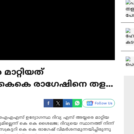
മാറ്റിയത്
; കെകെ രാ​ഗേഷിനെ തളളി
Follow Us
ഐഎഎസ് ഉദ്യോ​ഗസ്ഥ ദിവ്യ എസ് അയ്യരെ മാറ്റിയ
ില്ലെന്ന് കെ കെ ശൈലജ; ദിവ്യയെ സ്ഥാനത്ത് നിന്ന്
െക്രട്ടറി കെ കെ രാ​ഗേഷ് വിമർശനമുന്നയിച്ചിരുന്നു