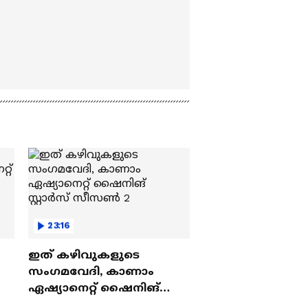
23:16
ഇത് കഴിവുകളുടെ
സംഗമവേദി, കാണാം
ഏഷ്യാനെറ്റ് ഷൈനിങ്
സ്റ്റാർസ് സീസൺ 2