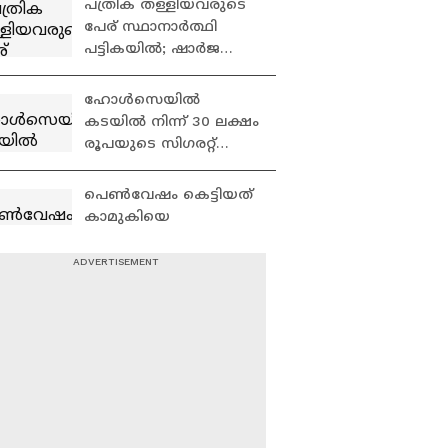
പത്രിക തള്ളിയവരുടെ
Divya S Iyer | Adani
പേര് സ്ഥാനാര്‍ത്ഥി
പട്ടികയിൽ; ഷാര്‍ജ
ഇന്ത്യൻ
അസോസിയേഷൻ
ഹോൾസെയിൽ
തെര‍ഞ്ഞെടുപ്പിൽ
കടയിൽ നിന്ന് 30 ലക്ഷം
തര്‍ക്കം
രൂപയുടെ സിഗരറ്റ്
മോഷണം; തമിഴ്നാട്
സ്വദേശി പിടിയിൽ |
പെൺവേഷം കെട്ടിയത്
Kannur
കാമുകിയെ
കൊലപ്പെടുത്താൻ;
ഗുരുവായൂരിൽ അഞ്ച്
പ്രതികളെ റിമാൻഡ്
കണ്ണൂരില്‍
ചെയ്തു | Thrissur
വയോധികയുടെ മാല
മോഷ്ടിച്ച ഹോം നഴ്‌സും
ആണ്‍സുഹൃത്തും
പിടിയില്‍ | Kannur | Gold
പത്തനംതിട്ടയിലെ
Theft case
ഞെട്ടിക്കുന്ന
പോക്സോ കേസ്;