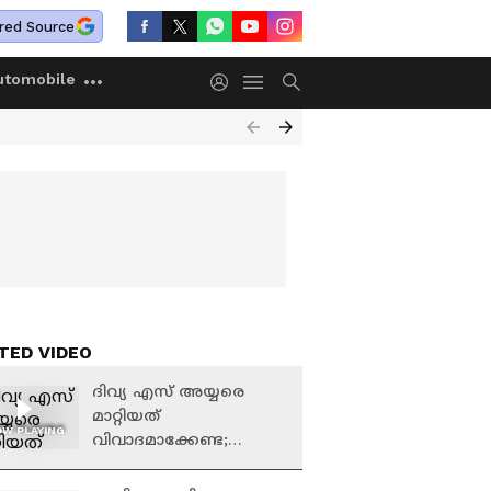
red Source
utomobile
TED VIDEO
ദിവ്യ എസ് അയ്യരെ
മാറ്റിയത്
W PLAYING
വിവാദമാക്കേണ്ട;
കെകെ രാ​ഗേഷിനെ
തളളി ശെെലജ ടീച്ചർ |