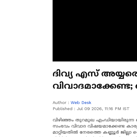
ദിവ്യ എസ് അയ്യരെ 
വിവാദമാക്കേണ്ട
ശെെലജ ടീച്ചർ
Author :
Web Desk
Published :
Jul 09 2026, 11:16 PM IST
വിഴിഞ്ഞം തുറമുഖ എംഡിയായിരുന്ന 
സംഭവം വിവാദ വിഷയമാക്കേണ്ട കാര്യമ
മാറ്റിയതിൽ നേരത്തെ കണ്ണൂർ ജില്ലാ സ