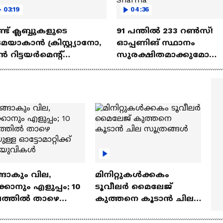
03:19
04:36
്ട്‌ ക്ലബ്ബുകളുടെ
91 പന്തില്‍ 233 റണ്‍സ്!
മയാകാന്‍ ക്രിസ്റ്റ്യാനോ,
ഓപ്പണിങ് സ്ഥാനം
‍ റിട്ടയര്‍മെന്റ്‌
സുരക്ഷിതമാക്കുമോ
്ധതികള്‍ | Cristiano
അഭിഷേക് ശർമ? |
naldo
Abhishek Sharma
ങാകും വില,
മിനിറ്റുകൾക്കകം
്കാനും എളുപ്പം; 10
ടൂവീലർ മൈലേജ്
ഷത്തിൽ താഴെ
കുത്തനെ കൂടാൻ ചില
ുള്ള ഓട്ടോമാറ്റിക്ക്
സൂത്രങ്ങൾ
‍യുവികൾ