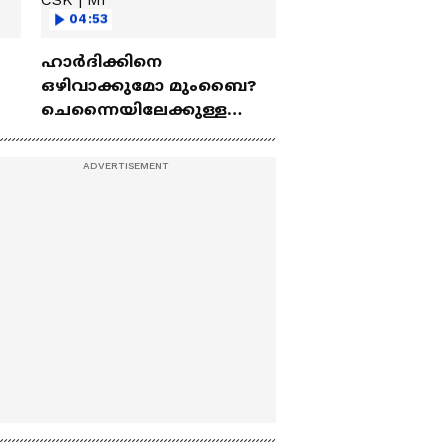
04:53
ഹാർദിക്കിനെ
ഒഴിവാക്കുമോ മുംബൈ?
ചെന്നൈയിലേക്കുള്ള
ട്രേഡ് എളുപ്പമല്ല | Hardik
Pandya | CSK | MI