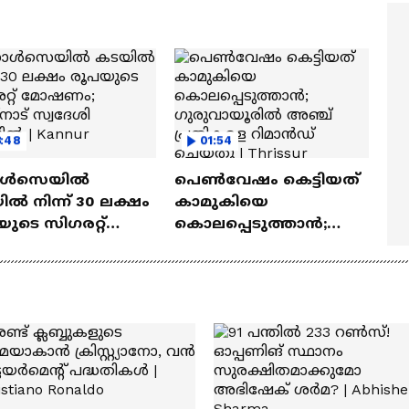
ത്മവിശ്വാസമുണ്ടായിരു
എത്തി | Ramayana Movie
ില്ല'
3:48
01:54
ൾസെയിൽ
പെൺവേഷം കെട്ടിയത്
ൽ നിന്ന് 30 ലക്ഷം
കാമുകിയെ
ുടെ സിഗരറ്റ്
കൊലപ്പെടുത്താൻ;
ണം; തമിഴ്നാട്
ഗുരുവായൂരിൽ അഞ്ച്
േശി പിടിയിൽ |
പ്രതികളെ റിമാൻഡ്
ur
ചെയ്തു | Thrissur