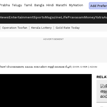
Prabha
Telugu
Tamil
Bangla
Hindi
Marathi
MyNation
Add Prefer
News
Entertainment
Sports
Magazine
Life
Pravasam
Money
Yatra
A
Operation Toofan
Kerala Lottery
Gold Rate Today
യത് വിവാദമാക്കേണ്ട; കെകെ രാ​ഗേഷിനെ തളളി ശെെലജ ടീച്ചർ | DIVYA S IYER | ADANI
RELA
NO