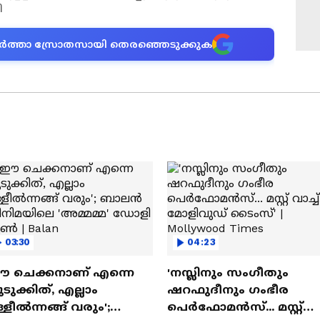
ി
ന വാർത്താ സ്രോതസായി തെരഞ്ഞെടുക്കുക
03:30
04:23
ഈ ചെക്കനാണ് എന്നെ
'നസ്ലിനും സംഗീതും
ടുക്കിത്, എല്ലാം
ഷറഫുദീനും ഗംഭീര
്ളീൽന്നങ്ങ് വരും';
പെർഫോമൻസ്... മസ്റ്റ്