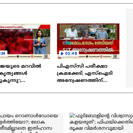
ാലൻ സിനിമയിലെ
വാച്ച് മോളിവുഡ് ടൈംസ്'
മ്മമ്മ' ഡോളി ജൂൺ |
Mollywood Times
lan
:34
02:48
ജെയുടെ മറവിൽ
പിഎസ്‍സി പരീക്ഷാ
റകൃത്യങ്ങൾ
ക്രമക്കേട്; എസ്ഐടി
കുന്നു';
അന്വേഷണത്തിന്
്ചിയിലെ ഡ‍ിജെ
ഡി‍ജിപിയുടെ
്ടികൾക്കെതിരെ
നിയമോപദേശം തേടി
സ്| DJ Party
സർക്കാർ