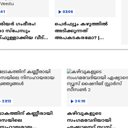
:41
03:06
ീരിയർ ഗംഭീരം!
പെർഫ്യൂം കഴുത്തിൽ
 സ്‌പേസും
അടിക്കുന്നത്
ഫുള്ളാക്കിയ വീട് |
അപകടകരമോ? |
a Veedu
Perfume
23:12
24:10
ോകത്തിന് കണ്ണീരായി
കഴിവുകളുടെ
ാസയിലെ
സംഗമവേദിയായി
ിസഹായരായ
ഏഷ്യാനെറ്റ് ന്യൂസ്