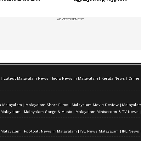
ുഞ്ഞുങ്ങൾ
ഷൈനിങ് സ്റ്റാർസ്
സീസൺ 2
Latest Malayalam News
India News in Malayalam
Kerala News
Crime
n Malayalam
Malayalam Short Films
Malayalam Movie Review
Malayalam
n Malayalam
Malayalam Songs & Music
Malayalam Miniscreen & TV News
n Malayalam
Football News in Malayalam
ISL News Malayalam
IPL News