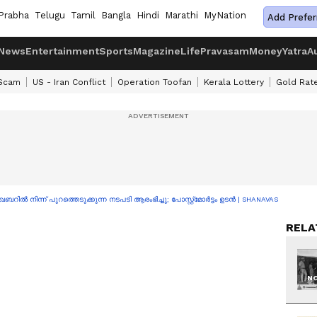
Prabha
Telugu
Tamil
Bangla
Hindi
Marathi
MyNation
Add Prefer
News
Entertainment
Sports
Magazine
Life
Pravasam
Money
Yatra
A
 Scam
US - Iran Conflict
Operation Toofan
Kerala Lottery
Gold Rat
റിൽ നിന്ന് പുറത്തെടുക്കുന്ന നടപടി ആരംഭിച്ചു; പോസ്റ്റ്മോർട്ടം ഉടൻ | SHANAVAS
RELA
NO