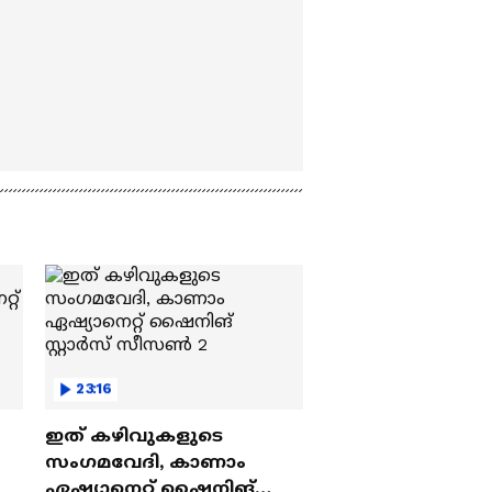
23:16
ഇത് കഴിവുകളുടെ
സംഗമവേദി, കാണാം
ഏഷ്യാനെറ്റ് ഷൈനിങ്