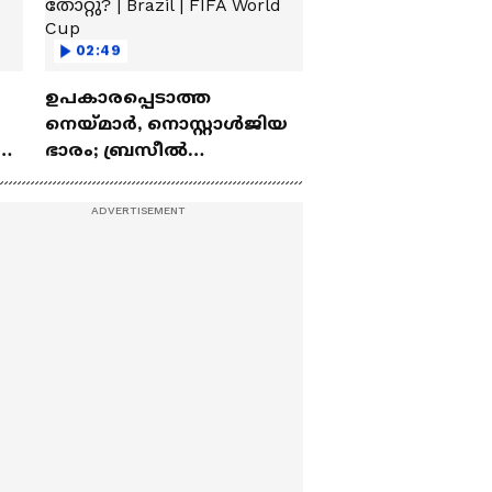
02:49
ഉപകാരപ്പെടാത്ത
നെയ്‌മാർ, നൊസ്റ്റാൾജിയ
ഭാരം; ബ്രസീൽ
േഫ
എന്തുകൊണ്ട് തോറ്റു? |
Brazil | FIFA World Cup