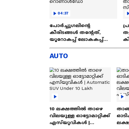
04:37
പോർച്ചു​ഗലിന്റെ
പ
കീരിടങ്ങൾ തന്റേത്,
ത
യൂറോകപ്പ് ലോകകപ്പ്
ക
ജയം പോലെയെന്ന്
താ
റൊണാൾഡോ
സ്
AUTO
10 ലക്ഷത്തിൽ താഴെ
താങ്
വിലയുള്ള ഓട്ടോമാറ്റിക്ക്
ഓടിക
എസ്‍യുവികൾ |
ലക്