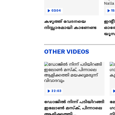
03:04
15
കഴുത്ത് വേദനയെ
ഇന്റ
നിസ്സാരമായി കാണേണ്ട
ഓരോ
യൂസ്
Nall
OTHER VIDEOS
22:03
ഡോജിൽ നിന്ന് പടിയിറങ്ങി
ല
ഇലോൺ മസ്ക്, പിന്നാലെ
ഗ
ആളിക്കത്തി
ന