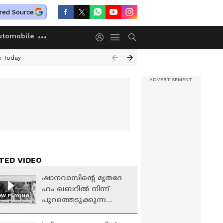
red Source
utomobile
e Today
TED VIDEO
ഷാനവാസിന്റെ മൃതദേ​
ഹം ഖബറിൽ നിന്ന്
W PLAYING
പുറത്തെടുക്കുന്ന
നടപടി ആരംഭിച്ചു;
പോസ്റ്റ്മോർട്ടം ഉടൻ |