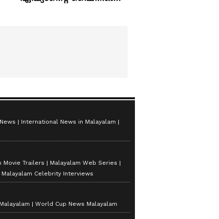
സ്റ്റാർസ് സീസൺ 2
 News
International News in Malayalam
 Movie Trailers
Malayalam Web Series
Malayalam Celebrity Interviews
 Malayalam
World Cup News Malayalam