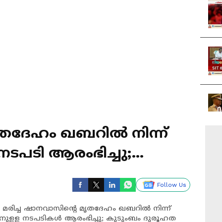
തദേ​ഹം ഖബറിൽ നിന്ന്
 നടപടി ആരംഭിച്ചു;
ടൻ
Follow Us
 മരിച്ച ഷാനവാസിന്റെ മൃതദേ​ഹം ഖബറിൽ നിന്ന്
ത്താനുളള നടപടികൾ ആരംഭിച്ചു; കുടുംബം ദുരൂഹത