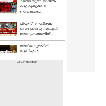
'ഡിജെയുടെ മറവിൽ
Shanavas
കുറ്റകൃത്യങ്ങൾ
പെരുകുന്നു';
കൊച്ചിയിലെ ഡ‍ിജെ
പാർട്ടികൾക്കെതിരെ
പിഎസ്‍സി പരീക്ഷാ
പൊലീസ്| DJ Party
ക്രമക്കേട്; എസ്ഐടി
അന്വേഷണത്തിന്
ഡി‍ജിപിയുടെ
നിയമോപദേശം തേടി
അജിത്കുമാറിന്
സർക്കാർ
യുഡിഎഫ്
ഭരണത്തിലും
സംരക്ഷണമോ?;
കേസുകൾ
അജിത്
അട്ടിമറിക്കുന്നതിലും
കുമാറിനെതിരെ
നടപടി ഇല്ലാത്തതെന്ത്?
ഉചിതമായ നടപടി
ഉണ്ടാകുമെന്ന്
വിശ്വസിക്കുന്നു: അജയ്
'അത് ചെറിയൊരു
ജുവൽ
തെറ്റിദ്ധാരണ,ധ്രുവാന്
ഇനിയും വേണം 12