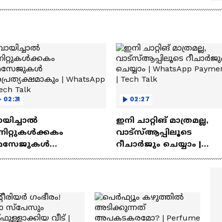
ുള്ള ഓട്ടോമാറ്റിക്ക്
സൂത്രങ്ങൾ
‍യുവികൾ
02:31
02:27
ായിച്ചാൽ
ഇനി ചാറ്റിങ് മാത്രമല്ല,
നിറ്റുകൾക്കകം
വാട്‌സ്‌ആപ്പിലൂടെ
െസേജുകള്‍
റീചാർജും ചെയ്യാം |
്രത്യക്ഷമാകും |
WhatsApp Payments | Te
atsApp | Tech Talk
Talk