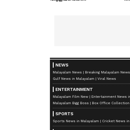
മയക്കുമരുന്ന് വിവാദവും
ക
NEWS
Malayalam News
Breaking Malayalam News
Gulf News in Malayalam
Viral News
ENTERTAINMENT
Malayalam Film New
Entertainment News i
Malayalam Bigg Boss
Box Office Collectio
SPORTS
Sports News in Malayalam
Cricket News i