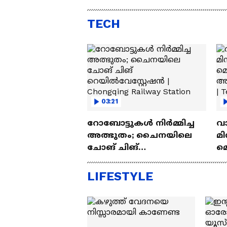
Automatic SUV Under 10
വിലയ
Lakh
എസ്
TECH
03:21
റോബോട്ടുകൾ നിർമ്മിച്ച
വ
അത്ഭുതം; ചൈനയിലെ
മി
ചോങ് ചിങ്
മ
റെയിൽവേസ്റ്റേഷൻ |
അപ
Chongqing Railway Station
Wh
LIFESTYLE