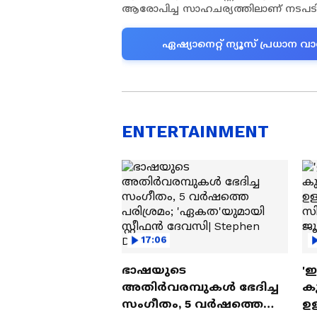
ആരോപിച്ച സാഹചര്യത്തിലാണ് നടപട
ഏഷ്യാനെറ്റ് ന്യൂസ് പ്രധാ
ENTERTAINMENT
17:06
ഭാഷയുടെ
'
അതിർവരമ്പുകൾ ഭേദിച്ച
കു
സംഗീതം, 5 വർഷത്തെ
ഉള