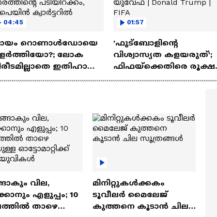
04:45
01:57
്രായം റൊണാൾഡോയെ
'ഫുട്‌ബോളിന്റെ
ളർത്തിയോ?; ലോക
വിശ്വാസ്യത കളയരുത്';
ിരീടമില്ലാതെ ഇതിഹാസ
ഫിഫയ്‌ക്കെതിരെ രൂക്ഷ
രത്തിന്റെ പടിയിറക്കം,
വിമർശനവുമായി യുവ
പെയിൻ ക്വാർട്ടറിൽ
| Donald Trump | FIFA
ങാകും വില,
മിനിറ്റുകൾക്കകം
്കാനും എളുപ്പം; 10
ടൂവീലർ മൈലേജ്
ഷത്തിൽ താഴെ
കുത്തനെ കൂടാൻ ചില