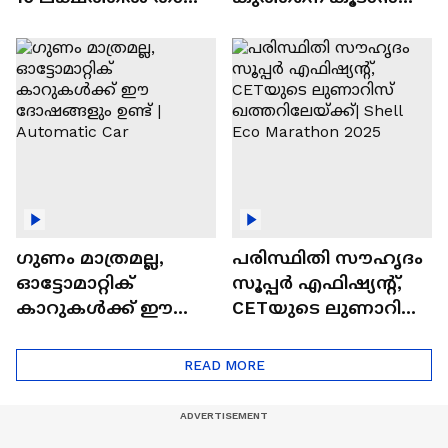
വിലയുള്ള
ചില സൂത്രങ്ങൾ
ഓട്ടോമാറ്റിക്ക്
എസ്‍യുവികൾ
ഗുണം മാത്രമല്ല,
പരിസ്ഥിതി സൗഹൃദം
ഓട്ടോമാറ്റിക്
സൂപ്പർ എഫിഷ്യന്റ്,
കാറുകൾക്ക് ഈ
CETയുടെ ലുണാറിസ്
ദോഷങ്ങളും ഉണ്ട് |
ഖത്തറിലേയ്ക്ക്| Shell
Automatic Car
Eco Marathon 2025
READ MORE