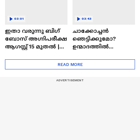
03:01
03:43
ഇതാ വരുന്നു ബിഗ്
ചാക്കോച്ചന്‍
ബോസ് അഗ്നിപരീക്ഷ
ഞെട്ടിക്കുമോ?
ആഗസ്റ്റ് 15 മുതൽ |
ഉന്മാദത്തിൽ
Bigg Boss Agnipariksha
ഒളിഞ്ഞിരിക്കുന്നതെ
ന്ത്?| Unmadham
READ MORE
Movie| Kunchacko
Boban