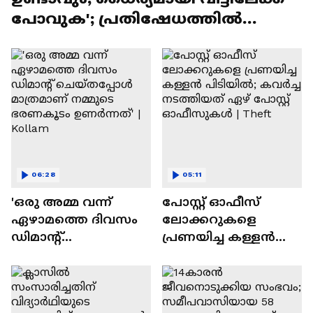
പോവുക'; പ്രതിഷേധത്തിൽ
ഇടപെട്ട് സുരേഷ് ​ഗോപി
06:28
05:11
'ഒരു അമ്മ വന്ന്
പോസ്റ്റ് ഓഫീസ്
ഏഴാമത്തെ ദിവസം
ലോക്കറുകളെ
ഡിമാൻ്റ്
പ്രണയിച്ച കള്ളൻ
ചെയ്തപ്പോൾ
പിടിയിൽ; കവര്‍ച്ച
മാത്രമാണ് നമ്മുടെ
നടത്തിയത് ഏഴ്
ഭരണകൂടം
പോസ്റ്റ് ഓഫീസുകൾ |
ഉണർന്നത്' | Kollam
Theft