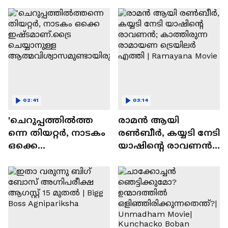
സന്തോഷം'
02:41
03:14
'ചെറുപ്പത്തിൽത്ത
രാമന്‍ ആയി
ന്നെ തിയറ്റർ, നാടകം
രൺബീർ, കയ്യടി നേടി
ഒക്കെ
യാഷിന്റെ രാവണൻ;
ഇഷ്ടമാണ്.ട്രൈ
കാത്തിരുന്ന
ചെയ്യാനുള്ള
രാമായണ ട്രെയിലർ
ആത്മവിശ്വാസമുണ്ടാ
എത്തി | Ramayana
യിരുന്നില്ല'
Movie