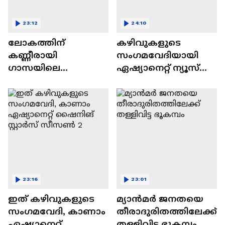
23:12
24:10
ലോകത്തിന്
കഴിവുകളുടെ
കണ്ണീരായി
സംഗമവേദിയായി
ഗാസയിലെ
ഏഷ്യാനെറ്റ് ന്യൂസ്
നിസഹായരായ
ഷൈനിങ് സ്റ്റാർസ്
കുഞ്ഞുങ്ങൾ
സീസൺ 2
23:16
23:01
ഇത് കഴിവുകളുടെ
മ്യാൻമർ ജനതയെ
സംഗമവേദി, കാണാം
തീരാദുരിതത്തിലേക്ക്
ഏഷ്യാനെറ്റ്
തള്ളിവിട്ട ഭൂകമ്പം