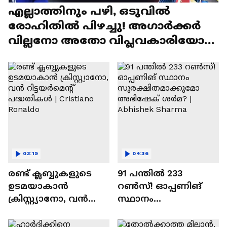
എല്ലാത്തിനും പഴി, ഒടുവില്‍
രോഹിതില്‍ പിഴച്ചു! അഗാര്‍ക്കർ
വില്ലനോ അതോ വിപ്ലവകാരിയോ? |
Ajit Agarkar
03:19
04:36
രണ്ട്‌ ക്ലബ്ബുകളുടെ
91 പന്തില്‍ 233
ഉടമയാകാന്‍
റണ്‍സ്! ഓപ്പണിങ്
ക്രിസ്റ്റ്യാനോ, വന്‍
സ്ഥാനം
റിട്ടയര്‍മെന്റ്‌
സുരക്ഷിതമാക്കുമോ
പദ്ധതികള്‍ | Cristiano
അഭിഷേക് ശർമ? |