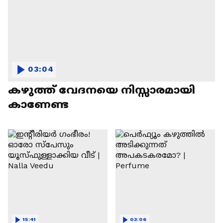
03:04
കഴുത്ത് വേദനയെ നിസ്സാരമായി
കാണേണ്ട
15:41
03:06