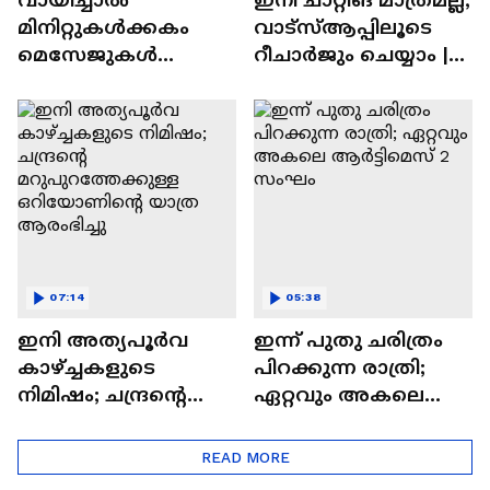
മിനിറ്റുകൾക്കകം
വാട്‌സ്‌ആപ്പിലൂടെ
മെസേജുകള്‍
റീചാർജും ചെയ്യാം |
അപ്രത്യക്ഷമാകും |
WhatsApp Payments |
WhatsApp | Tech Talk
Tech Talk
07:14
05:38
ഇനി അത്യപൂര്‍വ
ഇന്ന് പുതു ചരിത്രം
കാഴ്ച്ചകളുടെ
പിറക്കുന്ന രാത്രി;
നിമിഷം; ചന്ദ്രന്റെ
ഏറ്റവും അകലെ
മറുപുറത്തേക്കുള്ള
ആര്‍ട്ടിമെസ് 2 സംഘം
ഒറിയോണിന്റെ യാത്ര
READ MORE
ആരംഭിച്ചു