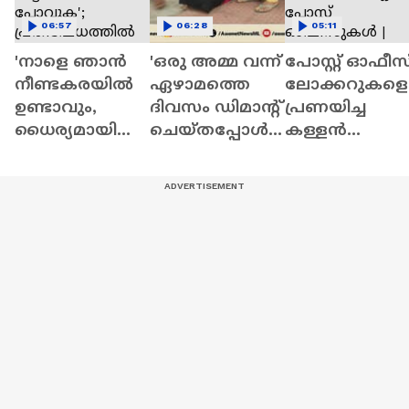
06:57
06:28
05:11
'നാളെ ഞാൻ
'ഒരു അമ്മ വന്ന്
പോസ്റ്റ് ഓഫീസ
നീണ്ടകരയിൽ
ഏഴാമത്തെ
ലോക്കറുകളെ
ഉണ്ടാവും,
ദിവസം ഡിമാൻ്റ്
പ്രണയിച്ച
ധൈര്യമായി
ചെയ്തപ്പോൾ
കള്ളൻ
വീട്ടിലേക്ക്
മാത്രമാണ്
പിടിയിൽ;
പോവുക';
നമ്മുടെ
കവര്‍ച്ച
പ്രതിഷേധത്തി
ഭരണകൂടം
നടത്തിയത്
ൽ ഇടപെട്ട്
ഉണർന്നത്' |
ഏഴ് പോസ്റ്റ്
സുരേഷ് ​ഗോപി
Kollam
ഓഫീസുകൾ |
Theft