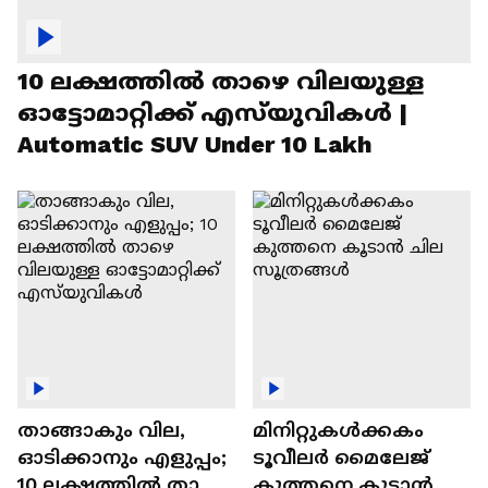
10 ലക്ഷത്തിൽ താഴെ വിലയുള്ള
ഓട്ടോമാറ്റിക്ക് എസ്‍യുവികൾ |
Automatic SUV Under 10 Lakh
താങ്ങാകും വില,
മിനിറ്റുകൾക്കകം
ഓടിക്കാനും എളുപ്പം;
ടൂവീലർ മൈലേജ്
10 ലക്ഷത്തിൽ താഴെ
കുത്തനെ കൂടാൻ