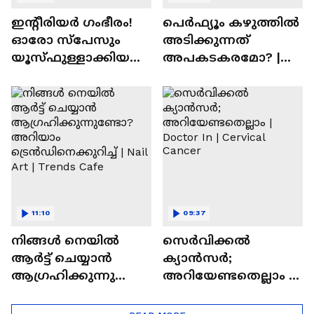
ഇന്റീരിയർ ഗംഭീരം!
പെർഫ്യൂം കഴുത്തിൽ
ഓരോ സ്‌പേസും
അടിക്കുന്നത്
യൂസ്ഫുള്ളാക്കിയ
അപകടകരമോ? |
വീട് | Nalla Veedu
Perfume
11:10
09:37
നിങ്ങൾ നെയിൽ
സെർവിക്കൽ
ആർട്ട് ചെയ്യാൻ
ക്യാൻസർ;
ആഗ്രഹിക്കുന്നുണ്ടോ
അറിയേണ്ടതെല്ലാം |
? അറിയാം
Doctor In | Cervical
ട്രെൻഡിനെക്കുറിച്ച് |
Cancer