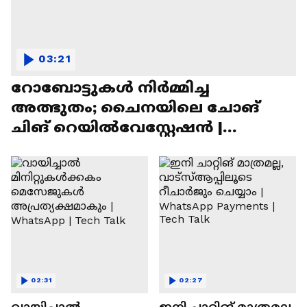
03:21
റോബോട്ടുകൾ നിർമ്മിച്ച
അത്ഭുതം; ചൈനയിലെ ചോങ്
ചിങ് റെയിൽവേസ്റ്റേഷൻ |
Chongqing Railway Station
02:31
02:27
വായിച്ചാൽ
ഇനി ചാറ്റിങ് മാത്രമല്ല,