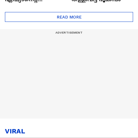
ഷൈനിങ് സ്റ്റാർസ്
സീസൺ 2
READ MORE
VIRAL