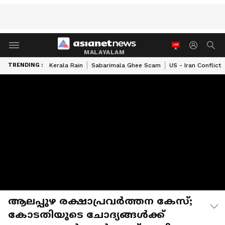
MALAYALAM
TRENDING :
Kerala Rain
Sabarimala Ghee Scam
US - Iran Conflict
ആലപ്പുഴ രക്ഷാപ്രവ‍ർത്തന കേസ്;
കോടതിയുടെ ചോദ്യങ്ങൾക്ക്