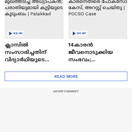
02:41
01:47
ക്ലാസിൽ
14കാരൻ
സംസാരിച്ചതിന്
ജീവനൊടുക്കിയ
വിദ്യാർഥിയുടെ
സംഭവം;
മുഖത്തടിച്ച്
സമീപവാസിയായ 58
അധ്യാപകൻ;
കാരനെതിരെ
READ MORE
പരാതിയുമായി
പോക്സോ കേസ്,
കുട്ടിയുടെ കുടുംബം |
അറസ്റ്റ് ചെയ്തു |
Palakkad
POCSO Case