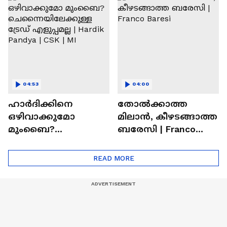
Ronaldo
Abhishek Sharma
04:53
04:00
ഹാർദിക്കിനെ
തോല്‍ക്കാത്ത
ഒഴിവാക്കുമോ
മിലാന്‍, കീഴടങ്ങാത്ത
മുംബൈ?
ബരേസി | Franco
ചെന്നൈയിലേക്കുള്ള
Baresi
ട്രേഡ് എളുപ്പമല്ല |
READ MORE
Hardik Pandya | CSK |
MI