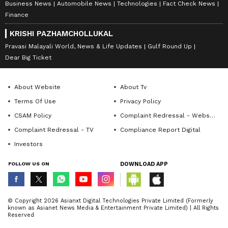
Business News
Automobile News
Technologies
Fact Check News
Finance
KRISHI PAZHAMCHOLLUKAL
Pravasi Malayali World, News & Life Updates
Gulf Round Up
Dear Big Ticket
About Website
About Tv
Terms Of Use
Privacy Policy
CSAM Policy
Complaint Redressal - Website
Complaint Redressal - TV
Compliance Report Digital
Investors
FOLLOW US ON
DOWNLOAD APP
© Copyright 2026 Asianxt Digital Technologies Private Limited (Formerly
known as Asianet News Media & Entertainment Private Limited) | All Rights
Reserved