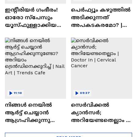
ഇന്റീരിയർ ഗംഭീരം!
പെർഫ്യൂം കഴുത്തിൽ
ഓരോ സ്‌പേസും
അടിക്കുന്നത്
യൂസ്ഫുള്ളാക്കിയ
അപകടകരമോ? |
വീട് | Nalla Veedu
Perfume
11:10
09:37
നിങ്ങൾ നെയിൽ
സെർവിക്കൽ
ആർട്ട് ചെയ്യാൻ
ക്യാൻസർ;
ആഗ്രഹിക്കുന്നുണ്ടോ
അറിയേണ്ടതെല്ലാം |
? അറിയാം
Doctor In | Cervical
ട്രെൻഡിനെക്കുറിച്ച് |
Cancer