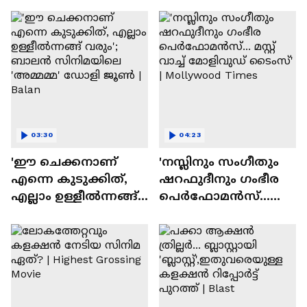
ദേവസി| Stephen Devassy
03:30
04:23
'ഈ ചെക്കനാണ്
'നസ്ലിനും സംഗീതും
എന്നെ കുടുക്കിത്,
ഷറഫുദീനും ഗംഭീര
എല്ലാം ഉള്ളീൽന്നങ്ങ്
പെർഫോമൻസ്...
വരും'; ബാലൻ
മസ്റ്റ് വാച്ച് മോളിവുഡ്
സിനിമയിലെ
ടൈംസ്' | Mollywood
'അമ്മമ്മ' ഡോളി
Times
ജൂൺ | Balan