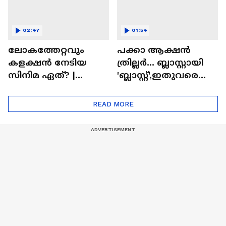
02:47
01:54
ലോകത്തേറ്റവും
പക്കാ ആക്ഷൻ
കളക്ഷൻ നേടിയ
ത്രില്ലർ... ബ്ലാസ്റ്റായി
സിനിമ ഏത്? |
'ബ്ലാസ്റ്റ്',ഇതുവരെയു
Highest Grossing
ള്ള കളക്ഷൻ
Movie
റിപ്പോർട്ട് പുറത്ത് |
READ MORE
Blast