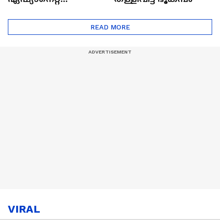
ഷൈനിങ് സ്റ്റാർസ്
സീസൺ 2
READ MORE
VIRAL