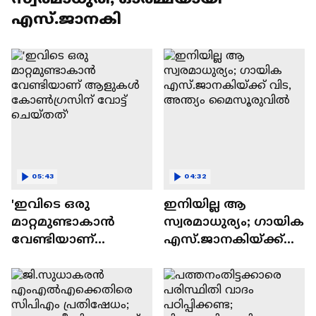
എസ്.ജാനകി
05:43
04:32
'ഇവിടെ ഒരു
ഇനിയില്ല ആ
മാറ്റമുണ്ടാകാൻ
സ്വരമാധുര്യം; ഗായിക
വേണ്ടിയാണ്
എസ്.ജാനകിയ്ക്ക്
ആളുകൾ
വിട, അന്ത്യം
കോൺഗ്രസിന് വോട്ട്
മൈസൂരുവില്‍
ചെയ്തത്'