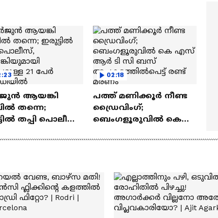
ത്മവിശ്വാസമുണ്ടായിരു
എത്തി | Ramayana Movie
ില്ല'
:23
02:18
ുൻ ആയങ്കി
പത്ത് മണിക്കൂർ നീണ്ട
ിൽ തന്നെ;
ഡ്രൈവിംഗ്;
്ടിൽ തപ്പി പൊലീസ്,
ബെംഗളൂരുവിൽ കെ
്കിയുമായി
എസ് ആർ ടി സി ബസ്
്പമുള്ള 21 പേർ
അപകടത്തിൽപെട്ട്
്റഡിയിൽ
രണ്ട് മരണം