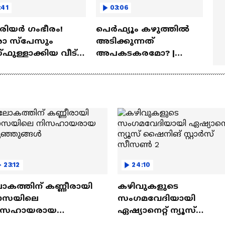
:41
03:06
ീരിയർ ഗംഭീരം!
പെർഫ്യൂം കഴുത്തിൽ
 സ്‌പേസും
അടിക്കുന്നത്
ഫുള്ളാക്കിയ വീട് |
അപകടകരമോ? |
a Veedu
Perfume
23:12
24:10
ോകത്തിന് കണ്ണീരായി
കഴിവുകളുടെ
ാസയിലെ
സംഗമവേദിയായി
ിസഹായരായ
ഏഷ്യാനെറ്റ് ന്യൂസ്
ുഞ്ഞുങ്ങൾ
ഷൈനിങ് സ്റ്റാർസ്