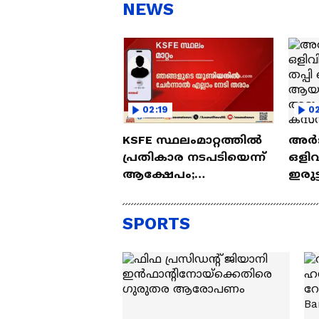
സന്തോഷം'
ആ
NEWS
ന്ന
02:19
02
KSFE സ്ഥലംമാറ്റത്തിൽ
അർജ
പ്രതികാര നടപടിയെന്ന്
ഒളിവ
ആക്ഷേപം;
ഇരുട
കോൺഗ്രസ് സംഘന
ആയങ
നേതാവിൻ്റെ ഓഡിയോ
അടുപ
SPORTS
പുറത്ത് | Congress
കസ്റ