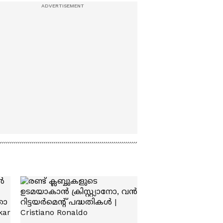
സംഘർഷം; വി
മുരളിധരൻ ഉദ്ഘാടനം
ചെയ്യും | LPST Rank
holders