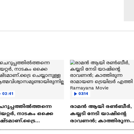
02:41
03:14
െറുപ്പത്തിൽത്തന്നെ
രാമന്‍ ആയി രൺബീർ,
യറ്റർ, നാടകം ഒക്കെ
കയ്യടി നേടി യാഷിന്റെ
ഷ്ടമാണ്.ട്രൈ
രാവണൻ; കാത്തിരുന്ന
യ്യാനുള്ള
രാമായണ ട്രെയിലർ