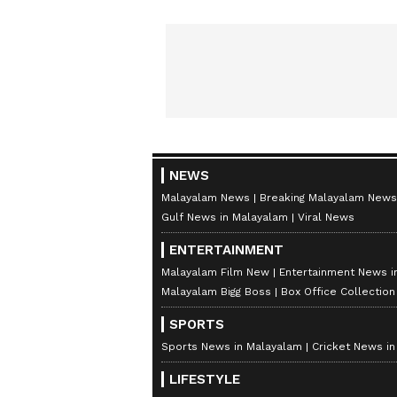
NEWS
Malayalam News
Breaking Malayalam News
Gulf News in Malayalam
Viral News
ENTERTAINMENT
Malayalam Film New
Entertainment News i
Malayalam Bigg Boss
Box Office Collectio
SPORTS
Sports News in Malayalam
Cricket News i
LIFESTYLE