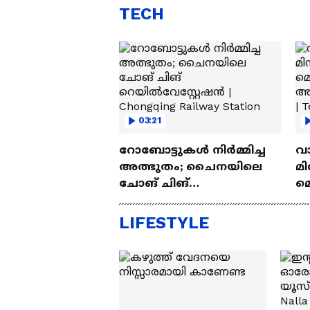
TECH
03:21
റോബോട്ടുകൾ നിർമ്മിച്ച
വ
അത്ഭുതം; ചൈനയിലെ
മി
ചോങ് ചിങ്
മ
റെയിൽവേസ്റ്റേഷൻ |
അപ
Chongqing Railway Station
Wh
LIFESTYLE