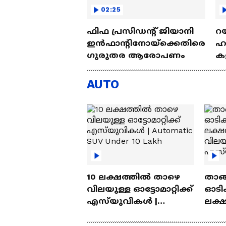
02:25
ഫിഫ പ്രസിഡന്റ് ജിയാനി
റയ
ഇൻഫാന്റിനോയ്‌ക്കെതിരെ
ഹൻ
ഗുരുതര ആരോപണം
കള
| 
AUTO
10 ലക്ഷത്തിൽ താഴെ
താങ്
വിലയുള്ള ഓട്ടോമാറ്റിക്ക്
ഓടിക
എസ്‍യുവികൾ |
ലക്
Automatic SUV Under 10
വിലയ
Lakh
എസ്