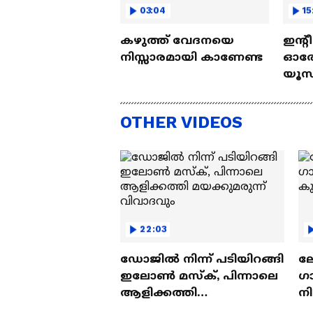
03:04
15
കഴുത്ത് വേദനയെ
ഇന്റ
നിസ്സാരമായി കാണേണ്ട
ഓരോ
യൂസ്
Nall
OTHER VIDEOS
22:03
ഡോജിൽ നിന്ന് പടിയിറങ്ങി
ല
ഇലോൺ മസ്ക്, പിന്നാലെ
ഗ
ആളിക്കത്തി
ന
മയക്കുമരുന്ന് വിവാദവും
ക