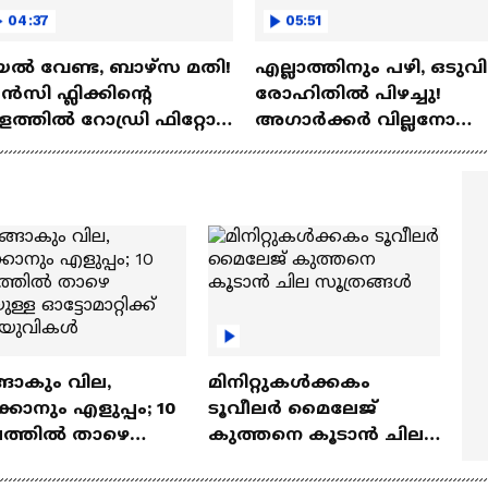
04:37
05:51
ല്‍ വേണ്ട, ബാഴ്‌സ മതി!
എല്ലാത്തിനും പഴി, ഒടുവി
സി ഫ്ലിക്കിന്റെ
രോഹിതില്‍ പിഴച്ചു!
ത്തില്‍ റോഡ്രി ഫിറ്റോ?
അഗാര്‍ക്കർ വില്ലനോ
Rodri | Barcelona
അതോ വിപ്ലവകാരിയോ?
Ajit Agarkar
ങാകും വില,
മിനിറ്റുകൾക്കകം
്കാനും എളുപ്പം; 10
ടൂവീലർ മൈലേജ്
ഷത്തിൽ താഴെ
കുത്തനെ കൂടാൻ ചില
ുള്ള ഓട്ടോമാറ്റിക്ക്
സൂത്രങ്ങൾ
‍യുവികൾ