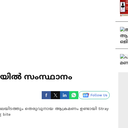
ിയിൽ സംസ്ഥാനം
Follow Us
പലയിടത്തും തെരുവുനായ ആക്രമണം ഉണ്ടായി Stray
 bite