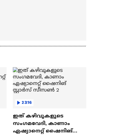
23:16
ഇത് കഴിവുകളുടെ
സംഗമവേദി, കാണാം
ഏഷ്യാനെറ്റ് ഷൈനിങ്
സ്റ്റാർസ് സീസൺ 2