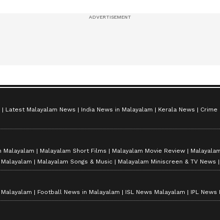
സീസൺ 2
Latest Malayalam News
India News in Malayalam
Kerala News
Crime
n Malayalam
Malayalam Short Films
Malayalam Movie Review
Malayalam
n Malayalam
Malayalam Songs & Music
Malayalam Miniscreen & TV News
n Malayalam
Football News in Malayalam
ISL News Malayalam
IPL News