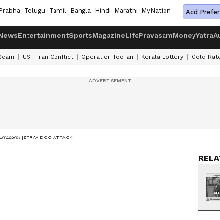
Prabha
Telugu
Tamil
Bangla
Hindi
Marathi
MyNation
Add Prefer
News
Entertainment
Sports
Magazine
Life
Pravasam
Money
Yatra
A
 Scam
US - Iran Conflict
Operation Toofan
Kerala Lottery
Gold Rat
ംസ്ഥാനം |STRAY DOG ATTACK
RELA
NO