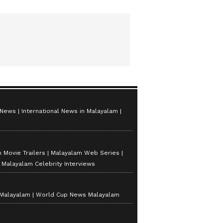
 News
International News in Malayalam
 Movie Trailers
Malayalam Web Series
Malayalam Celebrity Interviews
 Malayalam
World Cup News Malayalam