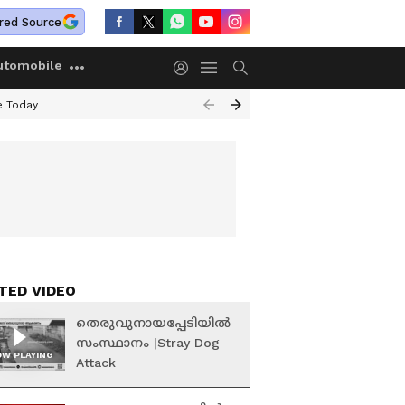
red Source
utomobile
e Today
TED VIDEO
തെരുവുനായപ്പേടിയിൽ
സംസ്ഥാനം |Stray Dog
W PLAYING
Attack