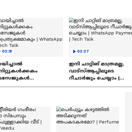
02:31
02:27
ായിച്ചാൽ
ഇനി ചാറ്റിങ് മാത്രമല്ല,
നിറ്റുകൾക്കകം
വാട്‌സ്‌ആപ്പിലൂടെ
െസേജുകള്‍
റീചാർജും ചെയ്യാം |
്രത്യക്ഷമാകും |
WhatsApp Payments | Te
atsApp | Tech Talk
Talk