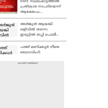
KSFE സ്ഥലംമാറ്റത്തിൽ
പ്രതികാര നടപടിയെന്ന്
ആക്ഷേപം;
കോൺഗ്രസ് സംഘന
നേതാവിൻ്റെ ഓഡിയോ
അർജുൻ ആയങ്കി
പുറത്ത് | Congress
ഒളിവിൽ തന്നെ;
ഇരുട്ടിൽ തപ്പി പൊലീസ്,
ആയങ്കിയുമായി
അടുപ്പമുള്ള 21 പേർ
പത്ത് മണിക്കൂർ നീണ്ട
കസ്റ്റഡിയിൽ
ഡ്രൈവിംഗ്;
ബെംഗളൂരുവിൽ കെ
എസ് ആർ ടി സി ബസ്
അപകടത്തിൽപെട്ട്
അര്‍ജുന്‍ ആയങ്കി
രണ്ട് മരണം
എടപ്പാളിലെ
ആശുപത്രിയില്‍;
ദൃശ്യങ്ങള്‍ പുറത്ത്
വെടിവെച്ചാലും
മുട്ടുമടക്കില്ലെന്ന്
അര്‍ജുന്‍ ആയങ്കി;