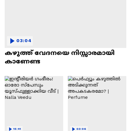
03:04
കഴുത്ത് വേദനയെ നിസ്സാരമായി
കാണേണ്ട
15:41
03:06