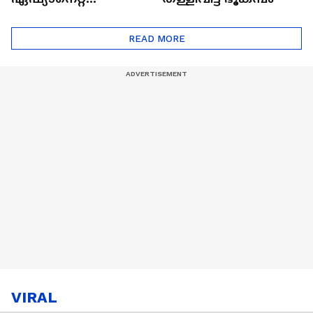
ഷൈനിങ് സ്റ്റാർസ്
സീസൺ 2
READ MORE
VIRAL