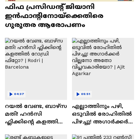
ഫിഫ പ്രസിഡന്റ് ജിയാനി
ഇൻഫാന്റിനോയ്‌ക്കെതിരെ
ഗുരുതര ആരോപണം
04:37
05:51
റയല്‍ വേണ്ട, ബാഴ്‌സ
എല്ലാത്തിനും പഴി,
മതി! ഹൻസി
ഒടുവില്‍ രോഹിതില്‍
ഫ്ലിക്കിന്റെ കളത്തില്‍
പിഴച്ചു! അഗാര്‍ക്കർ
റോഡ്രി ഫിറ്റോ? |
വില്ലനോ അതോ
Rodri | Barcelona
വിപ്ലവകാരിയോ? |