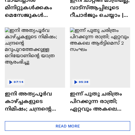
മിനിറ്റുകൾക്കകം
വാട്‌സ്‌ആപ്പിലൂടെ
മെസേജുകള്‍
റീചാർജും ചെയ്യാം |
അപ്രത്യക്ഷമാകും |
WhatsApp Payments |
WhatsApp | Tech Talk
Tech Talk
07:14
05:38
ഇനി അത്യപൂര്‍വ
ഇന്ന് പുതു ചരിത്രം
കാഴ്ച്ചകളുടെ
പിറക്കുന്ന രാത്രി;
നിമിഷം; ചന്ദ്രന്റെ
ഏറ്റവും അകലെ
മറുപുറത്തേക്കുള്ള
ആര്‍ട്ടിമെസ് 2 സംഘം
ഒറിയോണിന്റെ യാത്ര
READ MORE
ആരംഭിച്ചു