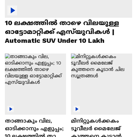
10 ലക്ഷത്തിൽ താഴെ വിലയുള്ള
ഓട്ടോമാറ്റിക്ക് എസ്‍യുവികൾ |
Automatic SUV Under 10 Lakh
താങ്ങാകും വില,
മിനിറ്റുകൾക്കകം
ഓടിക്കാനും എളുപ്പം;
ടൂവീലർ മൈലേജ്
10 ലക്ഷത്തിൽ താഴെ
കുത്തനെ കൂടാൻ