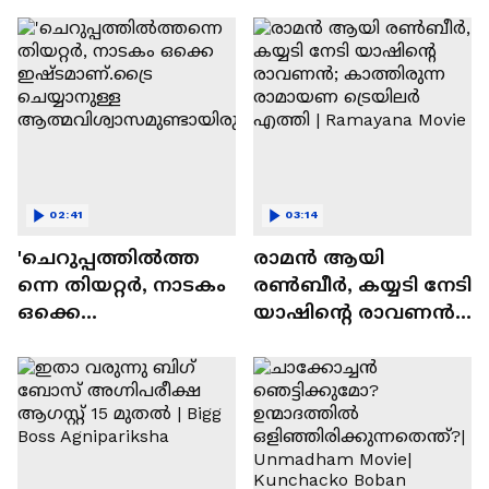
സന്തോഷം'
02:41
03:14
'ചെറുപ്പത്തിൽത്ത
രാമന്‍ ആയി
ന്നെ തിയറ്റർ, നാടകം
രൺബീർ, കയ്യടി നേടി
ഒക്കെ
യാഷിന്റെ രാവണൻ;
ഇഷ്ടമാണ്.ട്രൈ
കാത്തിരുന്ന
ചെയ്യാനുള്ള
രാമായണ ട്രെയിലർ
ആത്മവിശ്വാസമുണ്ടാ
എത്തി | Ramayana
യിരുന്നില്ല'
Movie