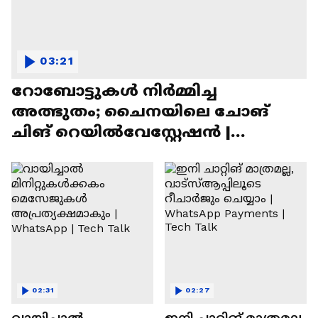
03:21
റോബോട്ടുകൾ നിർമ്മിച്ച
അത്ഭുതം; ചൈനയിലെ ചോങ്
ചിങ് റെയിൽവേസ്റ്റേഷൻ |
Chongqing Railway Station
02:31
02:27
വായിച്ചാൽ
ഇനി ചാറ്റിങ് മാത്രമല്ല,