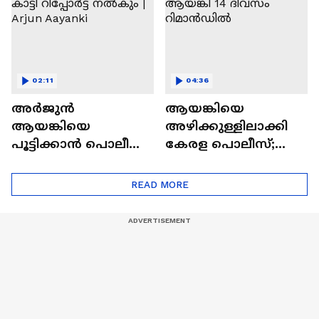
02:11
04:36
അര്‍ജുൻ
ആയങ്കിയെ
ആയങ്കിയെ
അഴിക്കുള്ളിലാക്കി
പൂട്ടിക്കാൻ പൊലീസ്;
കേരള പൊലീസ്;
കൊടും ക്രിമിനൽ
അര്‍ജുന്‍ ആയങ്കി 14
എന്ന് കാട്ടി റിപ്പോര്‍ട്ട്
ദിവസം റിമാന്‍ഡില്‍
READ MORE
നൽകും | Arjun
Aayanki