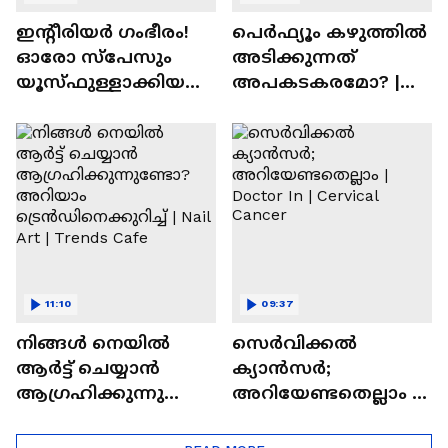
ഇന്റീരിയർ ഗംഭീരം!
പെർഫ്യൂം കഴുത്തിൽ
ഓരോ സ്‌പേസും
അടിക്കുന്നത്
യൂസ്ഫുള്ളാക്കിയ
അപകടകരമോ? |
വീട് | Nalla Veedu
Perfume
11:10
09:37
നിങ്ങൾ നെയിൽ
സെർവിക്കൽ
ആർട്ട് ചെയ്യാൻ
ക്യാൻസർ;
ആഗ്രഹിക്കുന്നുണ്ടോ
അറിയേണ്ടതെല്ലാം |
? അറിയാം
Doctor In | Cervical
ട്രെൻഡിനെക്കുറിച്ച് |
Cancer