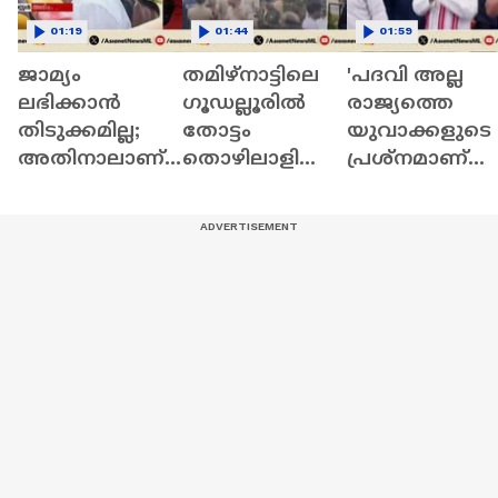
01:19
01:44
01:59
ജാമ്യം
തമിഴ്‌നാട്ടിലെ
'പദവി അല്ല
ലഭിക്കാൻ
ഗൂഡല്ലൂരില്‍
രാജ്യത്തെ
തിടുക്കമില്ല;
തോട്ടം
യുവാക്കളുടെ
അതിനാലാണ്
തൊഴിലാളിയെ
പ്രശ്നമാണ്
അപേക്ഷ
കടുവ കൊന്നു |
വലുത്';
നൽകാത്തത്;
Forest
രാജിവെച്ച്
എം.കെ.ഹസ്സൻ
Department |
രണ്ടാഴ്ച്ചയ്ക്ക്
;ആയങ്കിയുടെ
Tiger
ശേഷം പ്രധാ
അഭിഭാഷകൻ
| CJP