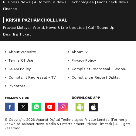
Business News
Automobile News
Technologies
Fact Check News
Finance
KRISHI PAZHAMCHOLLUKAL
Pravasi Malayali World, News & Life Updates
Gulf Round Up
Dear Big Ticket
About Website
About Tv
Terms Of Use
Privacy Policy
CSAM Policy
Complaint Redressal - Website
Complaint Redressal - TV
Compliance Report Digital
Investors
FOLLOW US ON
DOWNLOAD APP
© Copyright 2026 Asianxt Digital Technologies Private Limited (Formerly
known as Asianet News Media & Entertainment Private Limited) | All Rights
Reserved