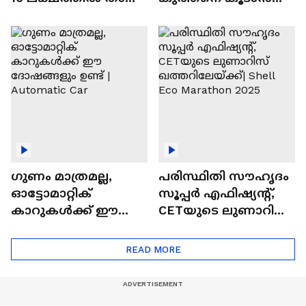
വിലയുള്ള
ചില സൂത്രങ്ങൾ
ഓട്ടോമാറ്റിക്ക്
എസ്‍യുവികൾ
ഗുണം മാത്രമല്ല,
പരിസ്ഥിതി സൗഹൃദം
ഓട്ടോമാറ്റിക്
സൂപ്പർ എഫിഷ്യന്റ്,
കാറുകൾക്ക് ഈ
CETയുടെ ലുണാറിസ്
ദോഷങ്ങളും ഉണ്ട് |
ഖത്തറിലേയ്ക്ക്| Shell
Automatic Car
Eco Marathon 2025
READ MORE