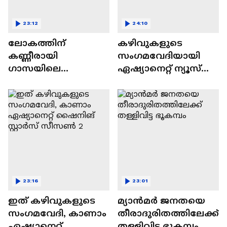
23:12
24:10
ലോകത്തിന്
കഴിവുകളുടെ
കണ്ണീരായി
സംഗമവേദിയായി
ഗാസയിലെ
ഏഷ്യാനെറ്റ് ന്യൂസ്
നിസഹായരായ
ഷൈനിങ് സ്റ്റാർസ്
കുഞ്ഞുങ്ങൾ
സീസൺ 2
23:16
23:01
ഇത് കഴിവുകളുടെ
മ്യാൻമർ ജനതയെ
സംഗമവേദി, കാണാം
തീരാദുരിതത്തിലേക്ക്
ഏഷ്യാനെറ്റ്
തള്ളിവിട്ട ഭൂകമ്പം