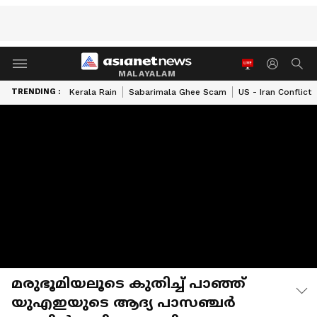
MALAYALAM
TRENDING :
Kerala Rain
Sabarimala Ghee Scam
US - Iran Conflict
മരുഭൂമിയലൂടെ കുതിച്ച് പാഞ്ഞ്
യുഎഇയുടെ ആദ്യ പാസഞ്ചർ