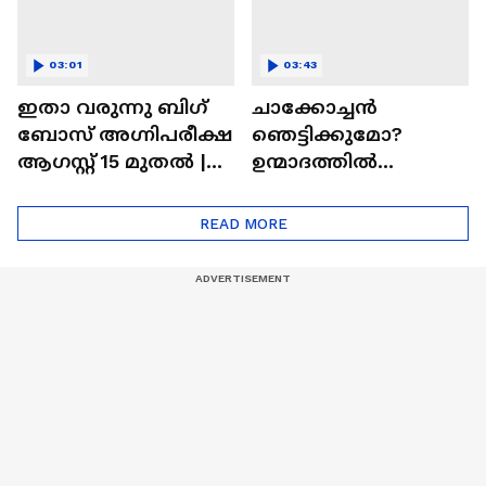
03:01
03:43
ഇതാ വരുന്നു ബിഗ്
ചാക്കോച്ചന്‍
ബോസ് അഗ്നിപരീക്ഷ
ഞെട്ടിക്കുമോ?
ആഗസ്റ്റ് 15 മുതൽ |
ഉന്മാദത്തിൽ
Bigg Boss Agnipariksha
ഒളിഞ്ഞിരിക്കുന്നതെ
ന്ത്?| Unmadham
READ MORE
Movie| Kunchacko
Boban