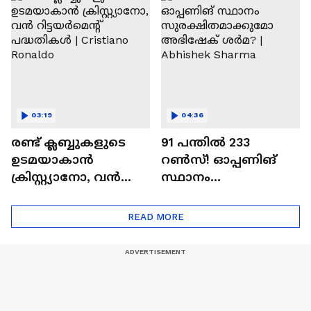
Ajit Agarkar
03:19
04:36
രണ്ട്‌ ക്ലബ്ബുകളുടെ
91 പന്തില്‍ 233
ഉടമയാകാന്‍
റണ്‍സ്! ഓപ്പണിങ്
ക്രിസ്റ്റ്യാനോ, വന്‍
സ്ഥാനം
റിട്ടയര്‍മെന്റ്‌
സുരക്ഷിതമാക്കുമോ
പദ്ധതികള്‍ | Cristiano
അഭിഷേക് ശർമ? |
READ MORE
Ronaldo
Abhishek Sharma