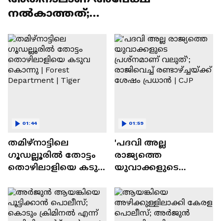
നൽകാത്തത്;
എം.കെ.ഹസ്സൻ;ആയങ്കിയുടെ
അഭിഭാഷകൻ
01:44
01:59
തമിഴ്‌നാട്ടിലെ
'പദവി അല്ല
ഗൂഡല്ലൂരില്‍ തോട്ടം
രാജ്യത്തെ
തൊഴിലാളിയെ കടുവ
യുവാക്കളുടെ
കൊന്നു | Forest
പ്രശ്നമാണ് വലുത്';
Department | Tiger
രാജിവെച്ച്
രണ്ടാഴ്ച്ചയ്ക്ക് ശേഷം
പ്രധാൻ | CJP