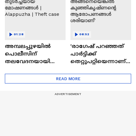
01:28
08:52
അമ്പലപ്പുഴയില്‍
'രാഗേഷ് പറഞ്ഞത്
പൊലീസിന്
പാർട്ടിക്ക്
തലവേദനയായി
തെറ്റുപറ്റിയെന്നാണ്,
തുടര്‍ച്ചയായ
അങ്ങനെയെങ്കിൽ
മോഷണങ്ങള്‍ |
കുഞ്ഞികൃഷ്ണൻ്റെ
READ MORE
Alappuzha | Theft case
ആരോപണങ്ങൾ
ശരിയാണ്'