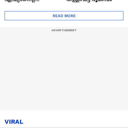
ഷൈനിങ് സ്റ്റാർസ്
സീസൺ 2
READ MORE
VIRAL