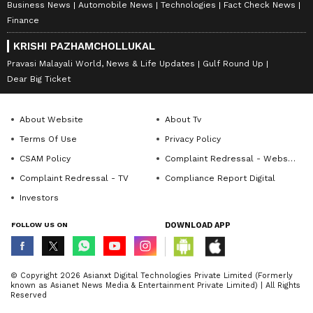
Business News
Automobile News
Technologies
Fact Check News
Finance
KRISHI PAZHAMCHOLLUKAL
Pravasi Malayali World, News & Life Updates
Gulf Round Up
Dear Big Ticket
About Website
About Tv
Terms Of Use
Privacy Policy
CSAM Policy
Complaint Redressal - Website
Complaint Redressal - TV
Compliance Report Digital
Investors
FOLLOW US ON
DOWNLOAD APP
© Copyright 2026 Asianxt Digital Technologies Private Limited (Formerly
known as Asianet News Media & Entertainment Private Limited) | All Rights
Reserved