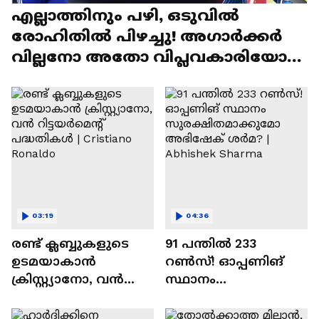
എല്ലാത്തിനും പഴി, ഒടുവില്‍
രോഹിതില്‍ പിഴച്ചു! അഗാര്‍ക്കർ
വില്ലനോ അതോ വിപ്ലവകാരിയോ? |
Ajit Agarkar
03:19
04:36
രണ്ട്‌ ക്ലബ്ബുകളുടെ
91 പന്തില്‍ 233
ഉടമയാകാന്‍
റണ്‍സ്! ഓപ്പണിങ്
ക്രിസ്റ്റ്യാനോ, വന്‍
സ്ഥാനം
റിട്ടയര്‍മെന്റ്‌
സുരക്ഷിതമാക്കുമോ
പദ്ധതികള്‍ | Cristiano
അഭിഷേക് ശർമ? |