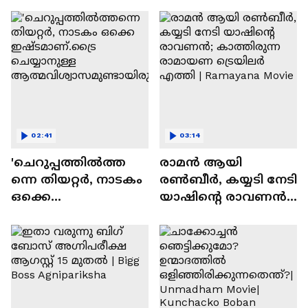
സന്തോഷം'
02:41
03:14
'ചെറുപ്പത്തിൽത്ത
രാമന്‍ ആയി
ന്നെ തിയറ്റർ, നാടകം
രൺബീർ, കയ്യടി നേടി
ഒക്കെ
യാഷിന്റെ രാവണൻ;
ഇഷ്ടമാണ്.ട്രൈ
കാത്തിരുന്ന
ചെയ്യാനുള്ള
രാമായണ ട്രെയിലർ
ആത്മവിശ്വാസമുണ്ടാ
എത്തി | Ramayana
യിരുന്നില്ല'
Movie