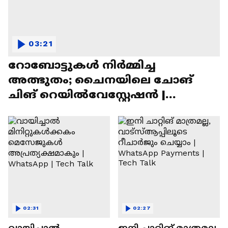
03:21
റോബോട്ടുകൾ നിർമ്മിച്ച
അത്ഭുതം; ചൈനയിലെ ചോങ്
ചിങ് റെയിൽവേസ്റ്റേഷൻ |
Chongqing Railway Station
02:31
02:27
വായിച്ചാൽ
ഇനി ചാറ്റിങ് മാത്രമല്ല,