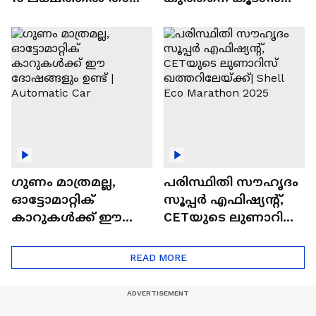
വിലയുള്ള
ചില സൂത്രങ്ങൾ
ഓട്ടോമാറ്റിക്ക്
എസ്‍യുവികൾ
ഗുണം മാത്രമല്ല,
പരിസ്ഥിതി സൗഹൃദം
ഓട്ടോമാറ്റിക്
സൂപ്പർ എഫിഷ്യന്റ്,
കാറുകൾക്ക് ഈ
CETയുടെ ലുണാറിസ്
ദോഷങ്ങളും ഉണ്ട് |
ഖത്തറിലേയ്ക്ക്| Shell
Automatic Car
Eco Marathon 2025
READ MORE