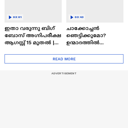
03:01
03:43
ഇതാ വരുന്നു ബിഗ്
ചാക്കോച്ചന്‍
ബോസ് അഗ്നിപരീക്ഷ
ഞെട്ടിക്കുമോ?
ആഗസ്റ്റ് 15 മുതൽ |
ഉന്മാദത്തിൽ
Bigg Boss Agnipariksha
ഒളിഞ്ഞിരിക്കുന്നതെ
ന്ത്?| Unmadham
READ MORE
Movie| Kunchacko
Boban