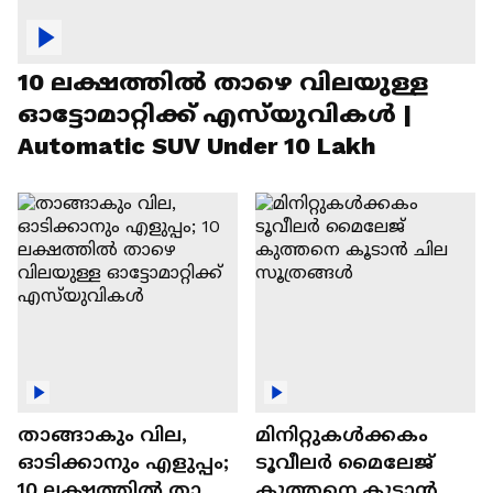
10 ലക്ഷത്തിൽ താഴെ വിലയുള്ള
ഓട്ടോമാറ്റിക്ക് എസ്‍യുവികൾ |
Automatic SUV Under 10 Lakh
താങ്ങാകും വില,
മിനിറ്റുകൾക്കകം
ഓടിക്കാനും എളുപ്പം;
ടൂവീലർ മൈലേജ്
10 ലക്ഷത്തിൽ താഴെ
കുത്തനെ കൂടാൻ