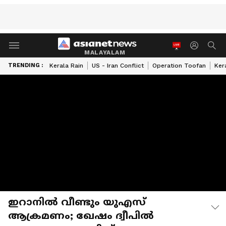
MALAYALAM
TRENDING :
Kerala Rain
US - Iran Conflict
Operation Toofan
Ker
ഇറാനിൽ വീണ്ടും യുഎസ്
ആക്രമണം; ഖേഷം ദ്വീപിൽ