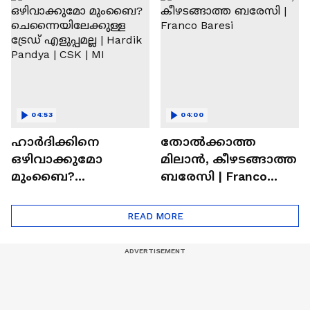
Ronaldo
Abhishek Sharma
04:53
04:00
ഹാർദിക്കിനെ
തോല്‍ക്കാത്ത
ഒഴിവാക്കുമോ
മിലാന്‍, കീഴടങ്ങാത്ത
മുംബൈ?
ബരേസി | Franco
ചെന്നൈയിലേക്കുള്ള
Baresi
ട്രേഡ് എളുപ്പമല്ല |
READ MORE
Hardik Pandya | CSK |
MI