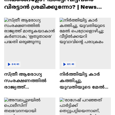
വിരട്ടാൻ ശ്രമിക്കുന്നോ? | News
Hour
04:41
01:41
സ്ത്രീ ആരോഗ്യ
നിർത്തിയിട്ട കാർ
സംരക്ഷണത്തിൽ
കത്തിച്ചു,
രാജ്യത്ത്
യുവതിയുടെ മേൽ
മാതൃകയാകാൻ
പെട്രോളൊഴിച്ചു;
കര്‍ണാടക;
വീട്ടിൽക്കയറി
'ഋതുതാരെ' പദ്ധതി
യുവാവിന്റെ
ഒരുങ്ങുന്നു
പരാക്രമം