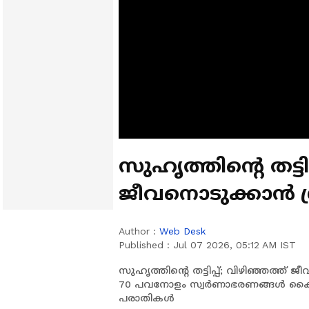
സുഹൃത്തിന്റെ തട്ടി
ജീവനൊടുക്കാൻ ശ്
യുവതിയും മരിച്ചു
Author :
Web Desk
Published :
Jul 07 2026, 05:12 AM IST
സുഹൃത്തിന്റെ തട്ടിപ്പ്; വിഴിഞ്ഞത്ത് 
70 പവനോളം സ്വർണാഭരണങ്ങൾ കൈക
പരാതികൾ