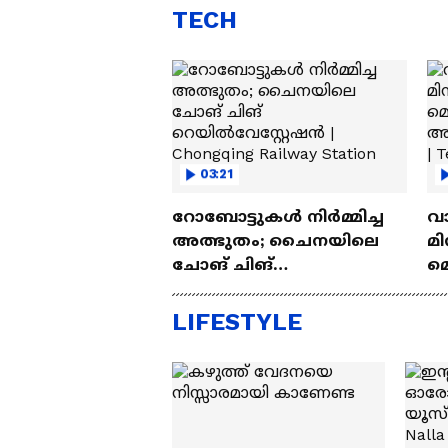
TECH
03:21
റോബോട്ടുകൾ നിർമ്മിച്ച
വ
അത്ഭുതം; ചൈനയിലെ
മി
ചോങ് ചിങ്
മ
റെയിൽവേസ്റ്റേഷൻ |
അപ
Chongqing Railway Station
Wh
LIFESTYLE