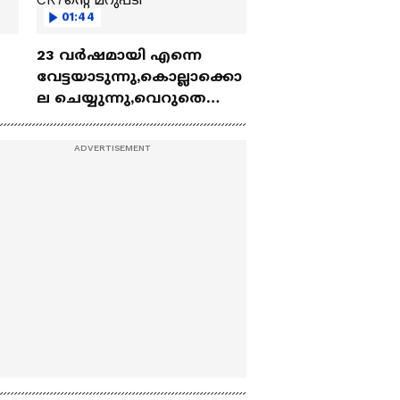
01:44
23 വർഷമായി എന്നെ
വേട്ടയാടുന്നു,കൊല്ലാക്കൊ
ല ചെയ്യുന്നു,വെറുതെ
സമയം
കളയരുത്:വിമർശകർക്ക്
CR7ൻ്റെ മറുപടി