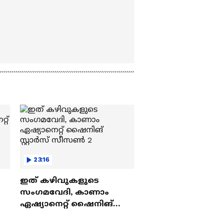
23:16
ഇത് കഴിവുകളുടെ
സംഗമവേദി, കാണാം
ഏഷ്യാനെറ്റ് ഷൈനിങ്
സ്റ്റാർസ് സീസൺ 2