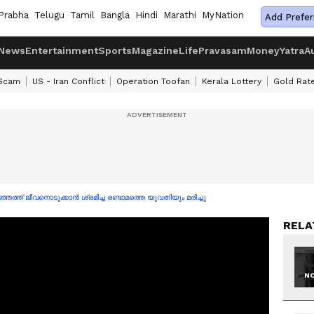
Prabha
Telugu
Tamil
Bangla
Hindi
Marathi
MyNation
Add Prefer
News
Entertainment
Sports
Magazine
Life
Pravasam
Money
Yatra
A
 Scam
US - Iran Conflict
Operation Toofan
Kerala Lottery
Gold Rat
ിഴിഞ്ഞത്ത് ജീവനൊടുക്കാൻ ശ്രമിച്ച രണ്ടാമത്തെ യുവതിയും മരിച്ചു
RELA
NO