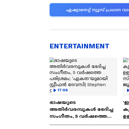
ഏഷ്യാനെറ്റ് ന്യൂസ് പ്രധാ
ENTERTAINMENT
17:06
ഭാഷയുടെ
'
അതിർവരമ്പുകൾ ഭേദിച്ച
കു
സംഗീതം, 5 വർഷത്തെ
ഉള
പരിശ്രമം; 'ഏകത'യുമായി
ബ