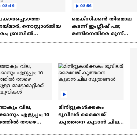
02:49
02:56
പകാരപ്പെടാത്ത
മെക്‌സിക്കന്‍ തിരമാല
യ്‌മാർ, നൊസ്റ്റാൾജിയ
കടന്ന് ഇംഗ്ലീഷ് പട;
ാരം; ബ്രസീൽ
രണ്ടിനെതിരെ മൂന്ന്
്തുകൊണ്ട് തോറ്റു? |
ഗോളിന് ജയം
azil | FIFA World Cup
ങാകും വില,
മിനിറ്റുകൾക്കകം
്കാനും എളുപ്പം; 10
ടൂവീലർ മൈലേജ്
ഷത്തിൽ താഴെ
കുത്തനെ കൂടാൻ ചില
ുള്ള ഓട്ടോമാറ്റിക്ക്
സൂത്രങ്ങൾ
‍യുവികൾ