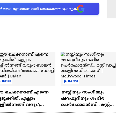
ന വാർത്താ സ്രോതസായി തെരഞ്ഞെടുക്കുക
03:30
04:23
ഈ ചെക്കനാണ് എന്നെ
'നസ്ലിനും സംഗീതും
ടുക്കിത്, എല്ലാം
ഷറഫുദീനും ഗംഭീര
്ളീൽന്നങ്ങ് വരും';
പെർഫോമൻസ്... മസ്റ്റ്
ാലൻ സിനിമയിലെ
വാച്ച് മോളിവുഡ് ടൈംസ്'