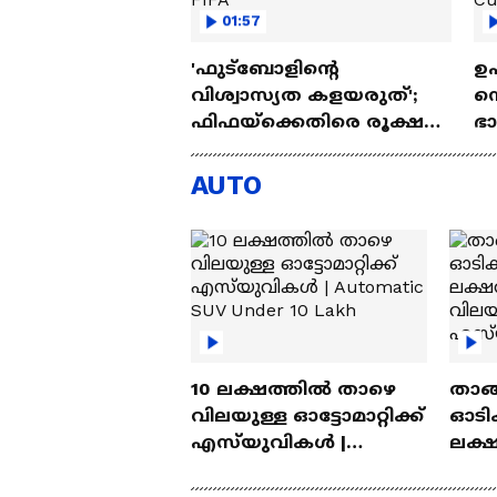
01:57
'ഫുട്‌ബോളിന്റെ
ഉ
വിശ്വാസ്യത കളയരുത്';
നെ
ഫിഫയ്‌ക്കെതിരെ രൂക്ഷ
ഭ
വിമർശനവുമായി യുവേഫ
എന
| Donald Trump | FIFA
Br
AUTO
10 ലക്ഷത്തിൽ താഴെ
താങ്
വിലയുള്ള ഓട്ടോമാറ്റിക്ക്
ഓടിക
എസ്‍യുവികൾ |
ലക്
Automatic SUV Under 10
വിലയ
Lakh
എസ്