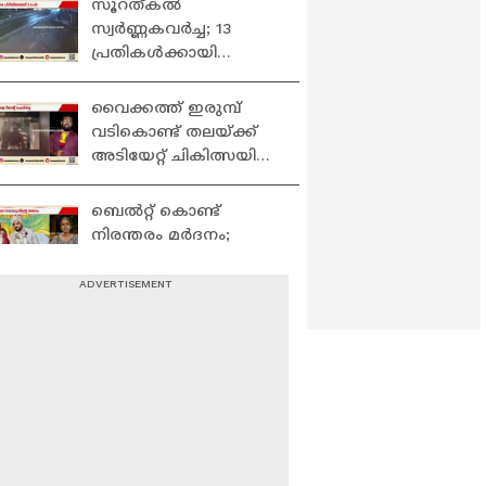
സൂറത്കല്‍
സ്വര്‍ണ്ണകവര്‍ച്ച; 13
പ്രതികള്‍ക്കായി
പൊലീസ് വാണ്ടഡ് ലിസ്റ്റ്
പുറത്തുവിട്ടു
വൈക്കത്ത് ഇരുമ്പ്
വടികൊണ്ട് തലയ്ക്ക്
അടിയേറ്റ് ചികിത്സയില്‍
കഴിഞ്ഞിരുന്ന യുവാവ്
മരിച്ചു
ബെൽറ്റ് കൊണ്ട്
നിരന്തരം മർദനം;
നവവധു ഫ്ലാറ്റിൽ നിന്ന്
വീണുമരിച്ചതിൽ
ദുരൂഹതയുണ്ടെന്ന്
ആഭരണങ്ങൾ
കുടുംബം| Delhi
കൈക്കലാക്കി തട്ടിപ്പ്;
വിഴിഞ്ഞത്ത്
ജീവനൊടുക്കാൻ ശ്രമിച്ച
രണ്ടാമത്തെ യുവതിയും
തൃശ്ശൂരില്‍ മക്കള്‍ക്ക്
മരിച്ചു
വിഷം നല്‍കിയ അച്ഛന്‍
പൊലീസ് കസ്റ്റഡിയില്‍