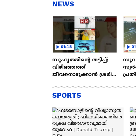
സ്റ്റീഫൻ ദേവസി| Stephen
'അ
NEWS
Devassy
Ba
01:48
01
സുഹൃത്തിന്റെ തട്ടിപ്പ്;
സൂറ
വിഴിഞ്ഞത്ത്
സ്വര്
ജീവനൊടുക്കാൻ ശ്രമിച്ച
പ്രത
രണ്ടാമത്തെ യുവതിയും
പൊലീ
മരിച്ചു
പുറത
SPORTS