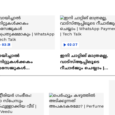
02:31
02:27
ായിച്ചാൽ
ഇനി ചാറ്റിങ് മാത്രമല്ല,
നിറ്റുകൾക്കകം
വാട്‌സ്‌ആപ്പിലൂടെ
െസേജുകള്‍
റീചാർജും ചെയ്യാം |
്രത്യക്ഷമാകും |
WhatsApp Payments | Te
atsApp | Tech Talk
Talk