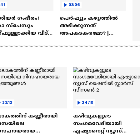
:41
03:06
ീരിയർ ഗംഭീരം!
പെർഫ്യൂം കഴുത്തിൽ
 സ്‌പേസും
അടിക്കുന്നത്
ഫുള്ളാക്കിയ വീട് |
അപകടകരമോ? |
a Veedu
Perfume
23:12
24:10
ോകത്തിന് കണ്ണീരായി
കഴിവുകളുടെ
ാസയിലെ
സംഗമവേദിയായി
ിസഹായരായ
ഏഷ്യാനെറ്റ് ന്യൂസ്
ുഞ്ഞുങ്ങൾ
ഷൈനിങ് സ്റ്റാർസ്