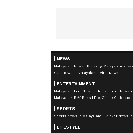
NEWS
Malayalam News
Breaking Malayalam News
Gulf News in Malayalam
Viral News
ENTERTAINMENT
Malayalam Film New
Entertainment News i
Malayalam Bigg Boss
Box Office Collectio
SPORTS
Sports News in Malayalam
Cricket News i
LIFESTYLE