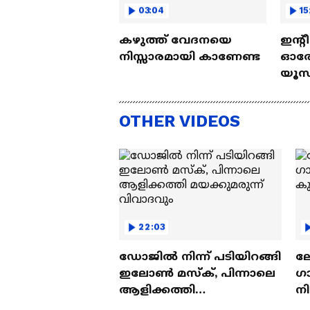
03:04
15
കഴുത്ത് വേദനയെ
ഇന്റ
നിസ്സാരമായി കാണേണ്ട
ഓരോ
യൂസ്
Nall
OTHER VIDEOS
22:03
ഡോജിൽ നിന്ന് പടിയിറങ്ങി
ല
ഇലോൺ മസ്ക്, പിന്നാലെ
ഗ
ആളിക്കത്തി
ന
മയക്കുമരുന്ന് വിവാദവും
ക