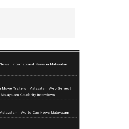
 News
International News in Malayalam
 Movie Trailers
Malayalam Web Series
Malayalam Celebrity Interviews
 Malayalam
World Cup News Malayalam