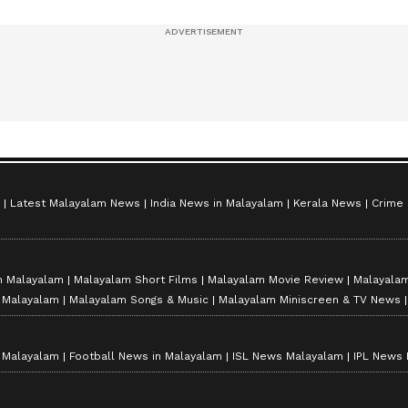
സീസൺ 2
Latest Malayalam News
India News in Malayalam
Kerala News
Crime
n Malayalam
Malayalam Short Films
Malayalam Movie Review
Malayalam
n Malayalam
Malayalam Songs & Music
Malayalam Miniscreen & TV News
n Malayalam
Football News in Malayalam
ISL News Malayalam
IPL News