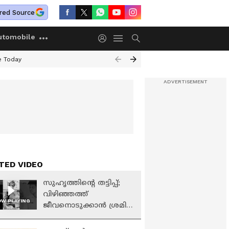
red Source
utomobile
e Today
TED VIDEO
സുഹൃത്തിന്റെ തട്ടിപ്പ്;
വിഴിഞ്ഞത്ത്
W PLAYING
ജീവനൊടുക്കാൻ ശ്രമിച്ച
രണ്ടാമത്തെ യുവതിയും
മരിച്ചു