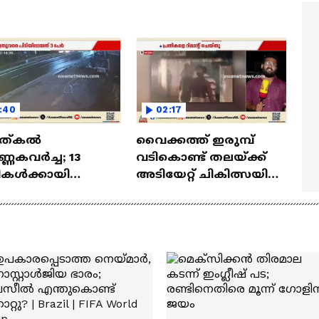
മ്മമ്മ' ഡോളി ജൂൺ |
Mollywood Times
lan
:40
02:17
ത്കല്‍
വൈക്കത്ത് ഇരുമ്പ്
‍ണ്ണകവര്‍ച്ച; 13
വടികൊണ്ട് തലയ്ക്ക്
ികള്‍ക്കായി
അടിയേറ്റ് ചികിത്സയില്‍
സ് വാണ്ടഡ് ലിസ്റ്റ്
കഴിഞ്ഞിരുന്ന യുവാവ്
്തുവിട്ടു
മരിച്ചു