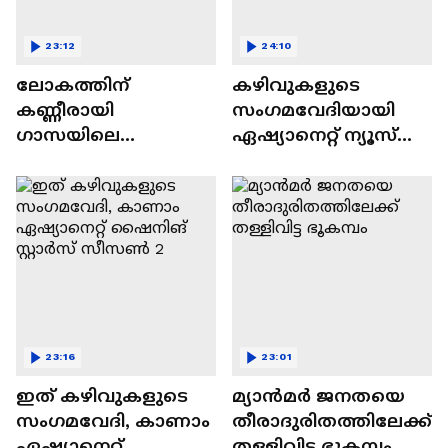
23:12
24:10
ലോകത്തിന്
കഴിവുകളുടെ
കണ്ണീരായി
സംഗമവേദിയായി
ഗാസയിലെ
ഏഷ്യാനെറ്റ് ന്യൂസ്
നിസഹായരായ
ഷൈനിങ് സ്റ്റാർസ്
കുഞ്ഞുങ്ങൾ
സീസൺ 2
23:16
23:01
ഇത് കഴിവുകളുടെ
മ്യാൻമർ ജനതയെ
സംഗമവേദി, കാണാം
തീരാദുരിതത്തിലേക്ക്
ഏഷ്യാനെറ്റ്
തള്ളിവിട്ട ഭൂകമ്പം