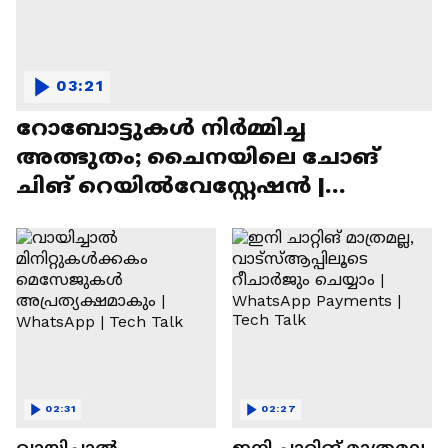
03:21
റോബോട്ടുകൾ നിർമ്മിച്ച
അത്ഭുതം; ചൈനയിലെ ചോങ്
ചിങ് റെയിൽവേസ്റ്റേഷൻ |
Chongqing Railway Station
02:31
02:27
വായിച്ചാൽ
ഇനി ചാറ്റിങ് മാത്രമല്ല,