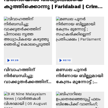
കുത്തിക്കൊന്നു | Faridabad | Crime
News
01:25
02:12
വിവാഹത്തിന്
മണ്ഡല പുനർ
നിർബന്ധിച്ചു;
നിർണായ ബില്ലുമായി
വാക്കുതർക്കത്തിന്
കേന്ദ്രം മുന്നോട്ട് ;
പിന്നാലെ നൃത്ത
സഹകരിക്കില്ലെന്ന്
അധ്യാപികയെ
പ്രതിപക്ഷം |
കഴുത്തു ഞെരിച്ച്
Parliament
കൊലപ്പെടുത്തി