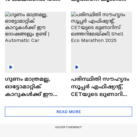
വിലയുള്ള
ചില സൂത്രങ്ങൾ
ഓട്ടോമാറ്റിക്ക്
എസ്‍യുവികൾ
ഗുണം മാത്രമല്ല,
പരിസ്ഥിതി സൗഹൃദം
ഓട്ടോമാറ്റിക്
സൂപ്പർ എഫിഷ്യന്റ്,
കാറുകൾക്ക് ഈ
CETയുടെ ലുണാറിസ്
ദോഷങ്ങളും ഉണ്ട് |
ഖത്തറിലേയ്ക്ക്| Shell
Automatic Car
Eco Marathon 2025
READ MORE