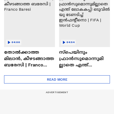
Abhishek Sharma
Hardik Pandya | CSK |
MI
04:00
04:54
തോല്‍ക്കാത്ത
സ്പെയിനും
മിലാന്‍, കീഴടങ്ങാത്ത
ഫ്രാൻസുമൊന്നുമി
ബരേസി | Franco
ല്ലാതെ എന്ത്
Baresi
ലോകകപ്പ്! ഒടുവില്‍
യു ടേണടിച്ച്
READ MORE
ഇൻഫന്റീനൊ | FIFA |
World Cup