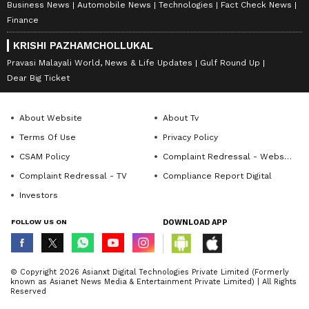
Business News
Automobile News
Technologies
Fact Check News
Finance
KRISHI PAZHAMCHOLLUKAL
Pravasi Malayali World, News & Life Updates
Gulf Round Up
Dear Big Ticket
About Website
About Tv
Terms Of Use
Privacy Policy
CSAM Policy
Complaint Redressal - Website
Complaint Redressal - TV
Compliance Report Digital
Investors
FOLLOW US ON
DOWNLOAD APP
© Copyright 2026 Asianxt Digital Technologies Private Limited (Formerly
known as Asianet News Media & Entertainment Private Limited) | All Rights
Reserved