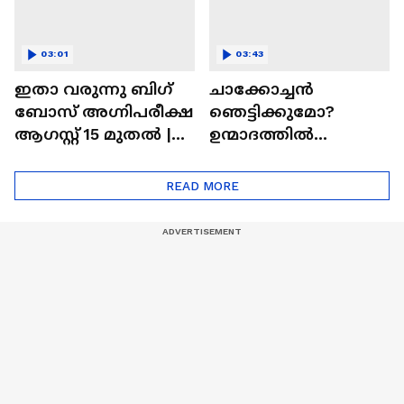
03:01
03:43
ഇതാ വരുന്നു ബിഗ്
ചാക്കോച്ചന്‍
ബോസ് അഗ്നിപരീക്ഷ
ഞെട്ടിക്കുമോ?
ആഗസ്റ്റ് 15 മുതൽ |
ഉന്മാദത്തിൽ
Bigg Boss Agnipariksha
ഒളിഞ്ഞിരിക്കുന്നതെ
ന്ത്?| Unmadham
READ MORE
Movie| Kunchacko
Boban