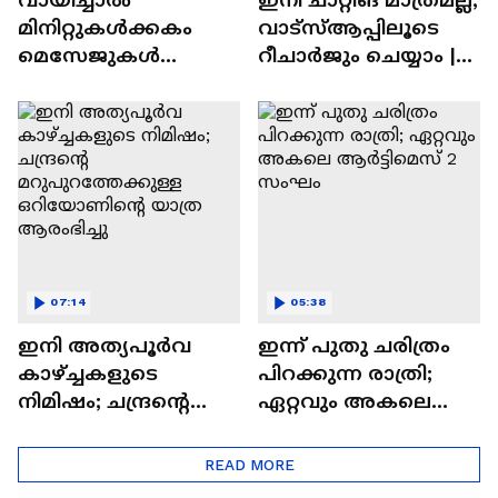
മിനിറ്റുകൾക്കകം
വാട്‌സ്‌ആപ്പിലൂടെ
മെസേജുകള്‍
റീചാർജും ചെയ്യാം |
അപ്രത്യക്ഷമാകും |
WhatsApp Payments |
WhatsApp | Tech Talk
Tech Talk
07:14
05:38
ഇനി അത്യപൂര്‍വ
ഇന്ന് പുതു ചരിത്രം
കാഴ്ച്ചകളുടെ
പിറക്കുന്ന രാത്രി;
നിമിഷം; ചന്ദ്രന്റെ
ഏറ്റവും അകലെ
മറുപുറത്തേക്കുള്ള
ആര്‍ട്ടിമെസ് 2 സംഘം
ഒറിയോണിന്റെ യാത്ര
READ MORE
ആരംഭിച്ചു