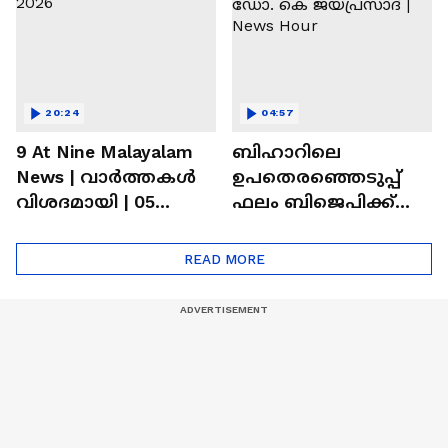
20:24
04:57
9 At Nine Malayalam
ബിഹാറിലെ
News | വാർത്തകൾ
ഉപതെരഞ്ഞെടുപ്പ്
വിശദമായി | 05
ഫലം ബിജെപിക്ക്
August 2026
വാണിംഗ്; ഡോ. കെ
ജയപ്രസാദ് | News
READ MORE
Hour