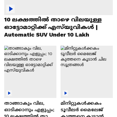
10 ലക്ഷത്തിൽ താഴെ വിലയുള്ള
ഓട്ടോമാറ്റിക്ക് എസ്‍യുവികൾ |
Automatic SUV Under 10 Lakh
താങ്ങാകും വില,
മിനിറ്റുകൾക്കകം
ഓടിക്കാനും എളുപ്പം;
ടൂവീലർ മൈലേജ്
10 ലക്ഷത്തിൽ താഴെ
കുത്തനെ കൂടാൻ