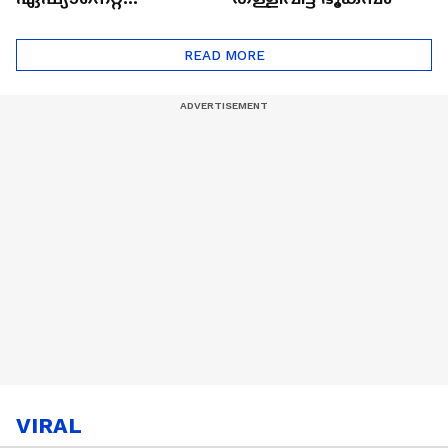
ഷൈനിങ് സ്റ്റാർസ്
സീസൺ 2
READ MORE
VIRAL