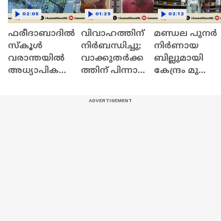
02:05
01:25
02:12
ഫരീദാബാദില്‍
വിവാഹത്തിന്
മണ്ഡല പുനർ
സ്‌കൂള്‍
നിർബന്ധിച്ചു;
നിർണായ
വരാന്തയില്‍
വാക്കുതർക്ക
ബില്ലുമായി
അധ്യാപികയെ
ത്തിന് പിന്നാലെ
കേന്ദ്രം മുന്നോട്
കുത്തിക്കൊ
നൃത്ത
;
ന്നു | Faridabad |
അധ്യാപികയെ
സഹകരിക്കില്ല
Crime News
കഴുത്തു
ന്ന് പ്രതിപക്ഷം 
ഞെരിച്ച്
Parliament
കൊലപ്പെടുത്തി