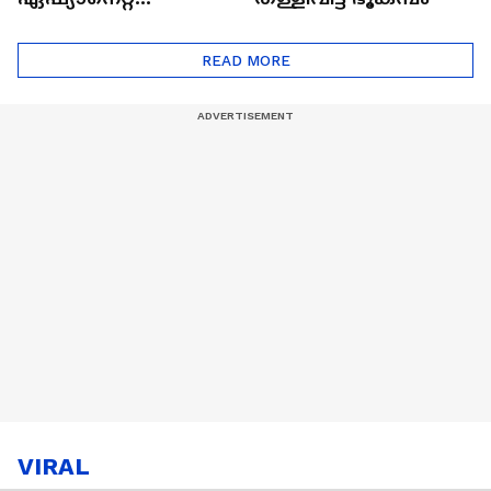
ഷൈനിങ് സ്റ്റാർസ്
സീസൺ 2
READ MORE
VIRAL