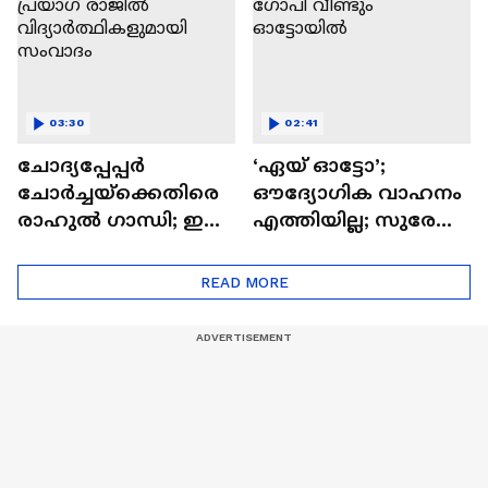
കോസ്റ്
03:30
02:41
ചോദ്യപ്പേപ്പർ
‘ഏയ് ഓട്ടോ’;
ചോർച്ചയ്‌ക്കെതിരെ
ഔദ്യോഗിക വാഹനം
രാഹുൽ ഗാന്ധി; ഇന്ന്
എത്തിയില്ല; സുരേഷ്
പ്രയാഗ്‌ രാജിൽ
ഗോപി വീണ്ടും
വിദ്യാർത്ഥികളുമായി
ഓട്ടോയിൽ
READ MORE
സംവാദം