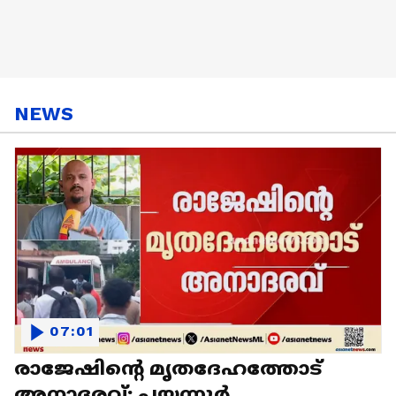
NEWS
07:01
രാജേഷിന്റെ മൃതദേഹത്തോട്
അനാദരവ്; പയ്യന്നൂര്‍