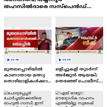
തഹസിൽദാരെ സസ്പെൻഡ്
ചെയ്യും
02:48
06:08
മുതലപ്പൊഴിയിൽ
ഒളിച്ചുകളി തുടര്‍ന്ന്
കാണാതായ മത്സ്യ
അര്‍ജുൻ ആയങ്കി;
തൊഴിലാളികൾക്കാ
തെരഞ്ഞ് പൊലീസ്,
യുള്ള സ്കൂബാ
അര്‍ജുനുമായി
സംഘത്തിൻ്റെ
ബന്ധമുള്ള 21 പേര്‍
തെരച്ചിൽ
കസ്റ്റഡിയിൽ
അവസാനിപ്പിച്ച്