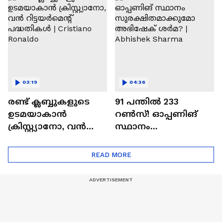
Ajit Agarkar
03:19
04:36
രണ്ട്‌ ക്ലബ്ബുകളുടെ
91 പന്തില്‍ 233
ഉടമയാകാന്‍
റണ്‍സ്! ഓപ്പണിങ്
ക്രിസ്റ്റ്യാനോ, വന്‍
സ്ഥാനം
റിട്ടയര്‍മെന്റ്‌
സുരക്ഷിതമാക്കുമോ
പദ്ധതികള്‍ | Cristiano
അഭിഷേക് ശർമ? |
READ MORE
Ronaldo
Abhishek Sharma