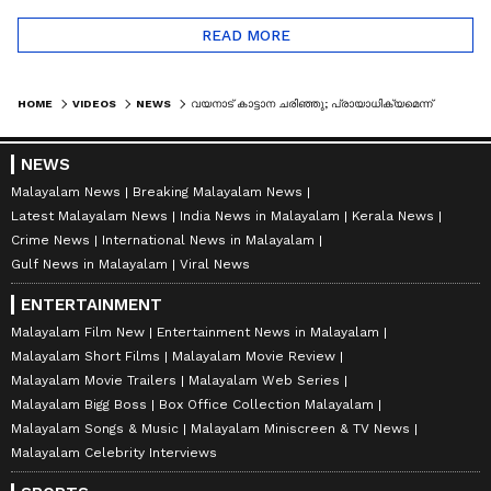
READ MORE
HOME
VIDEOS
NEWS
വയനാട് കാട്ടാന ചരിഞ്ഞു; പ്രായാധിക്യമെന്ന് പ്രാഥമിക നിഗമനം | WAYANAD | WILD ELEPHANT | FOREST
NEWS
Malayalam News
Breaking Malayalam News
Latest Malayalam News
India News in Malayalam
Kerala News
Crime News
International News in Malayalam
Gulf News in Malayalam
Viral News
ENTERTAINMENT
Malayalam Film New
Entertainment News in Malayalam
Malayalam Short Films
Malayalam Movie Review
Malayalam Movie Trailers
Malayalam Web Series
Malayalam Bigg Boss
Box Office Collection Malayalam
Malayalam Songs & Music
Malayalam Miniscreen & TV News
Malayalam Celebrity Interviews