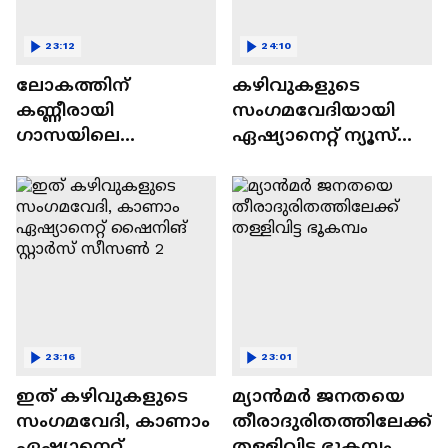
23:12
24:10
ലോകത്തിന്
കഴിവുകളുടെ
കണ്ണീരായി
സംഗമവേദിയായി
ഗാസയിലെ
ഏഷ്യാനെറ്റ് ന്യൂസ്
നിസഹായരായ
ഷൈനിങ് സ്റ്റാർസ്
കുഞ്ഞുങ്ങൾ
സീസൺ 2
23:16
23:01
ഇത് കഴിവുകളുടെ
മ്യാൻമർ ജനതയെ
സംഗമവേദി, കാണാം
തീരാദുരിതത്തിലേക്ക്
ഏഷ്യാനെറ്റ്
തള്ളിവിട്ട ഭൂകമ്പം