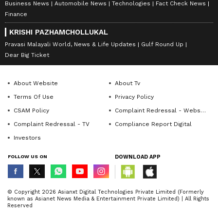
Business News
Automobile News
Technologies
Fact Check News
Finance
KRISHI PAZHAMCHOLLUKAL
Pravasi Malayali World, News & Life Updates
Gulf Round Up
Dear Big Ticket
About Website
About Tv
Terms Of Use
Privacy Policy
CSAM Policy
Complaint Redressal - Website
Complaint Redressal - TV
Compliance Report Digital
Investors
FOLLOW US ON
DOWNLOAD APP
© Copyright 2026 Asianxt Digital Technologies Private Limited (Formerly
known as Asianet News Media & Entertainment Private Limited) | All Rights
Reserved