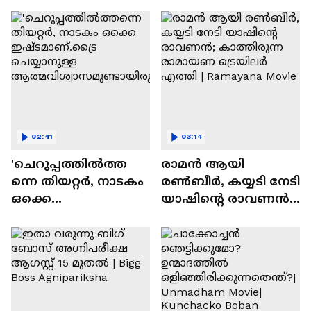
സന്തോഷം'
02:41
03:14
'ചെറുപ്പത്തിൽത്ത
രാമന്‍ ആയി
ന്നെ തിയറ്റർ, നാടകം
രൺബീർ, കയ്യടി നേടി
ഒക്കെ
യാഷിന്റെ രാവണൻ;
ഇഷ്ടമാണ്.ട്രൈ
കാത്തിരുന്ന
ചെയ്യാനുള്ള
രാമായണ ട്രെയിലർ
ആത്മവിശ്വാസമുണ്ടാ
എത്തി | Ramayana
യിരുന്നില്ല'
Movie