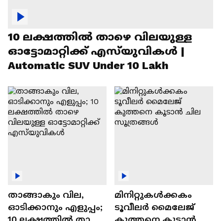
10 ലക്ഷത്തിൽ താഴെ വിലയുള്ള
ഓട്ടോമാറ്റിക്ക് എസ്‍യുവികൾ |
Automatic SUV Under 10 Lakh
താങ്ങാകും വില,
മിനിറ്റുകൾക്കകം
ഓടിക്കാനും എളുപ്പം;
ടൂവീലർ മൈലേജ്
10 ലക്ഷത്തിൽ താഴെ
കുത്തനെ കൂടാൻ