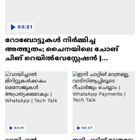
03:21
റോബോട്ടുകൾ നിർമ്മിച്ച
അത്ഭുതം; ചൈനയിലെ ചോങ്
ചിങ് റെയിൽവേസ്റ്റേഷൻ |
Chongqing Railway Station
02:31
02:27
വായിച്ചാൽ
ഇനി ചാറ്റിങ് മാത്രമല്ല,