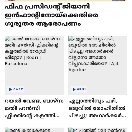
ഫിഫ പ്രസിഡന്റ് ജിയാനി
ഇൻഫാന്റിനോയ്‌ക്കെതിരെ
ഗുരുതര ആരോപണം
04:37
05:51
റയല്‍ വേണ്ട, ബാഴ്‌സ
എല്ലാത്തിനും പഴി,
മതി! ഹൻസി
ഒടുവില്‍ രോഹിതില്‍
ഫ്ലിക്കിന്റെ കളത്തില്‍
പിഴച്ചു! അഗാര്‍ക്കർ
റോഡ്രി ഫിറ്റോ? |
വില്ലനോ അതോ
Rodri | Barcelona
വിപ്ലവകാരിയോ? |