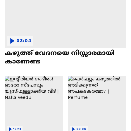
03:04
കഴുത്ത് വേദനയെ നിസ്സാരമായി
കാണേണ്ട
15:41
03:06