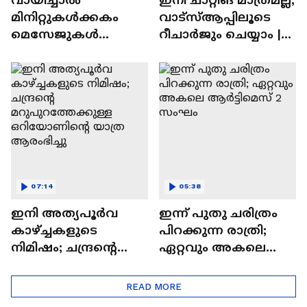
മിനിറ്റുകൾക്കകം
വാട്‌സ്‌ആപ്പിലൂടെ
മെസേജുകള്‍
റീചാർജും ചെയ്യാം |
അപ്രത്യക്ഷമാകും |
WhatsApp Payments |
WhatsApp | Tech Talk
Tech Talk
07:14
05:38
ഇനി അത്യപൂര്‍വ
ഇന്ന് പുതു ചരിത്രം
കാഴ്ച്ചകളുടെ
പിറക്കുന്ന രാത്രി;
നിമിഷം; ചന്ദ്രന്റെ
ഏറ്റവും അകലെ
മറുപുറത്തേക്കുള്ള
ആര്‍ട്ടിമെസ് 2 സംഘം
ഒറിയോണിന്റെ യാത്ര
READ MORE
ആരംഭിച്ചു