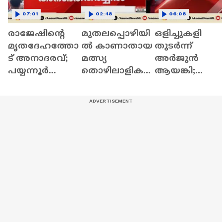
07:01
02:48
06:08
രാജേഷിന്റെ
മുതലപ്പൊഴിയി
ഒളിച്ചുകളി
മൃതദേഹത്തോ
ൽ കാണാതായ
തുടര്‍ന്ന്
ട് അനാദരവ്;
മത്സ്യ
അര്‍ജുൻ
പയ്യന്നൂര്‍
തൊഴിലാളികൾ
ആയങ്കി;
തഹസിൽദാരെ
ക്കായുള്ള
തെരഞ്ഞ്
സസ്പെൻഡ്
സ്കൂബാ
പൊലീസ്,
ചെയ്യും
സംഘത്തിൻ്റെ
അര്‍ജുനുമായ
തെരച്ചിൽ
ബന്ധമുള്ള 21
അവസാനിപ്പിച്ച്
പേര്‍
കോസ്റ്
കസ്റ്റഡിയിൽ