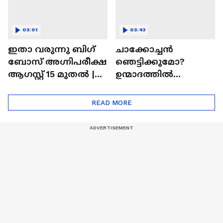
03:01
03:43
ഇതാ വരുന്നു ബിഗ്
ചാക്കോച്ചന്‍
ബോസ് അഗ്നിപരീക്ഷ
ഞെട്ടിക്കുമോ?
ആഗസ്റ്റ് 15 മുതൽ |
ഉന്മാദത്തിൽ
Bigg Boss Agnipariksha
ഒളിഞ്ഞിരിക്കുന്നതെ
ന്ത്?| Unmadham
READ MORE
Movie| Kunchacko
Boban