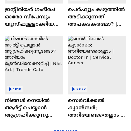
ഇന്റീരിയർ ഗംഭീരം!
പെർഫ്യൂം കഴുത്തിൽ
ഓരോ സ്‌പേസും
അടിക്കുന്നത്
യൂസ്ഫുള്ളാക്കിയ
അപകടകരമോ? |
വീട് | Nalla Veedu
Perfume
11:10
09:37
നിങ്ങൾ നെയിൽ
സെർവിക്കൽ
ആർട്ട് ചെയ്യാൻ
ക്യാൻസർ;
ആഗ്രഹിക്കുന്നുണ്ടോ
അറിയേണ്ടതെല്ലാം |
? അറിയാം
Doctor In | Cervical
ട്രെൻഡിനെക്കുറിച്ച് |
Cancer