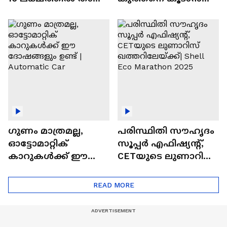
വിലയുള്ള
ചില സൂത്രങ്ങൾ
ഓട്ടോമാറ്റിക്ക്
എസ്‍യുവികൾ
ഗുണം മാത്രമല്ല,
പരിസ്ഥിതി സൗഹൃദം
ഓട്ടോമാറ്റിക്
സൂപ്പർ എഫിഷ്യന്റ്,
കാറുകൾക്ക് ഈ
CETയുടെ ലുണാറിസ്
ദോഷങ്ങളും ഉണ്ട് |
ഖത്തറിലേയ്ക്ക്| Shell
Automatic Car
Eco Marathon 2025
READ MORE