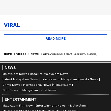
VIRAL
READ MORE
HOME
VIDEOS
NEWS
മനോഹരമായി ഖുർ ആൻ പാരായണം ചെയ്യുമോ? ദുബായിയുടെ 10 ലക്ഷം ഡോളർ സമ്മാനം നേടാം
NEWS
Malayalam News
Breaking Malayalam News
Latest Malayalam News
India News in Malayalam
Kerala News
Crime News
International News in Malayalam
Gulf News in Malayalam
Viral News
ENTERTAINMENT
Malayalam Film New
Entertainment News in Malayalam
Malayalam Short Films
Malayalam Movie Review