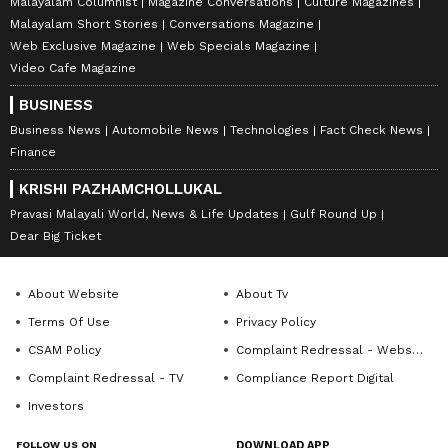
Malayalam Columnist
Magazine Conversations
Culture Magazines
Malayalam Short Stories
Conversations Magazine
Web Exclusive Magazine
Web Specials Magazine
Video Cafe Magazine
BUSINESS
Business News
Automobile News
Technologies
Fact Check News
Finance
KRISHI PAZHAMCHOLLUKAL
Pravasi Malayali World, News & Life Updates
Gulf Round Up
Dear Big Ticket
About Website
About Tv
Terms Of Use
Privacy Policy
CSAM Policy
Complaint Redressal - Website
Complaint Redressal - TV
Compliance Report Digital
Investors
FOLLOW US ON
DOWNLOAD APP