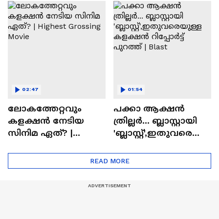
സിനിമയിലെ
ടൈംസ്' | Mollywood
'അമ്മമ്മ' ഡോളി
Times
ജൂൺ | Balan
02:47
01:54
ലോകത്തേറ്റവും
പക്കാ ആക്ഷൻ
കളക്ഷൻ നേടിയ
ത്രില്ലർ... ബ്ലാസ്റ്റായി
സിനിമ ഏത്? |
'ബ്ലാസ്റ്റ്',ഇതുവരെയു
Highest Grossing
ള്ള കളക്ഷൻ
Movie
റിപ്പോർട്ട് പുറത്ത് |
READ MORE
Blast