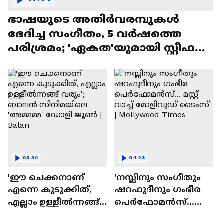
ഭാഷയുടെ അതിർവരമ്പുകൾ
ഭേദിച്ച സംഗീതം, 5 വർഷത്തെ
പരിശ്രമം; 'ഏകത'യുമായി സ്റ്റീഫൻ
ദേവസി| Stephen Devassy
03:30
04:23
'ഈ ചെക്കനാണ്
'നസ്ലിനും സംഗീതും
എന്നെ കുടുക്കിത്,
ഷറഫുദീനും ഗംഭീര
എല്ലാം ഉള്ളീൽന്നങ്ങ്
പെർഫോമൻസ്...
വരും'; ബാലൻ
മസ്റ്റ് വാച്ച് മോളിവുഡ്