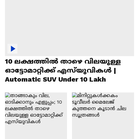
10 ലക്ഷത്തിൽ താഴെ വിലയുള്ള
ഓട്ടോമാറ്റിക്ക് എസ്‍യുവികൾ |
Automatic SUV Under 10 Lakh