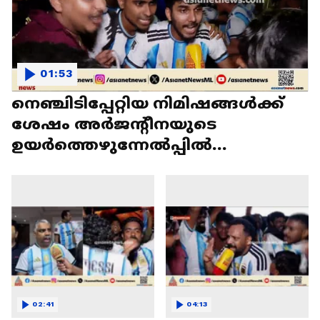
01:53
നെഞ്ചിടിപ്പേറ്റിയ നിമിഷങ്ങൾക്ക്
ശേഷം അർജന്റീനയുടെ
ഉയർത്തെഴുന്നേൽപ്പിൽ
ആവേശത്തോടെ ആരാധകർ
02:41
04:13