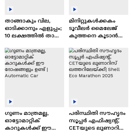
താങ്ങാകും വില,
മിനിറ്റുകൾക്കകം
ഓടിക്കാനും എളുപ്പം;
ടൂവീലർ മൈലേജ്
10 ലക്ഷത്തിൽ താഴെ
കുത്തനെ കൂടാൻ
വിലയുള്ള
ചില സൂത്രങ്ങൾ
ഓട്ടോമാറ്റിക്ക്
എസ്‍യുവികൾ
ഗുണം മാത്രമല്ല,
പരിസ്ഥിതി സൗഹൃദം
ഓട്ടോമാറ്റിക്
സൂപ്പർ എഫിഷ്യന്റ്,
കാറുകൾക്ക് ഈ
CETയുടെ ലുണാറിസ്