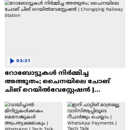
03:21
റോബോട്ടുകൾ നിർമ്മിച്ച
അത്ഭുതം; ചൈനയിലെ ചോങ്
ചിങ് റെയിൽവേസ്റ്റേഷൻ |
Chongqing Railway Station