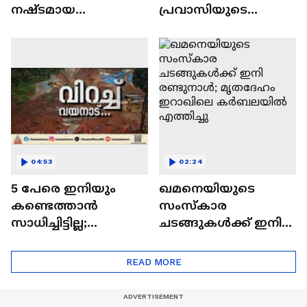
നഷ്ടമായ
പ്രവാസിയുടെ
അന്യസംസ്ഥാന
മൃതദേഹം; ആ
തൊഴിലാളികളുടെ
തിരോധാനത്തിന്റെ
മൃതദേഹങ്ങൾ
ചുരുളഴിച്ച്
നാടുകളിൽ
കുവൈത്ത് പൊലീസ്
എത്തിക്കും
04:53
02:24
5 പേരെ ഇനിയും
ഖമനെയിയുടെ
കണ്ടെത്താൻ
സംസ്കാര
സാധിച്ചിട്ടില്ല;
ചടങ്ങുകൾക്ക് ഇനി
മണ്ണിടച്ചലിൽ
രണ്ടുനാൾ;
നടന്നയിടത്ത് ഇന്നും
മൃതദേഹം ഇറാഖിലെ
READ MORE
തെരച്ചിൽ
കർബലയിൽ
എത്തിച്ചു