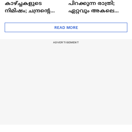
കാഴ്ച്ചകളുടെ
പിറക്കുന്ന രാത്രി;
നിമിഷം; ചന്ദ്രന്റെ
ഏറ്റവും അകലെ
മറുപുറത്തേക്കുള്ള
ആര്‍ട്ടിമെസ് 2 സംഘം
ഒറിയോണിന്റെ യാത്ര
READ MORE
ആരംഭിച്ചു