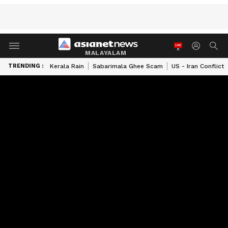
MALAYALAM
TRENDING :
Kerala Rain
Sabarimala Ghee Scam
US - Iran Conflict