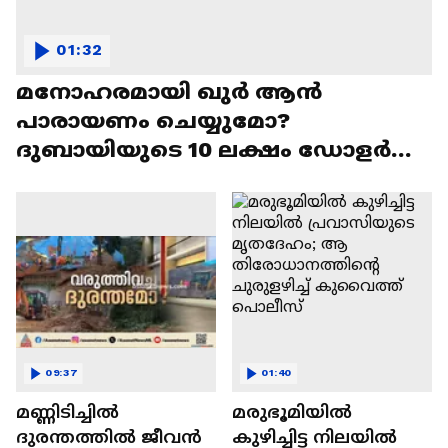
01:32
മനോഹരമായി ഖുർ ആൻ
പാരായണം ചെയ്യുമോ?
ദുബായിയുടെ 10 ലക്ഷം ഡോളർ
സമ്മാനം നേടാം
09:37
01:40
മണ്ണിടിച്ചിൽ
മരുഭൂമിയിൽ
ദുരന്തത്തിൽ ജീവൻ
കുഴിച്ചിട്ട നിലയിൽ