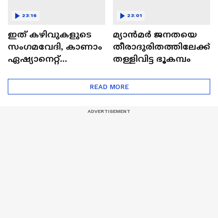
23:16
23:01
ഇത് കഴിവുകളുടെ
മ്യാൻമർ ജനതയെ
സംഗമവേദി, കാണാം
തീരാദുരിതത്തിലേക്ക്
ഏഷ്യാനെറ്റ്
തള്ളിവിട്ട ഭൂകമ്പം
ഷൈനിങ് സ്റ്റാർസ്
സീസൺ 2
READ MORE