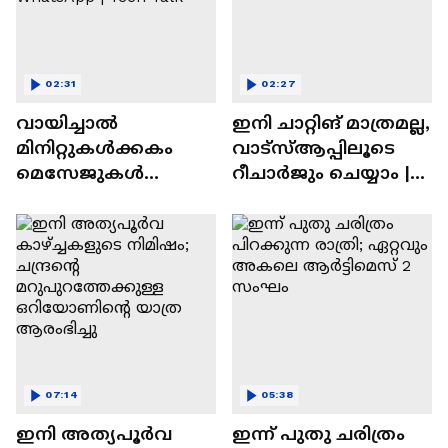
02:31
02:27
വായിച്ചാൽ
ഇനി ചാറ്റിങ് മാത്രമല്ല,
മിനിറ്റുകൾക്കകം
വാട്‌സ്‌ആപ്പിലൂടെ
മെസേജുകള്‍
റീചാർജും ചെയ്യാം |
അപ്രത്യക്ഷമാകും |
WhatsApp Payments |
WhatsApp | Tech Talk
Tech Talk
07:14
05:38
ഇനി അത്യപൂര്‍വ
ഇന്ന് പുതു ചരിത്രം