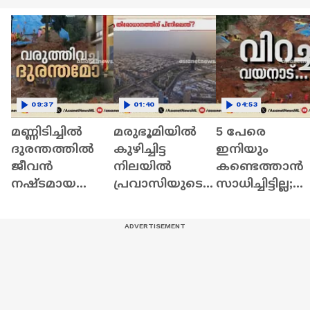
09:37
01:40
04:53
മണ്ണിടിച്ചിൽ
മരുഭൂമിയിൽ
5 പേരെ
ദുരന്തത്തിൽ
കുഴിച്ചിട്ട
ഇനിയും
ജീവൻ
നിലയിൽ
കണ്ടെത്താൻ
നഷ്ടമായ
പ്രവാസിയുടെ
സാധിച്ചിട്ടില്ല;
അന്യസംസ്ഥാന
മൃതദേഹം; ആ
മണ്ണിടച്ചലിൽ
തൊഴിലാളികളു
തിരോധാനത്തി
നടന്നയിടത്ത്
ടെ
ന്റെ ചുരുളഴിച്ച്
ഇന്നും
മൃതദേഹങ്ങൾ
കുവൈത്ത്
തെരച്ചിൽ
നാടുകളിൽ
പൊലീസ്
എത്തിക്കും