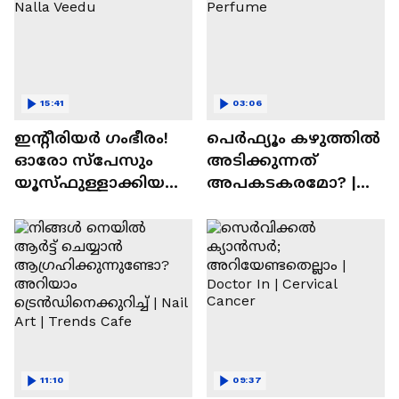
15:41
03:06
ഇന്റീരിയർ ഗംഭീരം!
പെർഫ്യൂം കഴുത്തിൽ
ഓരോ സ്‌പേസും
അടിക്കുന്നത്
യൂസ്ഫുള്ളാക്കിയ
അപകടകരമോ? |
വീട് | Nalla Veedu
Perfume
11:10
09:37