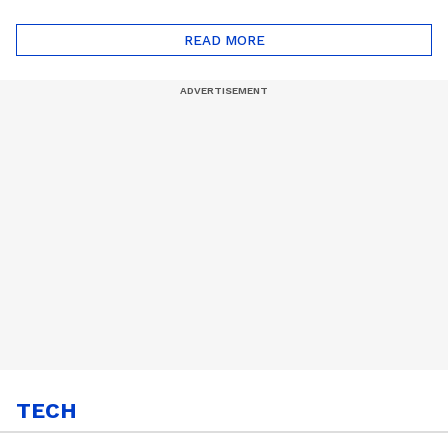
ദോഷങ്ങളും ഉണ്ട് |
ഖത്തറിലേയ്ക്ക്| Shell
Automatic Car
Eco Marathon 2025
READ MORE
TECH