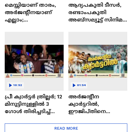
മെസ്സിയാണ് താരം,
ആദ്യപകുതി ടീസർ,
അർജന്റീനയാണ്
രണ്ടാംപകുതി
എല്ലാം;
അബ്സല്യൂട്ട് സിനിമ...
അർജന്റീനയുടെ
ആർപ്പുവിളിയോടെ
ക്വാർട്ടർ
തിരുവനന്തപുരത്തെ
പ്രവേശനത്തിന്റെ
ആരാധകർ
ആരവത്തിൽ
പ്രവാസികൾ
10:52
01:54
പ്രീ ക്വാർട്ടർ ത്രില്ലർ; 12
അർജന്റീന
മിനുട്ടിനുള്ളിൽ 3 ​
ക്വാർട്ടറിൽ,
ഗോൾ തിരിച്ചടിച്ച്
ഈജിപ്തിനെ
അർജന്റീന
തോൽപിച്ചത്
ത്രില്ലറിൽ; വിതുമ്പി
READ MORE