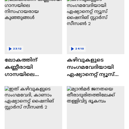
23:12
24:10
ലോകത്തിന്
കഴിവുകളുടെ
കണ്ണീരായി
സംഗമവേദിയായി
ഗാസയിലെ
ഏഷ്യാനെറ്റ് ന്യൂസ്
നിസഹായരായ
ഷൈനിങ് സ്റ്റാർസ്
കുഞ്ഞുങ്ങൾ
സീസൺ 2