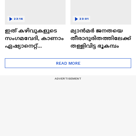
23:16
23:01
ഇത് കഴിവുകളുടെ
മ്യാൻമർ ജനതയെ
സംഗമവേദി, കാണാം
തീരാദുരിതത്തിലേക്ക്
ഏഷ്യാനെറ്റ്
തള്ളിവിട്ട ഭൂകമ്പം
ഷൈനിങ് സ്റ്റാർസ്
സീസൺ 2
READ MORE