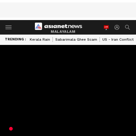
MALAYALAM
TRENDING :
Kerala Rain
Sabarimala Ghee Scam
US - Iran Conflict