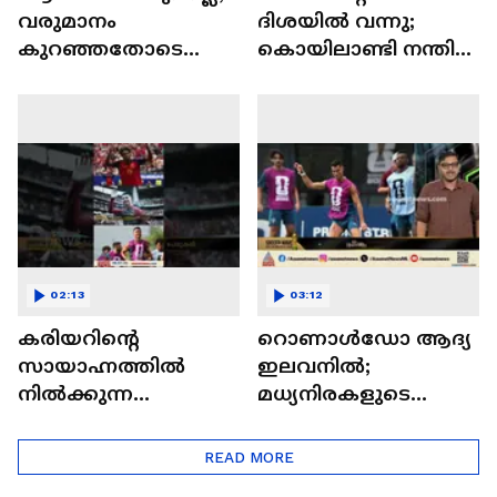
വരുമാനം
ദിശയിൽ വന്നു;
കുറഞ്ഞതോടെ
കൊയിലാണ്ടി നന്തി
വയനാട്ടിൽ
മേൽപ്പാലത്തിന്
കൺസഷൻ നിരക്ക്
മുകളിൽ സ്വകാര്യ
കൂട്ടി സ്വകാര്യ
ബസുകൾ കൂട്ടിയിടിച്ച്
ബസുകൾ
അപകടം
02:13
03:12
കരിയറിന്റെ
റൊണാൾഡോ ആദ്യ
സായാഹ്നത്തിൽ
ഇലവനിൽ;
നിൽക്കുന്ന
മധ്യനിരകളുടെ
റൊണാൾഡോയും
മഹാപ്പോരാട്ടം ഇന്ന്
ഉദിച്ചുയരുന്ന ലാമിൻ
READ MORE
യമാലും