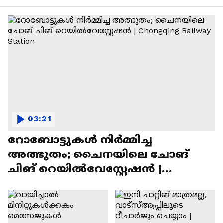
03:21
റോബോട്ടുകൾ നിർമ്മിച്ച
അത്ഭുതം; ചൈനയിലെ ചോങ്
ചിങ് റെയിൽവേസ്റ്റേഷൻ |
Chongqing Railway Station