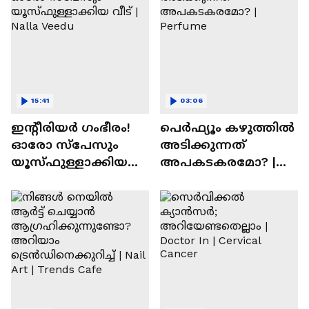
15:41
03:06
ഇന്റീരിയർ ഗംഭീരം!
പെർഫ്യൂം കഴുത്തിൽ
ഓരോ സ്‌പേസും
അടിക്കുന്നത്
യൂസ്ഫുള്ളാക്കിയ
അപകടകരമോ? |
വീട് | Nalla Veedu
Perfume