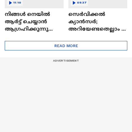
11:10
09:37
നിങ്ങൾ നെയിൽ
സെർവിക്കൽ
ആർട്ട് ചെയ്യാൻ
ക്യാൻസർ;
ആഗ്രഹിക്കുന്നുണ്ടോ
അറിയേണ്ടതെല്ലാം |
? അറിയാം
Doctor In | Cervical
ട്രെൻഡിനെക്കുറിച്ച് |
Cancer
READ MORE
Nail Art | Trends Cafe