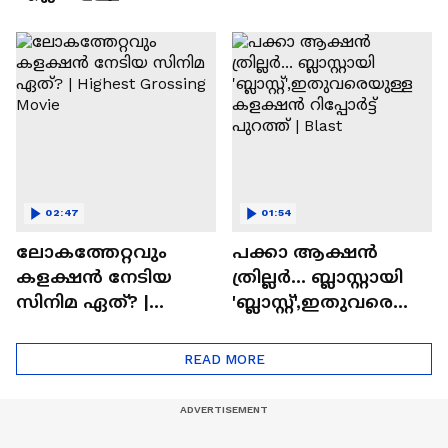
വരും'; ബാലൻ
മസ്റ്റ് വാച്ച് മോളിവുഡ്
സിനിമയിലെ
ടൈംസ്' | Mollywood
'അമ്മമ്മ' ഡോളി
Times
ജൂൺ | Balan
02:47
01:54
ലോകത്തേറ്റവും
പക്കാ ആക്ഷൻ
കളക്ഷൻ നേടിയ
ത്രില്ലർ... ബ്ലാസ്റ്റായി
സിനിമ ഏത്? |
'ബ്ലാസ്റ്റ്',ഇതുവരെയു
Highest Grossing
ള്ള കളക്ഷൻ
Movie
റിപ്പോർട്ട് പുറത്ത് |
READ MORE
Blast