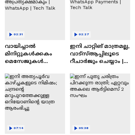
02:31
02:27
വായിച്ചാൽ
ഇനി ചാറ്റിങ് മാത്രമല്ല,
മിനിറ്റുകൾക്കകം
വാട്‌സ്‌ആപ്പിലൂടെ
മെസേജുകള്‍
റീചാർജും ചെയ്യാം |
അപ്രത്യക്ഷമാകും |
WhatsApp Payments |
WhatsApp | Tech Talk
Tech Talk
07:14
05:38