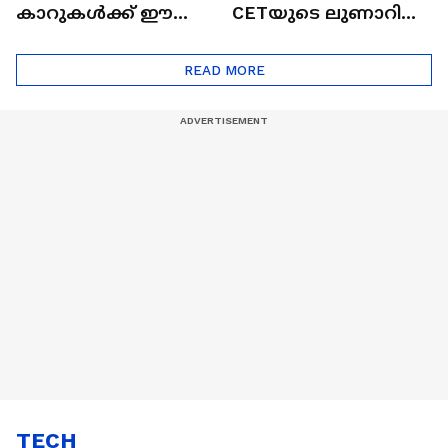
കാറുകൾക്ക് ഈ
CETയുടെ ലുണാറിസ്
ദോഷങ്ങളും ഉണ്ട് |
ഖത്തറിലേയ്ക്ക്| Shell
Automatic Car
Eco Marathon 2025
READ MORE
TECH