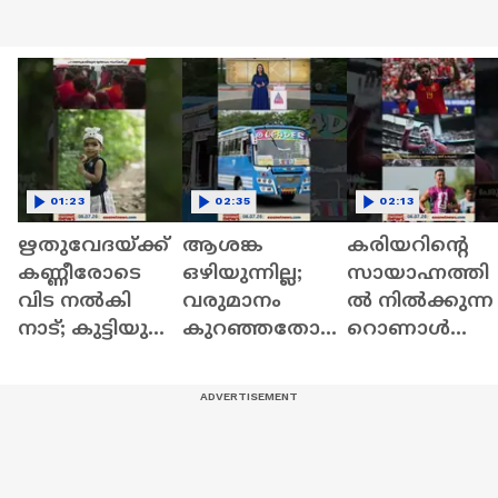
01:23
02:35
02:13
ഋതുവേദയ്ക്ക്
ആശങ്ക
കരിയറിന്റെ
കണ്ണീരോടെ
ഒഴിയുന്നില്ല;
സായാഹ്നത്തി
വിട നൽകി
വരുമാനം
ൽ നിൽക്കുന്ന
നാട്; കുട്ടിയുടെ
കുറഞ്ഞതോ
റൊണാൾഡ
മൃതദേഹം
ടെ വയനാട്ടിൽ
യും
സംസ്കരിച്ചു
കൺസഷൻ
ഉദിച്ചുയരുന്ന
നിരക്ക് കൂട്ടി
ലാമിൻ യമാലു
സ്വകാര്യ
നേർക്കുനേർ
ബസുകൾ