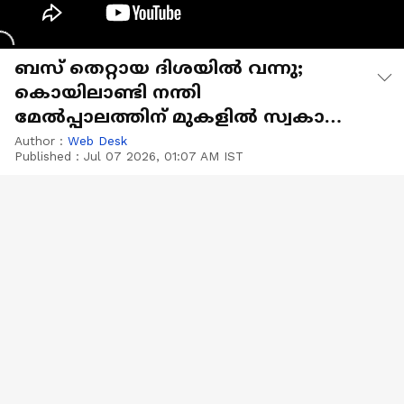
ബസ് തെറ്റായ ദിശയിൽ വന്നു;
കൊയിലാണ്ടി നന്തി
മേൽപ്പാലത്തിന് മുകളിൽ സ്വകാര്യ
ബസുകൾ കൂട്ടിയിടിച്ച് അപകടം
Author :
Web Desk
Published :
Jul 07 2026, 01:07 AM IST