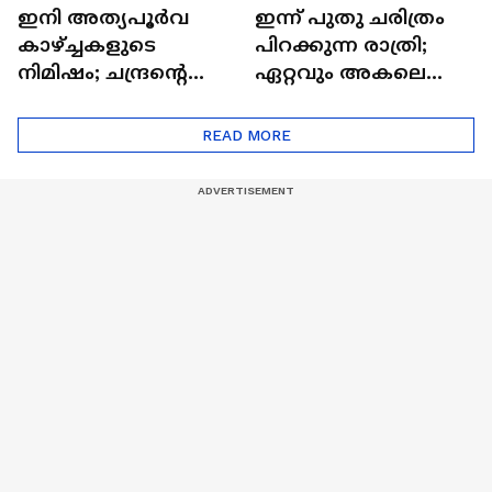
ഇനി അത്യപൂര്‍വ
ഇന്ന് പുതു ചരിത്രം
കാഴ്ച്ചകളുടെ
പിറക്കുന്ന രാത്രി;
നിമിഷം; ചന്ദ്രന്റെ
ഏറ്റവും അകലെ
മറുപുറത്തേക്കുള്ള
ആര്‍ട്ടിമെസ് 2 സംഘം
ഒറിയോണിന്റെ യാത്ര
READ MORE
ആരംഭിച്ചു