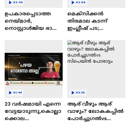
02:49
02:56
ഉപകാരപ്പെടാത്ത
മെക്‌സിക്കന്‍
നെയ്‌മാർ,
തിരമാല കടന്ന്
നൊസ്റ്റാൾജിയ ഭാരം;
ഇംഗ്ലീഷ് പട;
ബ്രസീൽ
രണ്ടിനെതിരെ മൂന്ന്
എന്തുകൊണ്ട്
ഗോളിന് ജയം
തോറ്റു? | Brazil | FIFA
World Cup
01:44
03:35
23 വർഷമായി എന്നെ
ആര് വീഴും ആര്
വേട്ടയാടുന്നു,കൊല്ലാ
വാഴും? ലോകകപ്പില്‍
ക്കൊല
പോര്‍ച്ചുഗല്‍vs
ചെയ്യുന്നു,വെറുതെ
സ്പെയിന്‍ പോരാട്ടം