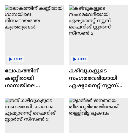
വിവാദവും
23:12
24:10
ലോകത്തിന്
കഴിവുകളുടെ
കണ്ണീരായി
സംഗമവേദിയായി
ഗാസയിലെ
ഏഷ്യാനെറ്റ് ന്യൂസ്
നിസഹായരായ
ഷൈനിങ് സ്റ്റാർസ്
കുഞ്ഞുങ്ങൾ
സീസൺ 2