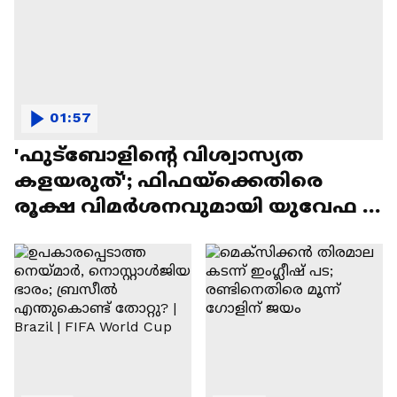
01:57
'ഫുട്‌ബോളിന്റെ വിശ്വാസ്യത
കളയരുത്'; ഫിഫയ്‌ക്കെതിരെ
രൂക്ഷ വിമർശനവുമായി യുവേഫ |
Donald Trump | FIFA