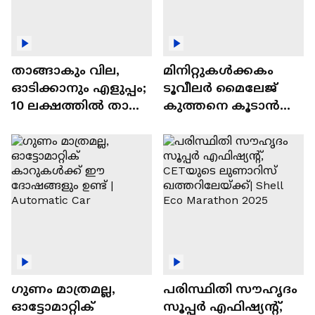
താങ്ങാകും വില,
മിനിറ്റുകൾക്കകം
ഓടിക്കാനും എളുപ്പം;
ടൂവീലർ മൈലേജ്
10 ലക്ഷത്തിൽ താഴെ
കുത്തനെ കൂടാൻ
വിലയുള്ള
ചില സൂത്രങ്ങൾ
ഓട്ടോമാറ്റിക്ക്
എസ്‍യുവികൾ
ഗുണം മാത്രമല്ല,
പരിസ്ഥിതി സൗഹൃദം
ഓട്ടോമാറ്റിക്
സൂപ്പർ എഫിഷ്യന്റ്,