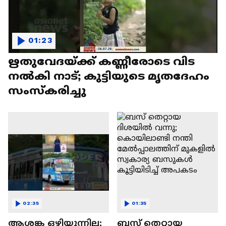
01:23
ഋതുവേദയ്ക്ക് കണ്ണീരോടെ വിട
നൽകി നാട്; കുട്ടിയുടെ മൃതദേഹം
സംസ്കരിച്ചു
02:35
01:35
ആശങ്ക ഒഴിയുന്നില്ല;
ബസ് തെറ്റായ