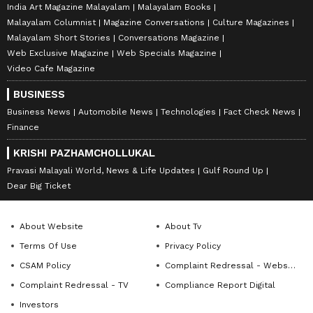
India Art Magazine Malayalam
Malayalam Books
Malayalam Columnist
Magazine Conversations
Culture Magazines
Malayalam Short Stories
Conversations Magazine
Web Exclusive Magazine
Web Specials Magazine
Video Cafe Magazine
BUSINESS
Business News
Automobile News
Technologies
Fact Check News
Finance
KRISHI PAZHAMCHOLLUKAL
Pravasi Malayali World, News & Life Updates
Gulf Round Up
Dear Big Ticket
About Website
About Tv
Terms Of Use
Privacy Policy
CSAM Policy
Complaint Redressal - Website
Complaint Redressal - TV
Compliance Report Digital
Investors