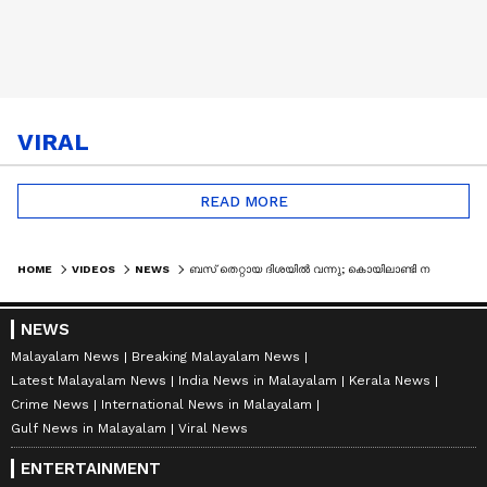
VIRAL
READ MORE
HOME
VIDEOS
NEWS
ബസ് തെറ്റായ ദിശയിൽ വന്നു; കൊയിലാണ്ടി നന്തി മേൽപ്പാലത്തിന് മുകളിൽ സ്വകാര്യ ബസുകൾ കൂട്ടിയിടിച്ച് അപകടം
NEWS
Malayalam News
Breaking Malayalam News
Latest Malayalam News
India News in Malayalam
Kerala News
Crime News
International News in Malayalam
Gulf News in Malayalam
Viral News
ENTERTAINMENT