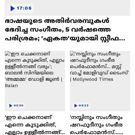
17:06
ഭാഷയുടെ അതിർവരമ്പുകൾ
ഭേദിച്ച സംഗീതം, 5 വർഷത്തെ
പരിശ്രമം; 'ഏകത'യുമായി സ്റ്റീഫൻ
ദേവസി| Stephen Devassy
03:30
04:23
'ഈ ചെക്കനാണ്
'നസ്ലിനും സംഗീതും
എന്നെ കുടുക്കിത്,
ഷറഫുദീനും ഗംഭീര
എല്ലാം ഉള്ളീൽന്നങ്ങ്
പെർഫോമൻസ്...