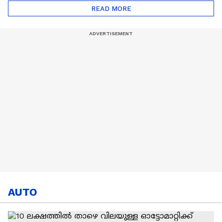
സമയം
READ MORE
കളയരുത്:വിമർശക
ർക്ക് CR7ൻ്റെ മറുപടി
AUTO