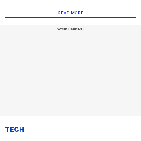
ദോഷങ്ങളും ഉണ്ട് |
ഖത്തറിലേയ്ക്ക്| Shell
Automatic Car
Eco Marathon 2025
READ MORE
TECH