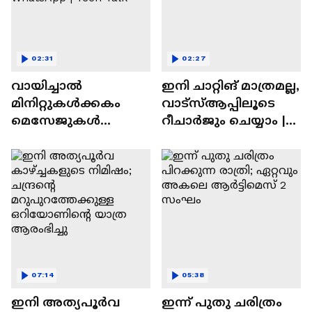
02:31
02:27
വായിച്ചാൽ
ഇനി ചാറ്റിങ് മാത്രമല്ല,
മിനിറ്റുകൾക്കകം
വാട്‌സ്‌ആപ്പിലൂടെ
മെസേജുകള്‍
റീചാർജും ചെയ്യാം |
അപ്രത്യക്ഷമാകും |
WhatsApp Payments |
WhatsApp | Tech Talk
Tech Talk
07:14
05:38
ഇനി അത്യപൂര്‍വ
ഇന്ന് പുതു ചരിത്രം