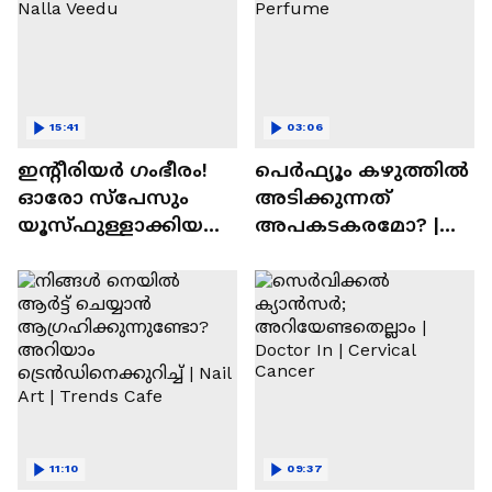
15:41
03:06
ഇന്റീരിയർ ഗംഭീരം!
പെർഫ്യൂം കഴുത്തിൽ
ഓരോ സ്‌പേസും
അടിക്കുന്നത്
യൂസ്ഫുള്ളാക്കിയ
അപകടകരമോ? |
വീട് | Nalla Veedu
Perfume
11:10
09:37