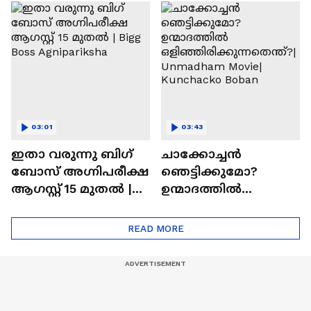
ചെയ്യാനുള്ള
രാമായണ ട്രെയിലർ
ആത്മവിശ്വാസമുണ്ടാ
എത്തി | Ramayana
യിരുന്നില്ല'
Movie
03:01
03:43
ഇതാ വരുന്നു ബിഗ്
ചാക്കോച്ചന്‍
ബോസ് അഗ്നിപരീക്ഷ
ഞെട്ടിക്കുമോ?
ആഗസ്റ്റ് 15 മുതൽ |
ഉന്മാദത്തിൽ
Bigg Boss Agnipariksha
ഒളിഞ്ഞിരിക്കുന്നതെ
ന്ത്?| Unmadham
READ MORE
Movie| Kunchacko
Boban