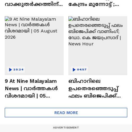
വാക്കുതർക്കത്തിന്
കേന്ദ്രം മുന്നോട്ട് ;
പിന്നാലെ നൃത്ത
സഹകരിക്കില്ലെന്ന്
അധ്യാപികയെ
പ്രതിപക്ഷം |
കഴുത്തു ഞെരിച്ച്
Parliament
കൊലപ്പെടുത്തി
20:24
04:57
9 At Nine Malayalam
ബിഹാറിലെ
News | വാർത്തകൾ
ഉപതെരഞ്ഞെടുപ്പ്
വിശദമായി | 05
ഫലം ബിജെപിക്ക്
August 2026
വാണിംഗ്; ഡോ. കെ
ജയപ്രസാദ് | News
READ MORE
Hour