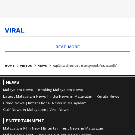
VIRAL
READ MORE
HOME
VIDEOS
NEWS
ഫുട്ബോൾ മത്സരം കാണുന്നതിനിടെ കറൻ്റ് പോയി; എറണാകുളത്ത് കെഎസ്ഇബി ഓഫീസിൽ യുവാക്കളുടെ പ്രതിഷേധം
NEWS
Malayalam News
Breaking Malayalam News
Latest Malayalam News
India News in Malayalam
Kerala News
Crime News
International News in Malayalam
Gulf News in Malayalam
Viral News
ENTERTAINMENT
Malayalam Film New
Entertainment News in Malayalam
Malayalam Short Films
Malayalam Movie Review