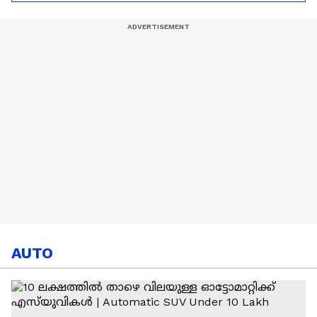
ഇൻഫന്റീനൊ | FIFA |
World Cup
AUTO