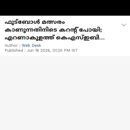
ഫുട്ബോൾ മത്സരം
കാണുന്നതിനിടെ കറൻ്റ് പോയി;
എറണാകുളത്ത് കെഎസ്ഇബി
ഓഫീസിൽ യുവാക്കളുടെ
Author :
Web Desk
Published :
Jun 18 2026, 01:25 PM IST
പ്രതിഷേധം