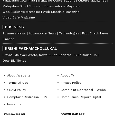
Malayalam Columnist
Magazine Conversations
Culture Magazines
Malayalam Short Stories
Conversations Magazine
Web Exclusive Magazine
Web Specials Magazine
Video Cafe Magazine
BUSINESS
Business News
Automobile News
Technologies
Fact Check News
Finance
KRISHI PAZHAMCHOLLUKAL
Pravasi Malayali World, News & Life Updates
Gulf Round Up
Dear Big Ticket
About Website
About Tv
Terms Of Use
Privacy Policy
CSAM Policy
Complaint Redressal - Website
Complaint Redressal - TV
Compliance Report Digital
Investors
FOLLOW US ON
DOWNLOAD APP