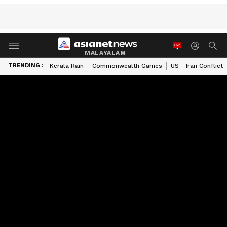
MALAYALAM
TRENDING :
Kerala Rain
Commonwealth Games
US - Iran Conflict