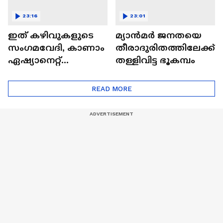
23:16
23:01
ഇത് കഴിവുകളുടെ
മ്യാൻമർ ജനതയെ
സംഗമവേദി, കാണാം
തീരാദുരിതത്തിലേക്ക്
ഏഷ്യാനെറ്റ്
തള്ളിവിട്ട ഭൂകമ്പം
ഷൈനിങ് സ്റ്റാർസ്
സീസൺ 2
READ MORE