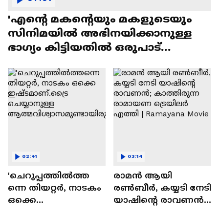
'എന്റെ മകന്റെയും മകളുടെയും
സിനിമയിൽ അഭിനയിക്കാനുള്ള
ഭാഗ്യം കിട്ടിയതിൽ ഒരുപാട്
സന്തോഷം'
02:41
03:14
'ചെറുപ്പത്തിൽത്ത
രാമന്‍ ആയി
ന്നെ തിയറ്റർ, നാടകം
രൺബീർ, കയ്യടി നേടി
ഒക്കെ
യാഷിന്റെ രാവണൻ;
ഇഷ്ടമാണ്.ട്രൈ
കാത്തിരുന്ന