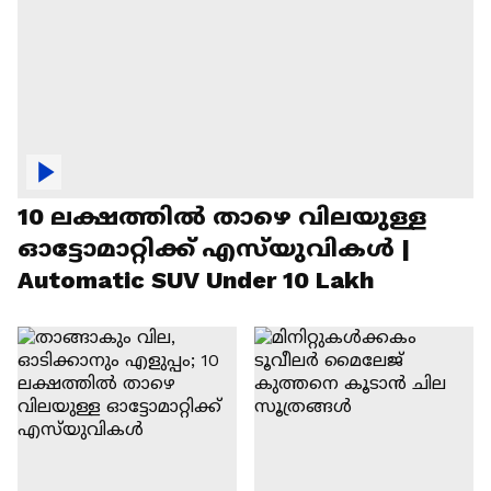
10 ലക്ഷത്തിൽ താഴെ വിലയുള്ള
ഓട്ടോമാറ്റിക്ക് എസ്‍യുവികൾ |
Automatic SUV Under 10 Lakh