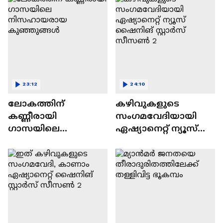
23:12
24:10
ലോകത്തിന്
കഴിവുകളുടെ
കണ്ണീരായി
സംഗമവേദിയായി
ഗാസയിലെ
ഏഷ്യാനെറ്റ് ന്യൂസ്
നിസഹായരായ
ഷൈനിങ് സ്റ്റാർസ്
കുഞ്ഞുങ്ങൾ
സീസൺ 2