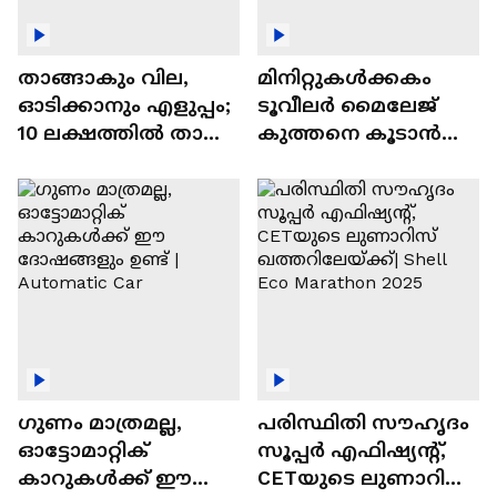
താങ്ങാകും വില,
മിനിറ്റുകൾക്കകം
ഓടിക്കാനും എളുപ്പം;
ടൂവീലർ മൈലേജ്
10 ലക്ഷത്തിൽ താഴെ
കുത്തനെ കൂടാൻ
വിലയുള്ള
ചില സൂത്രങ്ങൾ
ഓട്ടോമാറ്റിക്ക്
എസ്‍യുവികൾ
ഗുണം മാത്രമല്ല,
പരിസ്ഥിതി സൗഹൃദം
ഓട്ടോമാറ്റിക്
സൂപ്പർ എഫിഷ്യന്റ്,
കാറുകൾക്ക് ഈ
CETയുടെ ലുണാറിസ്