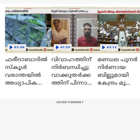
02:05
01:25
02:12
ഫരീദാബാദില്‍
വിവാഹത്തിന്
മണ്ഡല പുനർ
സ്‌കൂള്‍
നിർബന്ധിച്ചു;
നിർണായ
വരാന്തയില്‍
വാക്കുതർക്ക
ബില്ലുമായി
അധ്യാപികയെ
ത്തിന് പിന്നാലെ
കേന്ദ്രം മുന്നോട്
കുത്തിക്കൊ
നൃത്ത
;
ന്നു | Faridabad |
അധ്യാപികയെ
സഹകരിക്കില്ല
Crime News
കഴുത്തു
ന്ന് പ്രതിപക്ഷം 
ഞെരിച്ച്
Parliament
കൊലപ്പെടുത്തി