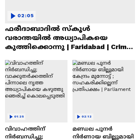
02:05
ഫരീദാബാദില്‍ സ്‌കൂള്‍
വരാന്തയില്‍ അധ്യാപികയെ
കുത്തിക്കൊന്നു | Faridabad | Crime
News
01:25
02:12
വിവാഹത്തിന്
മണ്ഡല പുനർ
നിർബന്ധിച്ചു;
നിർണായ ബില്ലുമായി