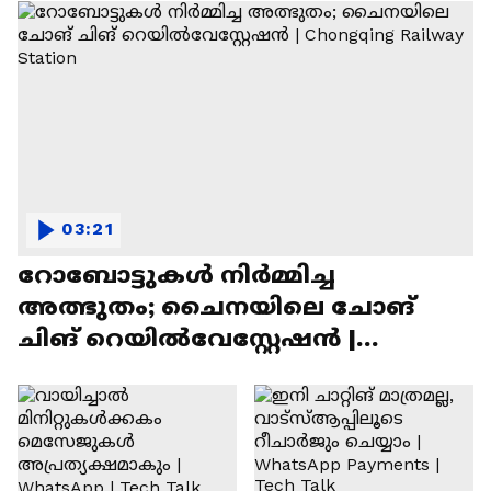
03:21
റോബോട്ടുകൾ നിർമ്മിച്ച
അത്ഭുതം; ചൈനയിലെ ചോങ്
ചിങ് റെയിൽവേസ്റ്റേഷൻ |
Chongqing Railway Station