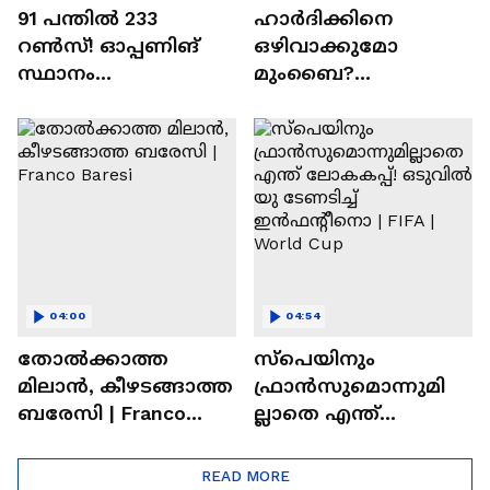
91 പന്തില്‍ 233
ഹാർദിക്കിനെ
റണ്‍സ്! ഓപ്പണിങ്
ഒഴിവാക്കുമോ
സ്ഥാനം
മുംബൈ?
സുരക്ഷിതമാക്കുമോ
ചെന്നൈയിലേക്കുള്ള
അഭിഷേക് ശർമ? |
ട്രേഡ് എളുപ്പമല്ല |
Abhishek Sharma
Hardik Pandya | CSK |
MI
04:00
04:54
തോല്‍ക്കാത്ത
സ്പെയിനും
മിലാന്‍, കീഴടങ്ങാത്ത
ഫ്രാൻസുമൊന്നുമി
ബരേസി | Franco
ല്ലാതെ എന്ത്
Baresi
ലോകകപ്പ്! ഒടുവില്‍
യു ടേണടിച്ച്
READ MORE