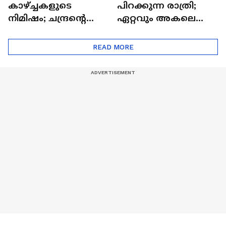
കാഴ്ച്ചകളുടെ
പിറക്കുന്ന രാത്രി;
നിമിഷം; ചന്ദ്രന്റെ
ഏറ്റവും അകലെ
മറുപുറത്തേക്കുള്ള
ആര്‍ട്ടിമെസ് 2 സംഘം
ഒറിയോണിന്റെ യാത്ര
READ MORE
ആരംഭിച്ചു