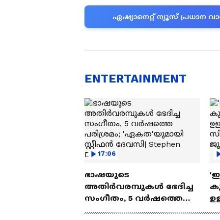
ഏഷ്യാനെറ്റ് ന്യൂസ് പ്രധാ
ENTERTAINMENT
17:06
ഭാഷയുടെ
'
അതിർവരമ്പുകൾ ഭേദിച്ച
കു
സംഗീതം, 5 വർഷത്തെ
ഉള
പരിശ്രമം; 'ഏകത'യുമായി
ബ