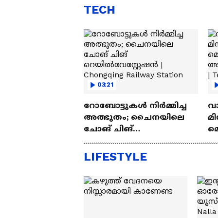
TECH
03:21
റോബോട്ടുകൾ നിർമ്മിച്ച
വ
അത്ഭുതം; ചൈനയിലെ
മി
ചോങ് ചിങ്
മ
റെയിൽവേസ്റ്റേഷൻ |
അപ
Chongqing Railway Station
Wh
LIFESTYLE