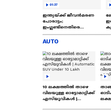
01:37
ഇന്ത്യയ്ക്ക് ജീവൻമരണ
ലോ
പോരാട്ടം;
ഇന
ഇംഗ്ലണ്ടിനെതിരെ
ക്
നിർണായക ട്വന്റി20 ഇന്ന്
മ
AUTO
10 ലക്ഷത്തിൽ താഴെ
താങ്
വിലയുള്ള ഓട്ടോമാറ്റിക്ക്
ഓടിക
എസ്‍യുവികൾ |
ലക്
Automatic SUV Under 10
വിലയ
Lakh
എസ്