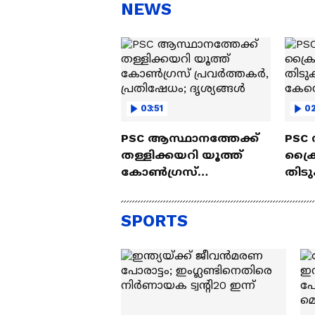
സ്റ്റീഫൻ ദേവസി| Stephen
'അ
NEWS
Devassy
Ba
03:51
0
PSC ആസ്ഥാനത്തേക്ക്
PSC 
തള്ളിക്കയറി യൂത്ത്
ക്രൈ
കോൺഗ്രസ്
തിടു
പ്രവർത്തകർ,
കേസെ
പ്രതിഷേധം; ദൃശ്യങ്ങൾ
SPORTS