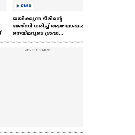
01:50
ജയിക്കുന്ന ടീമിന്റെ
ജേഴ്സി ധരിച്ച് ആഘോഷം;
്
നെയ്മറുടെ ശ്രദ്ധ
പിടിച്ചുപറ്റിയ കവീസ് കഫേ