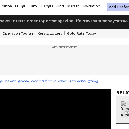
Prabha
Telugu
Tamil
Bangla
Hindi
Marathi
MyNation
Add Prefer
News
Entertainment
Sports
Magazine
Life
Pravasam
Money
Yatra
A
Operation Toofan
Kerala Lottery
Gold Rate Today
ൂല നിലപാട് എടുത്തു'; റഫറിക്കെതിരെ ഫിഫയ്ക്ക് പരാതി നൽകി ഈജിപ്ത്
RELA
NO