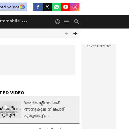
red Source
utomobile
TED VIDEO
'അർജന്റീനയ്ക്ക്
അനുകൂല നിലപാട്
W PLAYING
എടുത്തു';
റഫറിക്കെതിരെ
ഫിഫയ്ക്ക് പരാതി