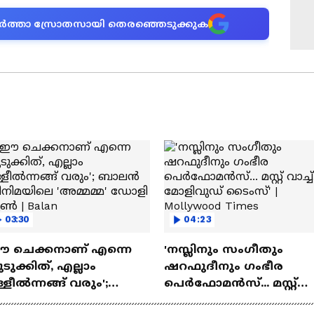
ന വാർത്താ സ്രോതസായി തെരഞ്ഞെടുക്കുക
03:30
04:23
ഈ ചെക്കനാണ് എന്നെ
'നസ്ലിനും സംഗീതും
ടുക്കിത്, എല്ലാം
ഷറഫുദീനും ഗംഭീര
്ളീൽന്നങ്ങ് വരും';
പെർഫോമൻസ്... മസ്റ്റ്
ാലൻ സിനിമയിലെ
വാച്ച് മോളിവുഡ് ടൈംസ്'