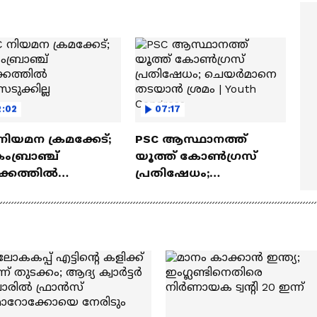
മ്മമ്മ' ഡോളി ജൂൺ |
Mollywood Times
lan
2:02
07:17
നിയമന ക്രമക്കേട്;
PSC ആസ്ഥാനത്ത്
ംബ്രാഞ്ച്
യൂത്ത് കോൺഗ്രസ്
ക്കത്തിൽ
പ്രതിഷേധം;
ടുക്കില്ല
ചെയർമാനെ തടയാൻ
ശ്രമം | Youth Congress