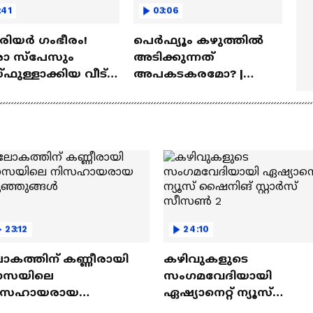
:41
03:06
ീരിയർ ഗംഭീരം!
പെർഫ്യൂം കഴുത്തിൽ
 സ്‌പേസും
അടിക്കുന്നത്
ഫുള്ളാക്കിയ വീട് |
അപകടകരമോ? |
a Veedu
Perfume
23:12
24:10
ോകത്തിന് കണ്ണീരായി
കഴിവുകളുടെ
ാസയിലെ
സംഗമവേദിയായി
ിസഹായരായ
ഏഷ്യാനെറ്റ് ന്യൂസ്
ുഞ്ഞുങ്ങൾ
ഷൈനിങ് സ്റ്റാർസ്