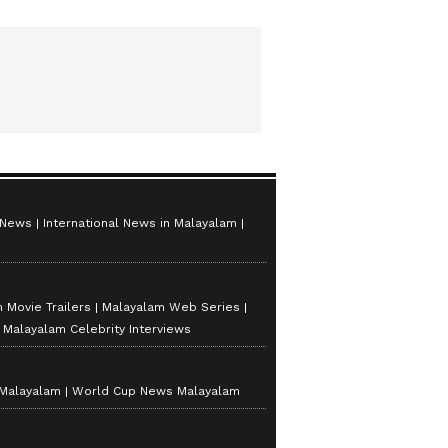
 News
International News in Malayalam
 Movie Trailers
Malayalam Web Series
Malayalam Celebrity Interviews
 Malayalam
World Cup News Malayalam