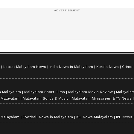
സീസൺ 2
Latest Malayalam News
India News in Malayalam
Kerala News
Crime
n Malayalam
Malayalam Short Films
Malayalam Movie Review
Malayalam
n Malayalam
Malayalam Songs & Music
Malayalam Miniscreen & TV News
n Malayalam
Football News in Malayalam
ISL News Malayalam
IPL News