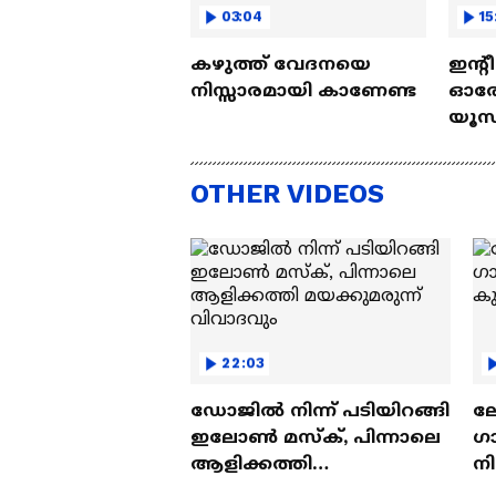
03:04
15
കഴുത്ത് വേദനയെ
ഇന്റ
നിസ്സാരമായി കാണേണ്ട
ഓരോ
യൂസ്
Nall
OTHER VIDEOS
22:03
ഡോജിൽ നിന്ന് പടിയിറങ്ങി
ല
ഇലോൺ മസ്ക്, പിന്നാലെ
ഗ
ആളിക്കത്തി
ന
മയക്കുമരുന്ന് വിവാദവും
ക