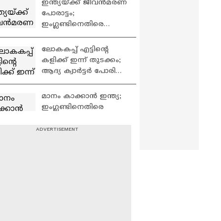
ഇന്ത്യയ്ക്ക് ജീവൻമരണ
നൽകി ഈജിപ്ത്
പോരാട്ടം;
ഇംഗ്ലണ്ടിനെതിരെ
നിർണായക ട്വന്റി20
ഇന്ന്
ലോകകപ്പ് എട്ടിന്റെ
കളിക്ക് ഇന്ന് തുടക്കം;
ആദ്യ ക്വാര്‍ട്ടര്‍ പോരിൽ
ഫ്രാൻസ്
മൊറോക്കോയെ
മാനം കാക്കാൻ ഇന്ത്യ;
നേരിടും
ഇംഗ്ലണ്ടിനെതിരെ
നിർണായക ട്വന്റി 20
ഇന്ന്
ജയിക്കുന്ന ടീമിന്റെ
ജേഴ്സി ധരിച്ച്
ആഘോഷം;
നെയ്മറുടെ ശ്രദ്ധ
പിടിച്ചുപറ്റിയ കവീസ്
ഫിഫ അധ്യക്ഷന്
കഫേ
വീണ്ടും കുരുക്ക്;
ഇൻഫാന്റീനോയ്ക്ക്