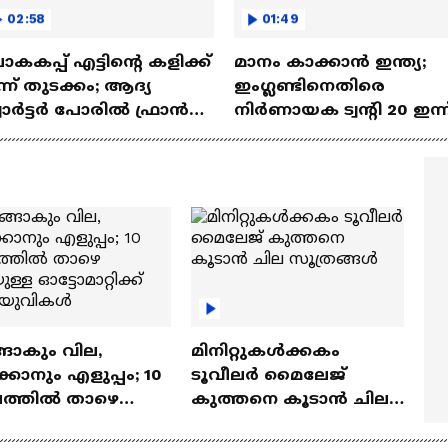
02:58
01:49
കകപ്പ് എട്ടിന്റെ കളിക്ക്
മാനം കാക്കാൻ ഇന്ത്യ;
്ന് തുടക്കം; ആദ്യ
ഇംഗ്ലണ്ടിനെതിരെ
വാര്‍ട്ടര്‍ പോരിൽ ഫ്രാൻസ്
നിർണായക ട്വന്റി 20 ഇന്ന
ൊറോക്കോയെ നേരിടും
ങാകും വില,
മിനിറ്റുകൾക്കകം
്കാനും എളുപ്പം; 10
ടൂവീലർ മൈലേജ്
ഷത്തിൽ താഴെ
കുത്തനെ കൂടാൻ ചില
ുള്ള ഓട്ടോമാറ്റിക്ക്
സൂത്രങ്ങൾ
‍യുവികൾ