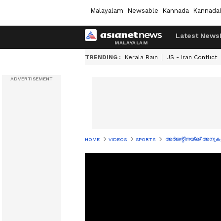
Malayalam
Newsable
Kannada
Kannada
Latest News
TRENDING :
Kerala Rain
US - Iran Conflict
'അർജന്റീനയ്ക്ക് അനുക
HOME
VIDEOS
SPORTS