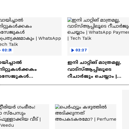
02:31
02:27
ായിച്ചാൽ
ഇനി ചാറ്റിങ് മാത്രമല്ല,
നിറ്റുകൾക്കകം
വാട്‌സ്‌ആപ്പിലൂടെ
െസേജുകള്‍
റീചാർജും ചെയ്യാം |
്രത്യക്ഷമാകും |
WhatsApp Payments | Te
atsApp | Tech Talk
Talk