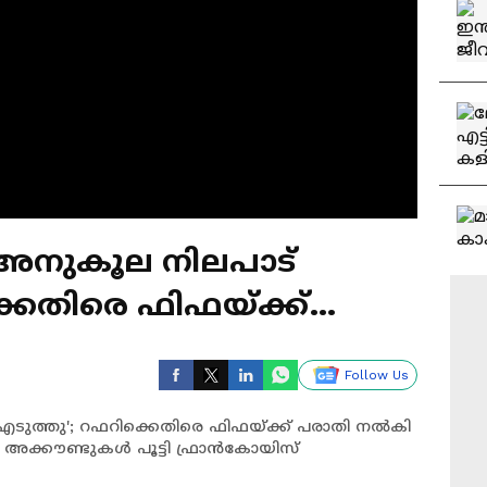
 അനുകൂല നിലപാട്
്കെതിരെ ഫിഫയ്ക്ക്
ിപ്ത്
Follow Us
എടുത്തു'; റഫറിക്കെതിരെ ഫിഫയ്ക്ക് പരാതി നൽകി
അക്കൗണ്ടുകൾ പൂട്ടി ഫ്രാൻകോയിസ്