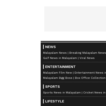
NEWS
Malayalam News
Breaking Malayalam News
Gulf News in Malayalam
Viral News
ENTERTAINMENT
Malayalam Film New
Entertainment News i
Malayalam Bigg Boss
Box Office Collectio
SPORTS
Sports News in Malayalam
Cricket News i
LIFESTYLE