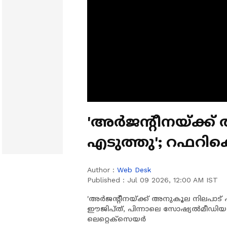
'അർജന്റീനയ്ക്ക്
എടുത്തു'; റഫറിക
പരാതി നൽകി ഈജ
Author :
Web Desk
Published :
Jul 09 2026, 12:00 AM IST
'അർജന്റീനയ്ക്ക് അനുകൂല നിലപാട് 
ഈജിപ്ത്, പിന്നാലെ സോഷ്യൽമീഡിയ 
ലെറ്റെക്സെയർ