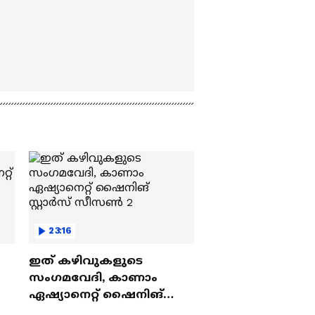
23:16
ഇത് കഴിവുകളുടെ
സംഗമവേദി, കാണാം
ഏഷ്യാനെറ്റ് ഷൈനിങ്
സ്റ്റാർസ് സീസൺ 2