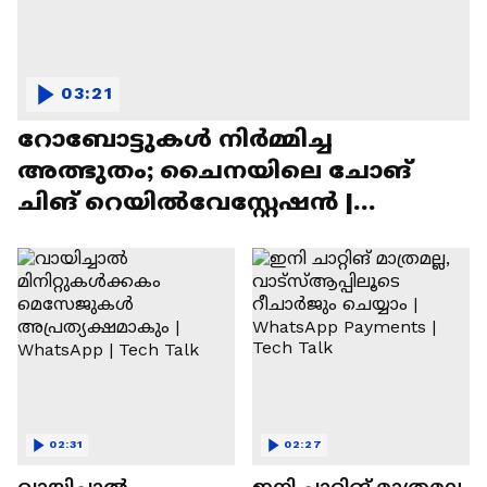
03:21
റോബോട്ടുകൾ നിർമ്മിച്ച
അത്ഭുതം; ചൈനയിലെ ചോങ്
ചിങ് റെയിൽവേസ്റ്റേഷൻ |
Chongqing Railway Station
02:31
02:27
വായിച്ചാൽ
ഇനി ചാറ്റിങ് മാത്രമല്ല,