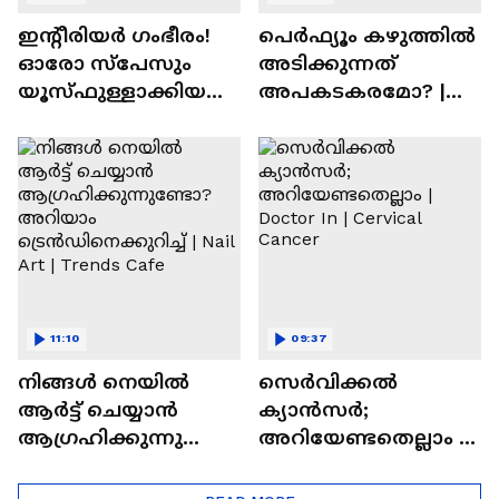
ഇന്റീരിയർ ഗംഭീരം!
പെർഫ്യൂം കഴുത്തിൽ
ഓരോ സ്‌പേസും
അടിക്കുന്നത്
യൂസ്ഫുള്ളാക്കിയ
അപകടകരമോ? |
വീട് | Nalla Veedu
Perfume
11:10
09:37
നിങ്ങൾ നെയിൽ
സെർവിക്കൽ
ആർട്ട് ചെയ്യാൻ
ക്യാൻസർ;
ആഗ്രഹിക്കുന്നുണ്ടോ
അറിയേണ്ടതെല്ലാം |
? അറിയാം
Doctor In | Cervical
ട്രെൻഡിനെക്കുറിച്ച് |
Cancer