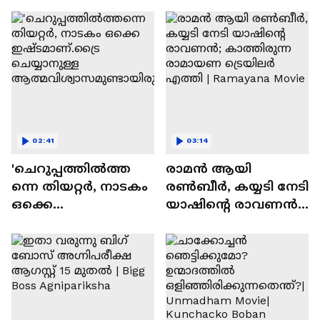
സന്തോഷം'
02:41
03:14
'ചെറുപ്പത്തിൽത്ത
രാമന്‍ ആയി
ന്നെ തിയറ്റർ, നാടകം
രൺബീർ, കയ്യടി നേടി
ഒക്കെ
യാഷിന്റെ രാവണൻ;
ഇഷ്ടമാണ്.ട്രൈ
കാത്തിരുന്ന
ചെയ്യാനുള്ള
രാമായണ ട്രെയിലർ
ആത്മവിശ്വാസമുണ്ടാ
എത്തി | Ramayana
യിരുന്നില്ല'
Movie