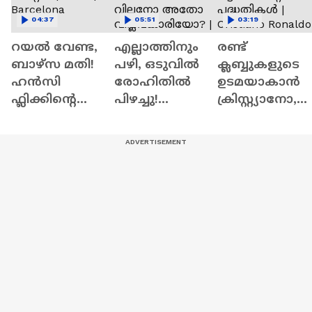
04:37
05:51
03:19
റയല്‍ വേണ്ട,
എല്ലാത്തിനും
രണ്ട്‌
ബാഴ്‌സ മതി!
പഴി, ഒടുവില്‍
ക്ലബ്ബുകളുടെ
ഹൻസി
രോഹിതില്‍
ഉടമയാകാന്‍
ഫ്ലിക്കിന്റെ
പിഴച്ചു!
ക്രിസ്റ്റ്യാനോ,
കളത്തില്‍
അഗാര്‍ക്കർ
വന്‍
റോഡ്രി ഫിറ്റോ?
വില്ലനോ
റിട്ടയര്‍മെന്റ്‌
| Rodri |
അതോ
പദ്ധതികള്‍ |
Barcelona
വിപ്ലവകാരിയോ
Cristiano
? | Ajit Agarkar
Ronaldo