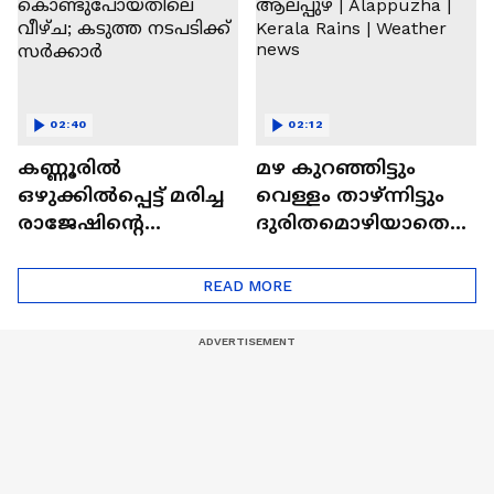
Malappuram
02:40
02:12
കണ്ണൂരിൽ
മഴ കുറഞ്ഞിട്ടും
ഒഴുക്കിൽപ്പെട്ട് മരിച്ച
വെള്ളം താഴ്ന്നിട്ടും
രാജേഷിന്റെ
ദുരിതമൊഴിയാതെ
മൃതദേഹം
ആലപ്പുഴ | Alappuzha
കൊണ്ടുപോയതിലെ
| Kerala Rains |
READ MORE
വീഴ്ച; കടുത്ത
Weather news
നടപടിക്ക് സർക്കാർ