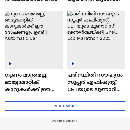
വിലയുള്ള
ചില സൂത്രങ്ങൾ
ഓട്ടോമാറ്റിക്ക്
എസ്‍യുവികൾ
ഗുണം മാത്രമല്ല,
പരിസ്ഥിതി സൗഹൃദം
ഓട്ടോമാറ്റിക്
സൂപ്പർ എഫിഷ്യന്റ്,
കാറുകൾക്ക് ഈ
CETയുടെ ലുണാറിസ്
ദോഷങ്ങളും ഉണ്ട് |
ഖത്തറിലേയ്ക്ക്| Shell
Automatic Car
Eco Marathon 2025
READ MORE