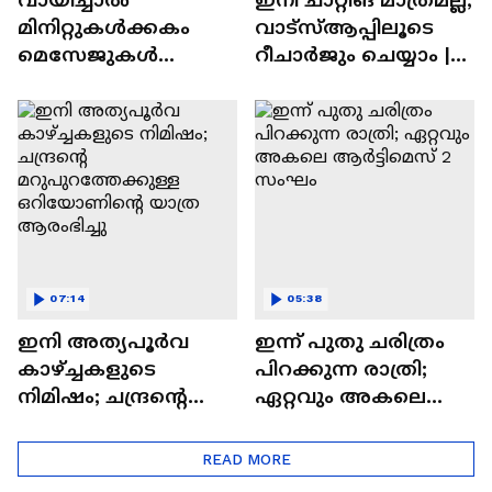
മിനിറ്റുകൾക്കകം
വാട്‌സ്‌ആപ്പിലൂടെ
മെസേജുകള്‍
റീചാർജും ചെയ്യാം |
അപ്രത്യക്ഷമാകും |
WhatsApp Payments |
WhatsApp | Tech Talk
Tech Talk
07:14
05:38
ഇനി അത്യപൂര്‍വ
ഇന്ന് പുതു ചരിത്രം
കാഴ്ച്ചകളുടെ
പിറക്കുന്ന രാത്രി;
നിമിഷം; ചന്ദ്രന്റെ
ഏറ്റവും അകലെ
മറുപുറത്തേക്കുള്ള
ആര്‍ട്ടിമെസ് 2 സംഘം
ഒറിയോണിന്റെ യാത്ര
READ MORE
ആരംഭിച്ചു