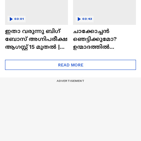
03:01
03:43
ഇതാ വരുന്നു ബിഗ്
ചാക്കോച്ചന്‍
ബോസ് അഗ്നിപരീക്ഷ
ഞെട്ടിക്കുമോ?
ആഗസ്റ്റ് 15 മുതൽ |
ഉന്മാദത്തിൽ
Bigg Boss Agnipariksha
ഒളിഞ്ഞിരിക്കുന്നതെ
ന്ത്?| Unmadham
READ MORE
Movie| Kunchacko
Boban