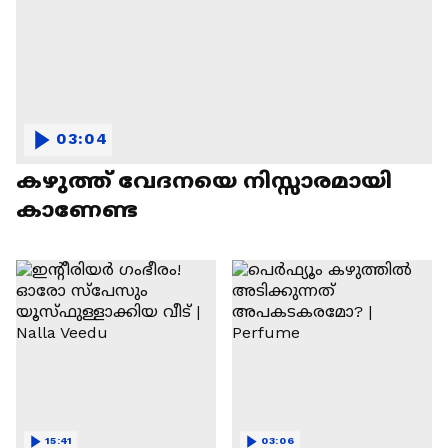
03:04
കഴുത്ത് വേദനയെ നിസ്സാരമായി
കാണേണ്ട
15:41
03:06