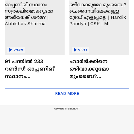
Ajit Agarkar
Ronaldo
04:36
04:53
91 പന്തില്‍ 233
ഹാർദിക്കിനെ
റണ്‍സ്! ഓപ്പണിങ്
ഒഴിവാക്കുമോ
സ്ഥാനം
മുംബൈ?
സുരക്ഷിതമാക്കുമോ
ചെന്നൈയിലേക്കുള്ള
അഭിഷേക് ശർമ? |
ട്രേഡ് എളുപ്പമല്ല |
READ MORE
Abhishek Sharma
Hardik Pandya | CSK |
MI