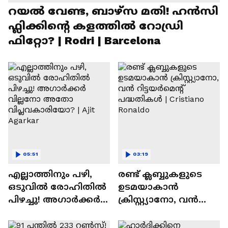
റയല്‍ വേണ്ട, ബാഴ്‌സ മതി! ഹൻസി
ഫ്ലിക്കിന്റെ കളത്തില്‍ റോഡ്രി
ഫിറ്റോ? | Rodri | Barcelona
05:51
03:19
എല്ലാത്തിനും പഴി,
രണ്ട്‌ ക്ലബ്ബുകളുടെ
ഒടുവില്‍ രോഹിതില്‍
ഉടമയാകാന്‍
പിഴച്ചു! അഗാര്‍ക്കർ
ക്രിസ്റ്റ്യാനോ, വന്‍
വില്ലനോ അതോ
റിട്ടയര്‍മെന്റ്‌
വിപ്ലവകാരിയോ? |
പദ്ധതികള്‍ | Cristiano