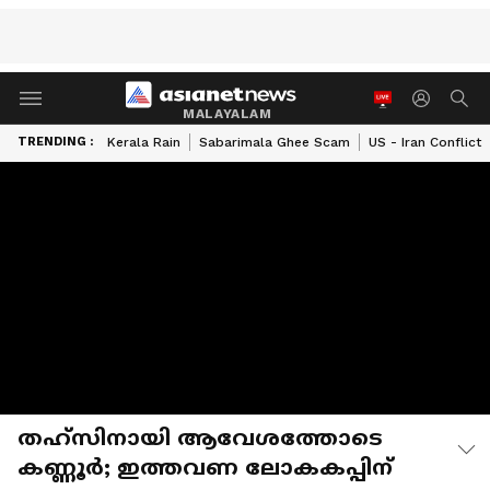
MALAYALAM
TRENDING :
Kerala Rain
Sabarimala Ghee Scam
US - Iran Conflict
തഹ്സിനായി ആവേശത്തോടെ
കണ്ണൂർ; ഇത്തവണ ലോകകപ്പിന്