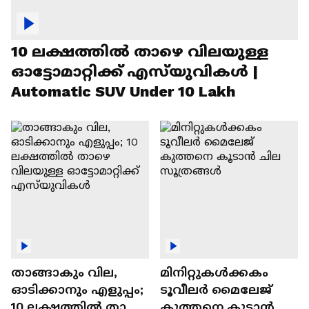
10 ലക്ഷത്തിൽ താഴെ വിലയുള്ള
ഓട്ടോമാറ്റിക്ക് എസ്‍യുവികൾ |
Automatic SUV Under 10 Lakh
താങ്ങാകും വില,
മിനിറ്റുകൾക്കകം
ഓടിക്കാനും എളുപ്പം;
ടൂവീലർ മൈലേജ്
10 ലക്ഷത്തിൽ താഴെ
കുത്തനെ കൂടാൻ