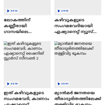
23:12
24:10
ലോകത്തിന്
കഴിവുകളുടെ
കണ്ണീരായി
സംഗമവേദിയായി
ഗാസയിലെ
ഏഷ്യാനെറ്റ് ന്യൂസ്
നിസഹായരായ
ഷൈനിങ് സ്റ്റാർസ്
കുഞ്ഞുങ്ങൾ
സീസൺ 2
23:16
23:01
ഇത് കഴിവുകളുടെ
മ്യാൻമർ ജനതയെ
സംഗമവേദി, കാണാം
തീരാദുരിതത്തിലേക്ക്
ഏഷ്യാനെറ്റ്
തള്ളിവിട്ട ഭൂകമ്പം