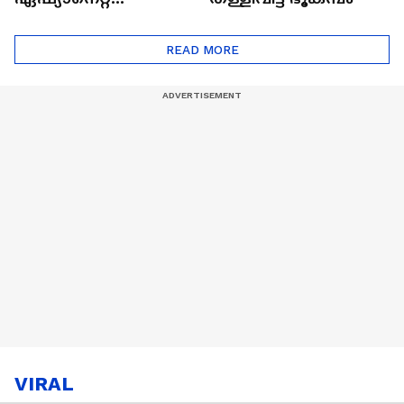
ഷൈനിങ് സ്റ്റാർസ്
സീസൺ 2
READ MORE
VIRAL