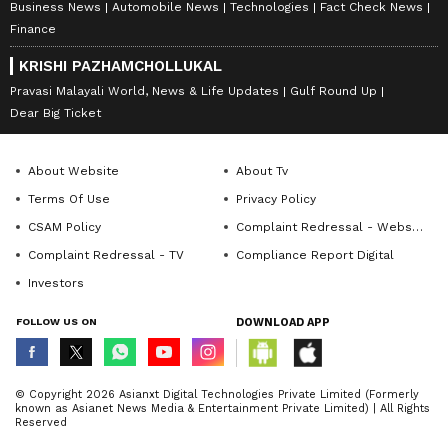
Business News
Automobile News
Technologies
Fact Check News
Finance
KRISHI PAZHAMCHOLLUKAL
Pravasi Malayali World, News & Life Updates
Gulf Round Up
Dear Big Ticket
About Website
About Tv
Terms Of Use
Privacy Policy
CSAM Policy
Complaint Redressal - Website
Complaint Redressal - TV
Compliance Report Digital
Investors
FOLLOW US ON
DOWNLOAD APP
© Copyright 2026 Asianxt Digital Technologies Private Limited (Formerly
known as Asianet News Media & Entertainment Private Limited) | All Rights
Reserved