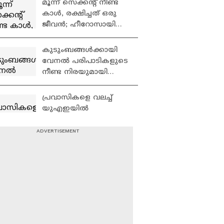
മൂന്ന് സെക്കന്റ് നീണ്ട
പ്രവാസി
കാൾ, രക്ഷിച്ചത് ഒരു
ജീവൻ; ഹീറോസായി
ദുബായ് പൊലീസ്
കുടുംബങ്ങൾക്കായി
വേനൽ പരിപാടികളുടെ
നീണ്ട നിരയുമായി
ഷാർജ
പ്രവാസികളെ വലച്ച്
യുഎഇയിൽ
ചൂടിനൊപ്പം കടുത്ത
ഹ്യുമിഡിറ്റിയും
വേനൽച്ചൂടിൽ
തൊഴിലാളികൾക്ക്
ആശ്വാസമാകാൻ
വീണ്ടും ഫരീജ് ഫ്രിഡ്ജ്
എത്തി
ഓണം എത്തും മുമ്പേ
സദ്യ രുചിച്ച് പ്രവാസി
മലയാളികൾ; സദ്യ