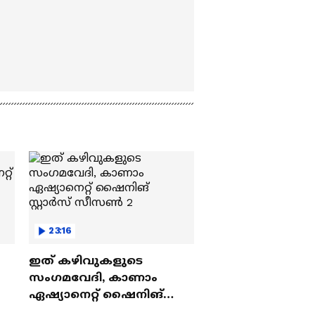
23:16
ഇത് കഴിവുകളുടെ
സംഗമവേദി, കാണാം
ഏഷ്യാനെറ്റ് ഷൈനിങ്
സ്റ്റാർസ് സീസൺ 2