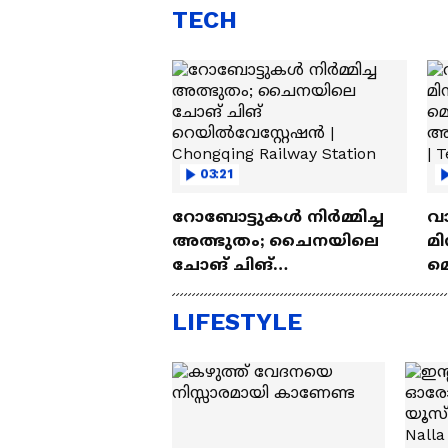
TECH
03:21
റോബോട്ടുകൾ നിർമ്മിച്ച
വ
അത്ഭുതം; ചൈനയിലെ
മി
ചോങ് ചിങ്
മ
റെയിൽവേസ്റ്റേഷൻ |
അപ
Chongqing Railway Station
Wh
LIFESTYLE