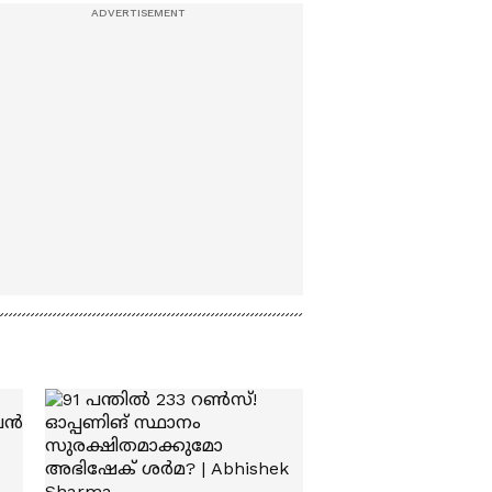
കേന്ദ്രങ്ങളിൽ വൻ
തിരക്ക്; 16 കേന്ദ്രങ്ങളും
സജീവം