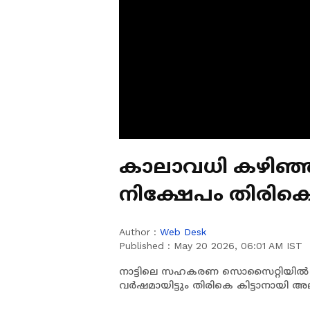
കാലാവധി കഴിഞ്ഞ്
നിക്ഷേപം തിരികെ കി
ചെയ്യണമെന്നറിയ
Author :
Web Desk
Published :
May 20 2026, 06:01 AM IST
നാട്ടിലെ സഹകരണ സൊസൈറ്റിയിൽ ഇട
വർഷമായിട്ടും തിരികെ കിട്ടാനായി 