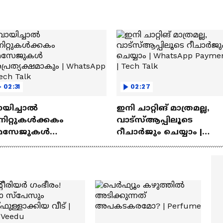
02:31
02:27
ായിച്ചാൽ
ഇനി ചാറ്റിങ് മാത്രമല്ല,
നിറ്റുകൾക്കകം
വാട്‌സ്‌ആപ്പിലൂടെ
െസേജുകള്‍
റീചാർജും ചെയ്യാം |
്രത്യക്ഷമാകും |
WhatsApp Payments | Te
atsApp | Tech Talk
Talk