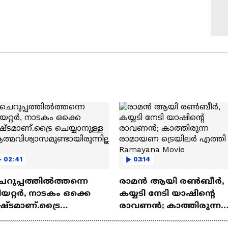
02:41
03:14
െറുപ്പത്തിൽത്തന്നെ
രാമന്‍ ആയി രൺബീർ,
യറ്റർ, നാടകം ഒക്കെ
കയ്യടി നേടി യാഷിന്റെ
ഷ്ടമാണ്.ട്രൈ
രാവണൻ; കാത്തിരുന്ന
യ്യാനുള്ള
രാമായണ ട്രെയിലർ