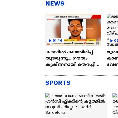
സന്തോഷം'
ആ
NEWS
ന്ന
01:46
0
കരയിൽ കാത്തിരിപ്പ്
മുത
തുടരുന്നു... ഗൗതം
കാണ
കൃഷ്ണനായി തെരച്ചിൽ
വേണ്
ഊർജിതം, യുവാവിനെ
തെര
കാണാതായിട്ട് 8 ദിവസം
വീഴ്
SPORTS
ആര
സ്ഥല