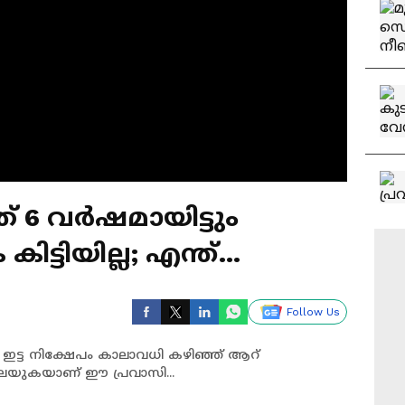
 6 വർഷമായിട്ടും
ട്ടിയില്ല; എന്ത്
ാതെ പ്രവാസി
Follow Us
്ട നിക്ഷേപം കാലാവധി കഴിഞ്ഞ് ആറ്
അലയുകയാണ് ഈ പ്രവാസി...