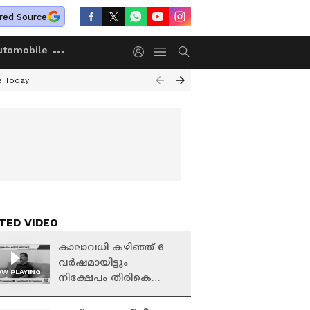
red Source
utomobile
e Today
TED VIDEO
കാലാവധി കഴിഞ്ഞ് 6
വർഷമായിട്ടും
W PLAYING
നിക്ഷേപം തിരികെ
കിട്ടിയില്ല; എന്ത്
ചെയ്യണമെന്നറിയാതെ