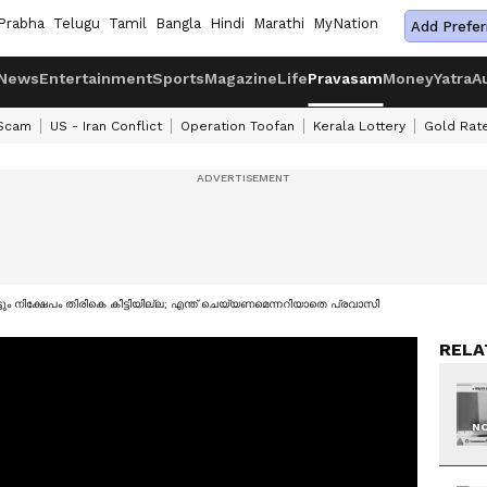
Prabha
Telugu
Tamil
Bangla
Hindi
Marathi
MyNation
Add Prefer
News
Entertainment
Sports
Magazine
Life
Pravasam
Money
Yatra
A
 Scam
US - Iran Conflict
Operation Toofan
Kerala Lottery
Gold Rat
ും നിക്ഷേപം തിരികെ കിട്ടിയില്ല; എന്ത് ചെയ്യണമെന്നറിയാതെ പ്രവാസി
RELA
NO