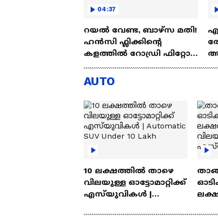
04:37
റയല്‍ വേണ്ട, ബാഴ്‌സ മതി!
എല
ഹൻസി ഫ്ലിക്കിന്റെ
രോ
കളത്തില്‍ റോഡ്രി ഫിറ്റോ?
അഗ
| Rodri | Barcelona
അ
Aj
AUTO
10 ലക്ഷത്തിൽ താഴെ
താങ്
വിലയുള്ള ഓട്ടോമാറ്റിക്ക്
ഓടിക
എസ്‍യുവികൾ |
ലക്
Automatic SUV Under 10
വിലയ
Lakh
എസ്