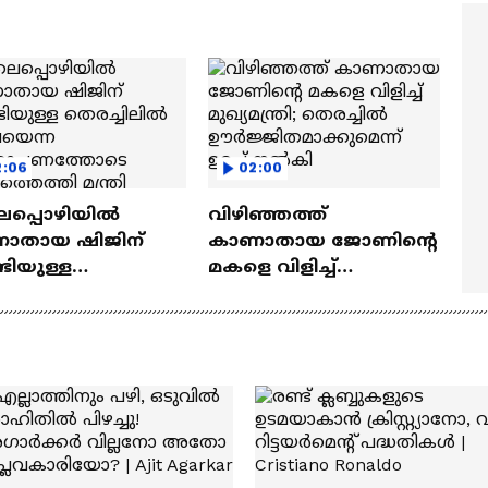
ത്മവിശ്വാസമുണ്ടായിരു
എത്തി | Ramayana Movie
ില്ല'
2:06
02:00
ലപ്പൊഴിയിൽ
വിഴിഞ്ഞത്ത്
ാതായ ഷിജിന്
കാണാതായ ജോണിന്റെ
ടിയുള്ള
മകളെ വിളിച്ച്
ച്ചിലിൽ
മുഖ്യമന്ത്രി; തെരച്ചിൽ
ചയെന്ന
ഊർജ്ജിതമാക്കുമെന്ന്
ോപണത്തോടെ
ഉറപ്പ് നൽകി
ത്തെത്തി മന്ത്രി