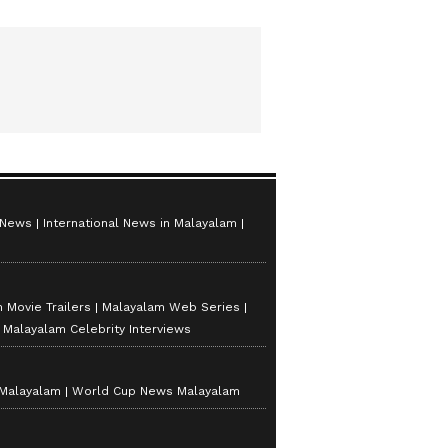
 News
International News in Malayalam
 Movie Trailers
Malayalam Web Series
Malayalam Celebrity Interviews
 Malayalam
World Cup News Malayalam