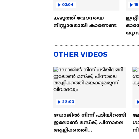
03:04
15
കഴുത്ത് വേദനയെ
ഇന്റ
നിസ്സാരമായി കാണേണ്ട
ഓരോ
യൂസ്
Nall
OTHER VIDEOS
22:03
ഡോജിൽ നിന്ന് പടിയിറങ്ങി
ല
ഇലോൺ മസ്ക്, പിന്നാലെ
ഗ
ആളിക്കത്തി
ന
മയക്കുമരുന്ന് വിവാദവും
ക