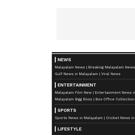
NEWS
Malayalam News
Breaking Malayalam News
Gulf News in Malayalam
Viral News
ENTERTAINMENT
Malayalam Film New
Entertainment News i
Malayalam Bigg Boss
Box Office Collectio
SPORTS
Sports News in Malayalam
Cricket News i
LIFESTYLE