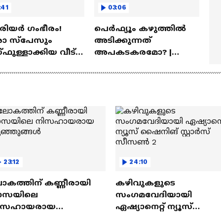
:41
03:06
ീരിയർ ഗംഭീരം!
പെർഫ്യൂം കഴുത്തിൽ
 സ്‌പേസും
അടിക്കുന്നത്
ഫുള്ളാക്കിയ വീട് |
അപകടകരമോ? |
a Veedu
Perfume
23:12
24:10
ോകത്തിന് കണ്ണീരായി
കഴിവുകളുടെ
ാസയിലെ
സംഗമവേദിയായി
ിസഹായരായ
ഏഷ്യാനെറ്റ് ന്യൂസ്
ുഞ്ഞുങ്ങൾ
ഷൈനിങ് സ്റ്റാർസ്