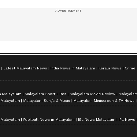
സീസൺ 2
Latest Malayalam News
India News in Malayalam
Kerala News
Crime
n Malayalam
Malayalam Short Films
Malayalam Movie Review
Malayalam
n Malayalam
Malayalam Songs & Music
Malayalam Miniscreen & TV News
n Malayalam
Football News in Malayalam
ISL News Malayalam
IPL News