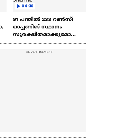
04:36
91 പന്തില്‍ 233 റണ്‍സ്!
ോ,
ഓപ്പണിങ് സ്ഥാനം
സുരക്ഷിതമാക്കുമോ
അഭിഷേക് ശർമ? |
Abhishek Sharma