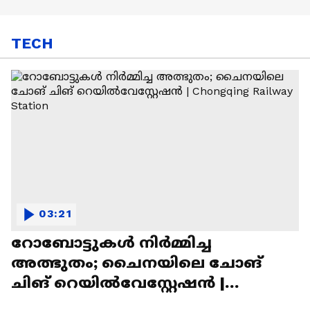
TECH
03:21
റോബോട്ടുകൾ നിർമ്മിച്ച
അത്ഭുതം; ചൈനയിലെ ചോങ്
ചിങ് റെയിൽവേസ്റ്റേഷൻ |
Chongqing Railway Station