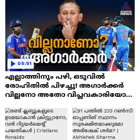
05:51
എല്ലാത്തിനും പഴി, ഒടുവില്‍
രോഹിതില്‍ പിഴച്ചു! അഗാര്‍ക്കർ
വില്ലനോ അതോ വിപ്ലവകാരിയോ? |
Ajit Agarkar