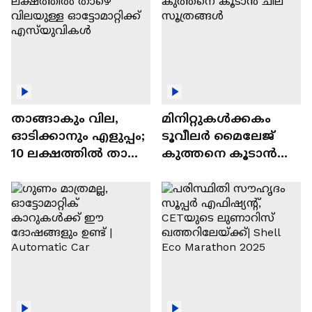
താങ്ങാകും വില,
മിനിറ്റുകൾക്കകം
ഓടിക്കാനും എളുപ്പം;
ടൂവീലർ മൈലേജ്
10 ലക്ഷത്തിൽ താഴെ
കുത്തനെ കൂടാൻ
വിലയുള്ള
ചില സൂത്രങ്ങൾ
ഓട്ടോമാറ്റിക്ക്
എസ്‍യുവികൾ