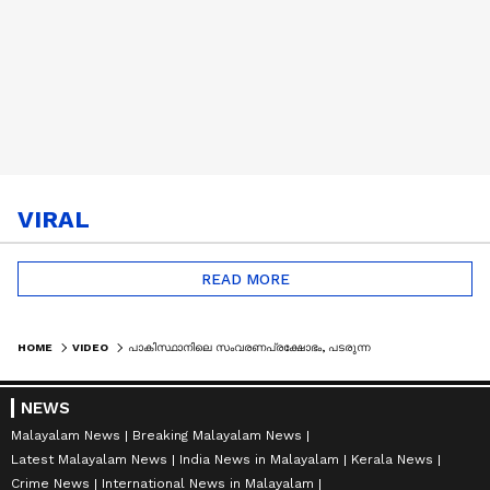
VIRAL
READ MORE
HOME
VIDEO
പാകിസ്ഥാനിലെ സംവരണപ്രക്ഷോഭം, പടരുന്ന കുടിയേറ്റ വിരുദ്ധത| LOKAJALAKAM 14 JUNE 2026
NEWS
Malayalam News
Breaking Malayalam News
Latest Malayalam News
India News in Malayalam
Kerala News
Crime News
International News in Malayalam