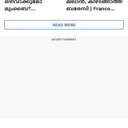
ഒഴിവാക്കുമോ
മിലാന്‍, കീഴടങ്ങാത്ത
മുംബൈ?
ബരേസി | Franco
ചെന്നൈയിലേക്കുള്ള
Baresi
ട്രേഡ് എളുപ്പമല്ല |
READ MORE
Hardik Pandya | CSK |
MI