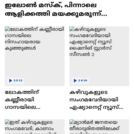
ഇലോൺ മസ്ക്, പിന്നാലെ
ആളിക്കത്തി മയക്കുമരുന്ന്
വിവാദവും
23:12
24:10
ലോകത്തിന്
കഴിവുകളുടെ
കണ്ണീരായി
സംഗമവേദിയായി
ഗാസയിലെ
ഏഷ്യാനെറ്റ് ന്യൂസ്
നിസഹായരായ
ഷൈനിങ് സ്റ്റാർസ്
കുഞ്ഞുങ്ങൾ
സീസൺ 2