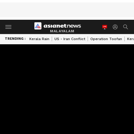
MALAYALAM
TRENDING :
Kerala Rain
US - Iran Conflict
Operation Toofan
Ker