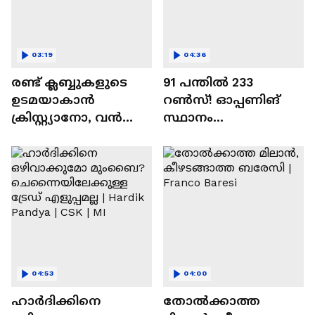
03:19
04:36
രണ്ട്‌ ക്ലബ്ബുകളുടെ
91 പന്തില്‍ 233
ഉടമയാകാന്‍
റണ്‍സ്! ഓപ്പണിങ്
ക്രിസ്റ്റ്യാനോ, വന്‍
സ്ഥാനം
റിട്ടയര്‍മെന്റ്‌
സുരക്ഷിതമാക്കുമോ
പദ്ധതികള്‍ | Cristiano
അഭിഷേക് ശർമ? |
Ronaldo
Abhishek Sharma
04:53
04:00
ഹാർദിക്കിനെ
തോല്‍ക്കാത്ത