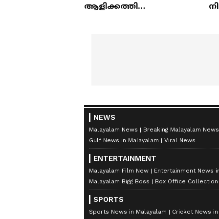
ആളിക്കത്തി
ന
മയക്കുമരുന്ന് വിവാദവും
ക
NEWS
Malayalam News
Breaking Malayalam News
Gulf News in Malayalam
Viral News
ENTERTAINMENT
Malayalam Film New
Entertainment News i
Malayalam Bigg Boss
Box Office Collectio
SPORTS
Sports News in Malayalam
Cricket News i