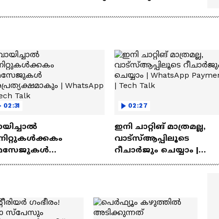
ുള്ള ഓട്ടോമാറ്റിക്ക്
സൂത്രങ്ങൾ
‍യുവികൾ
02:31
02:27
ായിച്ചാൽ
ഇനി ചാറ്റിങ് മാത്രമല്ല,
നിറ്റുകൾക്കകം
വാട്‌സ്‌ആപ്പിലൂടെ
െസേജുകള്‍
റീചാർജും ചെയ്യാം |
്രത്യക്ഷമാകും |
WhatsApp Payments | Te
atsApp | Tech Talk
Talk