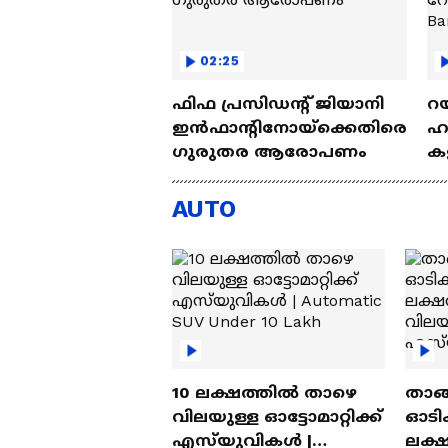
02:25
ഫിഫ പ്രസിഡന്റ് ജിയാനി
റയ
ഇൻഫാന്റിനോയ്‌ക്കെതിരെ
ഹൻ
ഗുരുതര ആരോപണം
കള
| 
AUTO
10 ലക്ഷത്തിൽ താഴെ
താങ്
വിലയുള്ള ഓട്ടോമാറ്റിക്ക്
ഓടിക
എസ്‍യുവികൾ |
ലക്