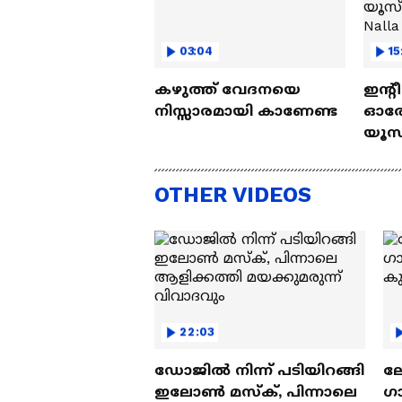
03:04
15
കഴുത്ത് വേദനയെ
ഇന്റ
നിസ്സാരമായി കാണേണ്ട
ഓരോ
യൂസ്
Nall
OTHER VIDEOS
22:03
ഡോജിൽ നിന്ന് പടിയിറങ്ങി
ല
ഇലോൺ മസ്ക്, പിന്നാലെ
ഗ