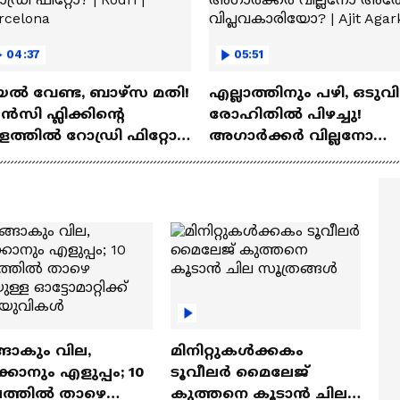
04:37
05:51
ല്‍ വേണ്ട, ബാഴ്‌സ മതി!
എല്ലാത്തിനും പഴി, ഒടുവി
സി ഫ്ലിക്കിന്റെ
രോഹിതില്‍ പിഴച്ചു!
ത്തില്‍ റോഡ്രി ഫിറ്റോ?
അഗാര്‍ക്കർ വില്ലനോ
Rodri | Barcelona
അതോ വിപ്ലവകാരിയോ?
Ajit Agarkar
ങാകും വില,
മിനിറ്റുകൾക്കകം
്കാനും എളുപ്പം; 10
ടൂവീലർ മൈലേജ്
ഷത്തിൽ താഴെ
കുത്തനെ കൂടാൻ ചില