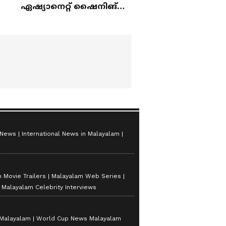
ഏഷ്യാനെറ്റ് ഷൈനിങ്
സ്റ്റാർസ് സീസൺ 2
 News
International News in Malayalam
 Movie Trailers
Malayalam Web Series
Malayalam Celebrity Interviews
 Malayalam
World Cup News Malayalam