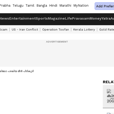
Prabha
Telugu
Tamil
Bangla
Hindi
Marathi
MyNation
Add Prefer
News
Entertainment
Sports
Magazine
Life
Pravasam
Money
Yatra
A
 Scam
US - Iran Conflict
Operation Toofan
Kerala Lottery
Gold Rat
ിലോ പഴകിയ മീന്‍ പിടികൂടി
RELA
NO