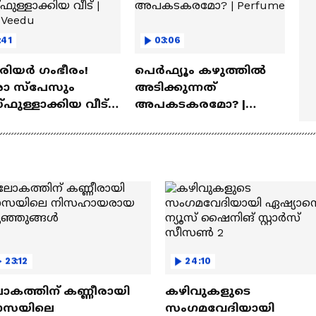
:41
03:06
ീരിയർ ഗംഭീരം!
പെർഫ്യൂം കഴുത്തിൽ
 സ്‌പേസും
അടിക്കുന്നത്
ഫുള്ളാക്കിയ വീട് |
അപകടകരമോ? |
a Veedu
Perfume
23:12
24:10
ോകത്തിന് കണ്ണീരായി
കഴിവുകളുടെ
ാസയിലെ
സംഗമവേദിയായി