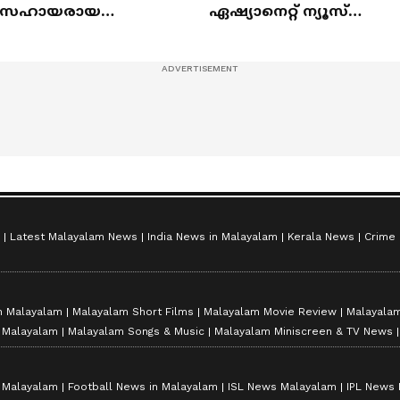
ിസഹായരായ
ഏഷ്യാനെറ്റ് ന്യൂസ്
ുഞ്ഞുങ്ങൾ
ഷൈനിങ് സ്റ്റാർസ്
സീസൺ 2
Latest Malayalam News
India News in Malayalam
Kerala News
Crime
n Malayalam
Malayalam Short Films
Malayalam Movie Review
Malayalam
n Malayalam
Malayalam Songs & Music
Malayalam Miniscreen & TV News
n Malayalam
Football News in Malayalam
ISL News Malayalam
IPL News