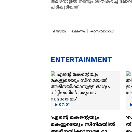
തമിഴ്‌നാട്ടില്‍ നിന്നും ശീതികരിച്ച 
പിടികൂടിയത്
മത്സ്യം
ഭക്ഷണം
കാസർഗോഡ്
ENTERTAINMENT
07:01
'എന്റെ മകന്റെയും
'ച
മകളുടെയും സിനിമയിൽ
തി
അഭിനയിക്കാനുള്ള ഭാഗ്യം
ഇ