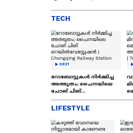
Automatic SUV Under 10
വിലയ
Lakh
എസ്
TECH
03:21
റോബോട്ടുകൾ നിർമ്മിച്ച
വ
അത്ഭുതം; ചൈനയിലെ
മി
ചോങ് ചിങ്
മ
റെയിൽവേസ്റ്റേഷൻ |
അപ
Chongqing Railway Station
Wh
LIFESTYLE