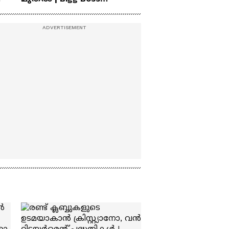
പ്രചാരണത്തിരക്കുകളി
Agnipariksha
ൽ ടി എൻ സുരേഷ് | TN
Suresh | Kovalam