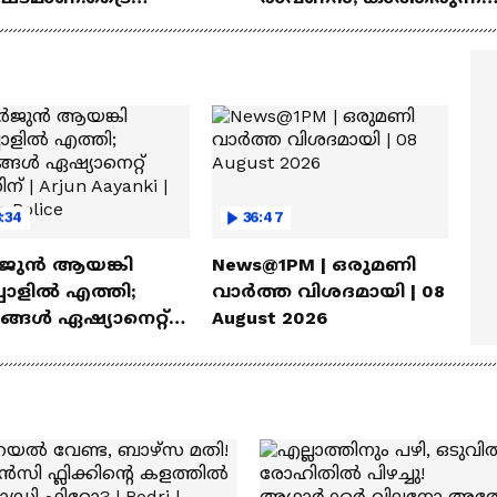
യ്യാനുള്ള
രാമായണ ട്രെയിലർ
ത്മവിശ്വാസമുണ്ടായിരു
എത്തി | Ramayana Movie
ില്ല'
:34
36:47
ുൻ ആയങ്കി
News@1PM | ഒരുമണി
പാളിൽ എത്തി;
വാർത്ത വിശദമായി | 08
യങ്ങൾ ഏഷ്യാനെറ്റ്
August 2026
ിന് | Arjun Aayanki |
a Police