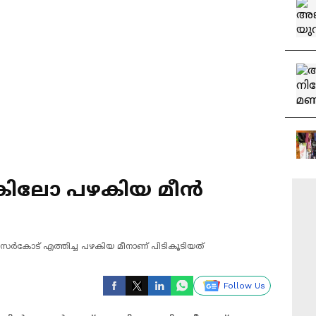
കിലോ പഴകിയ മീന്‍
‍ കാസര്‍കോട് എത്തിച്ച പഴകിയ മീനാണ് പിടികൂടിയത്
Follow Us