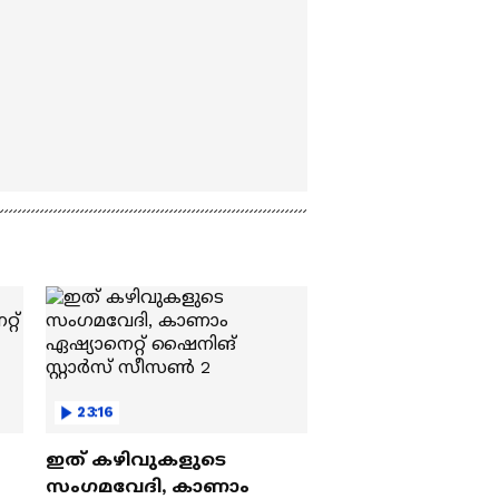
23:16
ഇത് കഴിവുകളുടെ
സംഗമവേദി, കാണാം