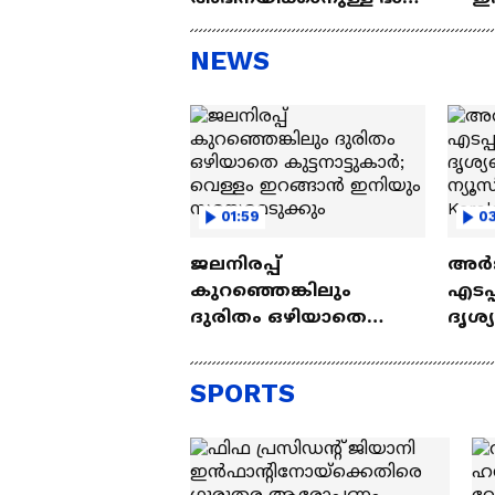
കിട്ടിയതിൽ ഒരുപാട്
ചെ
സന്തോഷം'
ആ
NEWS
ന്ന
01:59
03
ജലനിരപ്പ്
അർജ
കുറഞ്ഞെങ്കിലും
എടപ്
ദുരിതം ഒഴിയാതെ
ദൃശ്
കുട്ടനാട്ടുകാര്‍; വെള്ളം
ന്യൂസ
ഇറങ്ങാൻ ഇനിയും
Keral
SPORTS
സമയമെടുക്കും