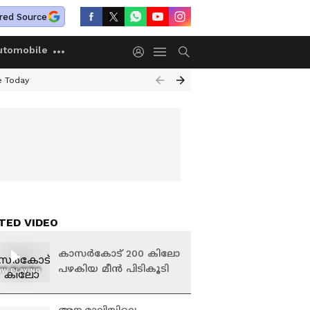
red Source
utomobile
e Today
TED VIDEO
കാസര്‍കോട് 200 കിലോ
പഴകിയ മീന്‍ പിടികൂടി
W PLAYING