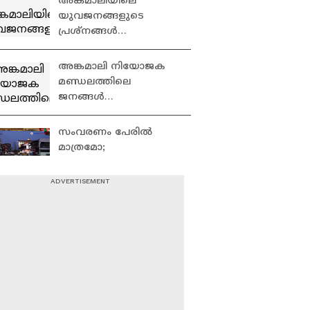
അങ്കമാലിയിലെ
യുവജനങ്ങളുടെ
പ്രശ്നങ്ങൾ
എന്തൊക്കെ? |
Angamaly
അങ്കമാലി നിയോജക
മണ്ഡലത്തിലെ
ജനങ്ങൾ
അഭിമുഖീകരിക്കുന്ന
വിഷയങ്ങൾ
സംവരണം പേരിൽ
എന്തെല്ലാം? | Angamaly
മാത്രമോ;
വികസനത്തിൽ
മുൻഗണനയുണ്ടോ ? |
ചേലക്കരക്കാർ
പിറവം നിയോജക
പറയുന്നു | Chelakkara
മണ്ഡലം ഇനിയും
എന്തെല്ലാം പ്രശ്നങ്ങളെ
അഭിമുഖീകരിക്കുന്നുണ്ട്
? | Piravam
പിറവം നിയോജക
മണ്ഡലത്തിലെ
ജനങ്ങൾ
അഭിമുഖീകരിക്കുന്ന