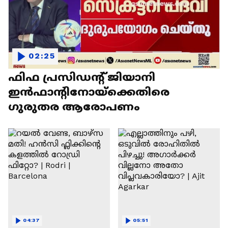
02:25
ഫിഫ പ്രസിഡന്റ് ജിയാനി
ഇൻഫാന്റിനോയ്‌ക്കെതിരെ
ഗുരുതര ആരോപണം
04:37
05:51