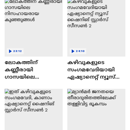
23:12
24:10
ലോകത്തിന്
കഴിവുകളുടെ
കണ്ണീരായി
സംഗമവേദിയായി
ഗാസയിലെ
ഏഷ്യാനെറ്റ് ന്യൂസ്
നിസഹായരായ
ഷൈനിങ് സ്റ്റാർസ്
കുഞ്ഞുങ്ങൾ
സീസൺ 2