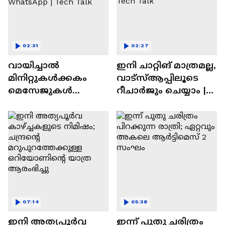
02:31
02:27
വായിച്ചാൽ
ഇനി ചാറ്റിങ് മാത്രമല്ല,
മിനിറ്റുകൾക്കകം
വാട്‌സ്‌ആപ്പിലൂടെ
മെസേജുകള്‍
റീചാർജും ചെയ്യാം |
അപ്രത്യക്ഷമാകും |
WhatsApp Payments |
WhatsApp | Tech Talk
Tech Talk
07:14
05:38
ഇനി അത്യപൂര്‍വ
ഇന്ന് പുതു ചരിത്രം