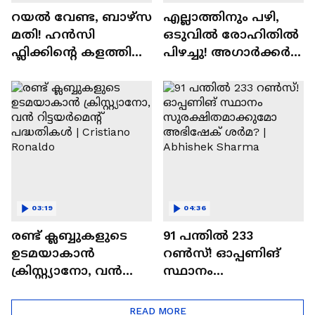
റയല്‍ വേണ്ട, ബാഴ്‌സ
എല്ലാത്തിനും പഴി,
മതി! ഹൻസി
ഒടുവില്‍ രോഹിതില്‍
ഫ്ലിക്കിന്റെ കളത്തില്‍
പിഴച്ചു! അഗാര്‍ക്കർ
റോഡ്രി ഫിറ്റോ? |
വില്ലനോ അതോ
Rodri | Barcelona
വിപ്ലവകാരിയോ? |
Ajit Agarkar
03:19
04:36
രണ്ട്‌ ക്ലബ്ബുകളുടെ
91 പന്തില്‍ 233
ഉടമയാകാന്‍
റണ്‍സ്! ഓപ്പണിങ്
ക്രിസ്റ്റ്യാനോ, വന്‍
സ്ഥാനം
റിട്ടയര്‍മെന്റ്‌
സുരക്ഷിതമാക്കുമോ
പദ്ധതികള്‍ | Cristiano
അഭിഷേക് ശർമ? |
READ MORE