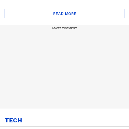
ദോഷങ്ങളും ഉണ്ട് |
ഖത്തറിലേയ്ക്ക്| Shell
Automatic Car
Eco Marathon 2025
READ MORE
TECH