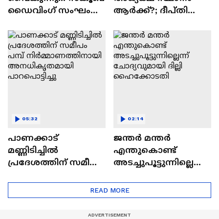
ഡൈവിംഗ് സംഘം
ആർക്ക്?; ദീപ്തി
എത്തിയില്ല
മേരി വർ​ഗീസും
മുതലപ്പൊഴിയിൽ
ഐഷ പോറ്റിയും പരി​
തെരച്ചിൽ വൈകുന്നു
ഗണനയിൽ | UDF |
| Fishermen
Congress
05:32
02:14
പാണക്കാട്
ജന്തർ മന്തർ
മണ്ണിടിച്ചില്‍
എന്തുകൊണ്ട്
പ്രദേശത്തിന് സമീപം
അടച്ചുപൂട്ടുന്നില്ലെന്ന്
പമ്പ്
ചോദ്യവുമായി ദില്ലി
നിര്‍മ്മാണത്തിനായി
ഹൈക്കോടതി
READ MORE
അനധികൃതമായി
പാറപൊട്ടിച്ചു