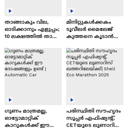
താങ്ങാകും വില,
മിനിറ്റുകൾക്കകം
ഓടിക്കാനും എളുപ്പം;
ടൂവീലർ മൈലേജ്
10 ലക്ഷത്തിൽ താഴെ
കുത്തനെ കൂടാൻ
വിലയുള്ള
ചില സൂത്രങ്ങൾ
ഓട്ടോമാറ്റിക്ക്
എസ്‍യുവികൾ
ഗുണം മാത്രമല്ല,
പരിസ്ഥിതി സൗഹൃദം
ഓട്ടോമാറ്റിക്
സൂപ്പർ എഫിഷ്യന്റ്,
കാറുകൾക്ക് ഈ
CETയുടെ ലുണാറിസ്