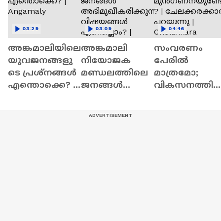
03:29
03:09
04:46
അങ്കമാലിയിലെ
അങ്കമാലി
സംവരണം
യുവജനങ്ങളു
നിയോജക
പേരിൽ
ടെ പ്രശ്നങ്ങൾ
മണ്ഡലത്തിലെ
മാത്രമോ;
എന്തൊക്കെ? |
ജനങ്ങൾ
വികസനത്തി
Angamaly
അഭിമുഖീകരി
മുൻഗണനയു
ക്കുന്ന
ണ്ടോ ? |
വിഷയങ്ങൾ
ചേലക്കരക്കാ
എന്തെല്ലാം? |
പറയുന്നു |
Angamaly
Chelakkara