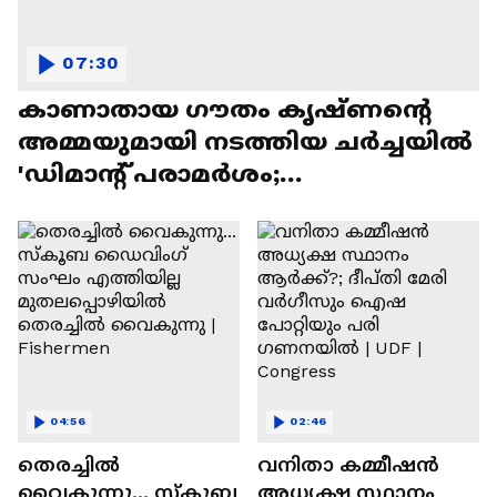
07:30
കാണാതായ ഗൗതം കൃഷ്ണൻ്റെ
അമ്മയുമായി നടത്തിയ ചർച്ചയിൽ
'ഡിമാൻ്റ് പരാമർശം;
ഉദ്യോഗസ്ഥയെ സ്ഥലംമാറ്റി|Kollam
04:56
02:46
തെരച്ചിൽ
വനിതാ കമ്മീഷൻ
വൈകുന്നു... സ്‌കൂബ
അധ്യക്ഷ സ്ഥാനം