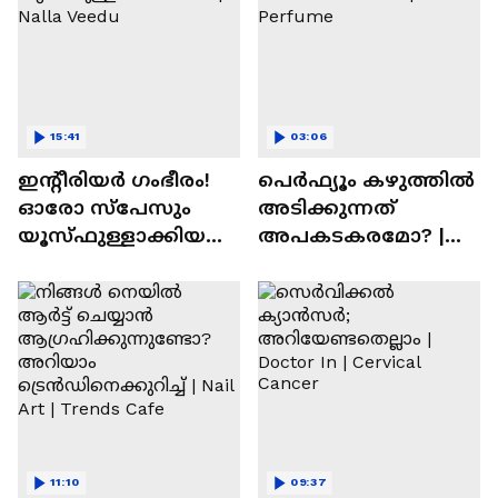
15:41
03:06
ഇന്റീരിയർ ഗംഭീരം!
പെർഫ്യൂം കഴുത്തിൽ
ഓരോ സ്‌പേസും
അടിക്കുന്നത്
യൂസ്ഫുള്ളാക്കിയ
അപകടകരമോ? |
വീട് | Nalla Veedu
Perfume
11:10
09:37