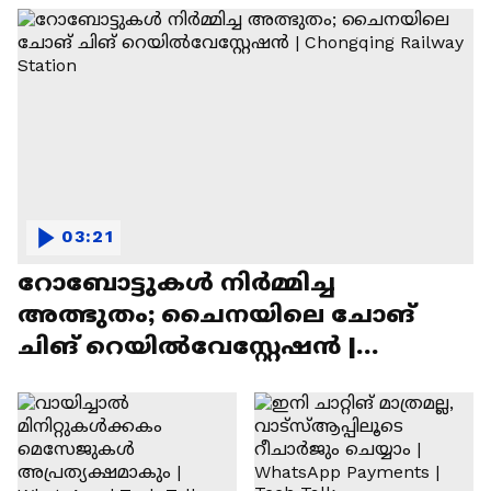
03:21
റോബോട്ടുകൾ നിർമ്മിച്ച
അത്ഭുതം; ചൈനയിലെ ചോങ്
ചിങ് റെയിൽവേസ്റ്റേഷൻ |
Chongqing Railway Station