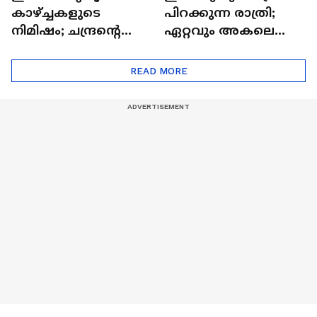
കാഴ്ച്ചകളുടെ
പിറക്കുന്ന രാത്രി;
നിമിഷം; ചന്ദ്രന്റെ
ഏറ്റവും അകലെ
മറുപുറത്തേക്കുള്ള
ആര്‍ട്ടിമെസ് 2 സംഘം
ഒറിയോണിന്റെ യാത്ര
READ MORE
ആരംഭിച്ചു