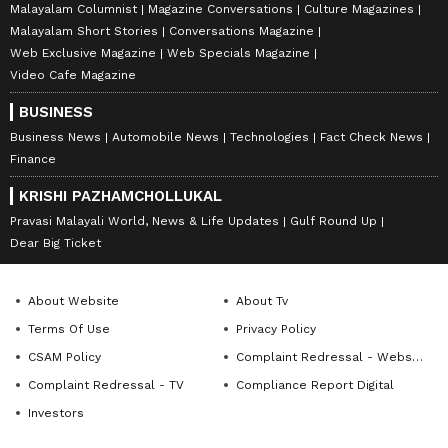
Malayalam Columnist
Magazine Conversations
Culture Magazines
Malayalam Short Stories
Conversations Magazine
Web Exclusive Magazine
Web Specials Magazine
Video Cafe Magazine
BUSINESS
Business News
Automobile News
Technologies
Fact Check News
Finance
KRISHI PAZHAMCHOLLUKAL
Pravasi Malayali World, News & Life Updates
Gulf Round Up
Dear Big Ticket
About Website
About Tv
Terms Of Use
Privacy Policy
CSAM Policy
Complaint Redressal - Website
Complaint Redressal - TV
Compliance Report Digital
Investors