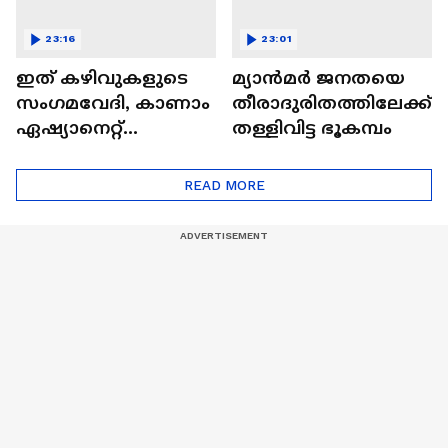
23:16
23:01
ഇത് കഴിവുകളുടെ
മ്യാൻമർ ജനതയെ
സംഗമവേദി, കാണാം
തീരാദുരിതത്തിലേക്ക്
ഏഷ്യാനെറ്റ്
തള്ളിവിട്ട ഭൂകമ്പം
ഷൈനിങ് സ്റ്റാർസ്
സീസൺ 2
READ MORE