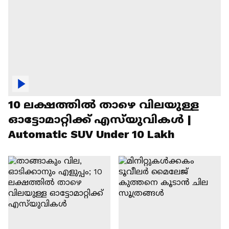
10 ലക്ഷത്തിൽ താഴെ വിലയുള്ള
ഓട്ടോമാറ്റിക്ക് എസ്‍യുവികൾ |
Automatic SUV Under 10 Lakh