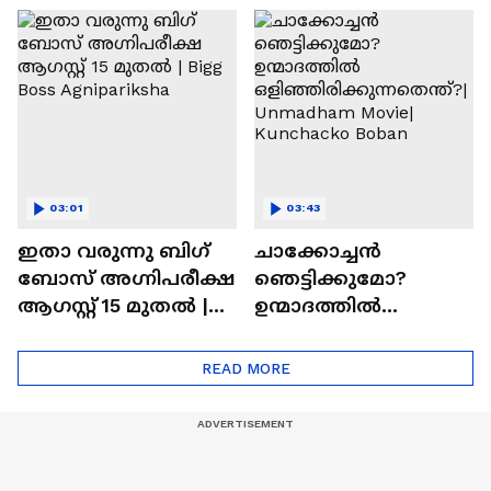
ചെയ്യാനുള്ള
രാമായണ ട്രെയിലർ
ആത്മവിശ്വാസമുണ്ടാ
എത്തി | Ramayana
യിരുന്നില്ല'
Movie
03:01
03:43
ഇതാ വരുന്നു ബിഗ്
ചാക്കോച്ചന്‍
ബോസ് അഗ്നിപരീക്ഷ
ഞെട്ടിക്കുമോ?
ആഗസ്റ്റ് 15 മുതൽ |
ഉന്മാദത്തിൽ
Bigg Boss Agnipariksha
ഒളിഞ്ഞിരിക്കുന്നതെ
ന്ത്?| Unmadham
READ MORE
Movie| Kunchacko
Boban