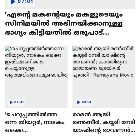
07:01
'എന്റെ മകന്റെയും മകളുടെയും
സിനിമയിൽ അഭിനയിക്കാനുള്ള
ഭാഗ്യം കിട്ടിയതിൽ ഒരുപാട്
സന്തോഷം'
02:41
03:14
'ചെറുപ്പത്തിൽത്ത
രാമന്‍ ആയി
ന്നെ തിയറ്റർ, നാടകം
രൺബീർ, കയ്യടി നേടി
ഒക്കെ
യാഷിന്റെ രാവണൻ;
ഇഷ്ടമാണ്.ട്രൈ
കാത്തിരുന്ന