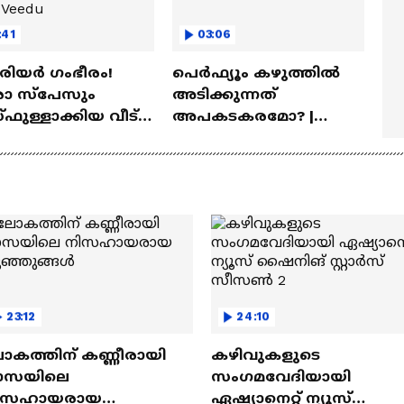
:41
03:06
ീരിയർ ഗംഭീരം!
പെർഫ്യൂം കഴുത്തിൽ
 സ്‌പേസും
അടിക്കുന്നത്
ഫുള്ളാക്കിയ വീട് |
അപകടകരമോ? |
a Veedu
Perfume
23:12
24:10
ോകത്തിന് കണ്ണീരായി
കഴിവുകളുടെ
ാസയിലെ
സംഗമവേദിയായി
ിസഹായരായ
ഏഷ്യാനെറ്റ് ന്യൂസ്