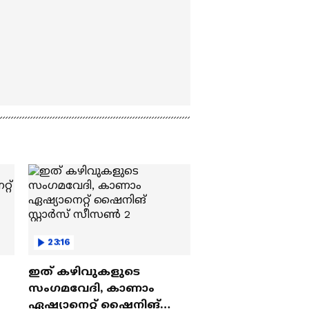
23:16
ഇത് കഴിവുകളുടെ
സംഗമവേദി, കാണാം
ഏഷ്യാനെറ്റ് ഷൈനിങ്