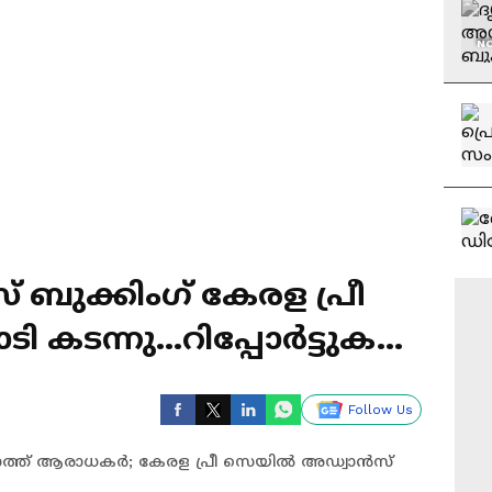
NO
് ബുക്കിംഗ് കേരള പ്രീ
ടി കടന്നു...റിപ്പോർട്ടുകൾ
Follow Us
കാത്ത് ആരാധകർ; കേരള പ്രീ സെയില്‍ അഡ്വാൻസ്