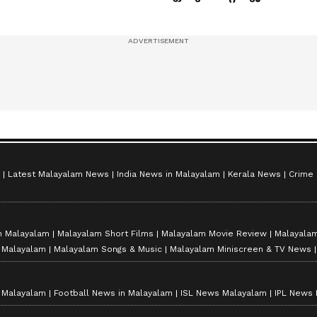
ുഞ്ഞുങ്ങൾ
ഷൈനിങ് സ്റ്റാർസ്
സീസൺ 2
Latest Malayalam News
India News in Malayalam
Kerala News
Crime
n Malayalam
Malayalam Short Films
Malayalam Movie Review
Malayalam
n Malayalam
Malayalam Songs & Music
Malayalam Miniscreen & TV News
n Malayalam
Football News in Malayalam
ISL News Malayalam
IPL News