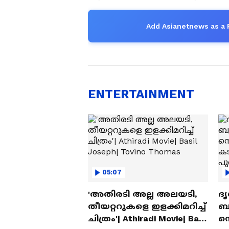
Add Asianetnews as a 
ENTERTAINMENT
05:07
'അതിരടി അല്ല അലയടി,
ദൃ
തീയറ്ററുകളെ ഇളക്കിമറിച്ച്
ബു
ചിത്രം'| Athiradi Movie| Basil
സെ