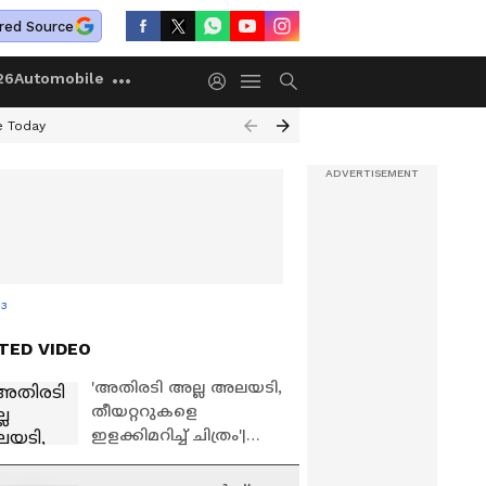
red Source
26
Automobile
e Today
 3
TED VIDEO
'അതിരടി അല്ല അലയടി,
തീയറ്ററുകളെ
ഇളക്കിമറിച്ച് ചിത്രം'|
Athiradi Movie| Basil
Joseph| Tovino Thomas