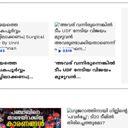
ന്നു...റിപ്പോർട്ടുകൾ
നെറ്റ്ഫ്ലിക്സ് | Money Hei
റത്ത്| Drishyam 3
:45
03:19
യത്തെ
'അവര് വന്നിരുന്നെങ്കിൽ
േകപൂർവ്വം
ടീം UDF നേടിയ വിജയം
സിലാക്കണം|
മുഴുവൻ
cal Strike By Unni
അവരുണ്ടാക്കിയതാ
krishnan
ണെന്ന് പറഞ്ഞേനെ...'