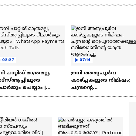
‍യുവികൾ
02:27
07:14
ി ചാറ്റിങ് മാത്രമല്ല,
ഇനി അത്യപൂര്‍വ
ട്‌സ്‌ആപ്പിലൂടെ
കാഴ്ച്ചകളുടെ നിമിഷം;
ചാർജും ചെയ്യാം |
ചന്ദ്രന്റെ
atsApp Payments | Tech
മറുപുറത്തേക്കുള്ള
lk
ഒറിയോണിന്റെ യാത്ര
ആരംഭിച്ചു