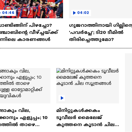
04:46
04:02
ണ്ടിങ്ങിന് പിഴച്ചോ?
ഗുജറാത്തിനായി ഗില്ലിന്റ
്ചാബിന്റെ വീഴ്‌ച്ചയ്ക്ക്
'പവര്‍പ്ലേ'; ടി20 ടീമില്‍
ന്നിലെ കാരണങ്ങള്‍
തിരിച്ചെത്തുമോ?
ങാകും വില,
മിനിറ്റുകൾക്കകം
്കാനും എളുപ്പം; 10
ടൂവീലർ മൈലേജ്
ഷത്തിൽ താഴെ
കുത്തനെ കൂടാൻ ചില
ുള്ള ഓട്ടോമാറ്റിക്ക്
സൂത്രങ്ങൾ