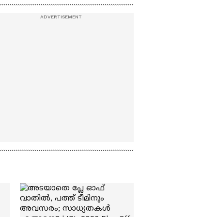
st
ഇന്ദ്രജിത്ത് 'ബന്ദര്‍' ടീസര്‍ |
Bandar