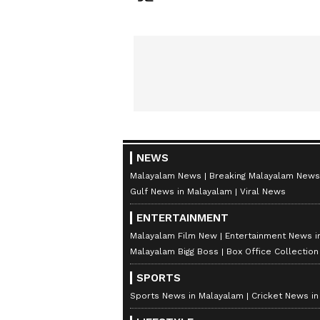
മയക്കുമരുന്ന് വിവാദവും
ക
NEWS
Malayalam News
Breaking Malayalam News
Gulf News in Malayalam
Viral News
ENTERTAINMENT
Malayalam Film New
Entertainment News i
Malayalam Bigg Boss
Box Office Collectio
SPORTS
Sports News in Malayalam
Cricket News i