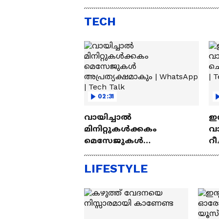
Lakh
എസ്
TECH
02:31
വായിച്ചാൽ
ഇന
മിനിറ്റുകൾക്കകം
വാ
മെസേജുകള്‍
റീ
അപ്രത്യക്ഷമാകും |
Wh
WhatsApp | Tech Talk
Ta
LIFESTYLE