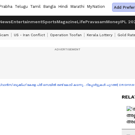
Prabha
Telugu
Tamil
Bangla
Hindi
Marathi
MyNation
Add Prefer
News
Entertainment
Sports
Magazine
Life
Pravasam
Money
IPL 20
 Scam
US - Iran Conflict
Operation Toofan
Kerala Lottery
Gold Rat
ാൻസ് ബുക്കിംഗ് കേരള പ്രീ സെയില്‍ രണ്ട്‌ കോടി കടന്നു...റിപ്പോർട്ടുകൾ പുറത്ത്| DRISHYAM
RELA