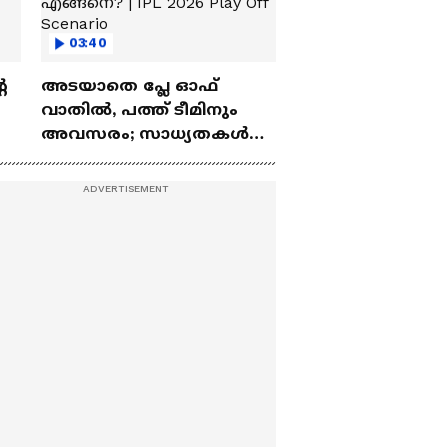
03:40
െ
അടയാതെ പ്ലേ ഓഫ്
വാതില്‍, പത്ത് ടീമിനും
അവസരം; സാധ്യതകള്‍
എങ്ങനെ? | IPL 2026 Play
Off Scenario