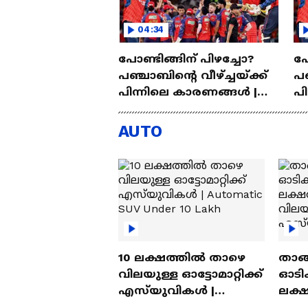
04:34
പോണ്ടിങ്ങിന് പിഴച്ചോ?
പോ
പഞ്ചാബിന്റെ വീഴ്‌ച്ചയ്ക്ക്
പഞ
പിന്നിലെ കാരണങ്ങള്‍ |
പി
Punjab Kings | IPL 2026
AUTO
10 ലക്ഷത്തിൽ താഴെ
താങ്
വിലയുള്ള ഓട്ടോമാറ്റിക്ക്
ഓടിക
എസ്‍യുവികൾ |
ലക്
Automatic SUV Under 10
വിലയ