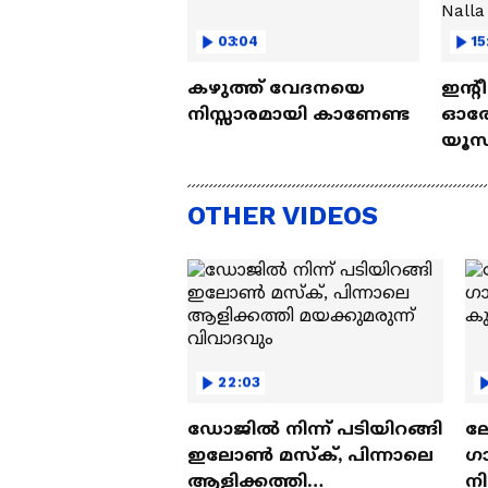
03:04
15
കഴുത്ത് വേദനയെ
ഇന്റ
നിസ്സാരമായി കാണേണ്ട
ഓരോ
യൂസ്
Nall
OTHER VIDEOS
22:03
ഡോജിൽ നിന്ന് പടിയിറങ്ങി
ല
ഇലോൺ മസ്ക്, പിന്നാലെ
ഗ
ആളിക്കത്തി
ന