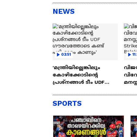
Joseph| Tovino Thomas
കട
പു
NEWS
03:51
11
'മന്ത്രിയില്ലെങ്കിലും
വിജ
കോഴിക്കോടിന്റെ
വിവ
പ്രശ്നങ്ങൾ ടീം UDF
മനസ്
ഗൗരവത്തോടെ കണ്ട്
Surgi
പരിഹാരം കാണും'
Bala
SPORTS