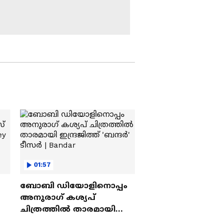
സംഭവിച്ചത് ബ്ലാസ്റ്റ്' |
Patriot Movie Response
കാത്തിരിപ്പിന് വിരാമം;
ദൃശ്യം 3 ടീസർ
പുറത്തെത്തി | Drishyam
3
'മമ്മൂട്ടിയെയും
മോഹൻലാലിനെയും
സിനിമ ഡിമാൻഡ്
ചെയ്യുന്നുണ്ട്..'| Patriot
Movie| Mohanlal |
ഇന്നാണ് റിലീസെങ്കിൽ
Mammootty
3900 കോടി കളക്ഷൻ!
ഇന്ത്യൻ സിനിമയുടെ
സൂപ്പർഹിറ്റ്| Top
Collected Indian Movies
'എല്ലാവര്‍ക്കും
01:57
കൃത്യമായ സ്പേസ്
നല്‍കുന്ന സിനിമയാണ്
ബോബി ഡിയോളിനൊപ്പം
പേട്രിയറ്റ്'
അനുരാഗ് കശ്യപ്
ചിത്രത്തില്‍ താരമായി