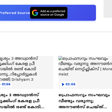
Preferred Source
01:56
02:06
ശ്യം 3 അഡ്വാൻസ്
പ്രൊഫസറും സംഘവും
ക്കിംഗ് കേരള പ്രീ
വീണ്ടും വരുന്നു;
യില്‍ രണ്ട്‌ കോടി
അനൗൺസ് ചെയ്ത്