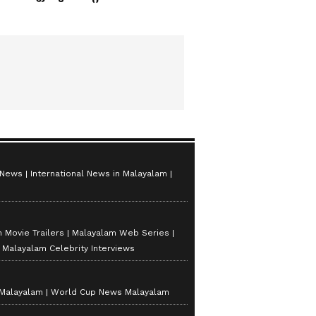
സ്റ്റാർസ് സീസൺ 2
 News
International News in Malayalam
 Movie Trailers
Malayalam Web Series
Malayalam Celebrity Interviews
 Malayalam
World Cup News Malayalam