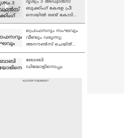
ദൃശ്യം 3 അഡ്വാൻസ്
ബുക്കിംഗ് കേരള പ്രീ
W PLAYING
സെയില്‍ രണ്ട്‌ കോടി
കടന്നു...റിപ്പോർട്ടുകൾ
പുറത്ത്| Drishyam 3
പ്രൊഫസറും സംഘവും
വീണ്ടും വരുന്നു;
അനൗൺസ് ചെയ്ത്
നെറ്റ്ഫ്ലിക്സ് | Money
Heist
ബോബി
ഡിയോളിനൊപ്പം
അനുരാഗ് കശ്യപ്
ചിത്രത്തില്‍ താരമായി
ഇന്ദ്രജിത്ത് 'ബന്ദര്‍'
സംഗീത് പ്രതാപ്-മമിത
ടീസര്‍ | Bandar
ബൈജു- ആഷിക്
ഉസ്മാൻ ചിത്രത്തിന്
തുടക്കം| Sangeeth
Prathap| Mamitha Baiju
'പതിനെട്ട് വർഷത്തിന്
ശേഷം അവർ
ഒന്നിച്ചു..പിന്നെ