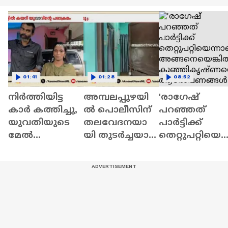
01:41
01:28
08:52
നിർത്തിയിട്ട
അമ്പലപ്പുഴയി
'രാഗേഷ്
കാർ കത്തിച്ചു,
ല്‍ പൊലീസിന്
പറഞ്ഞത്
യുവതിയുടെ
തലവേദനയാ
പാർട്ടിക്ക്
മേൽ
യി തുടര്‍ച്ചയായ
തെറ്റുപറ്റിയെ
പെട്രോളൊഴിച്ചു
മോഷണങ്ങള്‍ |
ന്നാണ്,
; വീട്ടിൽക്കയറി
Alappuzha |
അങ്ങനെയെ
യുവാവിന്റെ
Theft case
ങ്കിൽ
പരാക്രമം
കുഞ്ഞികൃഷ്
ൻ്റെ
ആരോപണങ്
ൾ ശരിയാണ്'