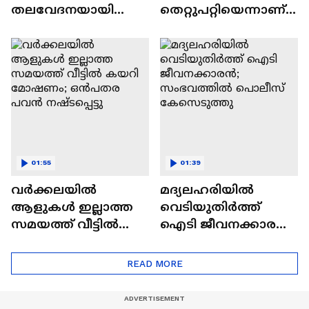
തലവേദനയായി
തെറ്റുപറ്റിയെന്നാണ്,
തുടര്‍ച്ചയായ
അങ്ങനെയെങ്കിൽ
മോഷണങ്ങള്‍ |
കുഞ്ഞികൃഷ്ണൻ്റെ
Alappuzha | Theft case
ആരോപണങ്ങൾ
ശരിയാണ്'
01:55
01:39
വർക്കലയിൽ
മദ്യലഹരിയിൽ
ആളുകൾ ഇല്ലാത്ത
വെടിയുതി‍ർത്ത്
സമയത്ത് വീട്ടിൽ
ഐടി ജീവനക്കാരൻ;
കയറി മോഷണം;
സംഭവത്തിൽ
ഒൻപതര പവൻ
പൊലീസ്
READ MORE
നഷ്ടപ്പെട്ടു
കേസെടുത്തു