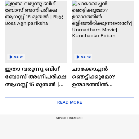
ചെയ്യാനുള്ള
രാമായണ ട്രെയിലർ
ആത്മവിശ്വാസമുണ്ടാ
എത്തി | Ramayana
യിരുന്നില്ല'
Movie
03:01
03:43
ഇതാ വരുന്നു ബിഗ്
ചാക്കോച്ചന്‍
ബോസ് അഗ്നിപരീക്ഷ
ഞെട്ടിക്കുമോ?
ആഗസ്റ്റ് 15 മുതൽ |
ഉന്മാദത്തിൽ
Bigg Boss Agnipariksha
ഒളിഞ്ഞിരിക്കുന്നതെ
ന്ത്?| Unmadham
READ MORE
Movie| Kunchacko
Boban