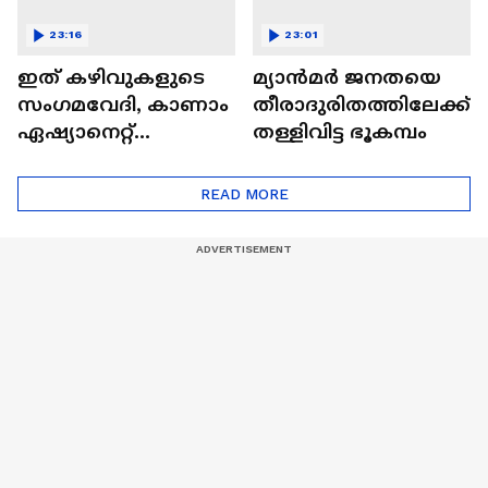
23:16
23:01
ഇത് കഴിവുകളുടെ
മ്യാൻമർ ജനതയെ
സംഗമവേദി, കാണാം
തീരാദുരിതത്തിലേക്ക്
ഏഷ്യാനെറ്റ്
തള്ളിവിട്ട ഭൂകമ്പം
ഷൈനിങ് സ്റ്റാർസ്
സീസൺ 2
READ MORE