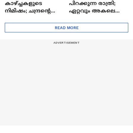
കാഴ്ച്ചകളുടെ
പിറക്കുന്ന രാത്രി;
നിമിഷം; ചന്ദ്രന്റെ
ഏറ്റവും അകലെ
മറുപുറത്തേക്കുള്ള
ആര്‍ട്ടിമെസ് 2 സംഘം
ഒറിയോണിന്റെ യാത്ര
READ MORE
ആരംഭിച്ചു