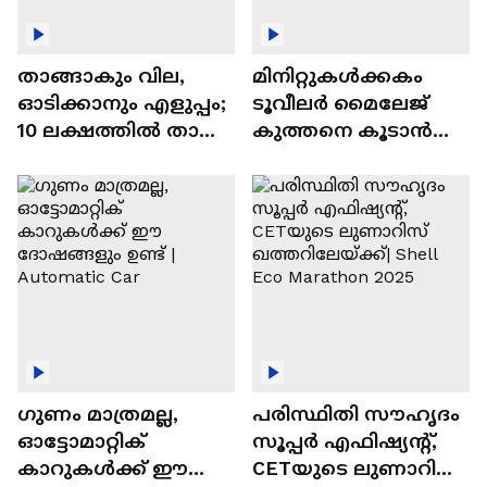
താങ്ങാകും വില,
മിനിറ്റുകൾക്കകം
ഓടിക്കാനും എളുപ്പം;
ടൂവീലർ മൈലേജ്
10 ലക്ഷത്തിൽ താഴെ
കുത്തനെ കൂടാൻ
വിലയുള്ള
ചില സൂത്രങ്ങൾ
ഓട്ടോമാറ്റിക്ക്
എസ്‍യുവികൾ
ഗുണം മാത്രമല്ല,
പരിസ്ഥിതി സൗഹൃദം
ഓട്ടോമാറ്റിക്
സൂപ്പർ എഫിഷ്യന്റ്,
കാറുകൾക്ക് ഈ
CETയുടെ ലുണാറിസ്