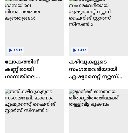
23:12
24:10
ലോകത്തിന്
കഴിവുകളുടെ
കണ്ണീരായി
സംഗമവേദിയായി
ഗാസയിലെ
ഏഷ്യാനെറ്റ് ന്യൂസ്
നിസഹായരായ
ഷൈനിങ് സ്റ്റാർസ്
കുഞ്ഞുങ്ങൾ
സീസൺ 2