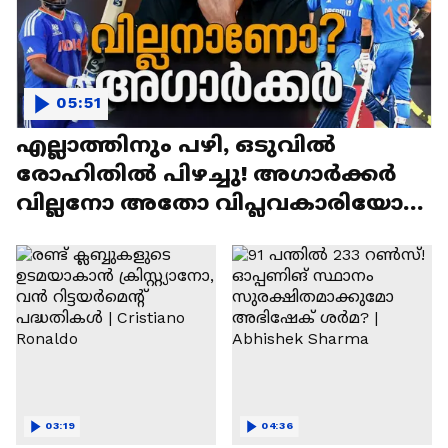
05:51
എല്ലാത്തിനും പഴി, ഒടുവില്‍
രോഹിതില്‍ പിഴച്ചു! അഗാര്‍ക്കർ
വില്ലനോ അതോ വിപ്ലവകാരിയോ? |
Ajit Agarkar
03:19
04:36