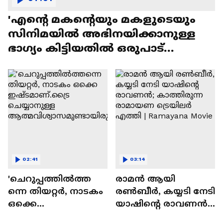
'എന്റെ മകന്റെയും മകളുടെയും
സിനിമയിൽ അഭിനയിക്കാനുള്ള
ഭാഗ്യം കിട്ടിയതിൽ ഒരുപാട്
സന്തോഷം'
02:41
03:14
'ചെറുപ്പത്തിൽത്ത
രാമന്‍ ആയി
ന്നെ തിയറ്റർ, നാടകം
രൺബീർ, കയ്യടി നേടി
ഒക്കെ
യാഷിന്റെ രാവണൻ;
ഇഷ്ടമാണ്.ട്രൈ
കാത്തിരുന്ന