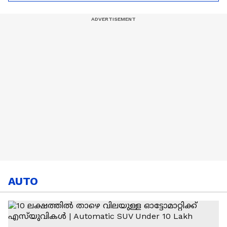
Hardik Pandya | CSK |
MI
AUTO