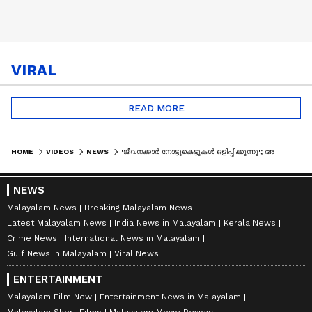
VIRAL
READ MORE
HOME
VIDEOS
NEWS
'ജീവനക്കാർ നോട്ടുകെട്ടുകൾ ഒളിപ്പിക്കുന്നു'; അയോധ്യക്ഷേത്രക്കൊള്ളയിൽ അന്വേഷണ റിപ്പോർട്ട് പുറത്ത്
NEWS
Malayalam News
Breaking Malayalam News
Latest Malayalam News
India News in Malayalam
Kerala News
Crime News
International News in Malayalam
Gulf News in Malayalam
Viral News
ENTERTAINMENT
Malayalam Film New
Entertainment News in Malayalam
Malayalam Short Films
Malayalam Movie Review