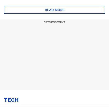
ദോഷങ്ങളും ഉണ്ട് |
ഖത്തറിലേയ്ക്ക്| Shell
Automatic Car
Eco Marathon 2025
READ MORE
TECH