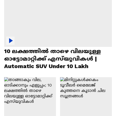
10 ലക്ഷത്തിൽ താഴെ വിലയുള്ള
ഓട്ടോമാറ്റിക്ക് എസ്‍യുവികൾ |
Automatic SUV Under 10 Lakh