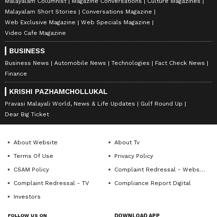
Malayalam Columnist
Magazine Conversations
Culture Magazines
Malayalam Short Stories
Conversations Magazine
Web Exclusive Magazine
Web Specials Magazine
Video Cafe Magazine
BUSINESS
Business News
Automobile News
Technologies
Fact Check News
Finance
KRISHI PAZHAMCHOLLUKAL
Pravasi Malayali World, News & Life Updates
Gulf Round Up
Dear Big Ticket
About Website
About Tv
Terms Of Use
Privacy Policy
CSAM Policy
Complaint Redressal - Website
Complaint Redressal - TV
Compliance Report Digital
Investors
FOLLOW US ON
DOWNLOAD APP