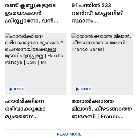
രണ്ട്‌ ക്ലബ്ബുകളുടെ
91 പന്തില്‍ 233
ഉടമയാകാന്‍
റണ്‍സ്! ഓപ്പണിങ്
ക്രിസ്റ്റ്യാനോ, വന്‍
സ്ഥാനം
റിട്ടയര്‍മെന്റ്‌
സുരക്ഷിതമാക്കുമോ
പദ്ധതികള്‍ | Cristiano
അഭിഷേക് ശർമ? |
Ronaldo
Abhishek Sharma
04:53
04:00
ഹാർദിക്കിനെ
തോല്‍ക്കാത്ത
ഒഴിവാക്കുമോ
മിലാന്‍, കീഴടങ്ങാത്ത
മുംബൈ?
ബരേസി | Franco
ചെന്നൈയിലേക്കുള്ള
Baresi
ട്രേഡ് എളുപ്പമല്ല |
READ MORE