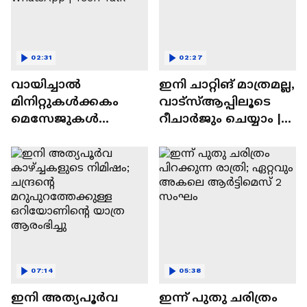
02:31
02:27
വായിച്ചാൽ
ഇനി ചാറ്റിങ് മാത്രമല്ല,
മിനിറ്റുകൾക്കകം
വാട്‌സ്‌ആപ്പിലൂടെ
മെസേജുകള്‍
റീചാർജും ചെയ്യാം |
അപ്രത്യക്ഷമാകും |
WhatsApp Payments |
WhatsApp | Tech Talk
Tech Talk
07:14
05:38
ഇനി അത്യപൂര്‍വ
ഇന്ന് പുതു ചരിത്രം