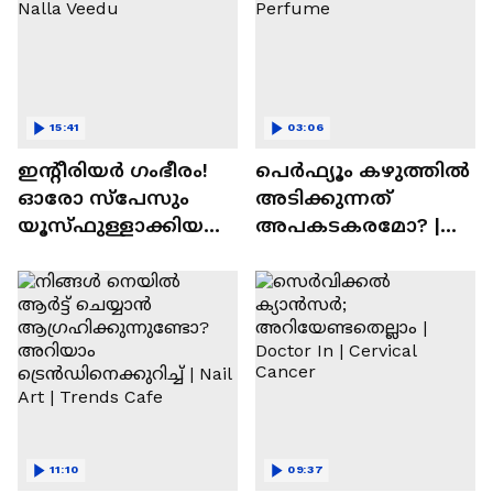
15:41
03:06
ഇന്റീരിയർ ഗംഭീരം!
പെർഫ്യൂം കഴുത്തിൽ
ഓരോ സ്‌പേസും
അടിക്കുന്നത്
യൂസ്ഫുള്ളാക്കിയ
അപകടകരമോ? |
വീട് | Nalla Veedu
Perfume
11:10
09:37