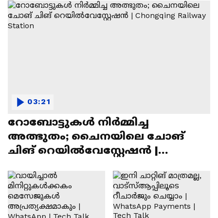
03:21
റോബോട്ടുകൾ നിർമ്മിച്ച
അത്ഭുതം; ചൈനയിലെ ചോങ്
ചിങ് റെയിൽവേസ്റ്റേഷൻ |
Chongqing Railway Station