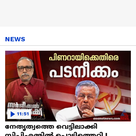
NEWS
11:51
നേതൃത്വത്തെ വെട്ടിലാക്കി
സിപിഎമ്മില്‍ പൊട്ടിത്തെറി |