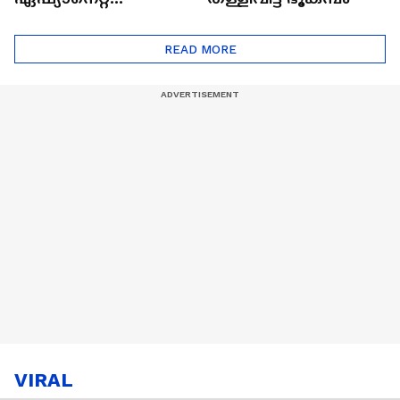
ഷൈനിങ് സ്റ്റാർസ്
സീസൺ 2
READ MORE
VIRAL