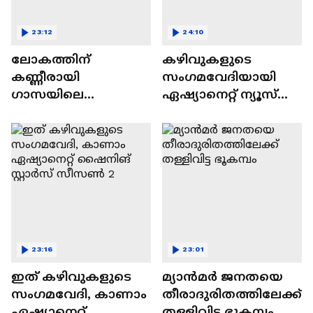
23:12
24:10
ലോകത്തിന്
കഴിവുകളുടെ
കണ്ണീരായി
സംഗമവേദിയായി
ഗാസയിലെ
ഏഷ്യാനെറ്റ് ന്യൂസ്
നിസഹായരായ
ഷൈനിങ് സ്റ്റാർസ്
കുഞ്ഞുങ്ങൾ
സീസൺ 2
23:16
23:01
ഇത് കഴിവുകളുടെ
മ്യാൻമർ ജനതയെ
സംഗമവേദി, കാണാം
തീരാദുരിതത്തിലേക്ക്
ഏഷ്യാനെറ്റ്
തള്ളിവിട്ട ഭൂകമ്പം