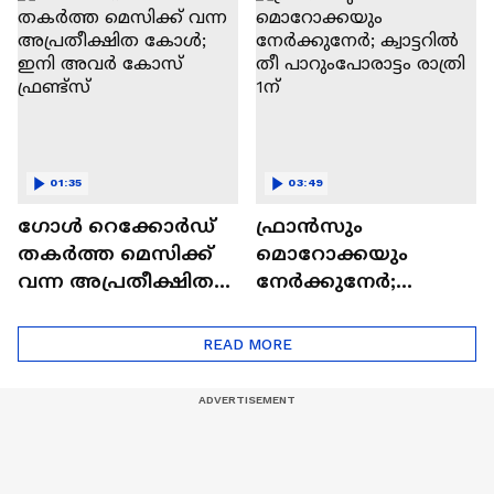
വാങ്ങാൻ
ഇന്ന് യൂറോപ്യൻ
സ്കൂളിലേക്ക്
പോര്
01:35
03:49
ഗോൾ റെക്കോര്‍ഡ്
ഫ്രാൻസും
തകര്‍ത്ത മെസിക്ക്
മൊറോക്കയും
വന്ന അപ്രതീക്ഷിത
നേർക്കുനേർ;
കോൾ; ഇനി അവര്‍
ക്വാട്ടറിൽ തീ
കോസ് ഫ്രണ്ട്സ്
പാറുംപോരാട്ടം രാത്രി
READ MORE
1ന്