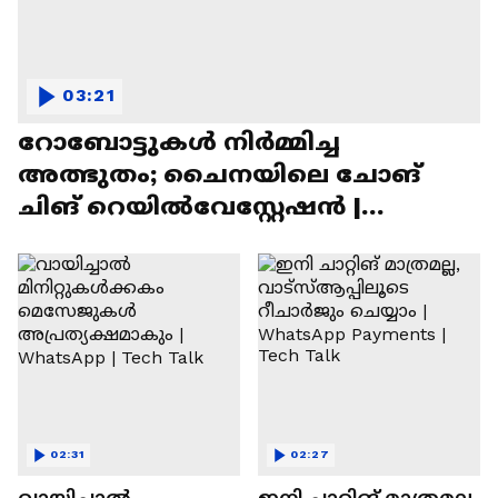
03:21
റോബോട്ടുകൾ നിർമ്മിച്ച
അത്ഭുതം; ചൈനയിലെ ചോങ്
ചിങ് റെയിൽവേസ്റ്റേഷൻ |
Chongqing Railway Station
02:31
02:27
വായിച്ചാൽ
ഇനി ചാറ്റിങ് മാത്രമല്ല,