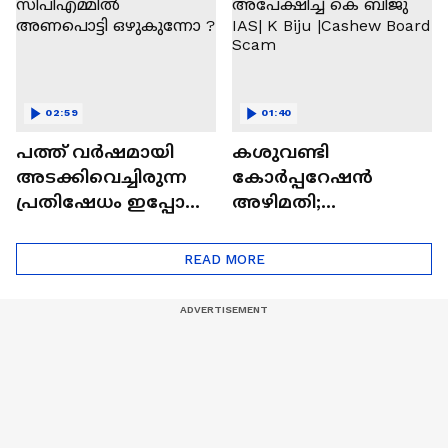
Aranmula
02:59
01:40
പത്ത് വര്‍ഷമായി
കശുവണ്ടി
അടക്കിവെച്ചിരുന്ന
കോര്‍പ്പറേഷന്‍
പ്രതിഷേധം ഇപ്പോള്‍
അഴിമതി;
സിപിഎമ്മില്‍
കോടതിയില്‍ മാപ്പ്
അണപൊട്ടി
അപേക്ഷിച്ച് കെ
READ MORE
ഒഴുകുന്നോ ?
ബിജു IAS| K Biju
|Cashew Board Scam