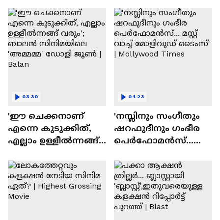
ദേവസി| Stephen Devassy
03:30
04:23
'ഈ ചെക്കനാണ്
'നസ്ലിനും സംഗീതും
എന്നെ കുടുക്കിത്,
ഷറഫുദീനും ഗംഭീര
എല്ലാം ഉള്ളീൽന്നങ്ങ്
പെർഫോമൻസ്...
വരും'; ബാലൻ
മസ്റ്റ് വാച്ച് മോളിവുഡ്
സിനിമയിലെ
ടൈംസ്' | Mollywood
'അമ്മമ്മ' ഡോളി
Times
ജൂൺ | Balan