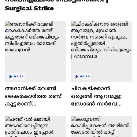
Surgical Strike
07:12
06:16
അദാനിക്ക് വേണ്ടി
ചിറകടിക്കാൻ
കൈകോർത്ത രണ്ട്
ഒരുങ്ങി ആറന്മുള;
കൂട്ടരാണ്
ഡ്രോൺ സർവേ
ബിജെപിയും
നടത്തി ഭൂവുടമ,
സിപിഎമ്മും: രാജേഷ്
എതിർപ്പുമായി
രാമചന്ദ്രൻ
ബിജെപിയും
സിപിഎമ്മും |