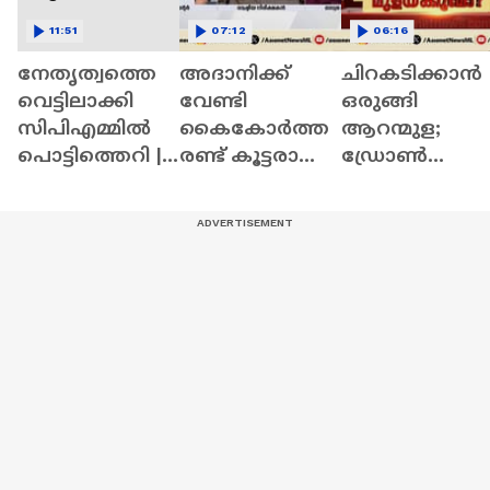
11:51
07:12
06:16
നേതൃത്വത്തെ
അദാനിക്ക്
ചിറകടിക്കാൻ
വെട്ടിലാക്കി
വേണ്ടി
ഒരുങ്ങി
സിപിഎമ്മില്‍
കൈകോർത്ത
ആറന്മുള;
പൊട്ടിത്തെറി |
രണ്ട് കൂട്ടരാണ്
ഡ്രോൺ
Surgical Strike
ബിജെപിയും
സർവേ നടത്ത
സിപിഎമ്മും:
ഭൂവുടമ,
രാജേഷ്
എതിർപ്പുമായി
രാമചന്ദ്രൻ
ബിജെപിയും
സിപിഎമ്മും |
Aranmula