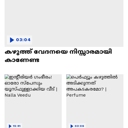
03:04
കഴുത്ത് വേദനയെ നിസ്സാരമായി
കാണേണ്ട
15:41
03:06