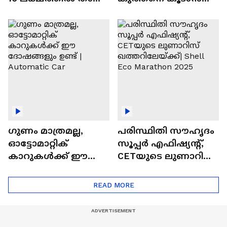
വിലയുള്ള
ചില സൂത്രങ്ങൾ
ഓട്ടോമാറ്റിക്ക്
എസ്‍യുവികൾ
ഗുണം മാത്രമല്ല,
പരിസ്ഥിതി സൗഹൃദം
ഓട്ടോമാറ്റിക്
സൂപ്പർ എഫിഷ്യന്റ്,
കാറുകൾക്ക് ഈ
CETയുടെ ലുണാറിസ്
ദോഷങ്ങളും ഉണ്ട് |
ഖത്തറിലേയ്ക്ക്| Shell
Automatic Car
Eco Marathon 2025
READ MORE