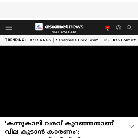
MALAYALAM
TRENDING :
Kerala Rain
Sabarimala Ghee Scam
US - Iran Conflict
'കന്നുകാലി വരവ് കുറഞ്ഞതാണ്
വില കൂടാൻ കാരണം';