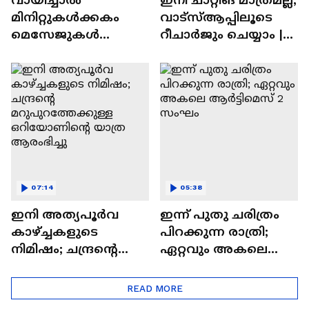
മിനിറ്റുകൾക്കകം
വാട്‌സ്‌ആപ്പിലൂടെ
മെസേജുകള്‍
റീചാർജും ചെയ്യാം |
അപ്രത്യക്ഷമാകും |
WhatsApp Payments |
WhatsApp | Tech Talk
Tech Talk
07:14
05:38
ഇനി അത്യപൂര്‍വ
ഇന്ന് പുതു ചരിത്രം
കാഴ്ച്ചകളുടെ
പിറക്കുന്ന രാത്രി;
നിമിഷം; ചന്ദ്രന്റെ
ഏറ്റവും അകലെ
മറുപുറത്തേക്കുള്ള
ആര്‍ട്ടിമെസ് 2 സംഘം
ഒറിയോണിന്റെ യാത്ര
READ MORE
ആരംഭിച്ചു