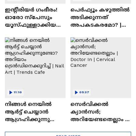
ഇന്റീരിയർ ഗംഭീരം!
പെർഫ്യൂം കഴുത്തിൽ
ഓരോ സ്‌പേസും
അടിക്കുന്നത്
യൂസ്ഫുള്ളാക്കിയ
അപകടകരമോ? |
വീട് | Nalla Veedu
Perfume
11:10
09:37
നിങ്ങൾ നെയിൽ
സെർവിക്കൽ
ആർട്ട് ചെയ്യാൻ
ക്യാൻസർ;
ആഗ്രഹിക്കുന്നുണ്ടോ
അറിയേണ്ടതെല്ലാം |
? അറിയാം
Doctor In | Cervical
ട്രെൻഡിനെക്കുറിച്ച് |
Cancer