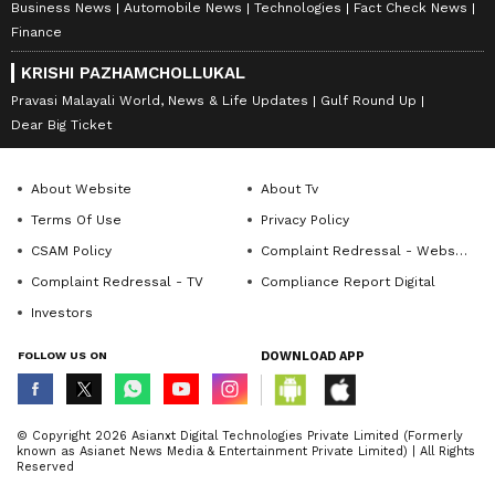
Business News
Automobile News
Technologies
Fact Check News
Finance
KRISHI PAZHAMCHOLLUKAL
Pravasi Malayali World, News & Life Updates
Gulf Round Up
Dear Big Ticket
About Website
About Tv
Terms Of Use
Privacy Policy
CSAM Policy
Complaint Redressal - Website
Complaint Redressal - TV
Compliance Report Digital
Investors
FOLLOW US ON
DOWNLOAD APP
© Copyright 2026 Asianxt Digital Technologies Private Limited (Formerly
known as Asianet News Media & Entertainment Private Limited) | All Rights
Reserved