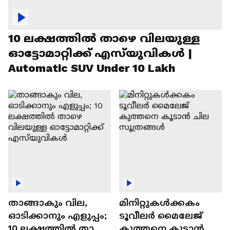
10 ലക്ഷത്തിൽ താഴെ വിലയുള്ള
ഓട്ടോമാറ്റിക്ക് എസ്‍യുവികൾ |
Automatic SUV Under 10 Lakh
താങ്ങാകും വില,
മിനിറ്റുകൾക്കകം
ഓടിക്കാനും എളുപ്പം;
ടൂവീലർ മൈലേജ്
10 ലക്ഷത്തിൽ താഴെ
കുത്തനെ കൂടാൻ