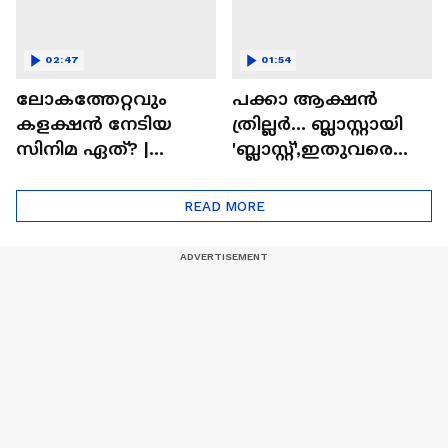
02:47
01:54
ലോകത്തേറ്റവും
പക്കാ ആക്ഷൻ
കളക്ഷൻ നേടിയ
ത്രില്ലർ... ബ്ലാസ്റ്റായി
സിനിമ ഏത്? |
'ബ്ലാസ്റ്റ്',ഇതുവരെയു
Highest Grossing
ള്ള കളക്ഷൻ
Movie
റിപ്പോർട്ട് പുറത്ത് |
READ MORE
Blast