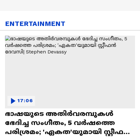
ENTERTAINMENT
17:06
ഭാഷയുടെ അതിർവരമ്പുകൾ
ഭേദിച്ച സംഗീതം, 5 വർഷത്തെ
പരിശ്രമം; 'ഏകത'യുമായി സ്റ്റീഫൻ