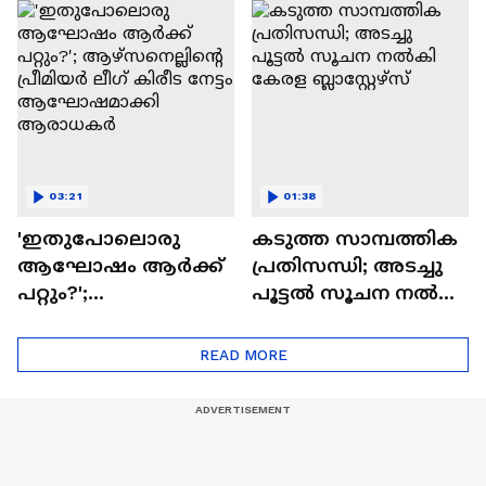
അവസാന ലോകകപ്പ്
മുൻതൂക്കം ആർക്ക്
03:21
01:38
'ഇതുപോലൊരു
കടുത്ത സാമ്പത്തിക
ആഘോഷം ആർക്ക്
പ്രതിസന്ധി; അടച്ചു
പറ്റും?';
പൂട്ടൽ സൂചന നൽകി
ആഴ്സനെല്ലിന്റെ
കേരള ബ്ലാസ്റ്റേഴ്‌സ്
പ്രീമിയർ ലീ​ഗ് കിരീട
READ MORE
നേട്ടം
ആഘോഷമാക്കി
ആരാധകർ