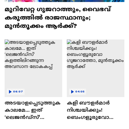
മുറിവേറ്റ ഗുജറാത്തും, വൈഭവ്
കരുത്തില്‍ രാജസ്ഥാനും;
മുൻതൂക്കം ആർക്ക്?
06:07
04:05
അടയാളപ്പെടുത്തുക
കളി ബൗളര്‍മാര്‍
കാലമേ... ഇത്
നിശ്ചയിക്കും!
'ലെജൻഡ്‌സ്'
ബെംഗളൂരുവോ
കളത്തിലിറങ്ങുന്ന
ഗുജറാത്തോ,