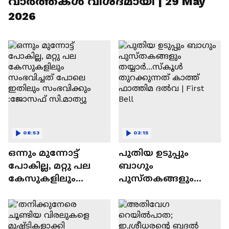
വാർത്തകൾ വിശദമായി | 29 May
2026
08:53
03:15
ഒന്നും മുന്നോട്ട്
പുതിയ ഉടുപ്പും
പോകില്ല, മറ്റു പല
ബാഗും
കേസുകളിലും
പുസ്തകങ്ങളും
സംഭവിച്ചത് പോലെ
തയ്യാർ...സ്‌കൂൾ
ഇതിലും സംഭവിക്കും
തുറക്കുന്നത് കാത്ത്
:ജോസഫ് സി.മാത്യു
ഫാത്തിമ ദൽവ | First