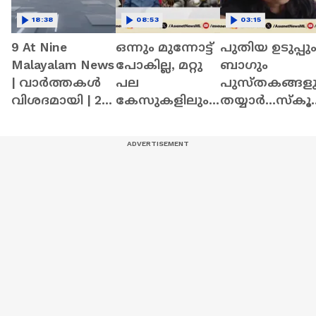
18:38
08:53
03:15
9 At Nine
ഒന്നും മുന്നോട്ട്
പുതിയ ഉടുപ്പു
Malayalam News
പോകില്ല, മറ്റു
ബാഗും
| വാർത്തകൾ
പല
പുസ്തകങ്ങളു
വിശദമായി | 29
കേസുകളിലും
തയ്യാർ...സ്‌കൂ
May 2026
സംഭവിച്ചത്
ൾ തുറക്കുന്നത
പോലെ
കാത്ത്
ഇതിലും
ഫാത്തിമ ദൽ
സംഭവിക്കും
| First Bell
:ജോസഫ്
സി.മാത്യു