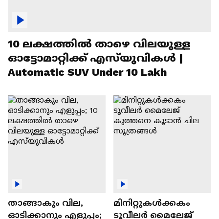
10 ലക്ഷത്തിൽ താഴെ വിലയുള്ള
ഓട്ടോമാറ്റിക്ക് എസ്‍യുവികൾ |
Automatic SUV Under 10 Lakh
താങ്ങാകും വില,
മിനിറ്റുകൾക്കകം
ഓടിക്കാനും എളുപ്പം;
ടൂവീലർ മൈലേജ്