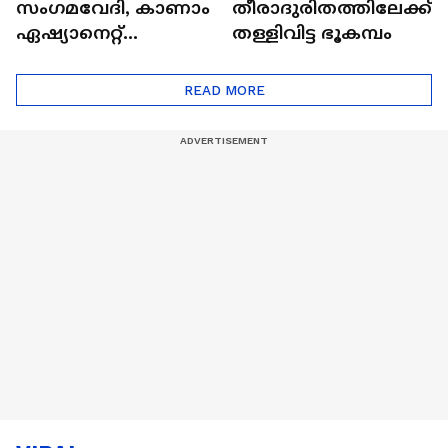
സംഗമവേദി, കാണാം
തീരാദുരിതത്തിലേക്ക്
ഏഷ്യാനെറ്റ്
തള്ളിവിട്ട ഭൂകമ്പം
ഷൈനിങ് സ്റ്റാർസ്
സീസൺ 2
READ MORE