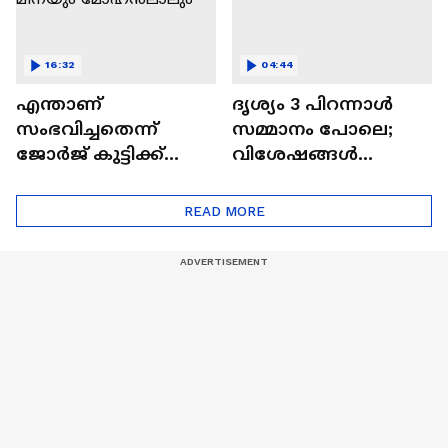
16:32
04:44
എന്താണ്
ദൃശ്യം 3 പിറന്നാൾ
സംഭവിച്ചതെന്ന്
സമ്മാനം പോലെ;
ജോർജ് കുട്ടിക്ക്
വിശേഷങ്ങൾ
മാത്രമേ അറിയൂ;
പങ്കുവച്ച് മീനയും
ദൃശ്യം 3
മോഹൻലാലും
READ MORE
വിശേഷങ്ങളുമായി
മീനയും
മോഹൻലാലും