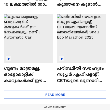
10 ലക്ഷത്തിൽ താഴെ
കുത്തനെ കൂടാൻ
വിലയുള്ള
ചില സൂത്രങ്ങൾ
ഓട്ടോമാറ്റിക്ക്
എസ്‍യുവികൾ
ഗുണം മാത്രമല്ല,
പരിസ്ഥിതി സൗഹൃദം
ഓട്ടോമാറ്റിക്
സൂപ്പർ എഫിഷ്യന്റ്,
കാറുകൾക്ക് ഈ
CETയുടെ ലുണാറിസ്
ദോഷങ്ങളും ഉണ്ട് |
ഖത്തറിലേയ്ക്ക്| Shell
Automatic Car
Eco Marathon 2025
READ MORE