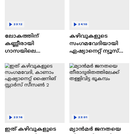
23:12
24:10
ലോകത്തിന്
കഴിവുകളുടെ
കണ്ണീരായി
സംഗമവേദിയായി
ഗാസയിലെ
ഏഷ്യാനെറ്റ് ന്യൂസ്
നിസഹായരായ
ഷൈനിങ് സ്റ്റാർസ്
കുഞ്ഞുങ്ങൾ
സീസൺ 2
23:16
23:01
ഇത് കഴിവുകളുടെ
മ്യാൻമർ ജനതയെ