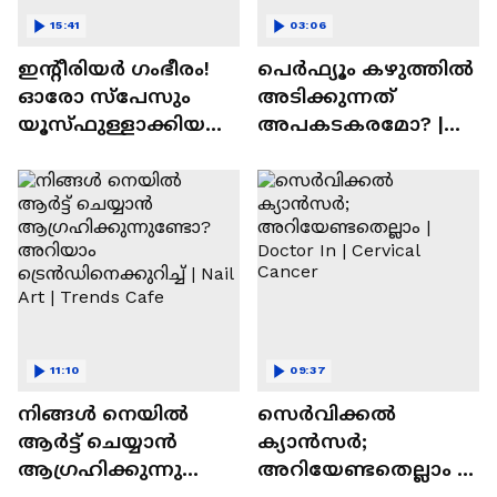
15:41
03:06
ഇന്റീരിയർ ഗംഭീരം!
പെർഫ്യൂം കഴുത്തിൽ
ഓരോ സ്‌പേസും
അടിക്കുന്നത്
യൂസ്ഫുള്ളാക്കിയ
അപകടകരമോ? |
വീട് | Nalla Veedu
Perfume
11:10
09:37
നിങ്ങൾ നെയിൽ
സെർവിക്കൽ
ആർട്ട് ചെയ്യാൻ
ക്യാൻസർ;
ആഗ്രഹിക്കുന്നുണ്ടോ
അറിയേണ്ടതെല്ലാം |
? അറിയാം
Doctor In | Cervical