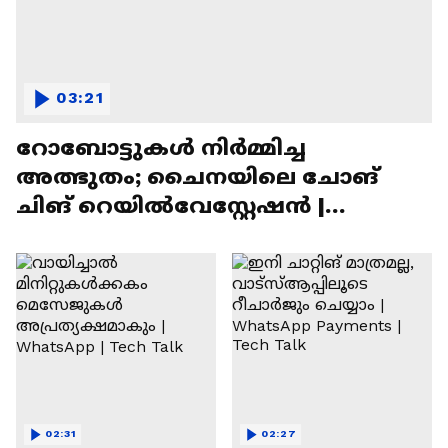
03:21
റോബോട്ടുകൾ നിർമ്മിച്ച
അത്ഭുതം; ചൈനയിലെ ചോങ്
ചിങ് റെയിൽവേസ്റ്റേഷൻ |
Chongqing Railway Station
02:31
02:27