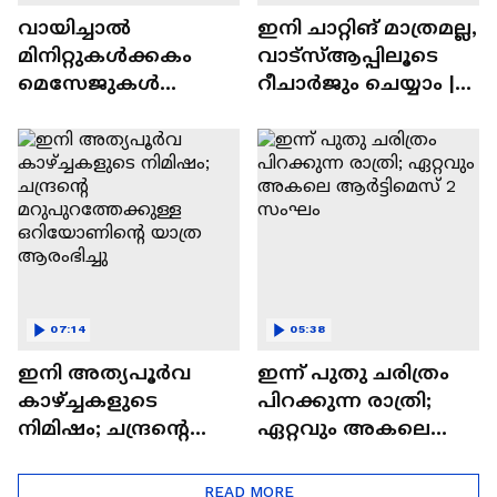
വായിച്ചാൽ
ഇനി ചാറ്റിങ് മാത്രമല്ല,
മിനിറ്റുകൾക്കകം
വാട്‌സ്‌ആപ്പിലൂടെ
മെസേജുകള്‍
റീചാർജും ചെയ്യാം |
അപ്രത്യക്ഷമാകും |
WhatsApp Payments |
WhatsApp | Tech Talk
Tech Talk
07:14
05:38
ഇനി അത്യപൂര്‍വ
ഇന്ന് പുതു ചരിത്രം
കാഴ്ച്ചകളുടെ
പിറക്കുന്ന രാത്രി;
നിമിഷം; ചന്ദ്രന്റെ
ഏറ്റവും അകലെ
മറുപുറത്തേക്കുള്ള
ആര്‍ട്ടിമെസ് 2 സംഘം
ഒറിയോണിന്റെ യാത്ര
READ MORE