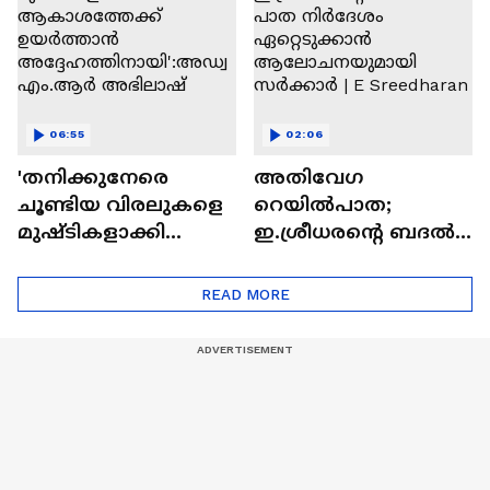
Bell
06:55
02:06
'തനിക്കുനേരെ
അതിവേ​ഗ
ചൂണ്ടിയ വിരലുകളെ
റെയിൽപാത;
മുഷ്ടികളാക്കി
ഇ.ശ്രീധരൻ്റെ ബദൽ
ആകാശത്തേക്ക്
പാത നിർദേശം
ഉയർത്താൻ
ഏറ്റെടുക്കാൻ
READ MORE
അദ്ദേഹത്തിനായി':
ആലോചനയുമായി
അഡ്വ എം.ആർ
സർക്കാർ | E
അഭിലാഷ്
Sreedharan