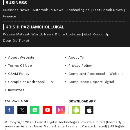
BUSINESS
Business News
Automobile News
Technologies
Fact Check News
Finance
KRISHI PAZHAMCHOLLUKAL
Pravasi Malayali World, News & Life Updates
Gulf Round Up
Dear Big Ticket
About Website
About Tv
Terms Of Use
Privacy Policy
CSAM Policy
Complaint Redressal - Website
Complaint Redressal - TV
Compliance Report Digital
Investors
FOLLOW US ON
DOWNLOAD APP
© Copyright 2026 Asianxt Digital Technologies Private Limited (Formerly
known as Asianet News Media & Entertainment Private Limited) | All Rights