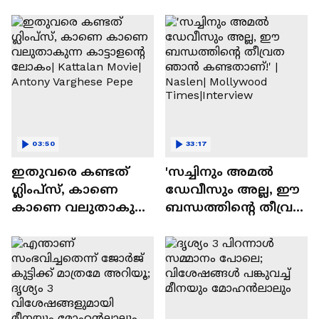
03:50
33:17
ഇതുവരെ കണ്ടത്
'സച്ചിനും അമൽ
ഗ്ലിംപ്സ്, കാണെ
ഡേവീസും അല്ല, ഈ
കാണെ വലുതാകുന്ന
ബന്ധത്തിൻ്റെ തീവ്രത
കാട്ടാളൻ്റെ ലോകം|
ഞാൻ കണ്ടതാണ്!' |
Kattalan Movie|
Naslen| Mollywood
Antony Varghese Pepe
Times|Interview