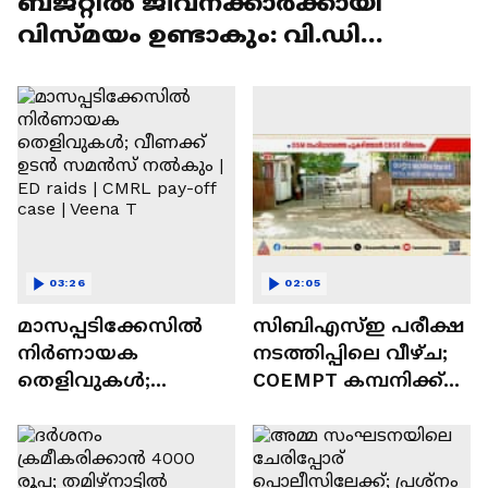
ബജറ്റിൽ ജീവനക്കാർക്കായി
വിസ്മയം ഉണ്ടാകും: വി.ഡി
സതീശൻ | VD Satheesan
03:26
02:05
മാസപ്പടിക്കേസിൽ
സിബിഎസ്ഇ പരീക്ഷ
നിർണായക
നടത്തിപ്പിലെ വീഴ്ച;
തെളിവുകൾ;
COEMPT കമ്പനിക്ക്
വീണക്ക് ഉടൻ
പിഴ ചുമത്തും | CBSE
സമൻസ് നൽകും |
Exam | Revaluation
ED raids | CMRL pay-