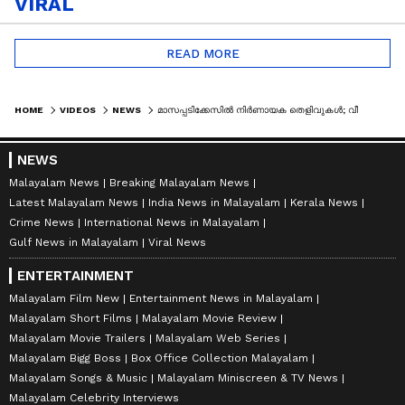
VIRAL
READ MORE
HOME
VIDEOS
NEWS
മാസപ്പടിക്കേസിൽ നിർണായക തെളിവുകൾ; വീണക്ക് ഉടൻ സമൻസ് നൽകും | ED RAIDS | CMRL PAY-OFF CASE | VEENA T
NEWS
Malayalam News
Breaking Malayalam News
Latest Malayalam News
India News in Malayalam
Kerala News
Crime News
International News in Malayalam
Gulf News in Malayalam
Viral News
ENTERTAINMENT
Malayalam Film New
Entertainment News in Malayalam
Malayalam Short Films
Malayalam Movie Review
Malayalam Movie Trailers
Malayalam Web Series
Malayalam Bigg Boss
Box Office Collection Malayalam
Malayalam Songs & Music
Malayalam Miniscreen & TV News
Malayalam Celebrity Interviews