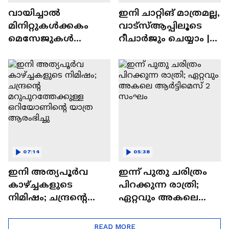
വായിച്ചാൽ
ഇനി ചാറ്റിങ് മാത്രമല്ല,
മിനിറ്റുകൾക്കകം
വാട്‌സ്‌ആപ്പിലൂടെ
മെസേജുകള്‍
റീചാർജും ചെയ്യാം |
അപ്രത്യക്ഷമാകും |
WhatsApp Payments |
WhatsApp | Tech Talk
Tech Talk
07:14
05:38
ഇനി അത്യപൂര്‍വ
ഇന്ന് പുതു ചരിത്രം
കാഴ്ച്ചകളുടെ
പിറക്കുന്ന രാത്രി;
നിമിഷം; ചന്ദ്രന്റെ
ഏറ്റവും അകലെ
മറുപുറത്തേക്കുള്ള
ആര്‍ട്ടിമെസ് 2 സംഘം
ഒറിയോണിന്റെ യാത്ര
READ MORE