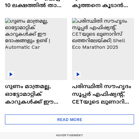
10 ലക്ഷത്തിൽ താഴെ
കുത്തനെ കൂടാൻ
വിലയുള്ള
ചില സൂത്രങ്ങൾ
ഓട്ടോമാറ്റിക്ക്
എസ്‍യുവികൾ
ഗുണം മാത്രമല്ല,
പരിസ്ഥിതി സൗഹൃദം
ഓട്ടോമാറ്റിക്
സൂപ്പർ എഫിഷ്യന്റ്,
കാറുകൾക്ക് ഈ
CETയുടെ ലുണാറിസ്
ദോഷങ്ങളും ഉണ്ട് |
ഖത്തറിലേയ്ക്ക്| Shell
Automatic Car
Eco Marathon 2025
READ MORE