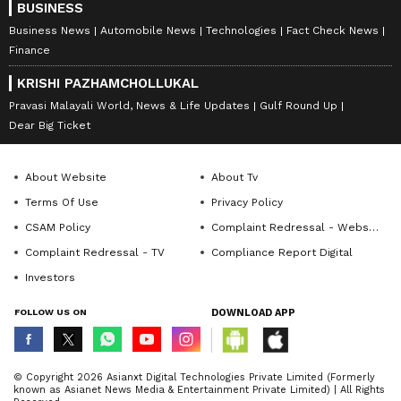
BUSINESS
Business News
Automobile News
Technologies
Fact Check News
Finance
KRISHI PAZHAMCHOLLUKAL
Pravasi Malayali World, News & Life Updates
Gulf Round Up
Dear Big Ticket
About Website
About Tv
Terms Of Use
Privacy Policy
CSAM Policy
Complaint Redressal - Website
Complaint Redressal - TV
Compliance Report Digital
Investors
FOLLOW US ON
DOWNLOAD APP
© Copyright 2026 Asianxt Digital Technologies Private Limited (Formerly
known as Asianet News Media & Entertainment Private Limited) | All Rights