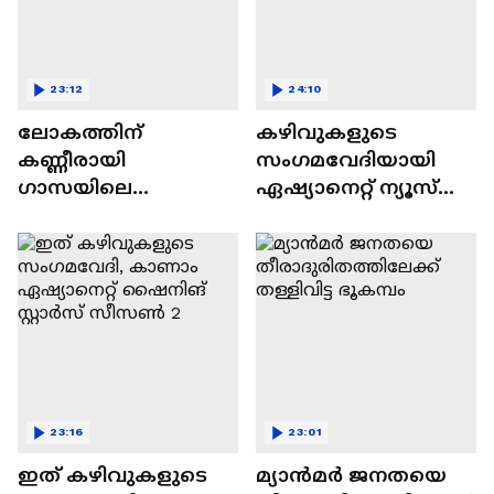
23:12
24:10
ലോകത്തിന്
കഴിവുകളുടെ
കണ്ണീരായി
സംഗമവേദിയായി
ഗാസയിലെ
ഏഷ്യാനെറ്റ് ന്യൂസ്
നിസഹായരായ
ഷൈനിങ് സ്റ്റാർസ്
കുഞ്ഞുങ്ങൾ
സീസൺ 2
23:16
23:01
ഇത് കഴിവുകളുടെ
മ്യാൻമർ ജനതയെ