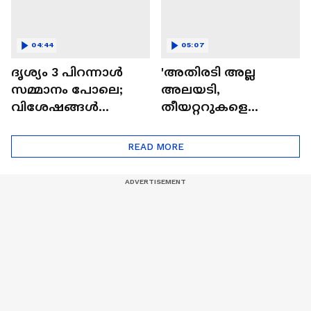
04:44
05:07
ദൃശ്യം 3 പിറന്നാൾ
'അതിരടി അല്ല
സമ്മാനം പോലെ;
അലയടി,
വിശേഷങ്ങൾ
തീയറ്ററുകളെ
പങ്കുവച്ച് മീനയും
ഇളക്കിമറിച്ച് ചിത്രം'|
മോഹൻലാലും
Athiradi Movie| Basil
READ MORE
Joseph| Tovino
Thomas