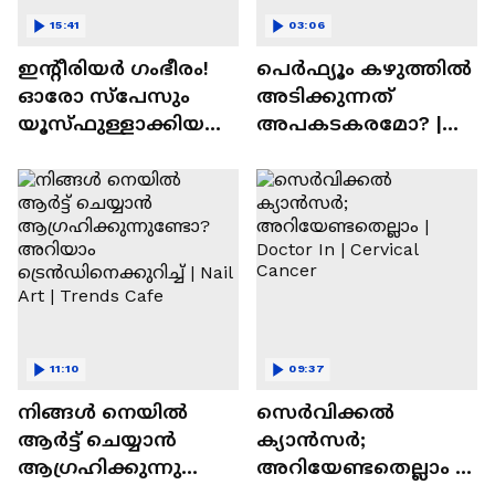
15:41
03:06
ഇന്റീരിയർ ഗംഭീരം!
പെർഫ്യൂം കഴുത്തിൽ
ഓരോ സ്‌പേസും
അടിക്കുന്നത്
യൂസ്ഫുള്ളാക്കിയ
അപകടകരമോ? |
വീട് | Nalla Veedu
Perfume
11:10
09:37
നിങ്ങൾ നെയിൽ
സെർവിക്കൽ
ആർട്ട് ചെയ്യാൻ
ക്യാൻസർ;
ആഗ്രഹിക്കുന്നുണ്ടോ
അറിയേണ്ടതെല്ലാം |
? അറിയാം
Doctor In | Cervical