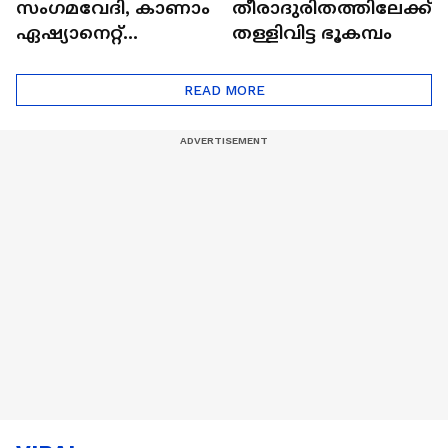
സംഗമവേദി, കാണാം
തീരാദുരിതത്തിലേക്ക്
ഏഷ്യാനെറ്റ്
തള്ളിവിട്ട ഭൂകമ്പം
ഷൈനിങ് സ്റ്റാർസ്
സീസൺ 2
READ MORE