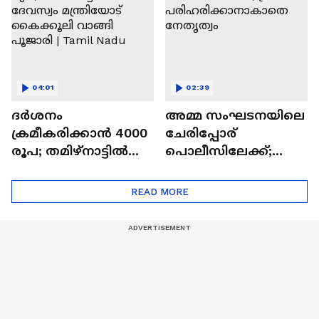
off case | Veena T
04:01
02:39
ദർശനം
അമ്മ സംഘടനയിലെ
ക്രമീകരിക്കാൻ 4000
ചേരിപ്പോര്
രൂപ; തമിഴ്നാട്ടിൽ
പൊലീസിലേക്ക്;
ദേവസ്വം മന്ത്രിയോട്
പ്രശ്നം
കൈക്കൂലി വാങ്ങി
പരിഹരിക്കാനാകാ
READ MORE
പൂജാരി | Tamil Nadu
തെ നേതൃത്വം