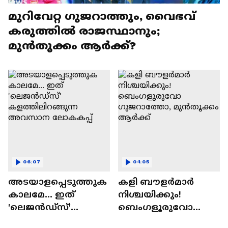
മുറിവേറ്റ ഗുജറാത്തും, വൈഭവ്
കരുത്തില്‍ രാജസ്ഥാനും;
മുൻതൂക്കം ആർക്ക്?
06:07
04:05
അടയാളപ്പെടുത്തുക
കളി ബൗളര്‍മാര്‍
കാലമേ... ഇത്
നിശ്ചയിക്കും!
'ലെജൻഡ്‌സ്'
ബെംഗളൂരുവോ
കളത്തിലിറങ്ങുന്ന
ഗുജറാത്തോ,