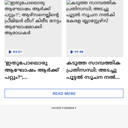
അവസാന ലോകകപ്പ്
മുൻതൂക്കം ആർക്ക്
03:21
01:38
'ഇതുപോലൊരു
കടുത്ത സാമ്പത്തിക
ആഘോഷം ആർക്ക്
പ്രതിസന്ധി; അടച്ചു
പറ്റും?';
പൂട്ടൽ സൂചന നൽകി
ആഴ്സനെല്ലിന്റെ
കേരള ബ്ലാസ്റ്റേഴ്‌സ്
പ്രീമിയർ ലീ​ഗ് കിരീട
READ MORE
നേട്ടം
ആഘോഷമാക്കി
ആരാധകർ