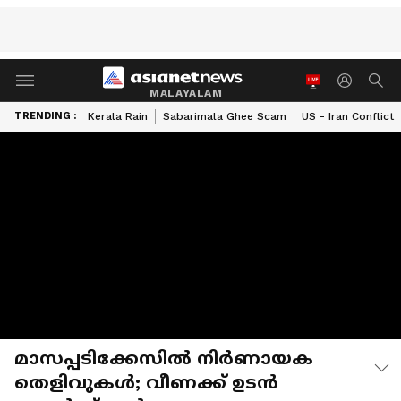
MALAYALAM
TRENDING :
Kerala Rain
Sabarimala Ghee Scam
US - Iran Conflict
മാസപ്പടിക്കേസിൽ നിർണായക
തെളിവുകൾ; വീണക്ക് ഉടൻ