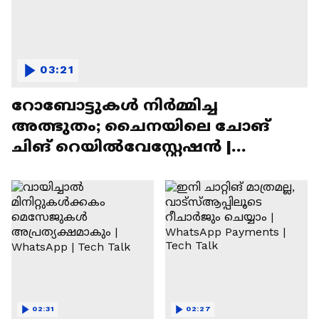
03:21
റോബോട്ടുകൾ നിർമ്മിച്ച
അത്ഭുതം; ചൈനയിലെ ചോങ്
ചിങ് റെയിൽവേസ്റ്റേഷൻ |
Chongqing Railway Station
02:31
02:27