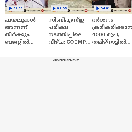
01:03
02:05
04:01
ഫയലുകൾ
സിബിഎസ്ഇ
ദർശനം
അന്നന്ന്
പരീക്ഷ
ക്രമീകരിക്കാ
തീർക്കും,
നടത്തിപ്പിലെ
4000 രൂപ;
ബജറ്റിൽ
വീഴ്ച; COEMPT
തമിഴ്നാട്ടിൽ
ജീവനക്കാർ
കമ്പനിക്ക് പിഴ
ദേവസ്വം
ക്കായി
ചുമത്തും |
മന്ത്രിയോട്
വിസ്മയം
CBSE Exam |
കൈക്കൂലി
ഉണ്ടാകും:
Revaluation
വാങ്ങി പൂജാരി
വി.ഡി സതീശൻ
Tamil Nadu
| VD Satheesan