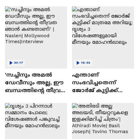
Varghese Pepe
33:17
16:32
'സച്ചിനും അമൽ
എന്താണ്
ഡേവീസും അല്ല, ഈ
സംഭവിച്ചതെന്ന്
ബന്ധത്തിൻ്റെ തീവ്രത
ജോർജ് കുട്ടിക്ക്
ഞാൻ കണ്ടതാണ്!' |
മാത്രമേ അറിയൂ;
Naslen| Mollywood
ദൃശ്യം 3
Times|Interview
വിശേഷങ്ങളുമായി
മീനയും
മോഹൻലാലും