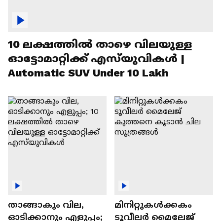
10 ലക്ഷത്തിൽ താഴെ വിലയുള്ള
ഓട്ടോമാറ്റിക്ക് എസ്‍യുവികൾ |
Automatic SUV Under 10 Lakh
താങ്ങാകും വില,
മിനിറ്റുകൾക്കകം
ഓടിക്കാനും എളുപ്പം;
ടൂവീലർ മൈലേജ്