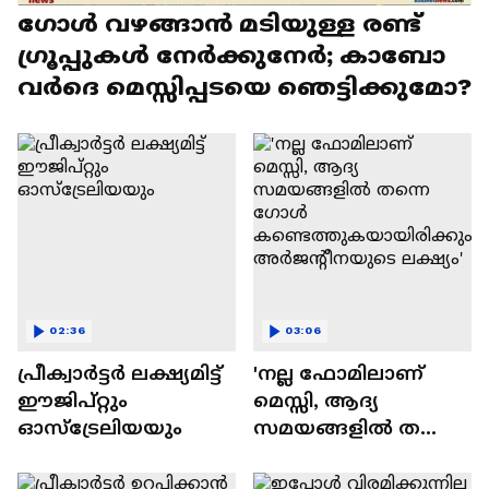
​ഗോൾ വഴങ്ങാൻ മടിയുള്ള രണ്ട് ​
ഗ്രൂപ്പുകൾ നേർക്കുനേർ; കാബോ
വർദെ മെസ്സിപ്പടയെ ഞെട്ടിക്കുമോ?
02:36
03:06
പ്രീക്വാർട്ടർ ലക്ഷ്യമിട്ട്
'നല്ല ഫോമിലാണ്
ഈജിപ്റ്റും
മെസ്സി, ആദ്യ
ഓസ്ട്രേലിയയും
സമയങ്ങളിൽ തന്നെ ​
ഗോൾ
കണ്ടെത്തുകയായിരി