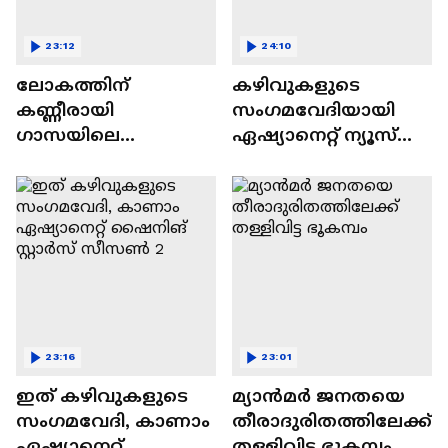
23:12
24:10
ലോകത്തിന്
കഴിവുകളുടെ
കണ്ണീരായി
സംഗമവേദിയായി
ഗാസയിലെ
ഏഷ്യാനെറ്റ് ന്യൂസ്
നിസഹായരായ
ഷൈനിങ് സ്റ്റാർസ്
കുഞ്ഞുങ്ങൾ
സീസൺ 2
23:16
23:01
ഇത് കഴിവുകളുടെ
മ്യാൻമർ ജനതയെ
സംഗമവേദി, കാണാം
തീരാദുരിതത്തിലേക്ക്
ഏഷ്യാനെറ്റ്
തള്ളിവിട്ട ഭൂകമ്പം