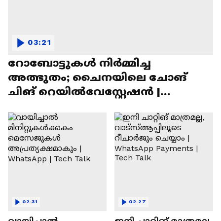
03:21
റോബോട്ടുകൾ നിർമ്മിച്ച
അത്ഭുതം; ചൈനയിലെ ചോങ്
ചിങ് റെയിൽവേസ്റ്റേഷൻ |
Chongqing Railway Station
02:31
02:27
വായിച്ചാൽ
ഇനി ചാറ്റിങ് മാത്രമല്ല,