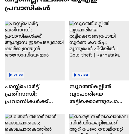
പ്രവാസികൾ
01:03
02:32
പാസ്സ്പോർട്ട്
സൂറത്ത്കല്ലിൽ
പ്രതിസന്ധി;
വ്യാപാരിയെ
പ്രവാസികൾക്ക്
തട്ടിക്കൊണ്ടുപോയി
ആശ്വാസ
സ്വർണ കവർച്ച;
ഇടപെടലുമായി
മൂന്നുപേർ പിടിയിൽ |
ഷാർജ ഇന്ത്യൻ
Gold theft | Karnataka
അസോസിയേഷൻ