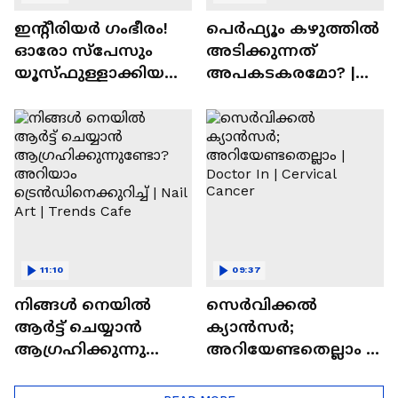
ഇന്റീരിയർ ഗംഭീരം!
പെർഫ്യൂം കഴുത്തിൽ
ഓരോ സ്‌പേസും
അടിക്കുന്നത്
യൂസ്ഫുള്ളാക്കിയ
അപകടകരമോ? |
വീട് | Nalla Veedu
Perfume
11:10
09:37
നിങ്ങൾ നെയിൽ
സെർവിക്കൽ
ആർട്ട് ചെയ്യാൻ
ക്യാൻസർ;
ആഗ്രഹിക്കുന്നുണ്ടോ
അറിയേണ്ടതെല്ലാം |
? അറിയാം
Doctor In | Cervical
ട്രെൻഡിനെക്കുറിച്ച് |
Cancer