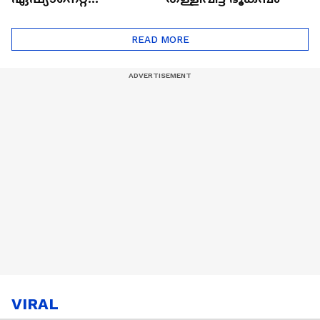
ഷൈനിങ് സ്റ്റാർസ്
സീസൺ 2
READ MORE
VIRAL