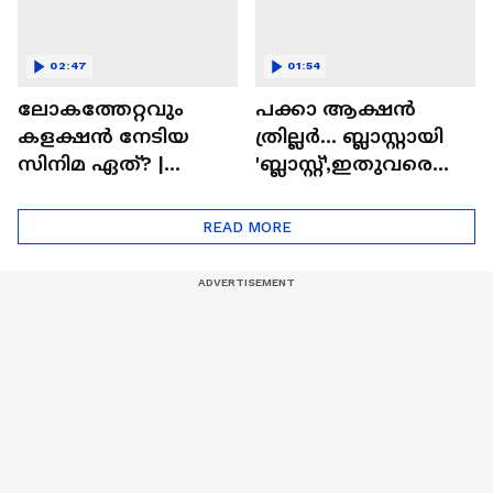
02:47
01:54
ലോകത്തേറ്റവും
പക്കാ ആക്ഷൻ
കളക്ഷൻ നേടിയ
ത്രില്ലർ... ബ്ലാസ്റ്റായി
സിനിമ ഏത്? |
'ബ്ലാസ്റ്റ്',ഇതുവരെയു
Highest Grossing
ള്ള കളക്ഷൻ
Movie
റിപ്പോർട്ട് പുറത്ത് |
READ MORE
Blast