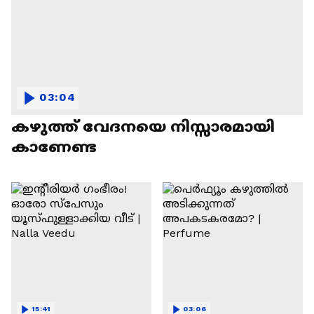
03:04
കഴുത്ത് വേദനയെ നിസ്സാരമായി
കാണേണ്ട
15:41
03:06