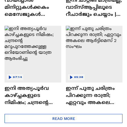
മിനിറ്റുകൾക്കകം
വാട്‌സ്‌ആപ്പിലൂടെ
മെസേജുകള്‍
റീചാർജും ചെയ്യാം |
അപ്രത്യക്ഷമാകും |
WhatsApp Payments |
WhatsApp | Tech Talk
Tech Talk
07:14
05:38
ഇനി അത്യപൂര്‍വ
ഇന്ന് പുതു ചരിത്രം
കാഴ്ച്ചകളുടെ
പിറക്കുന്ന രാത്രി;
നിമിഷം; ചന്ദ്രന്റെ
ഏറ്റവും അകലെ
മറുപുറത്തേക്കുള്ള
ആര്‍ട്ടിമെസ് 2 സംഘം
ഒറിയോണിന്റെ യാത്ര
READ MORE
ആരംഭിച്ചു