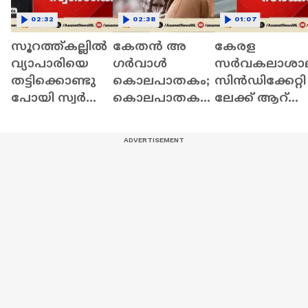
02:32
02:38
01:07
സൂറത്ത്കല്ലിൽ
കേതൻ അ​
കേരള
വ്യാപാരിയെ
ഗർവാൾ
സർവകലാശാ
തട്ടിക്കൊണ്ടു
കൊലപാതകം;
സിൻഡിക്കേറ്റി
പോയി സ്വർണ
കൊലപാതക
ലേക്ക് ആറ്
കവർച്ച;
ത്തിൽ
പേരെ
മൂന്നുപേർ
മൂന്നാമതൊരാ
നോമിനേറ്റ്
പിടിയിൽ | Gold
ൾക്കും പങ്ക്?
ചെയ്ത്
theft | Karnataka
സർക്കാർ |
Kerala universit
Syndicate