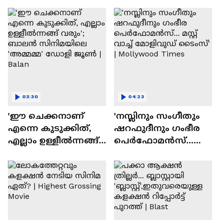
ദേവസി| Stephen Devassy
03:30
04:23
'ഈ ചെക്കനാണ്
'നസ്ലിനും സംഗീതും
എന്നെ കുടുക്കിത്,
ഷറഫുദീനും ഗംഭീര
എല്ലാം ഉള്ളീൽന്നങ്ങ്
പെർഫോമൻസ്...
വരും'; ബാലൻ
മസ്റ്റ് വാച്ച് മോളിവുഡ്
സിനിമയിലെ
ടൈംസ്' | Mollywood
'അമ്മമ്മ' ഡോളി
Times
ജൂൺ | Balan