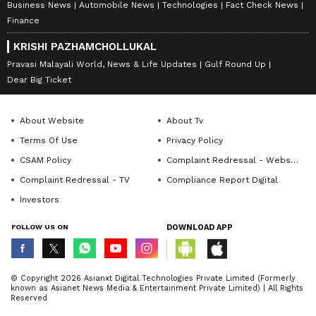
Business News
Automobile News
Technologies
Fact Check News
Finance
KRISHI PAZHAMCHOLLUKAL
Pravasi Malayali World, News & Life Updates
Gulf Round Up
Dear Big Ticket
About Website
About Tv
Terms Of Use
Privacy Policy
CSAM Policy
Complaint Redressal - Website
Complaint Redressal - TV
Compliance Report Digital
Investors
FOLLOW US ON
DOWNLOAD APP
© Copyright 2026 Asianxt Digital Technologies Private Limited (Formerly
known as Asianet News Media & Entertainment Private Limited) | All Rights
Reserved