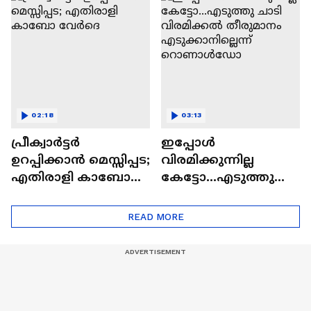
ക്കും
അർജന്റീനയുടെ
ലക്ഷ്യം'
02:18
03:13
പ്രീക്വാർട്ടർ
ഇപ്പോൾ
ഉറപ്പിക്കാൻ മെസ്സിപ്പട;
വിരമിക്കുന്നില്ല
എതിരാളി കാബോ
കേട്ടോ...എടുത്തു
വേർദെ
ചാടി വിരമിക്കൽ
തീരുമാനം
READ MORE
എടുക്കാനില്ലെന്ന്
റൊണാൾഡോ