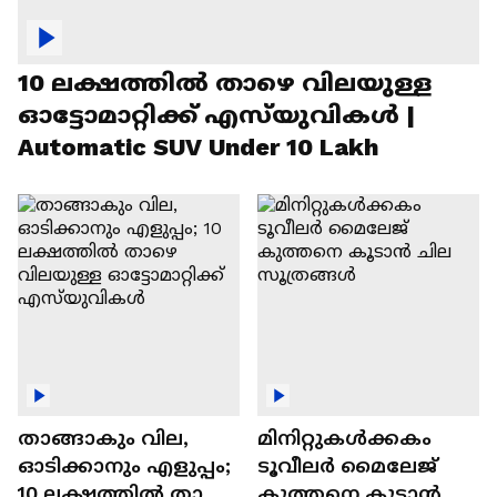
10 ലക്ഷത്തിൽ താഴെ വിലയുള്ള
ഓട്ടോമാറ്റിക്ക് എസ്‍യുവികൾ |
Automatic SUV Under 10 Lakh
താങ്ങാകും വില,
മിനിറ്റുകൾക്കകം
ഓടിക്കാനും എളുപ്പം;
ടൂവീലർ മൈലേജ്
10 ലക്ഷത്തിൽ താഴെ
കുത്തനെ കൂടാൻ