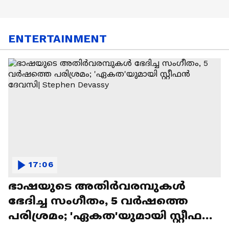
ENTERTAINMENT
17:06
ഭാഷയുടെ അതിർവരമ്പുകൾ
ഭേദിച്ച സംഗീതം, 5 വർഷത്തെ
പരിശ്രമം; 'ഏകത'യുമായി സ്റ്റീഫൻ