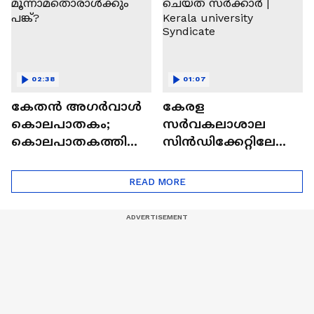
02:38
01:07
കേതൻ അ​ഗർവാൾ
കേരള
കൊലപാതകം;
സർവകലാശാല
കൊലപാതകത്തിൽ
സിൻഡിക്കേറ്റിലേക്ക്
മൂന്നാമതൊരാൾ
ആറ് പേരെ
ക്കും പങ്ക്?
നോമിനേറ്റ് ചെയ്ത്
READ MORE
സർക്കാർ | Kerala
university Syndicate