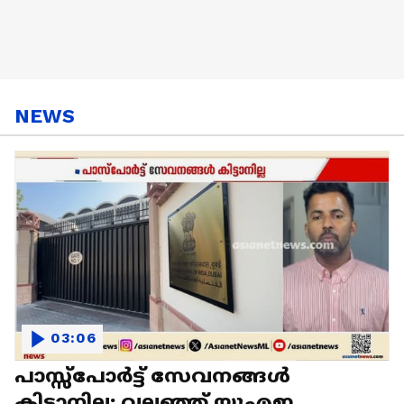
NEWS
03:06
പാസ്സ്പോർട്ട് സേവനങ്ങൾ
കിട്ടാനില്ല; വലഞ്ഞ് യുഎഇ