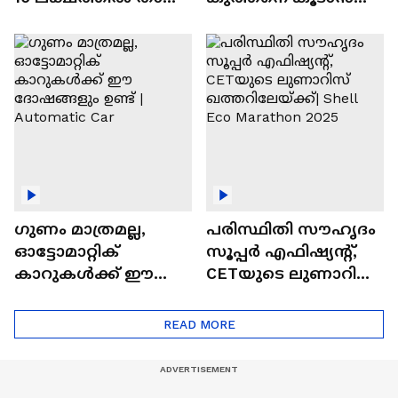
വിലയുള്ള
ചില സൂത്രങ്ങൾ
ഓട്ടോമാറ്റിക്ക്
എസ്‍യുവികൾ
ഗുണം മാത്രമല്ല,
പരിസ്ഥിതി സൗഹൃദം
ഓട്ടോമാറ്റിക്
സൂപ്പർ എഫിഷ്യന്റ്,
കാറുകൾക്ക് ഈ
CETയുടെ ലുണാറിസ്
ദോഷങ്ങളും ഉണ്ട് |
ഖത്തറിലേയ്ക്ക്| Shell
Automatic Car
Eco Marathon 2025
READ MORE