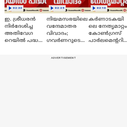
02:33
02:29
02:10
ഇ. ശ്രീധരൻ
നിയമസഭയിലെ
കർണാടകയി
നിർദേശിച്ച
വന്ദേമാതര
ലെ നേതൃമാറ്റം
അതിവേ​ഗ
വിവാദം; ​
കോൺ​ഗ്രസ്
റെയിൽ പദ്ധതി;
ഗവർണറുടെ
പാർലമെന്ററി
ചർച്ചകളിലേക്ക്
നീക്ക ത്തിൽ
പാർട്ടി യോ​ഗം
സർക്കാർ
ആകാംക്ഷ
ഇന്ന്