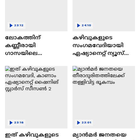
23:12
24:10
ലോകത്തിന്
കഴിവുകളുടെ
കണ്ണീരായി
സംഗമവേദിയായി
ഗാസയിലെ
ഏഷ്യാനെറ്റ് ന്യൂസ്
നിസഹായരായ
ഷൈനിങ് സ്റ്റാർസ്
കുഞ്ഞുങ്ങൾ
സീസൺ 2
23:16
23:01
ഇത് കഴിവുകളുടെ
മ്യാൻമർ ജനതയെ