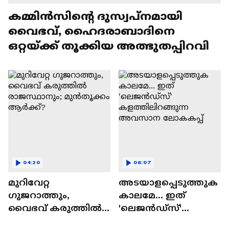
കമ്മിൻസിന്റെ ദുസ്വപ്നമായി
വൈഭവ്, ഹൈദരാബാദിനെ
ഒറ്റയ്ക്ക് തൂക്കിയ അത്ഭുതപ്പിറവി
04:20
06:07
മുറിവേറ്റ
അടയാളപ്പെടുത്തുക
ഗുജറാത്തും,
കാലമേ... ഇത്
വൈഭവ് കരുത്തില്‍
'ലെജൻഡ്‌സ്'
രാജസ്ഥാനും;
കളത്തിലിറങ്ങുന്ന