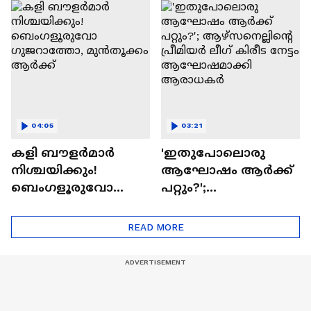
മുൻതൂക്കം ആർക്ക്?
അവസാന ലോകകപ്പ്
04:05
03:21
കളി ബൗളര്‍മാര്‍
'ഇതുപോലൊരു
നിശ്ചയിക്കും!
ആഘോഷം ആർക്ക്
ബെംഗളൂരുവോ
പറ്റും?';
ഗുജറാത്തോ,
ആഴ്സനെല്ലിന്റെ
മുൻതൂക്കം ആർക്ക്
പ്രീമിയർ ലീ​ഗ് കിരീട
READ MORE
നേട്ടം
ആഘോഷമാക്കി
ആരാധകർ