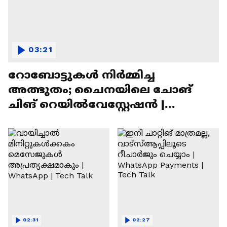
03:21
റോബോട്ടുകൾ നിർമ്മിച്ച
അത്ഭുതം; ചൈനയിലെ ചോങ്
ചിങ് റെയിൽവേസ്റ്റേഷൻ |
Chongqing Railway Station
02:31
02:27