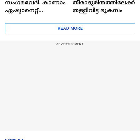
സംഗമവേദി, കാണാം
തീരാദുരിതത്തിലേക്ക്
ഏഷ്യാനെറ്റ്
തള്ളിവിട്ട ഭൂകമ്പം
ഷൈനിങ് സ്റ്റാർസ്
സീസൺ 2
READ MORE