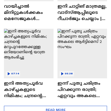
വായിച്ചാൽ
ഇനി ചാറ്റിങ് മാത്രമല്ല,
മിനിറ്റുകൾക്കകം
വാട്‌സ്‌ആപ്പിലൂടെ
മെസേജുകള്‍
റീചാർജും ചെയ്യാം |
അപ്രത്യക്ഷമാകും |
WhatsApp Payments |
WhatsApp | Tech Talk
Tech Talk
07:14
05:38
ഇനി അത്യപൂര്‍വ
ഇന്ന് പുതു ചരിത്രം
കാഴ്ച്ചകളുടെ
പിറക്കുന്ന രാത്രി;
നിമിഷം; ചന്ദ്രന്റെ
ഏറ്റവും അകലെ
മറുപുറത്തേക്കുള്ള
ആര്‍ട്ടിമെസ് 2 സംഘം
ഒറിയോണിന്റെ യാത്ര
READ MORE