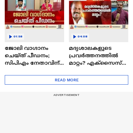
കൈയ്യടി
01:58
04:08
ജോലി വാ​ഗ്ദാനം
മദ്യശാലകളുടെ
ചെയ്ത് പീഡനം;
പ്രവര്‍ത്തനത്തില്‍
സിപിഎം നേതാവിന്
മാറ്റം? എക്സൈസ്
സസ്പെൻഷൻ
നയത്തില്‍
സമൂലമാറ്റത്തിന്
READ MORE
സര്‍ക്കാര്‍