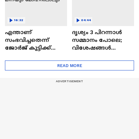
16:32
04:44
എന്താണ്
ദൃശ്യം 3 പിറന്നാൾ
സംഭവിച്ചതെന്ന്
സമ്മാനം പോലെ;
ജോർജ് കുട്ടിക്ക്
വിശേഷങ്ങൾ
മാത്രമേ അറിയൂ;
പങ്കുവച്ച് മീനയും
ദൃശ്യം 3
മോഹൻലാലും
READ MORE
വിശേഷങ്ങളുമായി
മീനയും
മോഹൻലാലും