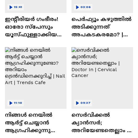
15:41
03:06
ഇന്റീരിയർ ഗംഭീരം!
പെർഫ്യൂം കഴുത്തിൽ
ഓരോ സ്‌പേസും
അടിക്കുന്നത്
യൂസ്ഫുള്ളാക്കിയ
അപകടകരമോ? |
വീട് | Nalla Veedu
Perfume
11:10
09:37
നിങ്ങൾ നെയിൽ
സെർവിക്കൽ
ആർട്ട് ചെയ്യാൻ
ക്യാൻസർ;
ആഗ്രഹിക്കുന്നുണ്ടോ
അറിയേണ്ടതെല്ലാം |
? അറിയാം
Doctor In | Cervical