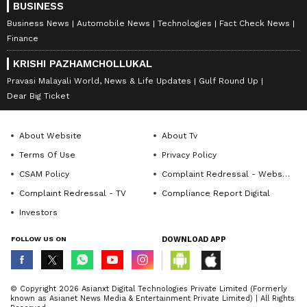
BUSINESS
Business News
Automobile News
Technologies
Fact Check News
Finance
KRISHI PAZHAMCHOLLUKAL
Pravasi Malayali World, News & Life Updates
Gulf Round Up
Dear Big Ticket
About Website
About Tv
Terms Of Use
Privacy Policy
CSAM Policy
Complaint Redressal - Website
Complaint Redressal - TV
Compliance Report Digital
Investors
FOLLOW US ON
DOWNLOAD APP
© Copyright 2026 Asianxt Digital Technologies Private Limited (Formerly
known as Asianet News Media & Entertainment Private Limited) | All Rights