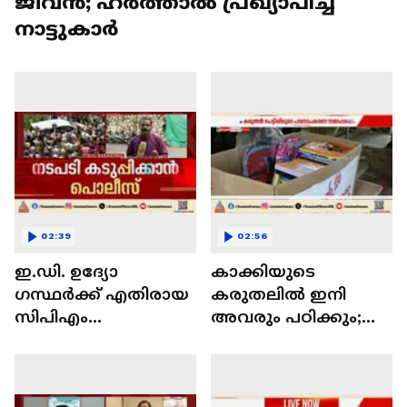
ജീവൻ; ഹർത്താൽ പ്രഖ്യാപിച്ച്
നാട്ടുകാർ
02:39
02:56
ഇ.ഡി. ഉ​ദ്യോ​
കാക്കിയുടെ
ഗസ്ഥർക്ക് എതിരായ
കരുതലില്‍ ഇനി
സിപിഎം
അവരും പഠിക്കും;
ആക്രമണത്തിൽ
പെരുവന്താനം
നടപടി കടുപ്പിക്കാൻ
പൊലീസിന്‍റെ
പൊലീസ്
കരുതല്‍പ്പെട്ടിക്ക്