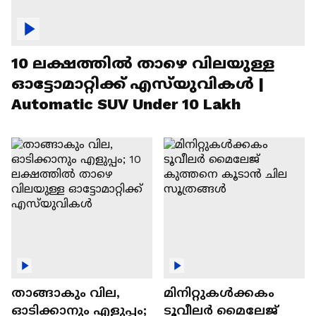
10 ലക്ഷത്തിൽ താഴെ വിലയുള്ള
ഓട്ടോമാറ്റിക്ക് എസ്‍യുവികൾ |
Automatic SUV Under 10 Lakh
താങ്ങാകും വില,
മിനിറ്റുകൾക്കകം
ഓടിക്കാനും എളുപ്പം;
ടൂവീലർ മൈലേജ്