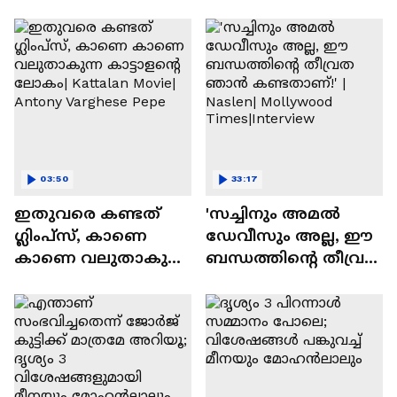
03:50
33:17
ഇതുവരെ കണ്ടത്
'സച്ചിനും അമൽ
ഗ്ലിംപ്സ്, കാണെ
ഡേവീസും അല്ല, ഈ
കാണെ വലുതാകുന്ന
ബന്ധത്തിൻ്റെ തീവ്രത
കാട്ടാളൻ്റെ ലോകം|
ഞാൻ കണ്ടതാണ്!' |
Kattalan Movie|
Naslen| Mollywood
Antony Varghese Pepe
Times|Interview