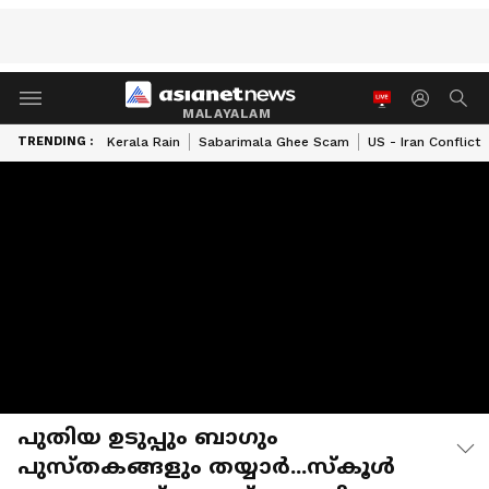
MALAYALAM
TRENDING :
Kerala Rain
Sabarimala Ghee Scam
US - Iran Conflict
പുതിയ ഉടുപ്പും ബാഗും
പുസ്തകങ്ങളും തയ്യാർ...സ്‌കൂൾ