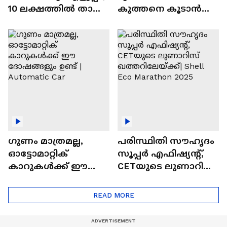
10 ലക്ഷത്തിൽ താഴെ
കുത്തനെ കൂടാൻ
വിലയുള്ള
ചില സൂത്രങ്ങൾ
ഓട്ടോമാറ്റിക്ക്
എസ്‍യുവികൾ
ഗുണം മാത്രമല്ല,
പരിസ്ഥിതി സൗഹൃദം
ഓട്ടോമാറ്റിക്
സൂപ്പർ എഫിഷ്യന്റ്,
കാറുകൾക്ക് ഈ
CETയുടെ ലുണാറിസ്
ദോഷങ്ങളും ഉണ്ട് |
ഖത്തറിലേയ്ക്ക്| Shell
Automatic Car
Eco Marathon 2025
READ MORE