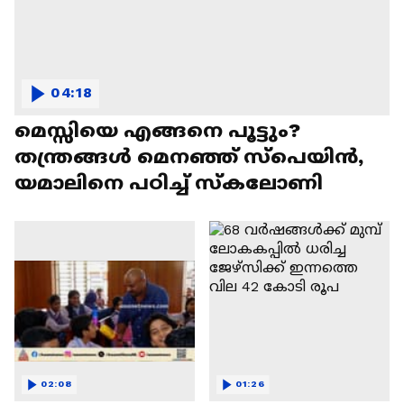
04:18
മെസ്സിയെ എങ്ങനെ പൂട്ടും?
തന്ത്രങ്ങൾ മെനഞ്ഞ് സ്പെയിൻ,
യമാലിനെ പഠിച്ച് സ്കലോണി
02:08
01:26