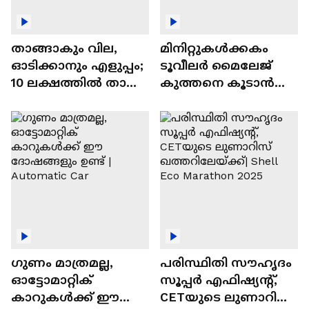
താങ്ങാകും വില,
മിനിറ്റുകൾക്കകം
ഓടിക്കാനും എളുപ്പം;
ടൂവീലർ മൈലേജ്
10 ലക്ഷത്തിൽ താഴെ
കുത്തനെ കൂടാൻ
വിലയുള്ള
ചില സൂത്രങ്ങൾ
ഓട്ടോമാറ്റിക്ക്
എസ്‍യുവികൾ
ഗുണം മാത്രമല്ല,
പരിസ്ഥിതി സൗഹൃദം
ഓട്ടോമാറ്റിക്
സൂപ്പർ എഫിഷ്യന്റ്,
കാറുകൾക്ക് ഈ
CETയുടെ ലുണാറിസ്