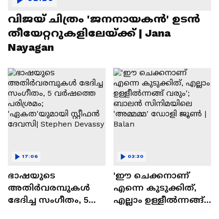
വിജയ് ചിത്രം 'ജനനായകൻ' ഉടൻ
തീയേറ്ററുകളിലേയ്ക്ക് | Jana
Nayagan
17:06
03:30
ഭാഷയുടെ
'ഈ ചെക്കനാണ്
അതിർവരമ്പുകൾ
എന്നെ കുടുക്കിത്,
ഭേദിച്ച സംഗീതം, 5
എല്ലാം ഉള്ളീൽന്നങ്ങ്
വർഷത്തെ പരിശ്രമം;
വരും'; ബാലൻ