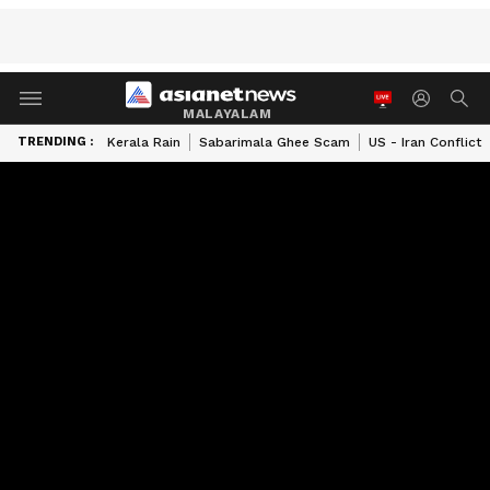
MALAYALAM
TRENDING :
Kerala Rain
Sabarimala Ghee Scam
US - Iran Conflict