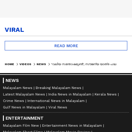
VIRAL
READ MORE
HOME
VIDEOS
NEWS
'വലിയ സന്തോഷമുണ്ട്'; സൗജന്യ യാത്ര പദ്ധതിയെ കുറിച്ച് കർണാടകയിലെ സ്ത്രീകൾ
NEWS
Malayalam News
Breaking Malayalam News
Latest Malayalam News
India News in Malayalam
Kerala News
Crime News
International News in Malayalam
Gulf News in Malayalam
Viral News
ENTERTAINMENT
Malayalam Film New
Entertainment News in Malayalam
Malayalam Short Films
Malayalam Movie Review