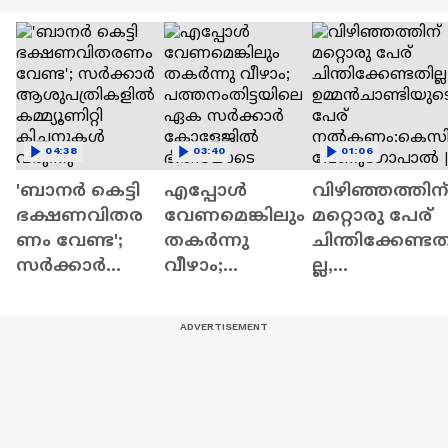
04:38
03:40
01:06
'ബാനർ കെട്ടി
എപ്പോൾ
വിഴിഞ്ഞത്തിന്
ഭക്ഷണവിതര
വേണമെങ്കിലും
മറ്റൊരു പേര്
ണം വേണ്ട';
തകർന്നു
ചിന്തിക്കേണ്ടത
സർക്കാർ
വീഴാം;
ല്ല,
ആശുപത്രികളി
പത്തനംതിട്ടയി
ഉമ്മൻചാണ്ടിയ
ൽ കമ്മ്യൂണിറ്റി
ലെ ഏക
ടെ പേര്
കിച്ചനുകൾ
സർക്കാർ
നൽകണം:കെ
വരുന്നു
കോളേജിൽ
സി
ഭീതിയോടെ
വേണുഗോപാ
വിദ്യാർത്ഥികൾ
ൽ | Vizhinjam