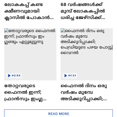
ലോകകപ്പ് കണ്ട
68 വർഷങ്ങൾക്ക്
ക്ഷീണവുമായി
മുമ്പ് ലോകകപ്പിൽ
ക്ലാസിൽ പോകാൻ
ധരിച്ച ജേഴ്സിക്ക്
വയ്യ; അവധിക്കായി
ഇന്നത്തെ വില 42
മുഖ്യമന്ത്രിക്ക്
കോടി രൂപ
ഇമെയിൽ അയച്ച്
വിദ്യാർത്ഥി
02:52
01:21
തോറ്റവരുടെ
ഫൈനൽ ദിനം ഒരു
ഫൈനൽ ഇന്ന്;
വർഷം മുമ്പേ
ഫ്രാൻസും ഇം​ഗ്ലണ്ടും
അടിക്കുറിപ്പാക്കി;
ഏറ്റുമുട്ടുന്നു
പെഡ്രിയുടെ പഴയ
പോസ്റ്റ് വൈറൽ
READ MORE