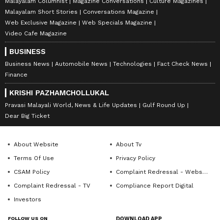
Malayalam Columnist
Magazine Conversations
Culture Magazines
Malayalam Short Stories
Conversations Magazine
Web Exclusive Magazine
Web Specials Magazine
Video Cafe Magazine
BUSINESS
Business News
Automobile News
Technologies
Fact Check News
Finance
KRISHI PAZHAMCHOLLUKAL
Pravasi Malayali World, News & Life Updates
Gulf Round Up
Dear Big Ticket
About Website
About Tv
Terms Of Use
Privacy Policy
CSAM Policy
Complaint Redressal - Website
Complaint Redressal - TV
Compliance Report Digital
Investors
FOLLOW US ON
DOWNLOAD APP