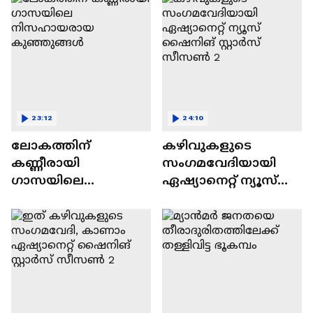
23:12
24:10
ലോകത്തിന്
കഴിവുകളുടെ
കണ്ണീരായി
സംഗമവേദിയായി
ഗാസയിലെ
ഏഷ്യാനെറ്റ് ന്യൂസ്
നിസഹായരായ
ഷൈനിങ് സ്റ്റാർസ്
കുഞ്ഞുങ്ങൾ
സീസൺ 2