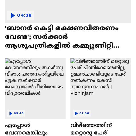
04:38
'ബാനർ കെട്ടി ഭക്ഷണവിതരണം
വേണ്ട'; സർക്കാർ
ആശുപത്രികളിൽ കമ്മ്യൂണിറ്റി
കിച്ചനുകൾ വരുന്നു
03:40
01:06
എപ്പോൾ
വിഴിഞ്ഞത്തിന്
വേണമെങ്കിലും
മറ്റൊരു പേര്