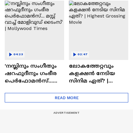
'ഏകത'യുമായി
സിനിമയിലെ
സ്റ്റീഫൻ ദേവസി|
'അമ്മമ്മ' ഡോളി
Stephen Devassy
ജൂൺ | Balan
04:23
02:47
'നസ്ലിനും സംഗീതും
ലോകത്തേറ്റവും
ഷറഫുദീനും ഗംഭീര
കളക്ഷൻ നേടിയ
പെർഫോമൻസ്...
സിനിമ ഏത്? |
മസ്റ്റ് വാച്ച് മോളിവുഡ്
Highest Grossing
ടൈംസ്' | Mollywood
Movie
READ MORE
Times