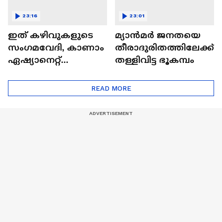
23:16
23:01
ഇത് കഴിവുകളുടെ
മ്യാൻമർ ജനതയെ
സംഗമവേദി, കാണാം
തീരാദുരിതത്തിലേക്ക്
ഏഷ്യാനെറ്റ്
തള്ളിവിട്ട ഭൂകമ്പം
ഷൈനിങ് സ്റ്റാർസ്
സീസൺ 2
READ MORE