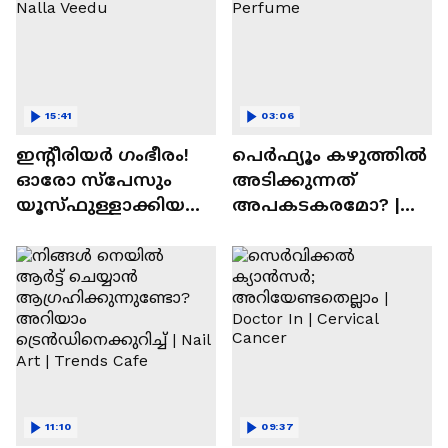
15:41
03:06
ഇന്റീരിയർ ഗംഭീരം!
പെർഫ്യൂം കഴുത്തിൽ
ഓരോ സ്‌പേസും
അടിക്കുന്നത്
യൂസ്ഫുള്ളാക്കിയ
അപകടകരമോ? |
വീട് | Nalla Veedu
Perfume
11:10
09:37