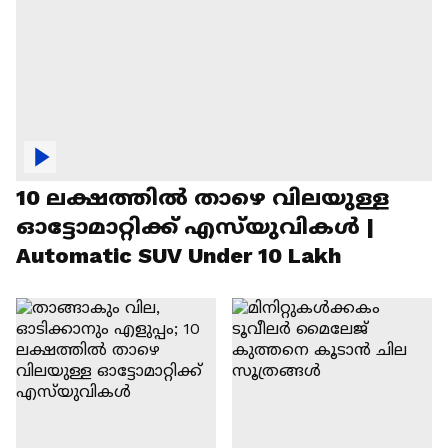
10 ലക്ഷത്തിൽ താഴെ വിലയുള്ള
ഓട്ടോമാറ്റിക്ക് എസ്‍യുവികൾ |
Automatic SUV Under 10 Lakh