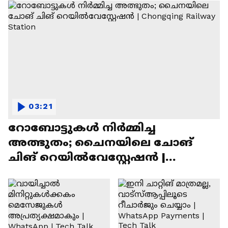
03:21
റോബോട്ടുകൾ നിർമ്മിച്ച
അത്ഭുതം; ചൈനയിലെ ചോങ്
ചിങ് റെയിൽവേസ്റ്റേഷൻ |
Chongqing Railway Station