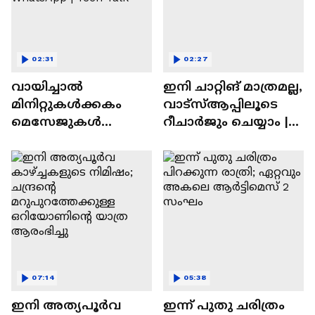
02:31
02:27
വായിച്ചാൽ
ഇനി ചാറ്റിങ് മാത്രമല്ല,
മിനിറ്റുകൾക്കകം
വാട്‌സ്‌ആപ്പിലൂടെ
മെസേജുകള്‍
റീചാർജും ചെയ്യാം |
അപ്രത്യക്ഷമാകും |
WhatsApp Payments |
WhatsApp | Tech Talk
Tech Talk
07:14
05:38
ഇനി അത്യപൂര്‍വ
ഇന്ന് പുതു ചരിത്രം