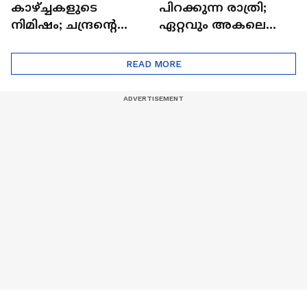
കാഴ്ച്ചകളുടെ
പിറക്കുന്ന രാത്രി;
നിമിഷം; ചന്ദ്രന്റെ
ഏറ്റവും അകലെ
മറുപുറത്തേക്കുള്ള
ആര്‍ട്ടിമെസ് 2 സംഘം
ഒറിയോണിന്റെ യാത്ര
READ MORE
ആരംഭിച്ചു