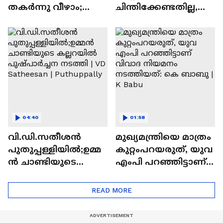
തകർന്നു വീഴാം;
ചിന്തിക്കേണ്ടതില്ല,
പത്തനംതിട്ടയിലെ
ഉമ്മൻചാണ്ടിയുടെ
ഏക സർക്കാർ
പേര്
കോളേജിൽ
നൽകണം:കെസി
ഭീതിയോടെ
വേണുഗോപാൽ |
വിദ്യാർത്ഥികൾ
Vizhinjam
04:40
01:58
വി.ഡി.സതീശൻ
മുഖ്യമന്ത്രിയെ മാത്രം
പുതുപ്പള്ളിയിൽ;ഉമ്മ
കുറ്റംപറയരുത്, യുവ
ൻ ചാണ്ടിയുടെ
എംപി പറഞ്ഞിട്ടാണ്
കല്ലറയിൽ
വിവാദ നിയമനം
പുഷ്പാർച്ചന നടത്തി
നടത്തിയത്: കെ
READ MORE
| VD Satheesan |
ബാബു | K Babu
Puthuppally