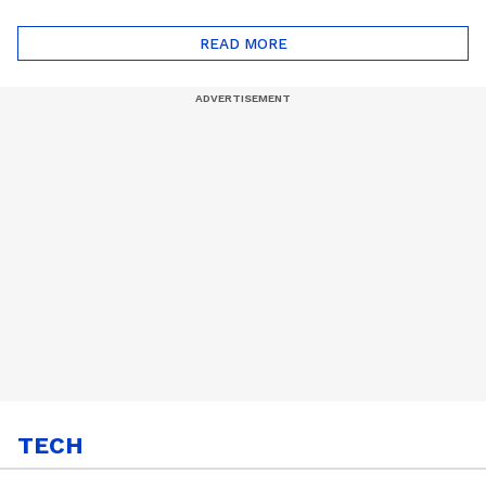
ദോഷങ്ങളും ഉണ്ട് |
ഖത്തറിലേയ്ക്ക്| Shell
Automatic Car
Eco Marathon 2025
READ MORE
TECH