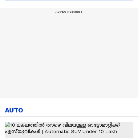
ഈജിപ്ത്
ൽ ആവേശത്തോടെ
ആരാധകർ
AUTO