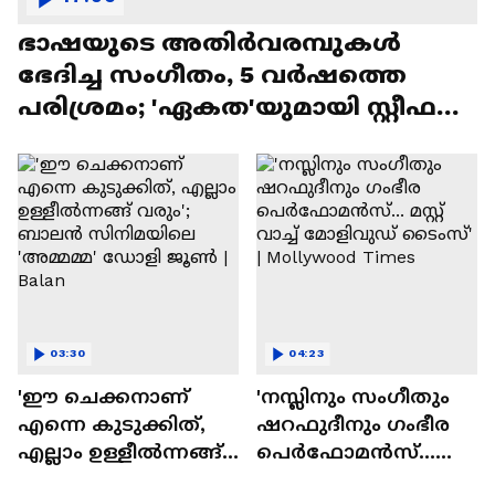
ഭാഷയുടെ അതിർവരമ്പുകൾ
ഭേദിച്ച സംഗീതം, 5 വർഷത്തെ
പരിശ്രമം; 'ഏകത'യുമായി സ്റ്റീഫൻ
ദേവസി| Stephen Devassy
03:30
04:23
'ഈ ചെക്കനാണ്
'നസ്ലിനും സംഗീതും
എന്നെ കുടുക്കിത്,
ഷറഫുദീനും ഗംഭീര
എല്ലാം ഉള്ളീൽന്നങ്ങ്
പെർഫോമൻസ്...
വരും'; ബാലൻ
മസ്റ്റ് വാച്ച് മോളിവുഡ്