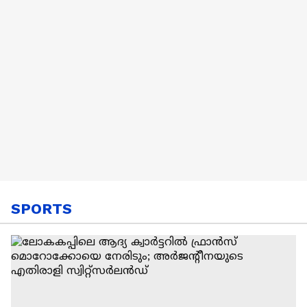
സോഴ്‌സ്'
Satheesan
SPORTS