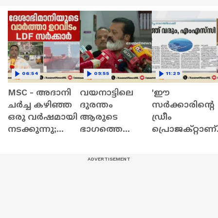
06:54
09:55
11:29
MSC - അദാനി
വയനാട്ടിലെ
'ഈ
ചർച്ച കഴിഞ്ഞ
ദുരന്തം
സർക്കാരിന്റെ
ഒരു വർഷമായി
ആരുടെ
ഡ്രീം
നടക്കുന്നു;
ഭാഗത്തെ
പ്രൊജക്റ്റാണ്
LDFനെ
അലംഭാവം
പോർട്ട്,
കടന്നാക്രമിച്ച്
കാരണമാണ്
പ്രതിപക്ഷ
മുഖ്യമന്ത്രി | V.D.
എന്ന് സര്‍ക്കാര്‍
നേതാവിന്റേത്
Satheesan
പറയട്ടെ:
വിലകുറഞ്ഞ
സുരേഷ് ഗോപി
വർത്തമാനം' |
Satheesan