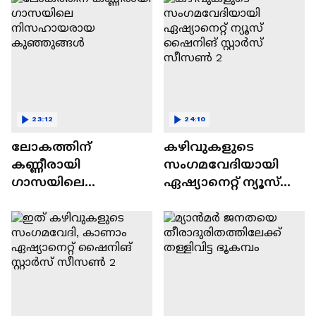
23:12
24:10
ലോകത്തിന്
കഴിവുകളുടെ
കണ്ണീരായി
സംഗമവേദിയായി
ഗാസയിലെ
ഏഷ്യാനെറ്റ് ന്യൂസ്
നിസഹായരായ
ഷൈനിങ് സ്റ്റാർസ്
കുഞ്ഞുങ്ങൾ
സീസൺ 2