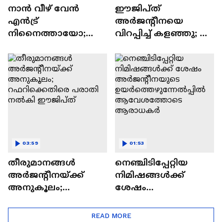
നാന്‍ വീഴ് വേന്‍
ഈജിപ്ത്
എന്‍ട്ര്
അർജന്റീനയെ
നിനെെത്തായോ;
വിറപ്പിച്ച് കളഞ്ഞു; ​
ഉയർത്തെഴുന്നേറ്റ്
ഗോളടി ആഘോഷം
കണ്ണീരണിഞ്ഞ്
അങ്ങ് ദുബായിലും
മിശിഹ
03:59
01:53
തീരുമാനങ്ങൾ
നെഞ്ചിടിപ്പേറ്റിയ
അർജന്റീനയ്ക്ക്
നിമിഷങ്ങൾക്ക്
അനുകൂലം;
ശേഷം
റഫറിക്കെതിരെ
അർജന്റീനയുടെ
പരാതി നൽകി
ഉയർത്തെഴുന്നേൽപ്പി
READ MORE