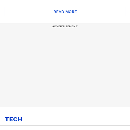
ദോഷങ്ങളും ഉണ്ട് |
ഖത്തറിലേയ്ക്ക്| Shell
Automatic Car
Eco Marathon 2025
READ MORE
TECH