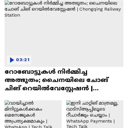
03:21
റോബോട്ടുകൾ നിർമ്മിച്ച
അത്ഭുതം; ചൈനയിലെ ചോങ്
ചിങ് റെയിൽവേസ്റ്റേഷൻ |
Chongqing Railway Station