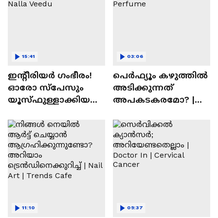
15:41
03:06
ഇന്റീരിയർ ഗംഭീരം!
പെർഫ്യൂം കഴുത്തിൽ
ഓരോ സ്‌പേസും
അടിക്കുന്നത്
യൂസ്ഫുള്ളാക്കിയ
അപകടകരമോ? |
വീട് | Nalla Veedu
Perfume
11:10
09:37