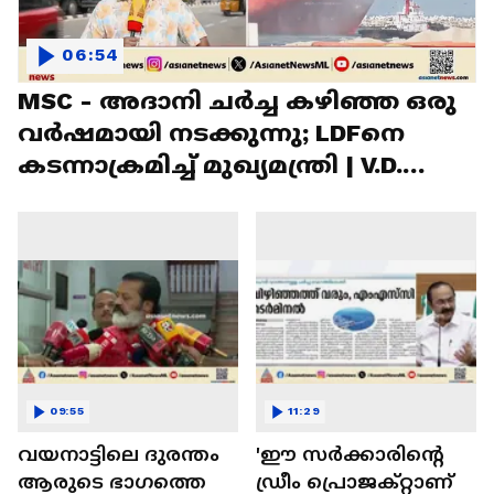
06:54
MSC - അദാനി ചർച്ച കഴിഞ്ഞ ഒരു
വർഷമായി നടക്കുന്നു; LDFനെ
കടന്നാക്രമിച്ച് മുഖ്യമന്ത്രി | V.D.
Satheesan
09:55
11:29
വയനാട്ടിലെ ദുരന്തം
'ഈ സർക്കാരിന്റെ
ആരുടെ ഭാഗത്തെ
ഡ്രീം പ്രൊജക്റ്റാണ്