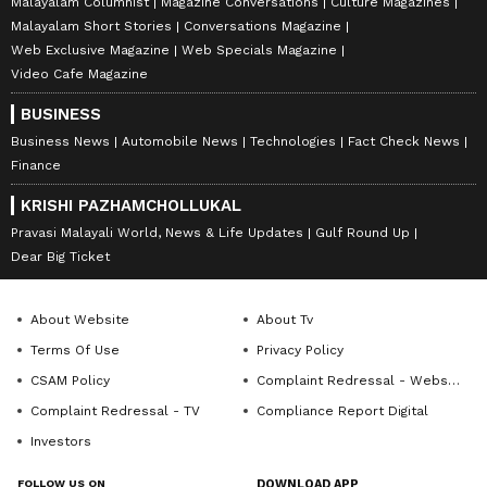
Malayalam Columnist
Magazine Conversations
Culture Magazines
Malayalam Short Stories
Conversations Magazine
Web Exclusive Magazine
Web Specials Magazine
Video Cafe Magazine
BUSINESS
Business News
Automobile News
Technologies
Fact Check News
Finance
KRISHI PAZHAMCHOLLUKAL
Pravasi Malayali World, News & Life Updates
Gulf Round Up
Dear Big Ticket
About Website
About Tv
Terms Of Use
Privacy Policy
CSAM Policy
Complaint Redressal - Website
Complaint Redressal - TV
Compliance Report Digital
Investors
FOLLOW US ON
DOWNLOAD APP