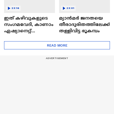
23:16
23:01
ഇത് കഴിവുകളുടെ
മ്യാൻമർ ജനതയെ
സംഗമവേദി, കാണാം
തീരാദുരിതത്തിലേക്ക്
ഏഷ്യാനെറ്റ്
തള്ളിവിട്ട ഭൂകമ്പം
ഷൈനിങ് സ്റ്റാർസ്
സീസൺ 2
READ MORE