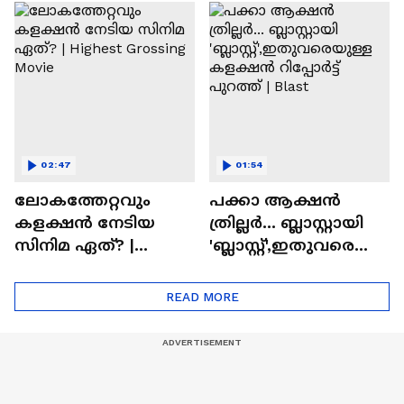
സിനിമയിലെ
ടൈംസ്' | Mollywood
'അമ്മമ്മ' ഡോളി
Times
ജൂൺ | Balan
02:47
01:54
ലോകത്തേറ്റവും
പക്കാ ആക്ഷൻ
കളക്ഷൻ നേടിയ
ത്രില്ലർ... ബ്ലാസ്റ്റായി
സിനിമ ഏത്? |
'ബ്ലാസ്റ്റ്',ഇതുവരെയു
Highest Grossing
ള്ള കളക്ഷൻ
Movie
റിപ്പോർട്ട് പുറത്ത് |
READ MORE
Blast