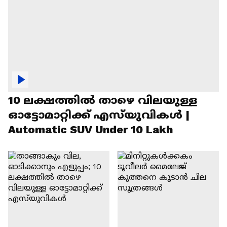
10 ലക്ഷത്തിൽ താഴെ വിലയുള്ള
ഓട്ടോമാറ്റിക്ക് എസ്‍യുവികൾ |
Automatic SUV Under 10 Lakh