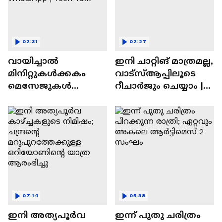
02:31
02:27
വായിച്ചാൽ
ഇനി ചാറ്റിങ് മാത്രമല്ല,
മിനിറ്റുകൾക്കകം
വാട്‌സ്‌ആപ്പിലൂടെ
മെസേജുകള്‍
റീചാർജും ചെയ്യാം |
അപ്രത്യക്ഷമാകും |
WhatsApp Payments |
WhatsApp | Tech Talk
Tech Talk
07:14
05:38
ഇനി അത്യപൂര്‍വ
ഇന്ന് പുതു ചരിത്രം