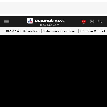
MALAYALAM
TRENDING :
Kerala Rain
Sabarimala Ghee Scam
US - Iran Conflict