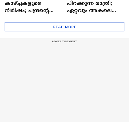
കാഴ്ച്ചകളുടെ
പിറക്കുന്ന രാത്രി;
നിമിഷം; ചന്ദ്രന്റെ
ഏറ്റവും അകലെ
മറുപുറത്തേക്കുള്ള
ആര്‍ട്ടിമെസ് 2 സംഘം
ഒറിയോണിന്റെ യാത്ര
READ MORE
ആരംഭിച്ചു