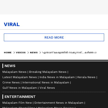
VIRAL
READ MORE
HOME
VIDEOS
NEWS
'എന്താണ് കേരളത്തില്‍ നടക്കുന്നത്... കഴിഞ്ഞ ഗവണ്‍മെന്‍റാണ് ദേശാഭിമാനിയുടെ വാര്‍ത്തയുടെ സോഴ്‌സ്'
NEWS
Malayalam News
Breaking Malayalam News
Latest Malayalam News
India News in Malayalam
Kerala News
Crime News
International News in Malayalam
Gulf News in Malayalam
Viral News
ENTERTAINMENT
Malayalam Film New
Entertainment News in Malayalam
Malayalam Short Films
Malayalam Movie Review