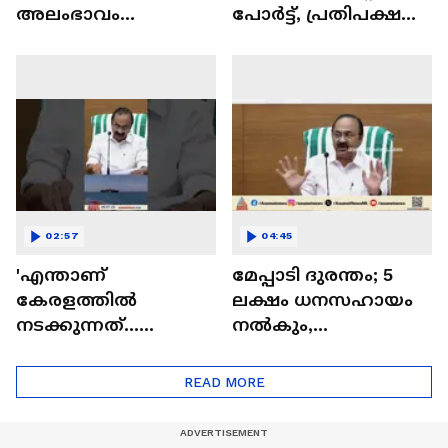
അലംഭാവം
പോർട്ട്, പ്രതിപക്ഷ
കാരണമാണ് എന്ന്
നേതാവിന്റേത്
സര്‍ക്കാര്‍ പറയട്ടെ:
വിലകുറഞ്ഞ
സുരേഷ് ഗോപി
വർത്തമാനം' |
Satheesan
02:57
04:45
'എന്താണ്
മേപ്പാടി ദുരന്തം; 5
കേരളത്തില്‍
ലക്ഷം ധനസഹായം
നടക്കുന്നത്...
നൽകും,
കഴിഞ്ഞ
തുരങ്കപാതയെ
ഗവണ്‍മെന്‍റാണ്
എതിർത്തപ്പോൾ
READ MORE
ദേശാഭിമാനിയുടെ
വികസന
വാര്‍ത്തയുടെ
വിരോധിയാക്കി | VD