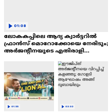
01:08
ലോകകപ്പിലെ ആദ്യ ക്വാർട്ടറിൽ
ഫ്രാൻസ് മൊറോക്കോയെ നേരിടും;
അർജന്റീനയുടെ എതിരാളി
സ്വിറ്റ്സർലൻഡ്
01:55
03:03