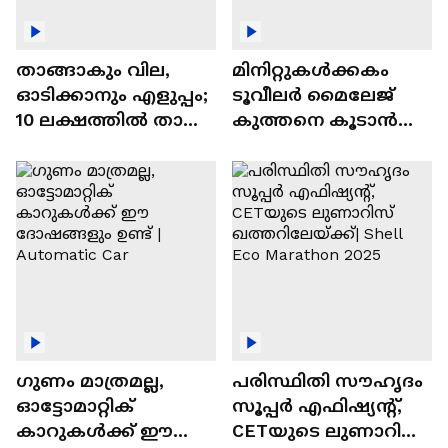
താങ്ങാകും വില,
മിനിറ്റുകൾക്കകം
ഓടിക്കാനും എളുപ്പം;
ടൂവീലർ മൈലേജ്
10 ലക്ഷത്തിൽ താഴെ
കുത്തനെ കൂടാൻ
വിലയുള്ള
ചില സൂത്രങ്ങൾ
ഓട്ടോമാറ്റിക്ക്
എസ്‍യുവികൾ
ഗുണം മാത്രമല്ല,
പരിസ്ഥിതി സൗഹൃദം
ഓട്ടോമാറ്റിക്
സൂപ്പർ എഫിഷ്യന്റ്,
കാറുകൾക്ക് ഈ
CETയുടെ ലുണാറിസ്