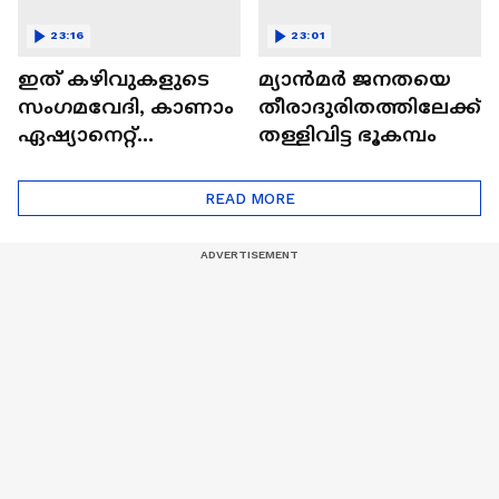
23:16
23:01
ഇത് കഴിവുകളുടെ
മ്യാൻമർ ജനതയെ
സംഗമവേദി, കാണാം
തീരാദുരിതത്തിലേക്ക്
ഏഷ്യാനെറ്റ്
തള്ളിവിട്ട ഭൂകമ്പം
ഷൈനിങ് സ്റ്റാർസ്
സീസൺ 2
READ MORE