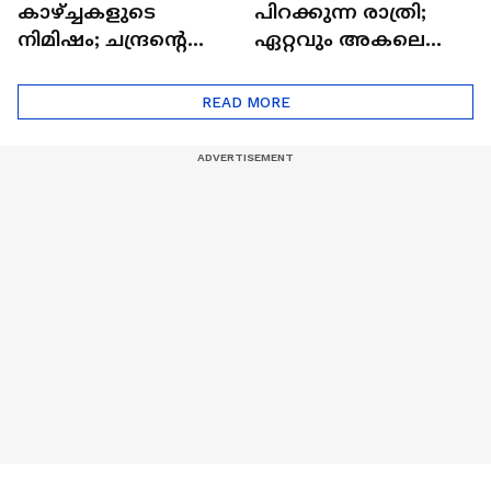
കാഴ്ച്ചകളുടെ
പിറക്കുന്ന രാത്രി;
നിമിഷം; ചന്ദ്രന്റെ
ഏറ്റവും അകലെ
മറുപുറത്തേക്കുള്ള
ആര്‍ട്ടിമെസ് 2 സംഘം
ഒറിയോണിന്റെ യാത്ര
READ MORE
ആരംഭിച്ചു