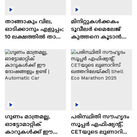
താങ്ങാകും വില,
മിനിറ്റുകൾക്കകം
ഓടിക്കാനും എളുപ്പം;
ടൂവീലർ മൈലേജ്
10 ലക്ഷത്തിൽ താഴെ
കുത്തനെ കൂടാൻ
വിലയുള്ള
ചില സൂത്രങ്ങൾ
ഓട്ടോമാറ്റിക്ക്
എസ്‍യുവികൾ
ഗുണം മാത്രമല്ല,
പരിസ്ഥിതി സൗഹൃദം
ഓട്ടോമാറ്റിക്
സൂപ്പർ എഫിഷ്യന്റ്,
കാറുകൾക്ക് ഈ
CETയുടെ ലുണാറിസ്