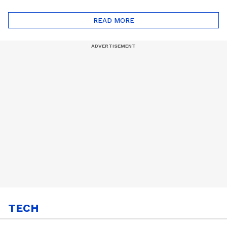
ദോഷങ്ങളും ഉണ്ട് |
ഖത്തറിലേയ്ക്ക്| Shell
Automatic Car
Eco Marathon 2025
READ MORE
TECH