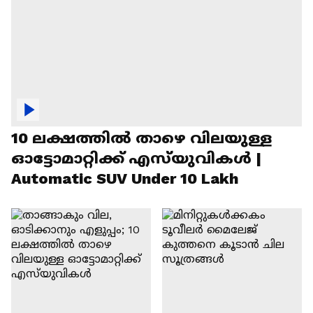
10 ലക്ഷത്തിൽ താഴെ വിലയുള്ള
ഓട്ടോമാറ്റിക്ക് എസ്‍യുവികൾ |
Automatic SUV Under 10 Lakh