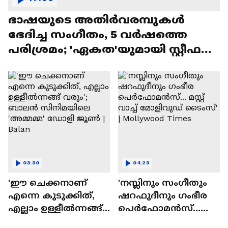
ഭാഷയുടെ അതിർവരമ്പുകൾ
ഭേദിച്ച സംഗീതം, 5 വർഷത്തെ
പരിശ്രമം; 'ഏകത'യുമായി സ്റ്റീഫൻ
ദേവസി| Stephen Devassy
03:30
04:23
'ഈ ചെക്കനാണ്
'നസ്ലിനും സംഗീതും
എന്നെ കുടുക്കിത്,
ഷറഫുദീനും ഗംഭീര
എല്ലാം ഉള്ളീൽന്നങ്ങ്
പെർഫോമൻസ്...
വരും'; ബാലൻ
മസ്റ്റ് വാച്ച് മോളിവുഡ്