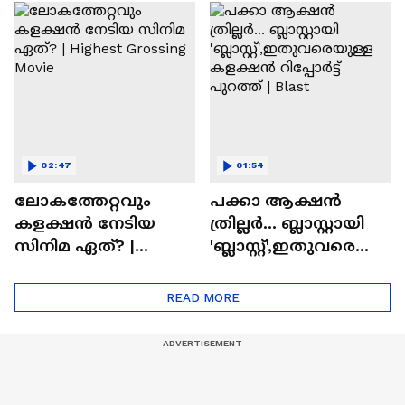
സിനിമയിലെ
ടൈംസ്' | Mollywood
'അമ്മമ്മ' ഡോളി
Times
ജൂൺ | Balan
02:47
01:54
ലോകത്തേറ്റവും
പക്കാ ആക്ഷൻ
കളക്ഷൻ നേടിയ
ത്രില്ലർ... ബ്ലാസ്റ്റായി
സിനിമ ഏത്? |
'ബ്ലാസ്റ്റ്',ഇതുവരെയു
Highest Grossing
ള്ള കളക്ഷൻ
Movie
റിപ്പോർട്ട് പുറത്ത് |
READ MORE
Blast