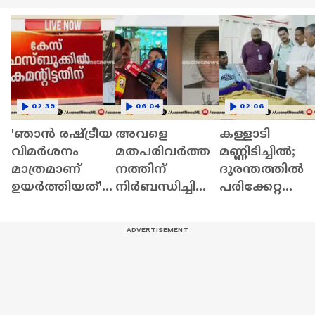
02:39
06:04
02:06
'ഞാൻ രഷ്ട്രീയ
അവളെ
കള്ളാടി
വിമര്‍ശനം
മതപരിവര്‍ത്ത
മണ്ണിടിച്ചിൽ;
മാത്രമാണ്
നത്തിന്
ദുരന്തത്തിൽ
ഉയര്‍ത്തിയത്';
നിര്‍ബന്ധിച്ചിരു
പരിക്കേറ്റ
ആഭ്യന്തര
ന്നു, ക്രൂര
ആളുകളെ
മന്ത്രിക്കെതിരെ
മര്‍ദനത്തിന്
സന്ദർശിച്ച്
കമന്റിട്ട
ഇരയായിട്ടുണ്ട്:
പ്രതിപക്ഷ
അനിൽകുമാര്‍
സാവരിയയുടെ
നേതാവ്
ബന്ധു
പിണറായി
വിജയൻ