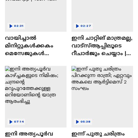
02:31
02:27
വായിച്ചാൽ
ഇനി ചാറ്റിങ് മാത്രമല്ല,
മിനിറ്റുകൾക്കകം
വാട്‌സ്‌ആപ്പിലൂടെ
മെസേജുകള്‍
റീചാർജും ചെയ്യാം |
അപ്രത്യക്ഷമാകും |
WhatsApp Payments |
WhatsApp | Tech Talk
Tech Talk
07:14
05:38
ഇനി അത്യപൂര്‍വ
ഇന്ന് പുതു ചരിത്രം