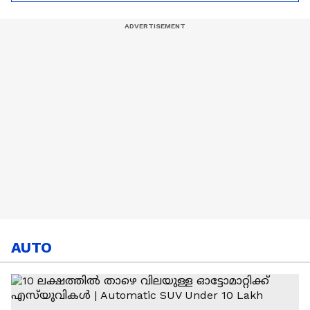
കഫേ
AUTO