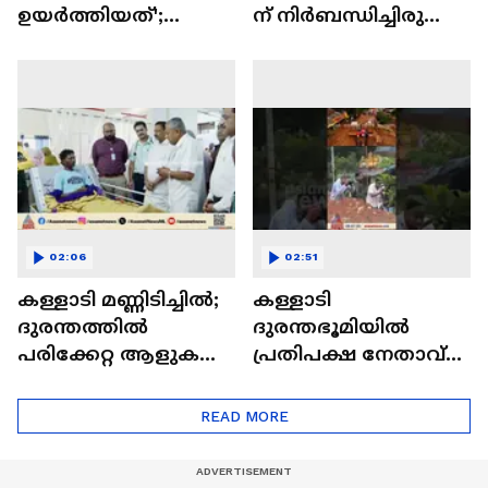
ഉയര്‍ത്തിയത്';
ന് നിര്‍ബന്ധിച്ചിരുന്നു,
ആഭ്യന്തര
ക്രൂര മര്‍ദനത്തിന്
മന്ത്രിക്കെതിരെ
ഇരയായിട്ടുണ്ട്:
കമന്റിട്ട
സാവരിയയുടെ
അനിൽകുമാര്‍
ബന്ധു
02:06
02:51
കള്ളാടി മണ്ണിടിച്ചിൽ;
കള്ളാടി
ദുരന്തത്തിൽ
ദുരന്തഭൂമിയിൽ
പരിക്കേറ്റ ആളുകളെ
പ്രതിപക്ഷ നേതാവ്
സന്ദർശിച്ച് പ്രതിപക്ഷ
പിണറായി വിജയനും
നേതാവ് പിണറായി
എം.വി
READ MORE
വിജയൻ
ഗോവിന്ദനുമെത്തി