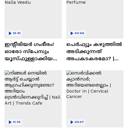
15:41
03:06
ഇന്റീരിയർ ഗംഭീരം!
പെർഫ്യൂം കഴുത്തിൽ
ഓരോ സ്‌പേസും
അടിക്കുന്നത്
യൂസ്ഫുള്ളാക്കിയ
അപകടകരമോ? |
വീട് | Nalla Veedu
Perfume
11:10
09:37