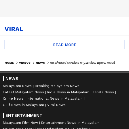
VIRAL
READ MORE
HOME
VIDEOS
NEWS
കോഴിക്കോട് റെയിവെ സ്റ്റേഷനിലെ മൂന്നാം നമ്പർ പ്ലാറ്റ്ഫോമിലെ ക്ലോക് ടവർ തകർന്ന് വീണു
NEWS
Malayalam News
Breaking Malayalam News
Latest Malayalam News
India News in Malayalam
Kerala News
Crime News
International News in Malayalam
Gulf News in Malayalam
Viral News
ENTERTAINMENT
Malayalam Film New
Entertainment News in Malayalam
Malayalam Short Films
Malayalam Movie Review