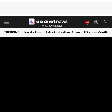
MALAYALAM
TRENDING :
Kerala Rain
Sabarimala Ghee Scam
US - Iran Conflict