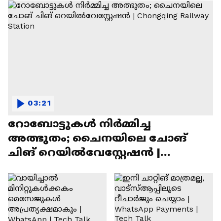
03:21
റോബോട്ടുകൾ നിർമ്മിച്ച
അത്ഭുതം; ചൈനയിലെ ചോങ്
ചിങ് റെയിൽവേസ്റ്റേഷൻ |
Chongqing Railway Station