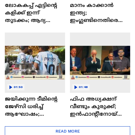
ലോകകപ്പ് എട്ടിന്റെ
മാനം കാക്കാൻ
കളിക്ക് ഇന്ന്
ഇന്ത്യ;
തുടക്കം; ആദ്യ
ഇംഗ്ലണ്ടിനെതിരെ
ക്വാര്‍ട്ടര്‍ പോരിൽ
നിർണായക ട്വന്റി 20
ഫ്രാൻസ്
ഇന്ന്
മൊറോക്കോയെ
നേരിടും
01:50
01:48
ജയിക്കുന്ന ടീമിന്റെ
ഫിഫ അധ്യക്ഷന്
ജേഴ്സി ധരിച്ച്
വീണ്ടും കുരുക്ക്;
ആഘോഷം;
ഇൻഫാന്റീനോയ്ക്ക്
നെയ്മറുടെ ശ്രദ്ധ
എതിരെ പരാതി
പിടിച്ചുപറ്റിയ കവീസ്
പ്രളയം
READ MORE