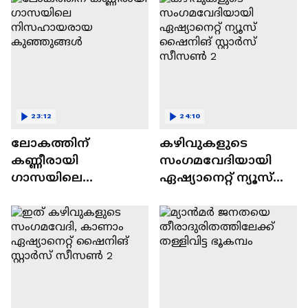
23:12
24:10
ലോകത്തിന്
കഴിവുകളുടെ
കണ്ണീരായി
സംഗമവേദിയായി
ഗാസയിലെ
ഏഷ്യാനെറ്റ് ന്യൂസ്
നിസഹായരായ
ഷൈനിങ് സ്റ്റാർസ്
കുഞ്ഞുങ്ങൾ
സീസൺ 2