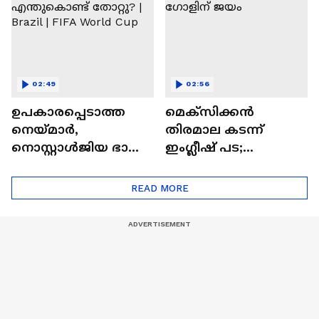
സ്പെയിൻ
Trump | FIFA
ക്വാർട്ടറിൽ
02:49
02:56
ഉപകാരപ്പെടാത്ത
മെക്‌സിക്കന്‍
നെയ്‌മാർ,
തിരമാല കടന്ന്
നൊസ്റ്റാൾജിയ ഭാരം;
ഇംഗ്ലീഷ് പട;
ബ്രസീൽ
രണ്ടിനെതിരെ മൂന്ന്
എന്തുകൊണ്ട്
ഗോളിന് ജയം
READ MORE
തോറ്റു? | Brazil | FIFA
World Cup