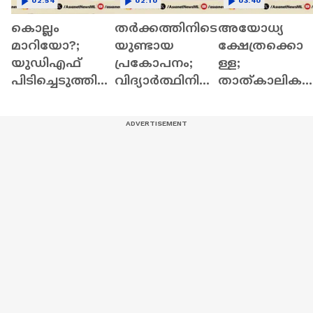
02:54
02:10
03:40
കൊല്ലം
തര്‍ക്കത്തിനിടെ
അയോധ്യ
മാറിയോ?;
യുണ്ടായ
ക്ഷേത്രക്കൊ
യുഡിഎഫ്
പ്രകോപനം;
ള്ള;
പിടിച്ചെടുത്തി
വിദ്യാര്‍ത്ഥിനി
താത്കാലിക
ട്ടും മാറ്റമില്ലാതെ
യെ ലാപ്ടോപ്
സെക്രട്ടറി
തുടരുന്ന
കൊണ്ട്
കൃഷ്ണമോഹ
കോർപറേഷനി
തലയക്കടിച്ചു
നെതിരെ
ലെ മാലിന്യ
കൊന്ന്
കോൺഗ്രസ്
പ്രശ്നങ്ങൾ
സഹപാഠി