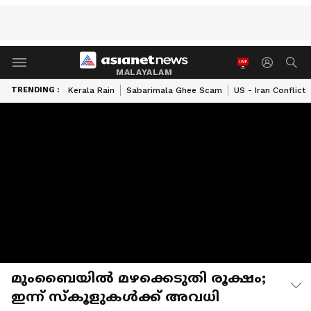
MALAYALAM
TRENDING :
Kerala Rain
Sabarimala Ghee Scam
US - Iran Conflict
മുംബൈയിൽ മഴക്കെടുതി രൂക്ഷം;
ഇന്ന് സ്കൂളുകൾക്ക് അവധി