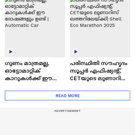
എസ്‍യുവികൾ
ഗുണം മാത്രമല്ല,
പരിസ്ഥിതി സൗഹൃദം
ഓട്ടോമാറ്റിക്
സൂപ്പർ എഫിഷ്യന്റ്,
കാറുകൾക്ക് ഈ
CETയുടെ ലുണാറിസ്
ദോഷങ്ങളും ഉണ്ട് |
ഖത്തറിലേയ്ക്ക്| Shell
Automatic Car
Eco Marathon 2025
READ MORE