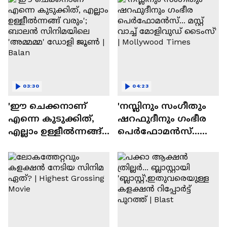
03:30
04:23
'ഈ ചെക്കനാണ്
'നസ്ലിനും സംഗീതും
എന്നെ കുടുക്കിത്,
ഷറഫുദീനും ഗംഭീര
എല്ലാം ഉള്ളീൽന്നങ്ങ്
പെർഫോമൻസ്...
വരും'; ബാലൻ
മസ്റ്റ് വാച്ച് മോളിവുഡ്
സിനിമയിലെ
ടൈംസ്' | Mollywood
'അമ്മമ്മ' ഡോളി
Times
ജൂൺ | Balan