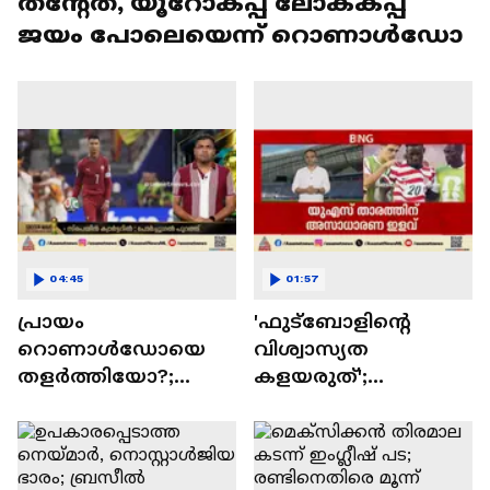
തന്റേത്, യൂറോകപ്പ് ലോകകപ്പ്
ജയം പോലെയെന്ന് റൊണാൾഡോ
04:45
01:57
പ്രായം
'ഫുട്‌ബോളിന്റെ
റൊണാൾഡോയെ
വിശ്വാസ്യത
തളർത്തിയോ?;
കളയരുത്';
ലോക കിരീടമില്ലാതെ
ഫിഫയ്‌ക്കെതിരെ
ഇതിഹാസ
രൂക്ഷ
താരത്തിന്റെ
വിമർശനവുമായി
പടിയിറക്കം,
യുവേഫ | Donald