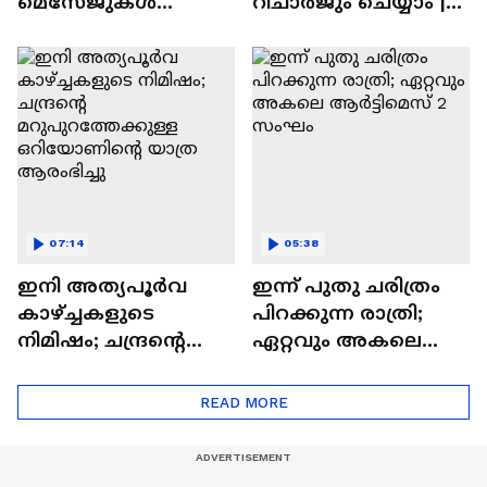
മെസേജുകള്‍
റീചാർജും ചെയ്യാം |
അപ്രത്യക്ഷമാകും |
WhatsApp Payments |
WhatsApp | Tech Talk
Tech Talk
07:14
05:38
ഇനി അത്യപൂര്‍വ
ഇന്ന് പുതു ചരിത്രം
കാഴ്ച്ചകളുടെ
പിറക്കുന്ന രാത്രി;
നിമിഷം; ചന്ദ്രന്റെ
ഏറ്റവും അകലെ
മറുപുറത്തേക്കുള്ള
ആര്‍ട്ടിമെസ് 2 സംഘം
ഒറിയോണിന്റെ യാത്ര
READ MORE
ആരംഭിച്ചു