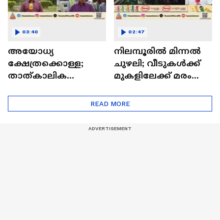
03:40
02:47
അയോധ്യ
നിലമ്പൂരിൽ മിന്നൽ
ക്ഷേത്രക്കൊള്ള;
ചുഴലി; വീടുക‍ൾക്ക്
താത്കാലിക
മുകളിലേക്ക് മരം
സെക്രട്ടറി
വീണു, മേഖലയിൽ
കൃഷ്ണമോഹനെതി
വൈദ്യുതി തടസ്സം
READ MORE
രെ കോൺഗ്രസ്