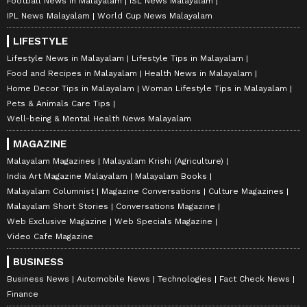
Football News in Malayalam
ISL News Malayalam
IPL News Malayalam
World Cup News Malayalam
LIFESTYLE
Lifestyle News in Malayalam
Lifestyle Tips in Malayalam
Food and Recipes in Malayalam
Health News in Malayalam
Home Decor Tips in Malayalam
Woman Lifestyle Tips in Malayalam
Pets & Animals Care Tips
Well-being & Mental Health News Malayalam
MAGAZINE
Malayalam Magazines
Malayalam Krishi (Agriculture)
India Art Magazine Malayalam
Malayalam Books
Malayalam Columnist
Magazine Conversations
Culture Magazines
Malayalam Short Stories
Conversations Magazine
Web Exclusive Magazine
Web Specials Magazine
Video Cafe Magazine
BUSINESS
Business News
Automobile News
Technologies
Fact Check News
Finance