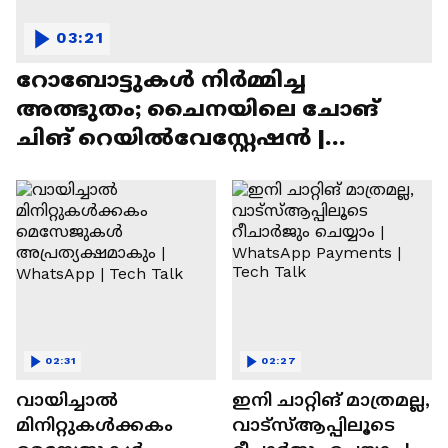
03:21
റോബോട്ടുകൾ നിർമ്മിച്ച
അത്ഭുതം; ചൈനയിലെ ചോങ്
ചിങ് റെയിൽവേസ്റ്റേഷൻ |
Chongqing Railway Station
02:31
02:27
വായിച്ചാൽ
ഇനി ചാറ്റിങ് മാത്രമല്ല,
മിനിറ്റുകൾക്കകം
വാട്‌സ്‌ആപ്പിലൂടെ