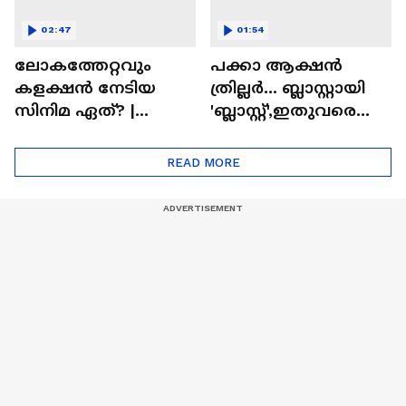
02:47
01:54
ലോകത്തേറ്റവും
പക്കാ ആക്ഷൻ
കളക്ഷൻ നേടിയ
ത്രില്ലർ... ബ്ലാസ്റ്റായി
സിനിമ ഏത്? |
'ബ്ലാസ്റ്റ്',ഇതുവരെയു
Highest Grossing
ള്ള കളക്ഷൻ
Movie
റിപ്പോർട്ട് പുറത്ത് |
READ MORE
Blast