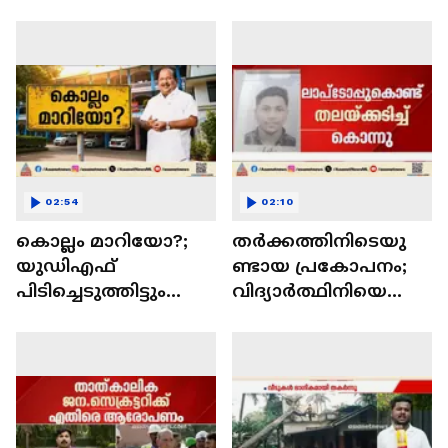
02:54
02:10
കൊല്ലം മാറിയോ?;
തര്‍ക്കത്തിനിടെയു
യുഡിഎഫ്
ണ്ടായ പ്രകോപനം;
പിടിച്ചെടുത്തിട്ടും
വിദ്യാര്‍ത്ഥിനിയെ
മാറ്റമില്ലാതെ
ലാപ്ടോപ് കൊണ്ട്
തുടരുന്ന
തലയക്കടിച്ചു കൊന്ന്
കോർപറേഷനിലെ
സഹപാഠി
മാലിന്യ പ്രശ്നങ്ങൾ