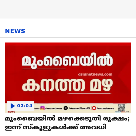
NEWS
03:04
മുംബൈയിൽ മഴക്കെടുതി രൂക്ഷം;
ഇന്ന് സ്കൂളുകൾക്ക് അവധി