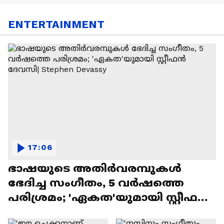
ENTERTAINMENT
17:06
ഭാഷയുടെ അതിർവരമ്പുകൾ
ഭേദിച്ച സംഗീതം, 5 വർഷത്തെ
പരിശ്രമം; 'ഏകത'യുമായി സ്റ്റീഫൻ
ദേവസി| Stephen Devassy