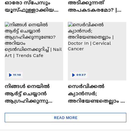
ഓരോ സ്‌പേസും
അടിക്കുന്നത്
യൂസ്ഫുള്ളാക്കിയ
അപകടകരമോ? |
വീട് | Nalla Veedu
Perfume
11:10
09:37
നിങ്ങൾ നെയിൽ
സെർവിക്കൽ
ആർട്ട് ചെയ്യാൻ
ക്യാൻസർ;
ആഗ്രഹിക്കുന്നുണ്ടോ
അറിയേണ്ടതെല്ലാം |
? അറിയാം
Doctor In | Cervical
ട്രെൻഡിനെക്കുറിച്ച് |
Cancer
READ MORE
Nail Art | Trends Cafe