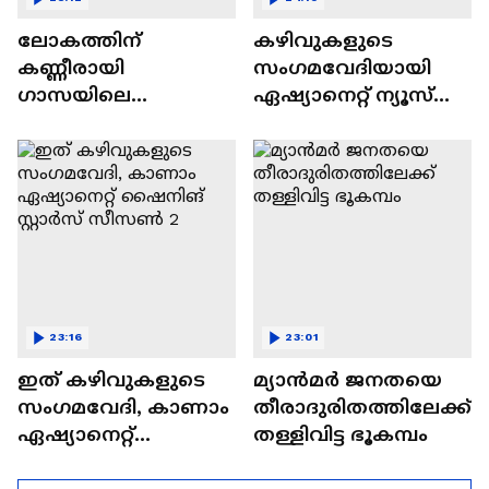
ലോകത്തിന്
കഴിവുകളുടെ
കണ്ണീരായി
സംഗമവേദിയായി
ഗാസയിലെ
ഏഷ്യാനെറ്റ് ന്യൂസ്
നിസഹായരായ
ഷൈനിങ് സ്റ്റാർസ്
കുഞ്ഞുങ്ങൾ
സീസൺ 2
23:16
23:01
ഇത് കഴിവുകളുടെ
മ്യാൻമർ ജനതയെ
സംഗമവേദി, കാണാം
തീരാദുരിതത്തിലേക്ക്
ഏഷ്യാനെറ്റ്
തള്ളിവിട്ട ഭൂകമ്പം
ഷൈനിങ് സ്റ്റാർസ്
സീസൺ 2