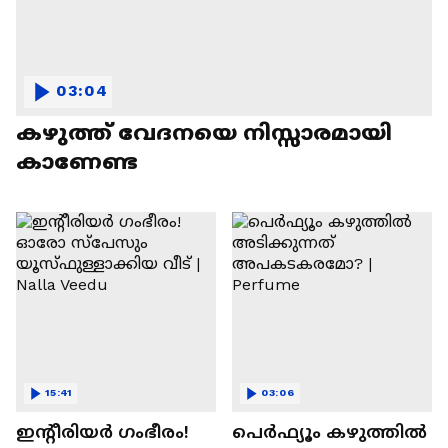
03:04
കഴുത്ത് വേദനയെ നിസ്സാരമായി
കാണേണ്ട
15:41
03:06
ഇന്റീരിയർ ഗംഭീരം!
പെർഫ്യൂം കഴുത്തിൽ