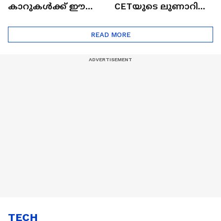
കാറുകൾക്ക് ഈ
CETയുടെ ലുണാറിസ്
ദോഷങ്ങളും ഉണ്ട് |
ഖത്തറിലേയ്ക്ക്| Shell
Automatic Car
Eco Marathon 2025
READ MORE
TECH