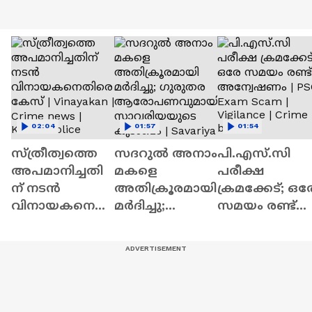
02:04
01:57
01:54
സ്ത്രീത്വത്തെ
സദറുൽ അനാം
പി.എസ്.സി
അപമാനിച്ചതി
മകളെ
പരീക്ഷ
ന് നടൻ
അതിക്രൂരമായി
ക്രമക്കേട്; ഒര
വിനായകനെതി
മർദിച്ചു;
സമയം രണ്ട്
രെ കേസ് |
ഗുരുതര
അന്വേഷണം |
Vinayakan |
ആരോപണവു
PSC Exam Sca
Crime news |
മായി
| Vigilance |
Kerala Police
സാവരിയയുടെ
Crime branch
കുടംബം |
Savariya |