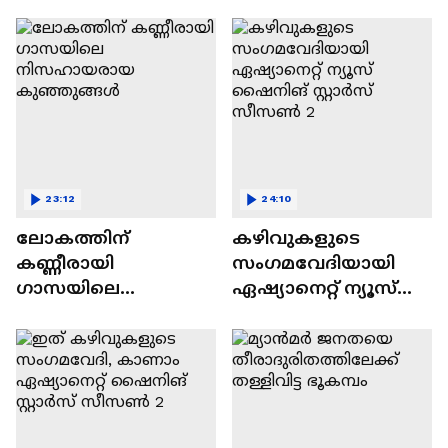
വിവാദവും
23:12
24:10
ലോകത്തിന്
കഴിവുകളുടെ
കണ്ണീരായി
സംഗമവേദിയായി
ഗാസയിലെ
ഏഷ്യാനെറ്റ് ന്യൂസ്
നിസഹായരായ
ഷൈനിങ് സ്റ്റാർസ്
കുഞ്ഞുങ്ങൾ
സീസൺ 2