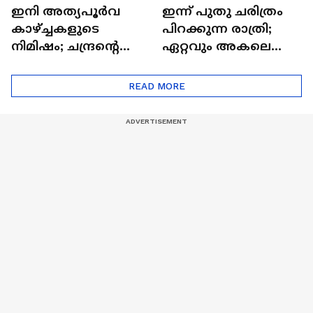
ഇനി അത്യപൂര്‍വ
ഇന്ന് പുതു ചരിത്രം
കാഴ്ച്ചകളുടെ
പിറക്കുന്ന രാത്രി;
നിമിഷം; ചന്ദ്രന്റെ
ഏറ്റവും അകലെ
മറുപുറത്തേക്കുള്ള
ആര്‍ട്ടിമെസ് 2 സംഘം
ഒറിയോണിന്റെ യാത്ര
READ MORE
ആരംഭിച്ചു