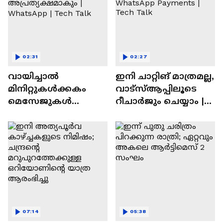
02:31
02:27
വായിച്ചാൽ
ഇനി ചാറ്റിങ് മാത്രമല്ല,
മിനിറ്റുകൾക്കകം
വാട്‌സ്‌ആപ്പിലൂടെ
മെസേജുകള്‍
റീചാർജും ചെയ്യാം |
അപ്രത്യക്ഷമാകും |
WhatsApp Payments |
WhatsApp | Tech Talk
Tech Talk
07:14
05:38