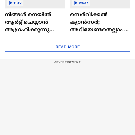
11:10
09:37
നിങ്ങൾ നെയിൽ
സെർവിക്കൽ
ആർട്ട് ചെയ്യാൻ
ക്യാൻസർ;
ആഗ്രഹിക്കുന്നുണ്ടോ
അറിയേണ്ടതെല്ലാം |
? അറിയാം
Doctor In | Cervical
ട്രെൻഡിനെക്കുറിച്ച് |
Cancer
READ MORE
Nail Art | Trends Cafe