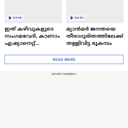
23:16
23:01
ഇത് കഴിവുകളുടെ
മ്യാൻമർ ജനതയെ
സംഗമവേദി, കാണാം
തീരാദുരിതത്തിലേക്ക്
ഏഷ്യാനെറ്റ്
തള്ളിവിട്ട ഭൂകമ്പം
ഷൈനിങ് സ്റ്റാർസ്
സീസൺ 2
READ MORE