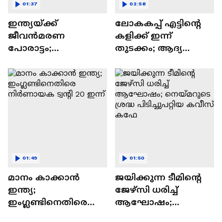
01:37
02:58
ഇന്ത്യയ്ക്ക്
ലോകകപ്പ് എട്ടിന്റെ
ജീവൻമരണ
കളിക്ക് ഇന്ന്
പോരാട്ടം;
തുടക്കം; ആദ്യ
ഇംഗ്ലണ്ടിനെതിരെ
ക്വാര്‍ട്ടര്‍ പോരിൽ
നിർണായക ട്വന്റി20
ഫ്രാൻസ്
ഇന്ന്
മൊറോക്കോയെ
നേരിടും
01:49
01:50
മാനം കാക്കാൻ
ജയിക്കുന്ന ടീമിന്റെ
ഇന്ത്യ;
ജേഴ്സി ധരിച്ച്
ഇംഗ്ലണ്ടിനെതിരെ
ആഘോഷം;
നിർണായക ട്വന്റി 20
നെയ്മറുടെ ശ്രദ്ധ