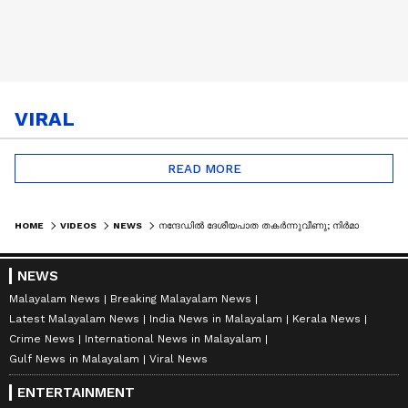
VIRAL
READ MORE
HOME
VIDEOS
NEWS
നന്ദേഡിൽ ദേശീയപാത തകർന്നുവീണു; നിർമാണങ്ങളിൽ ക്രമക്കേടെന്ന് വിമർശനം | MAHARASHTRA | NATIONAL HIGHWAY
NEWS
Malayalam News
Breaking Malayalam News
Latest Malayalam News
India News in Malayalam
Kerala News
Crime News
International News in Malayalam
Gulf News in Malayalam
Viral News
ENTERTAINMENT