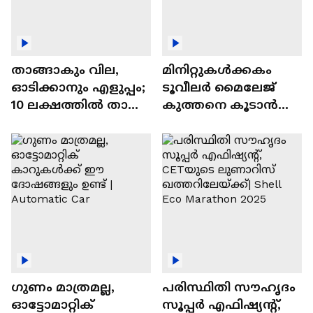
താങ്ങാകും വില,
മിനിറ്റുകൾക്കകം
ഓടിക്കാനും എളുപ്പം;
ടൂവീലർ മൈലേജ്
10 ലക്ഷത്തിൽ താഴെ
കുത്തനെ കൂടാൻ
വിലയുള്ള
ചില സൂത്രങ്ങൾ
ഓട്ടോമാറ്റിക്ക്
എസ്‍യുവികൾ
ഗുണം മാത്രമല്ല,
പരിസ്ഥിതി സൗഹൃദം
ഓട്ടോമാറ്റിക്
സൂപ്പർ എഫിഷ്യന്റ്,