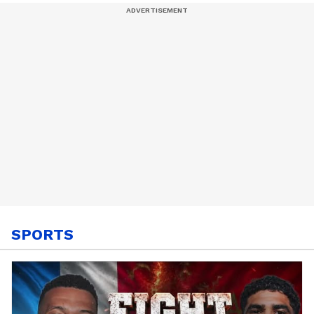
കുടംബം | Savariya |
Uzbekistan
SPORTS