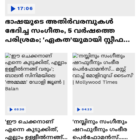
17:06
ഭാഷയുടെ അതിർവരമ്പുകൾ
ഭേദിച്ച സംഗീതം, 5 വർഷത്തെ
പരിശ്രമം; 'ഏകത'യുമായി സ്റ്റീഫൻ
ദേവസി| Stephen Devassy
03:30
04:23
'ഈ ചെക്കനാണ്
'നസ്ലിനും സംഗീതും
എന്നെ കുടുക്കിത്,
ഷറഫുദീനും ഗംഭീര
എല്ലാം ഉള്ളീൽന്നങ്ങ്
പെർഫോമൻസ്...