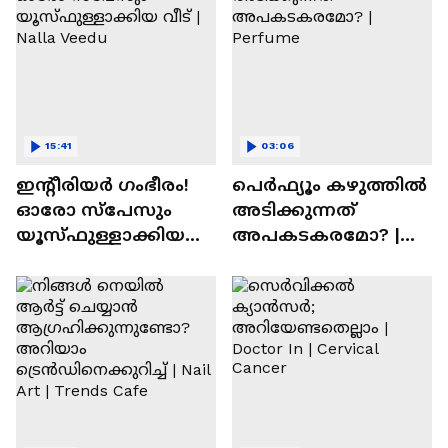
15:41
03:06
ഇന്റീരിയർ ഗംഭീരം!
പെർഫ്യൂം കഴുത്തിൽ
ഓരോ സ്‌പേസും
അടിക്കുന്നത്
യൂസ്ഫുള്ളാക്കിയ
അപകടകരമോ? |
വീട് | Nalla Veedu
Perfume