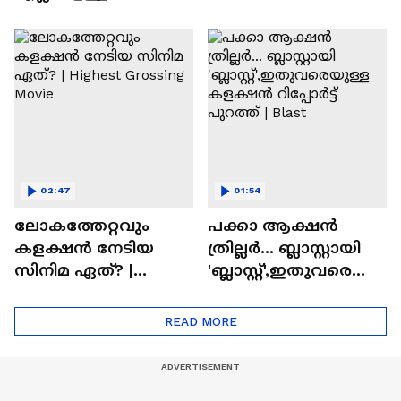
വരും'; ബാലൻ
മസ്റ്റ് വാച്ച് മോളിവുഡ്
സിനിമയിലെ
ടൈംസ്' | Mollywood
'അമ്മമ്മ' ഡോളി
Times
ജൂൺ | Balan
02:47
01:54
ലോകത്തേറ്റവും
പക്കാ ആക്ഷൻ
കളക്ഷൻ നേടിയ
ത്രില്ലർ... ബ്ലാസ്റ്റായി
സിനിമ ഏത്? |
'ബ്ലാസ്റ്റ്',ഇതുവരെയു
Highest Grossing
ള്ള കളക്ഷൻ
Movie
റിപ്പോർട്ട് പുറത്ത് |
READ MORE
Blast