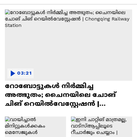
03:21
റോബോട്ടുകൾ നിർമ്മിച്ച
അത്ഭുതം; ചൈനയിലെ ചോങ്
ചിങ് റെയിൽവേസ്റ്റേഷൻ |
Chongqing Railway Station