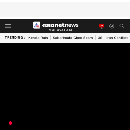
MALAYALAM
TRENDING :
Kerala Rain
Sabarimala Ghee Scam
US - Iran Conflict