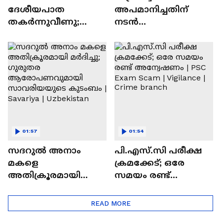
ദേശീയപാത
അപമാനിച്ചതിന്
തകർന്നുവീണു;
നടൻ
നിർമാണങ്ങളിൽ
വിനായകനെതിരെ
ക്രമക്കേടെന്ന്
കേസ് | Vinayakan |
വിമർശനം |
Crime news | Kerala
Maharashtra | National
Police
Highway
01:57
01:54
സദറുൽ അനാം
പി.എസ്.സി പരീക്ഷ
മകളെ
ക്രമക്കേട്; ഒരേ
അതിക്രൂരമായി
സമയം രണ്ട്
മർദിച്ചു; ഗുരുതര
അന്വേഷണം | PSC
ആരോപണവുമായി
Exam Scam | Vigilance
READ MORE
സാവരിയയുടെ
| Crime branch