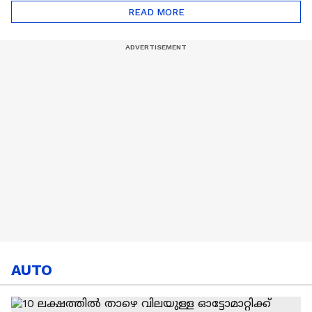
ഇന്ന്
പിടിച്ചുപറ്റിയ കവീസ്
READ MORE
കഫേ
AUTO