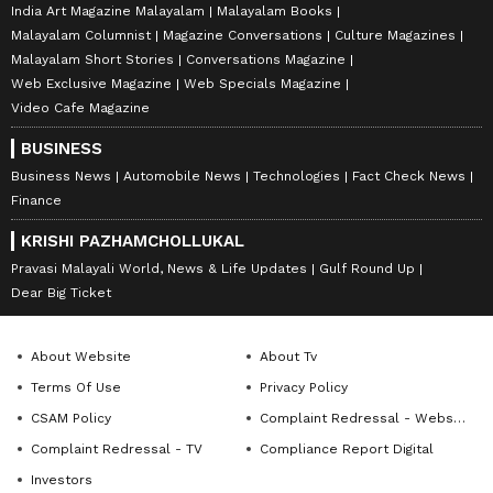
India Art Magazine Malayalam
Malayalam Books
Malayalam Columnist
Magazine Conversations
Culture Magazines
Malayalam Short Stories
Conversations Magazine
Web Exclusive Magazine
Web Specials Magazine
Video Cafe Magazine
BUSINESS
Business News
Automobile News
Technologies
Fact Check News
Finance
KRISHI PAZHAMCHOLLUKAL
Pravasi Malayali World, News & Life Updates
Gulf Round Up
Dear Big Ticket
About Website
About Tv
Terms Of Use
Privacy Policy
CSAM Policy
Complaint Redressal - Website
Complaint Redressal - TV
Compliance Report Digital
Investors