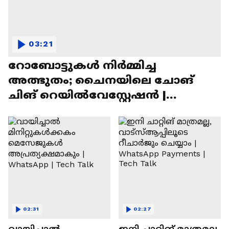
03:21
റോബോട്ടുകൾ നിർമ്മിച്ച
അത്ഭുതം; ചൈനയിലെ ചോങ്
ചിങ് റെയിൽവേസ്റ്റേഷൻ |
Chongqing Railway Station
02:31
02:27
വായിച്ചാൽ
ഇനി ചാറ്റിങ് മാത്രമല്ല,