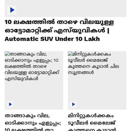
10 ലക്ഷത്തിൽ താഴെ വിലയുള്ള
ഓട്ടോമാറ്റിക്ക് എസ്‍യുവികൾ |
Automatic SUV Under 10 Lakh
താങ്ങാകും വില,
മിനിറ്റുകൾക്കകം
ഓടിക്കാനും എളുപ്പം;
ടൂവീലർ മൈലേജ്
10 ലക്ഷത്തിൽ താഴെ
കുത്തനെ കൂടാൻ