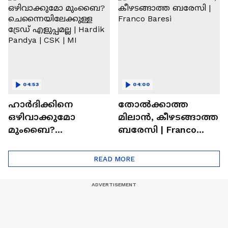
Ronaldo
Abhishek Sharma
04:53
04:00
ഹാർദിക്കിനെ
തോല്‍ക്കാത്ത
ഒഴിവാക്കുമോ
മിലാന്‍, കീഴടങ്ങാത്ത
മുംബൈ?
ബരേസി | Franco
ചെന്നൈയിലേക്കുള്ള
Baresi
ട്രേഡ് എളുപ്പമല്ല |
READ MORE
Hardik Pandya | CSK |
MI