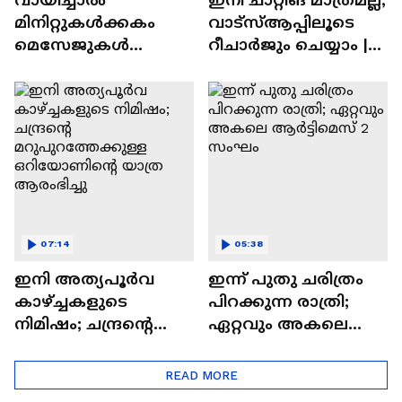
മിനിറ്റുകൾക്കകം
വാട്‌സ്‌ആപ്പിലൂടെ
മെസേജുകള്‍
റീചാർജും ചെയ്യാം |
അപ്രത്യക്ഷമാകും |
WhatsApp Payments |
WhatsApp | Tech Talk
Tech Talk
07:14
05:38
ഇനി അത്യപൂര്‍വ
ഇന്ന് പുതു ചരിത്രം
കാഴ്ച്ചകളുടെ
പിറക്കുന്ന രാത്രി;
നിമിഷം; ചന്ദ്രന്റെ
ഏറ്റവും അകലെ
മറുപുറത്തേക്കുള്ള
ആര്‍ട്ടിമെസ് 2 സംഘം
ഒറിയോണിന്റെ യാത്ര
READ MORE
ആരംഭിച്ചു