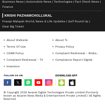
Business News
Automobile News
Technologies
Fact Check News
Finance
KRISHI PAZHAMCHOLLUKAL
Pravasi Malayali World, News & Life Updates
Gulf Round Up
Dear Big Ticket
About Website
About Tv
Terms Of Use
Privacy Policy
CSAM Policy
Complaint Redressal - Website
Complaint Redressal - TV
Compliance Report Digital
Investors
FOLLOW US ON
DOWNLOAD APP
© Copyright 2026 Asianxt Digital Technologies Private Limited (Formerly
known as Asianet News Media & Entertainment Private Limited) | All Rights
Reserved