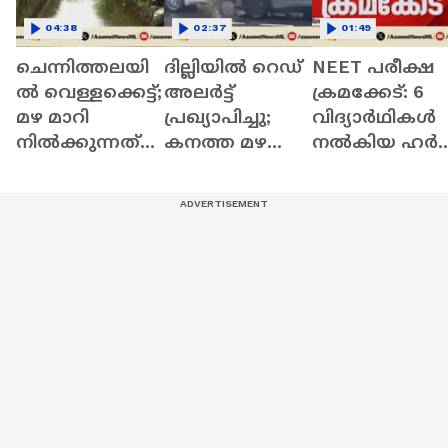
04:38
02:37
01:49
ചെന്നിത്തലയി
ദില്ലിയിൽ റെഡ്
NEET പരീക്ഷ
ൽ വെള്ളക്കെട്ട്;
അലർട്ട്
ക്രമക്കേട്: 6
മഴ മാറി
പ്രഖ്യാപിച്ചു;
വിദ്യാർഥികൾ
നിൽക്കുന്നത്
കനത്ത മഴ
നൽകിയ ഹർജി
താത്കാലിക
തുടരുമെന്ന്
സുപ്രീം കോടത
ആശ്വാസം
മുന്നറിയിപ്പ്
തള്ളി