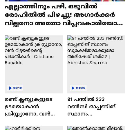
എല്ലാത്തിനും പഴി, ഒടുവില്‍
രോഹിതില്‍ പിഴച്ചു! അഗാര്‍ക്കർ
വില്ലനോ അതോ വിപ്ലവകാരിയോ? |
Ajit Agarkar
03:19
04:36
രണ്ട്‌ ക്ലബ്ബുകളുടെ
91 പന്തില്‍ 233
ഉടമയാകാന്‍
റണ്‍സ്! ഓപ്പണിങ്
ക്രിസ്റ്റ്യാനോ, വന്‍
സ്ഥാനം
റിട്ടയര്‍മെന്റ്‌
സുരക്ഷിതമാക്കുമോ
പദ്ധതികള്‍ | Cristiano
അഭിഷേക് ശർമ? |