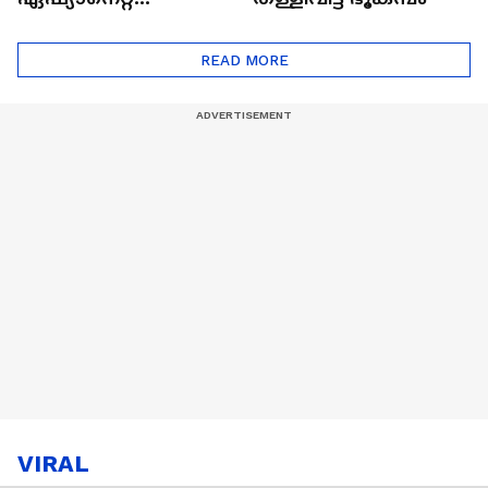
ഷൈനിങ് സ്റ്റാർസ്
സീസൺ 2
READ MORE
VIRAL