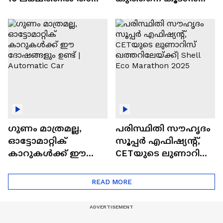
വിലയുള്ള
ചില സൂത്രങ്ങൾ
ഓട്ടോമാറ്റിക്ക്
എസ്‍യുവികൾ
ഗുണം മാത്രമല്ല,
പരിസ്ഥിതി സൗഹൃദം
ഓട്ടോമാറ്റിക്
സൂപ്പർ എഫിഷ്യന്റ്,
കാറുകൾക്ക് ഈ
CETയുടെ ലുണാറിസ്
ദോഷങ്ങളും ഉണ്ട് |
ഖത്തറിലേയ്ക്ക്| Shell
Automatic Car
Eco Marathon 2025
READ MORE