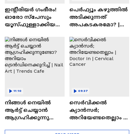
ഇന്റീരിയർ ഗംഭീരം!
പെർഫ്യൂം കഴുത്തിൽ
ഓരോ സ്‌പേസും
അടിക്കുന്നത്
യൂസ്ഫുള്ളാക്കിയ
അപകടകരമോ? |
വീട് | Nalla Veedu
Perfume
11:10
09:37
നിങ്ങൾ നെയിൽ
സെർവിക്കൽ
ആർട്ട് ചെയ്യാൻ
ക്യാൻസർ;
ആഗ്രഹിക്കുന്നുണ്ടോ
അറിയേണ്ടതെല്ലാം |
? അറിയാം
Doctor In | Cervical
ട്രെൻഡിനെക്കുറിച്ച് |
Cancer