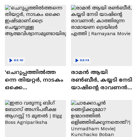
സന്തോഷം'
02:41
03:14
'ചെറുപ്പത്തിൽത്ത
രാമന്‍ ആയി
ന്നെ തിയറ്റർ, നാടകം
രൺബീർ, കയ്യടി നേടി
ഒക്കെ
യാഷിന്റെ രാവണൻ;
ഇഷ്ടമാണ്.ട്രൈ
കാത്തിരുന്ന
ചെയ്യാനുള്ള
രാമായണ ട്രെയിലർ
ആത്മവിശ്വാസമുണ്ടാ
എത്തി | Ramayana
യിരുന്നില്ല'
Movie