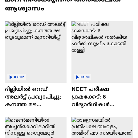
ആശ്വാസം
02:37
01:49
ദില്ലിയിൽ റെഡ്
NEET പരീക്ഷ
അലർട്ട് പ്രഖ്യാപിച്ചു;
ക്രമക്കേട്: 6
കനത്ത മഴ
വിദ്യാർഥികൾ
തുടരുമെന്ന്
നൽകിയ ഹർജി
മുന്നറിയിപ്പ്
സുപ്രീം കോടതി
തള്ളി