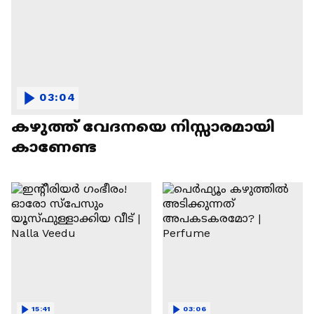
03:04
കഴുത്ത് വേദനയെ നിസ്സാരമായി
കാണേണ്ട
15:41
03:06