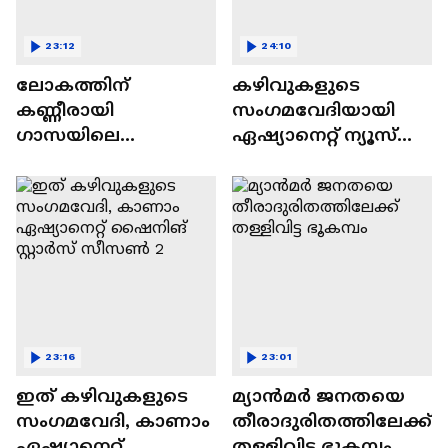
23:12
24:10
ലോകത്തിന്
കഴിവുകളുടെ
കണ്ണീരായി
സംഗമവേദിയായി
ഗാസയിലെ
ഏഷ്യാനെറ്റ് ന്യൂസ്
നിസഹായരായ
ഷൈനിങ് സ്റ്റാർസ്
കുഞ്ഞുങ്ങൾ
സീസൺ 2
23:16
23:01
ഇത് കഴിവുകളുടെ
മ്യാൻമർ ജനതയെ
സംഗമവേദി, കാണാം
തീരാദുരിതത്തിലേക്ക്
ഏഷ്യാനെറ്റ്
തള്ളിവിട്ട ഭൂകമ്പം