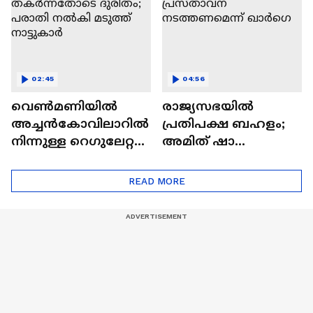
02:45
04:56
വെൺമണിയിൽ
രാജ്യസഭയിൽ
അച്ചൻകോവിലാറിൽ
പ്രതിപക്ഷ ബഹളം;
നിന്നുള്ള റെഗുലേറ്റർ
അമിത് ഷാ
തകർന്നതോടെ
സഭയിലെത്തി
ദുരിതം; പരാതി
പ്രസ്‌താവന
READ MORE
നൽകി മടുത്ത്
നടത്തണമെന്ന്
നാട്ടുകാർ
ഖാർഗെ