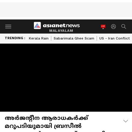
MALAYALAM
TRENDING :
Kerala Rain
Sabarimala Ghee Scam
US - Iran Conflict
അ‍ർജൻ്റീന ആരാധക‍ർക്ക്
മറുപടിയുമായി ബ്രസീൽ