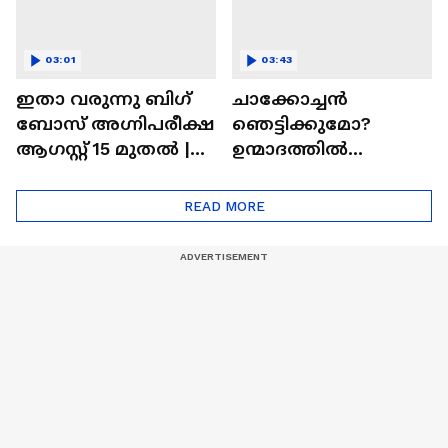
03:01
03:43
ഇതാ വരുന്നു ബിഗ്
ചാക്കോച്ചന്‍
ബോസ് അഗ്നിപരീക്ഷ
ഞെട്ടിക്കുമോ?
ആഗസ്റ്റ് 15 മുതൽ |
ഉന്മാദത്തിൽ
Bigg Boss Agnipariksha
ഒളിഞ്ഞിരിക്കുന്നതെ
ന്ത്?| Unmadham
READ MORE
Movie| Kunchacko
Boban