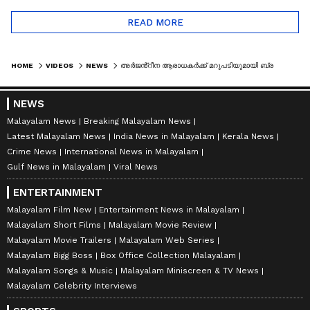
READ MORE
HOME
VIDEOS
NEWS
അ‍ർജൻ്റീന ആരാധക‍ർക്ക് മറുപടിയുമായി ബ്രസീൽ ആരാധക‍ർ; പാലക്കാട് 180 അടി നീളമുള്ള ബ്രസീൽ ഫ്ലെക്സ്
NEWS
Malayalam News
Breaking Malayalam News
Latest Malayalam News
India News in Malayalam
Kerala News
Crime News
International News in Malayalam
Gulf News in Malayalam
Viral News
ENTERTAINMENT
Malayalam Film New
Entertainment News in Malayalam
Malayalam Short Films
Malayalam Movie Review
Malayalam Movie Trailers
Malayalam Web Series
Malayalam Bigg Boss
Box Office Collection Malayalam
Malayalam Songs & Music
Malayalam Miniscreen & TV News
Malayalam Celebrity Interviews